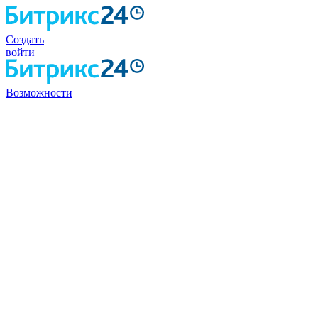
Создать
войти
Возможности