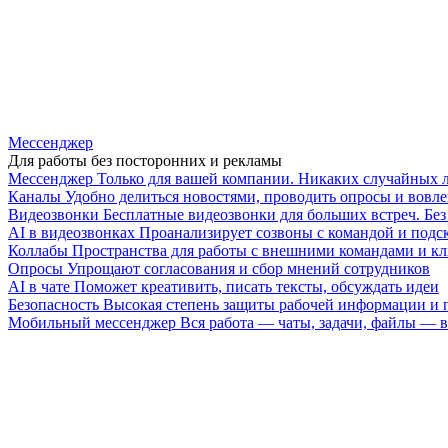
Мессенджер
Для работы без посторонних и рекламы
Мессенджер
Только для вашей компании. Никаких случайных 
Каналы
Удобно делиться новостями, проводить опросы и вовле
Видеозвонки
Бесплатные видеозвонки для больших встреч. Бе
AI в видеозвонках
Проанализирует созвоны с командой и подск
Коллабы
Пространства для работы с внешними командами и к
Опросы
Упрощают согласования и сбор мнений сотрудников
AI в чате
Поможет креативить, писать тексты, обсуждать идеи
Безопасность
Высокая степень защиты рабочей информации и
Мобильный мессенджер
Вся работа — чаты, задачи, файлы —