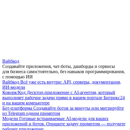
Вайбкод
Создавайте приложения, чат-боты, дашборды и сервисы
для бизнеса самостоятельно, без навыков программирования,
с помощью ИИ
Вайбкод
Всё уже есть внутри: API, серверы, документация,
ИИ-модели
Коворк/Код
Десктоп-приложение с AI-агентом, который
выполняет рабочие задачи прямо в вашем портале Битрикс24
и на вашем компьютере
Бот-платформа
Создавайте ботов за минуты или мигрируйте
из Telegram одним промптом
Модели
Готовые встраиваемые AI-модели для ваших
приложений и ботов. Опишите задачу промптом — получите
рабочее приложение