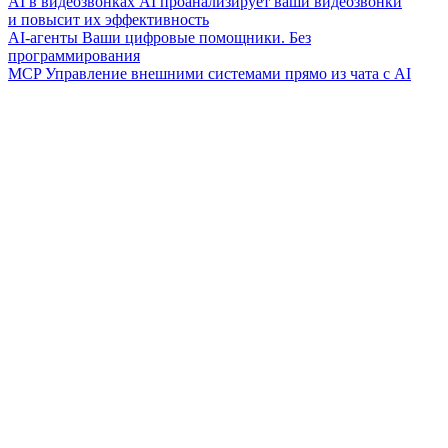
AI в видеозвонках
AI проанализирует ваши видеозвонки
и повысит их эффективность
AI-агенты
Ваши цифровые помощники. Без
программирования
MCP
Управление внешними системами прямо из чата с AI