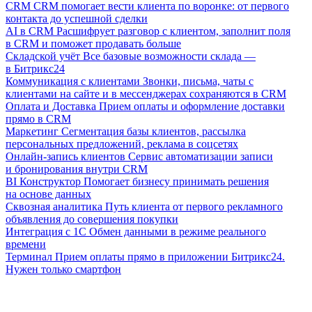
CRM
CRM помогает вести клиента по воронке: от первого
контакта до успешной сделки
AI в CRM
Расшифрует разговор с клиентом, заполнит поля
в CRM и поможет продавать больше
Складской учёт
Все базовые возможности склада —
в Битрикс24
Коммуникация с клиентами
Звонки, письма, чаты с
клиентами на сайте и в мессенджерах сохраняются в CRM
Оплата и Доставка
Прием оплаты и оформление доставки
прямо в CRM
Маркетинг
Сегментация базы клиентов, рассылка
персональных предложений, реклама в соцсетях
Онлайн-запись клиентов
Сервис автоматизации записи
и бронирования внутри CRM
BI Конструктор
Помогает бизнесу принимать решения
на основе данных
Сквозная аналитика
Путь клиента от первого рекламного
объявления до совершения покупки
Интеграция с 1С
Обмен данными в режиме реального
времени
Терминал
Прием оплаты прямо в приложении Битрикс24.
Нужен только смартфон