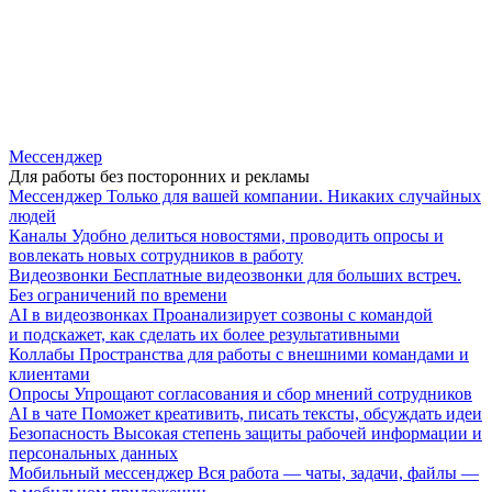
Мессенджер
Для работы без посторонних и рекламы
Мессенджер
Только для вашей компании. Никаких случайных
людей
Каналы
Удобно делиться новостями, проводить опросы и
вовлекать новых сотрудников в работу
Видеозвонки
Бесплатные видеозвонки для больших встреч.
Без ограничений по времени
AI в видеозвонках
Проанализирует созвоны с командой
и подскажет, как сделать их более результативными
Коллабы
Пространства для работы с внешними командами и
клиентами
Опросы
Упрощают согласования и сбор мнений сотрудников
AI в чате
Поможет креативить, писать тексты, обсуждать идеи
Безопасность
Высокая степень защиты рабочей информации и
персональных данных
Мобильный мессенджер
Вся работа — чаты, задачи, файлы —