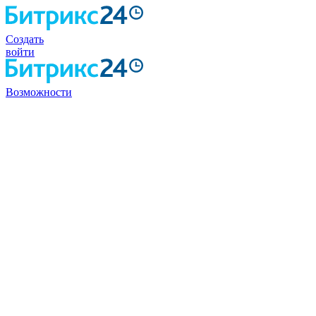
Создать
войти
Возможности