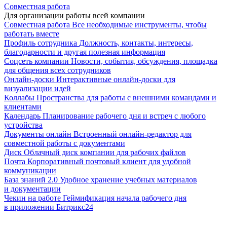
Совместная работа
Для организации работы всей компании
Совместная работа
Все необходимые инструменты, чтобы
работать вместе
Профиль сотрудника
Должность, контакты, интересы,
благодарности и другая полезная информация
Соцсеть компании
Новости, события, обсуждения, площадка
для общения всех сотрудников
Онлайн-доски
Интерактивные онлайн-доски для
визуализации идей
Коллабы
Пространства для работы с внешними командами и
клиентами
Календарь
Планирование рабочего дня и встреч с любого
устройства
Документы онлайн
Встроенный онлайн-редактор для
совместной работы с документами
Диск
Облачный диск компании для рабочих файлов
Почта
Корпоративный почтовый клиент для удобной
коммуникации
База знаний 2.0
Удобное хранение учебных материалов
и документации
Чекин на работе
Геймификация начала рабочего дня
в приложении Битрикс24