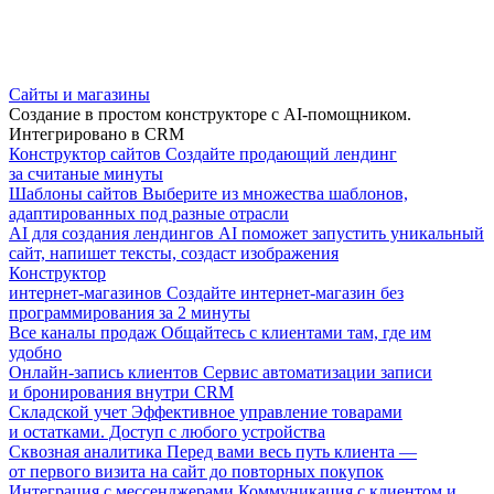
Сайты и магазины
Создание в простом конструкторе с AI-помощником.
Интегрировано в CRM
Конструктор сайтов
Создайте продающий лендинг
за считаные минуты
Шаблоны сайтов
Выберите из множества шаблонов,
адаптированных под разные отрасли
AI для создания лендингов
AI поможет запустить уникальный
сайт, напишет тексты, создаст изображения
Конструктор
интернет-магазинов
Создайте интернет-магазин без
программирования за 2 минуты
Все каналы продаж
Общайтесь с клиентами там, где им
удобно
Онлайн-запись клиентов
Сервис автоматизации записи
и бронирования внутри CRM
Складской учет
Эффективное управление товарами
и остатками. Доступ с любого устройства
Сквозная аналитика
Перед вами весь путь клиента —
от первого визита на сайт до повторных покупок
Интеграция с мессенджерами
Коммуникация с клиентом и