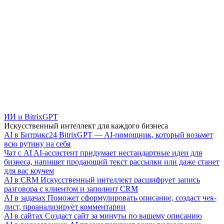
ИИ и BitrixGPT
Искусственный интеллект для каждого бизнеса
AI в Битрикс24
BitrixGPT — AI-помощник, который возьмет
всю рутину на себя
Чат с AI
AI-ассистент придумает нестандартные идеи для
бизнеса, напишет продающий текст рассылки или даже станет
для вас коучем
AI в CRM
Искусственный интеллект расшифрует запись
разговора с клиентом и заполнит CRM
AI в задачах
Поможет сформулировать описание, создаст чек-
лист, проанализирует комментарии
AI в сайтах
Создаст сайт за минуты по вашему описанию