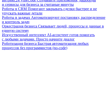
Битрикс24 VibeCode
Создавайте приложения, дашборды
и сервисы для бизнеса за считаные минуты
Роботы в CRM
Помогают закрывать сделки быстрее и не
упускать важные детали
Роботы в задачах
Автоматизируют постановку, распределение
и контроль задач
Оркестрация бизнеса
Связывает людей, процессы и данные в
единую систему
Искусственный интеллект
AI-ассистент готов помогать
с любыми задачами. Просто начните диалог
Роботизация бизнеса
Быстрая автоматизация любых
процессов без программистов (no-code)