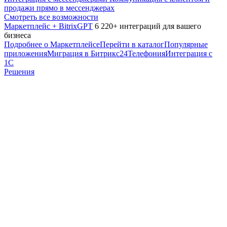
продажи прямо в мессенджерах
Смотреть все возможности
Маркетплейс + BitrixGPT
6 220+ интеграций для вашего
бизнеса
Подробнее о Маркетплейсе
Перейти в каталог
Популярные
приложения
Миграция в Битрикс24
Телефония
Интеграция с
1С
Решения