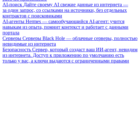
AI-поиск
Дайте своему AI свежие данные из интернета —
за один запрос, со ссылками на источники, без отдельных
контрактов с поисковиками
AI-агенты
Hermes — самообучающийся AI-агент: учится
навыкам из опыта, помнит контекст и работает с данными
портала
Серверы
Серверы Black Hole — облачные серверы, полностью
невидимые из интернета
Безопасность
Сервер, который создаст ваш ИИ-агент, невидим
из интернета. Доступ к приложению по умолчанию есть
только у вас, а ключи выдаются с ограниченными правами