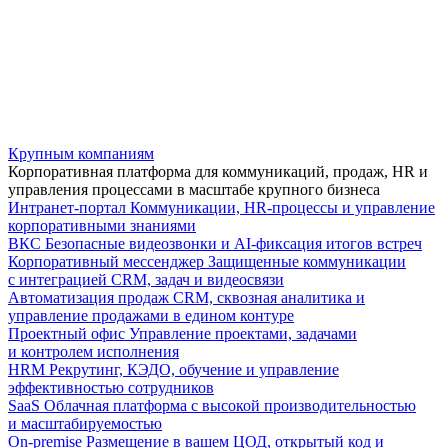
Крупным компаниям
Корпоративная платформа для коммуникаций, продаж, HR и
управления процессами в масштабе крупного бизнеса
Интранет-портал
Коммуникации, HR-процессы и управление
корпоративными знаниями
ВКС
Безопасные видеозвонки и AI-фиксация итогов встреч
Корпоративный мессенджер
Защищенные коммуникации
с интеграцией CRM, задач и видеосвязи
Автоматизация продаж
CRM, сквозная аналитика и
управление продажами в едином контуре
Проектный офис
Управление проектами, задачами
и контролем исполнения
HRM
Рекрутинг, КЭДО, обучение и управление
эффективностью сотрудников
SaaS
Облачная платформа с высокой производительностью
и масштабируемостью
On-premise
Размещение в вашем ЦОД, открытый код и