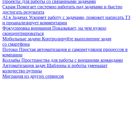
Проекты
Для работы со связанными задачами
Скрам
Помогает системно работать над задачами и быстро
достигать результата
AI в Задачах
Ускоряет работу с задачами, поможет написать ТЗ
и проанализирует комментарии
Фокусировка внимания
Показывает, на чем нужно
сконцентрироваться
Мобильные задачи
Контролируйте выполнение задач
со смартфона
Потоки
Простая автоматизация и саморегуляция процессов в
компании
Коллабы
Пространства для работы с внешними командами
Автоматизация задач
Шаблоны и роботы уменьшат
количество рутины
Миграция из других сервисов