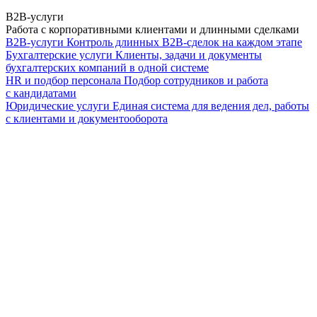
B2B-услуги
Работа с корпоративными клиентами и длинными сделками
B2B-услуги
Контроль длинных B2B-сделок на каждом этапе
Бухгалтерские услуги
Клиенты, задачи и документы
бухгалтерских компаний в одной системе
HR и подбор персонала
Подбор сотрудников и работа
с кандидатами
Юридические услуги
Единая система для ведения дел, работы
с клиентами и документооборота