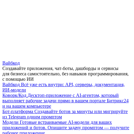
Вайбкод
Создавайте приложения, чат-боты, дашборды и сервисы
для бизнеса самостоятельно, без навыков программирования,
с помощью ИИ
Вайбкод
Всё уже есть внутри: API, серверы, документация,
ИИ-модели
Коворк/Код
Десктоп-приложение с AI-агентом, который
выполняет рабочие задачи прямо в вашем портале Битрикс24
и на вашем компьютере
Бот-платформа
Создавайте ботов за минуты или мигрируйте
из Telegram одним промптом
Модели
Готовые встраиваемые AI-модели для ваших
приложений и ботов. Опишите задачу промптом — получите
рабочее приложение