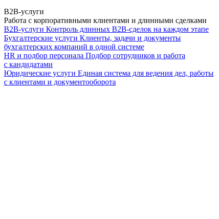
B2B-услуги
Работа с корпоративными клиентами и длинными сделками
B2B-услуги
Контроль длинных B2B-сделок на каждом этапе
Бухгалтерские услуги
Клиенты, задачи и документы
бухгалтерских компаний в одной системе
HR и подбор персонала
Подбор сотрудников и работа
с кандидатами
Юридические услуги
Единая система для ведения дел, работы
с клиентами и документооборота