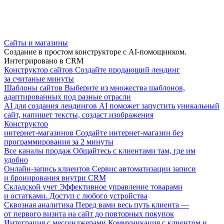
Сайты и магазины
Создание в простом конструкторе с AI-помощником.
Интегрировано в CRM
Конструктор сайтов
Создайте продающий лендинг
за считаные минуты
Шаблоны сайтов
Выберите из множества шаблонов,
адаптированных под разные отрасли
AI для создания лендингов
AI поможет запустить уникальный
сайт, напишет тексты, создаст изображения
Конструктор
интернет-магазинов
Создайте интернет-магазин без
программирования за 2 минуты
Все каналы продаж
Общайтесь с клиентами там, где им
удобно
Онлайн-запись клиентов
Сервис автоматизации записи
и бронирования внутри CRM
Складской учет
Эффективное управление товарами
и остатками. Доступ с любого устройства
Сквозная аналитика
Перед вами весь путь клиента —
от первого визита на сайт до повторных покупок
Интеграция с мессенджерами
Коммуникация с клиентом и