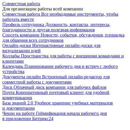
Совместная работа
Для организации работы всей компании
Совместная работа
Все необходимые инструменты, чтобы
работать вместе
Профиль сотрудника
Должность, контакты, интересы,
благодарности и другая полезная информация
Соцсеть компании
Новости, события, обсуждения, площадка
для общения всех сотрудников
Онлайн-доски
Интерактивные онлайн-доски для
визуализации идей
Коллабы
Пространства для работы с внешними командами и
клиентами
Календарь
Планирование рабочего дня и встреч с любого
устройства
Документы онлайн
Встроенный онлайн-редактор для
совместной работы с документами
Диск
Облачный диск компании для рабочих файлов
Почта
Корпоративный почтовый клиент для удобной
коммуникации
База знаний 2.0
Удобное хранение учебных материалов
и документации
Чекин на работе
Геймификация начала рабочего дня
в приложении Битрикс24