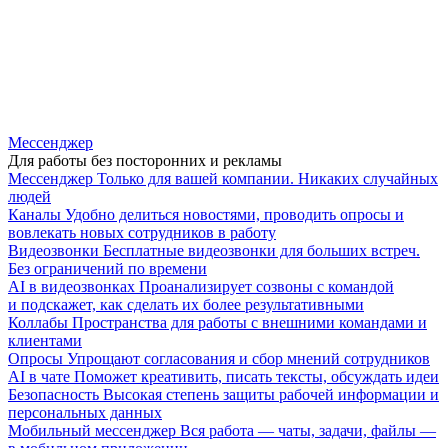
Мессенджер
Для работы без посторонних и рекламы
Мессенджер
Только для вашей компании. Никаких случайных
людей
Каналы
Удобно делиться новостями, проводить опросы и
вовлекать новых сотрудников в работу
Видеозвонки
Бесплатные видеозвонки для больших встреч.
Без ограничений по времени
AI в видеозвонках
Проанализирует созвоны с командой
и подскажет, как сделать их более результативными
Коллабы
Пространства для работы с внешними командами и
клиентами
Опросы
Упрощают согласования и сбор мнений сотрудников
AI в чате
Поможет креативить, писать тексты, обсуждать идеи
Безопасность
Высокая степень защиты рабочей информации и
персональных данных
Мобильный мессенджер
Вся работа — чаты, задачи, файлы —