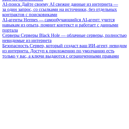
AI-поиск
Дайте своему AI свежие данные из интернета —
за один запрос, со ссылками на источники, без отдельных
контрактов с поисковиками
AI-агенты
Hermes — самообучающийся AI-агент: учится
навыкам из опыта, помнит контекст и работает с данными
портала
Серверы
Серверы Black Hole — облачные серверы, полностью
невидимые из интернета
Безопасность
Сервер, который создаст ваш ИИ-агент, невидим
из интернета. Доступ к приложению по умолчанию есть
только у вас, а ключи выдаются с ограниченными правами