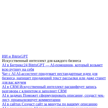
ИИ и BitrixGPT
Искусственный интеллект для каждого бизнеса
AI в Битрикс24
BitrixGPT — AI-помощник, который возьмет
всю рутину на себя
Чат с AI
AI-ассистент придумает нестандартные идеи для
бизнеса, напишет продающий текст рассылки или даже станет
для вас коучем
AI в CRM
Искусственный интеллект расшифрует запись
разговора с клиентом и заполнит CRM
AI в задачах
Поможет сформулировать описание, создаст чек-
лист, проанализирует комментарии
AI в сайтах
Создаст сайт за минуты по вашему описанию