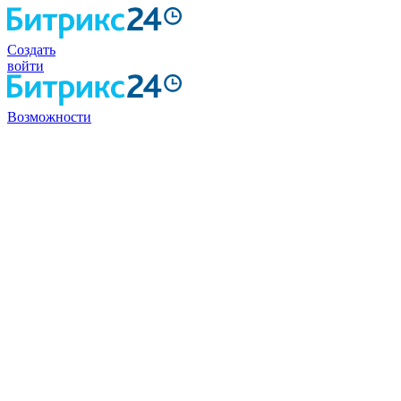
Создать
войти
Возможности