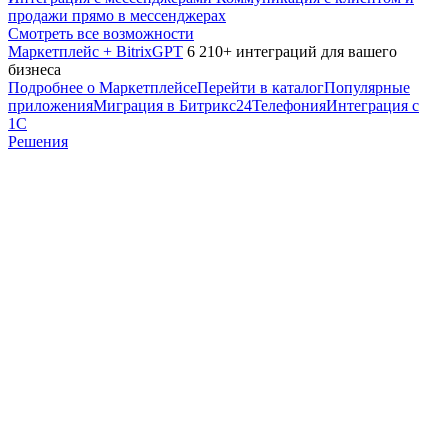
продажи прямо в мессенджерах
Смотреть все возможности
Маркетплейс + BitrixGPT
6 210+ интеграций для вашего
бизнеса
Подробнее о Маркетплейсе
Перейти в каталог
Популярные
приложения
Миграция в Битрикс24
Телефония
Интеграция с
1С
Решения