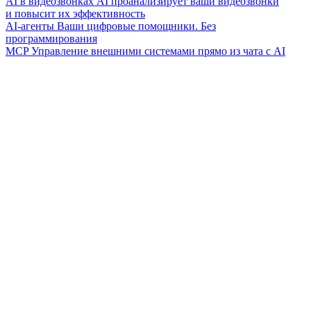
AI в видеозвонках
AI проанализирует ваши видеозвонки
и повысит их эффективность
AI-агенты
Ваши цифровые помощники. Без
программирования
MCP
Управление внешними системами прямо из чата с AI