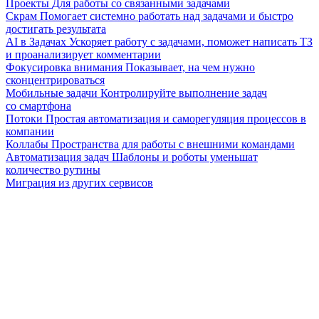
Проекты
Для работы со связанными задачами
Скрам
Помогает системно работать над задачами и быстро
достигать результата
AI в Задачах
Ускоряет работу с задачами, поможет написать ТЗ
и проанализирует комментарии
Фокусировка внимания
Показывает, на чем нужно
сконцентрироваться
Мобильные задачи
Контролируйте выполнение задач
со смартфона
Потоки
Простая автоматизация и саморегуляция процессов в
компании
Коллабы
Пространства для работы с внешними командами
Автоматизация задач
Шаблоны и роботы уменьшат
количество рутины
Миграция из других сервисов