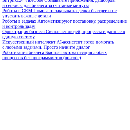
Битрикс24 VibeCode
Создавайте приложения, дашборды
и сервисы для бизнеса за считаные минуты
Роботы в CRM
Помогают закрывать сделки быстрее и не
упускать важные детали
Роботы в задачах
Автоматизируют постановку, распределение
и контроль задач
Оркестрация бизнеса
Связывает людей, процессы и данные в
единую систему
Искусственный интеллект
AI-ассистент готов помогать
с любыми задачами. Просто начните диалог
Роботизация бизнеса
Быстрая автоматизация любых
процессов без программистов (no-code)