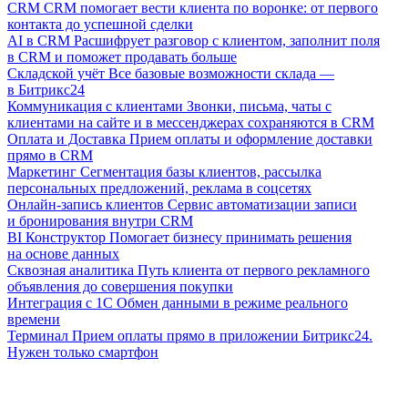
CRM
CRM помогает вести клиента по воронке: от первого
контакта до успешной сделки
AI в CRM
Расшифрует разговор с клиентом, заполнит поля
в CRM и поможет продавать больше
Складской учёт
Все базовые возможности склада —
в Битрикс24
Коммуникация с клиентами
Звонки, письма, чаты с
клиентами на сайте и в мессенджерах сохраняются в CRM
Оплата и Доставка
Прием оплаты и оформление доставки
прямо в CRM
Маркетинг
Сегментация базы клиентов, рассылка
персональных предложений, реклама в соцсетях
Онлайн-запись клиентов
Сервис автоматизации записи
и бронирования внутри CRM
BI Конструктор
Помогает бизнесу принимать решения
на основе данных
Сквозная аналитика
Путь клиента от первого рекламного
объявления до совершения покупки
Интеграция с 1С
Обмен данными в режиме реального
времени
Терминал
Прием оплаты прямо в приложении Битрикс24.
Нужен только смартфон