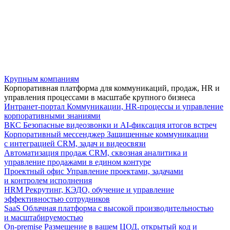
Крупным компаниям
Корпоративная платформа для коммуникаций, продаж, HR и
управления процессами в масштабе крупного бизнеса
Интранет-портал
Коммуникации, HR-процессы и управление
корпоративными знаниями
ВКС
Безопасные видеозвонки и AI-фиксация итогов встреч
Корпоративный мессенджер
Защищенные коммуникации
с интеграцией CRM, задач и видеосвязи
Автоматизация продаж
CRM, сквозная аналитика и
управление продажами в едином контуре
Проектный офис
Управление проектами, задачами
и контролем исполнения
HRM
Рекрутинг, КЭДО, обучение и управление
эффективностью сотрудников
SaaS
Облачная платформа с высокой производительностью
и масштабируемостью
On-premise
Размещение в вашем ЦОД, открытый код и