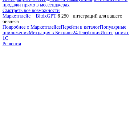
продажи прямо в мессенджерах
Смотреть все возможности
Маркетплейс + BitrixGPT
6 250+ интеграций для вашего
бизнеса
Подробнее о Маркетплейсе
Перейти в каталог
Популярные
приложения
Миграция в Битрикс24
Телефония
Интеграция с
1С
Решения