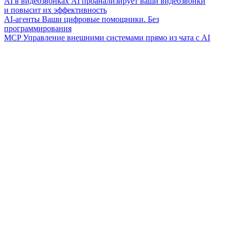
AI в видеозвонках
AI проанализирует ваши видеозвонки
и повысит их эффективность
AI-агенты
Ваши цифровые помощники. Без
программирования
MCP
Управление внешними системами прямо из чата с AI