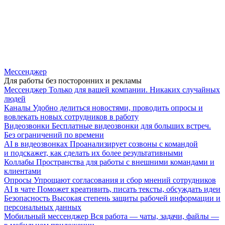
Мессенджер
Для работы без посторонних и рекламы
Мессенджер
Только для вашей компании. Никаких случайных
людей
Каналы
Удобно делиться новостями, проводить опросы и
вовлекать новых сотрудников в работу
Видеозвонки
Бесплатные видеозвонки для больших встреч.
Без ограничений по времени
AI в видеозвонках
Проанализирует созвоны с командой
и подскажет, как сделать их более результативными
Коллабы
Пространства для работы с внешними командами и
клиентами
Опросы
Упрощают согласования и сбор мнений сотрудников
AI в чате
Поможет креативить, писать тексты, обсуждать идеи
Безопасность
Высокая степень защиты рабочей информации и
персональных данных
Мобильный мессенджер
Вся работа — чаты, задачи, файлы —