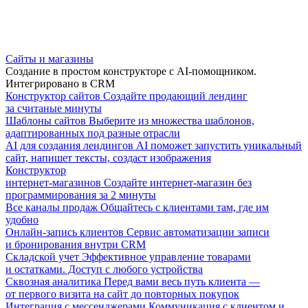
Сайты и магазины
Создание в простом конструкторе с AI-помощником.
Интегрировано в CRM
Конструктор сайтов
Создайте продающий лендинг
за считаные минуты
Шаблоны сайтов
Выберите из множества шаблонов,
адаптированных под разные отрасли
AI для создания лендингов
AI поможет запустить уникальный
сайт, напишет тексты, создаст изображения
Конструктор
интернет-магазинов
Создайте интернет-магазин без
программирования за 2 минуты
Все каналы продаж
Общайтесь с клиентами там, где им
удобно
Онлайн-запись клиентов
Сервис автоматизации записи
и бронирования внутри CRM
Складской учет
Эффективное управление товарами
и остатками. Доступ с любого устройства
Сквозная аналитика
Перед вами весь путь клиента —
от первого визита на сайт до повторных покупок
Интеграция с мессенджерами
Коммуникация с клиентом и