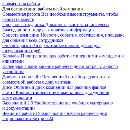
Совместная работа
Для организации работы всей компании
Совместная работа
Все необходимые инструменты, чтобы
работать вместе
Профиль сотрудника
Должность, контакты, интересы,
благодарности и другая полезная информация
Соцсеть компании
Новости, события, обсуждения, площадка
для общения всех сотрудников
Онлайн-доски
Интерактивные онлайн-доски для
визуализации идей
Коллабы
Пространства для работы с внешними командами и
клиентами
Календарь
Планирование рабочего дня и встреч с любого
устройства
Документы онлайн
Встроенный онлайн-редактор для
совместной работы с документами
Диск
Облачный диск компании для рабочих файлов
Почта
Корпоративный почтовый клиент для удобной
коммуникации
База знаний 2.0
Удобное хранение учебных материалов
и документации
Чекин на работе
Геймификация начала рабочего дня
в приложении Битрикс24