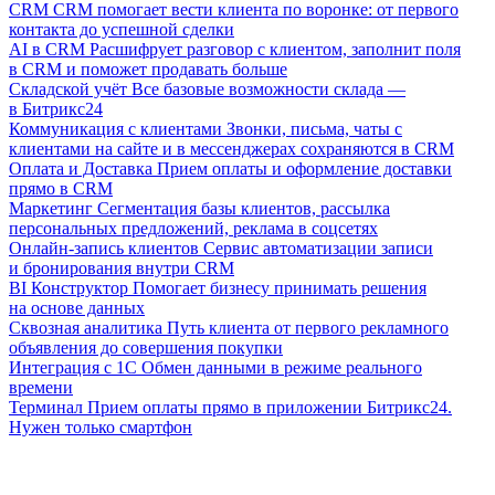
CRM
CRM помогает вести клиента по воронке: от первого
контакта до успешной сделки
AI в CRM
Расшифрует разговор с клиентом, заполнит поля
в CRM и поможет продавать больше
Складской учёт
Все базовые возможности склада —
в Битрикс24
Коммуникация с клиентами
Звонки, письма, чаты с
клиентами на сайте и в мессенджерах сохраняются в CRM
Оплата и Доставка
Прием оплаты и оформление доставки
прямо в CRM
Маркетинг
Сегментация базы клиентов, рассылка
персональных предложений, реклама в соцсетях
Онлайн-запись клиентов
Сервис автоматизации записи
и бронирования внутри CRM
BI Конструктор
Помогает бизнесу принимать решения
на основе данных
Сквозная аналитика
Путь клиента от первого рекламного
объявления до совершения покупки
Интеграция с 1С
Обмен данными в режиме реального
времени
Терминал
Прием оплаты прямо в приложении Битрикс24.
Нужен только смартфон