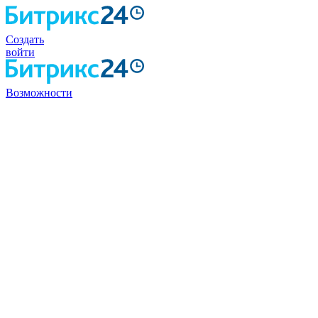
Создать
войти
Возможности