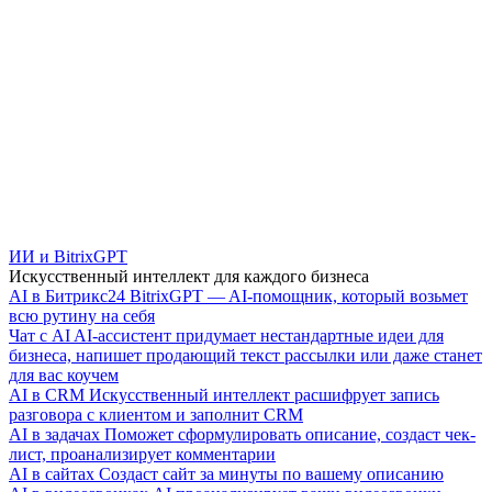
ИИ и BitrixGPT
Искусственный интеллект для каждого бизнеса
AI в Битрикс24
BitrixGPT — AI-помощник, который возьмет
всю рутину на себя
Чат с AI
AI-ассистент придумает нестандартные идеи для
бизнеса, напишет продающий текст рассылки или даже станет
для вас коучем
AI в CRM
Искусственный интеллект расшифрует запись
разговора с клиентом и заполнит CRM
AI в задачах
Поможет сформулировать описание, создаст чек-
лист, проанализирует комментарии
AI в сайтах
Создаст сайт за минуты по вашему описанию