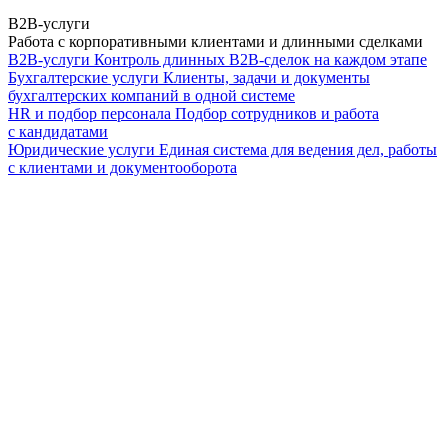
B2B-услуги
Работа с корпоративными клиентами и длинными сделками
B2B-услуги
Контроль длинных B2B-сделок на каждом этапе
Бухгалтерские услуги
Клиенты, задачи и документы
бухгалтерских компаний в одной системе
HR и подбор персонала
Подбор сотрудников и работа
с кандидатами
Юридические услуги
Единая система для ведения дел, работы
с клиентами и документооборота