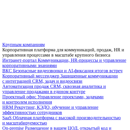
Крупным компаниям
Корпоративная платформа для коммуникаций, продаж, HR и
управления процессами в масштабе крупного бизнеса
Интранет-портал
Коммуникации, HR-процессы и управление
корпоративными знаниями
ВКС
Безопасные видеозвонки и AI-фиксация итогов встреч
Корпоративный мессенджер
Защищенные коммуникации
с интеграцией CRM, задач и видеосвязи
Автоматизация продаж
CRM, сквозная аналитика и
управление продажами в едином контуре
Проектный офис
Управление проектами, задачами
и контролем исполнения
HRM
Рекрутинг, КЭДО, обучение и управление
эффективностью сотрудников
SaaS
Облачная платформа с высокой производительностью
и масштабируемостью
On-premise
Размещение в вашем ЦОД, открытый код и