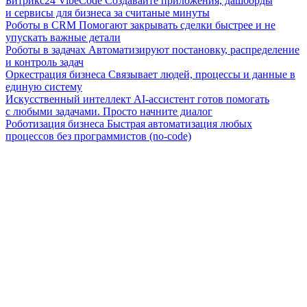
Битрикс24 VibeCode
Создавайте приложения, дашборды
и сервисы для бизнеса за считаные минуты
Роботы в CRM
Помогают закрывать сделки быстрее и не
упускать важные детали
Роботы в задачах
Автоматизируют постановку, распределение
и контроль задач
Оркестрация бизнеса
Связывает людей, процессы и данные в
единую систему
Искусственный интеллект
AI-ассистент готов помогать
с любыми задачами. Просто начните диалог
Роботизация бизнеса
Быстрая автоматизация любых
процессов без программистов (no-code)