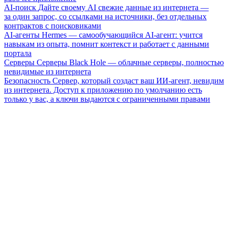
AI-поиск
Дайте своему AI свежие данные из интернета —
за один запрос, со ссылками на источники, без отдельных
контрактов с поисковиками
AI-агенты
Hermes — самообучающийся AI-агент: учится
навыкам из опыта, помнит контекст и работает с данными
портала
Серверы
Серверы Black Hole — облачные серверы, полностью
невидимые из интернета
Безопасность
Сервер, который создаст ваш ИИ-агент, невидим
из интернета. Доступ к приложению по умолчанию есть
только у вас, а ключи выдаются с ограниченными правами