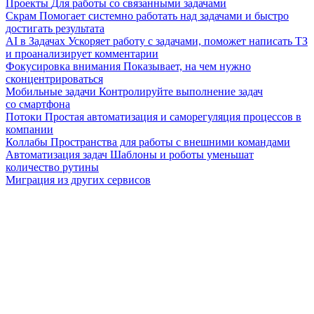
Проекты
Для работы со связанными задачами
Скрам
Помогает системно работать над задачами и быстро
достигать результата
AI в Задачах
Ускоряет работу с задачами, поможет написать ТЗ
и проанализирует комментарии
Фокусировка внимания
Показывает, на чем нужно
сконцентрироваться
Мобильные задачи
Контролируйте выполнение задач
со смартфона
Потоки
Простая автоматизация и саморегуляция процессов в
компании
Коллабы
Пространства для работы с внешними командами
Автоматизация задач
Шаблоны и роботы уменьшат
количество рутины
Миграция из других сервисов