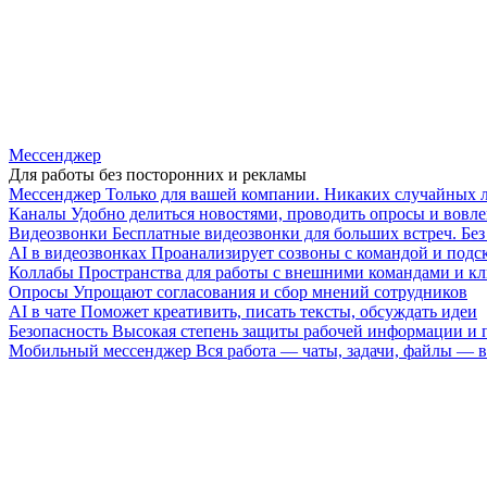
Мессенджер
Для работы без посторонних и рекламы
Мессенджер
Только для вашей компании. Никаких случайных 
Каналы
Удобно делиться новостями, проводить опросы и вовле
Видеозвонки
Бесплатные видеозвонки для больших встреч. Бе
AI в видеозвонках
Проанализирует созвоны с командой и подск
Коллабы
Пространства для работы с внешними командами и к
Опросы
Упрощают согласования и сбор мнений сотрудников
AI в чате
Поможет креативить, писать тексты, обсуждать идеи
Безопасность
Высокая степень защиты рабочей информации и
Мобильный мессенджер
Вся работа — чаты, задачи, файлы —