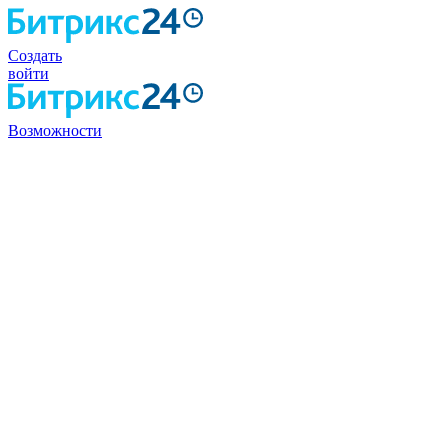
Создать
войти
Возможности