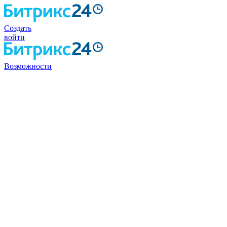
Создать
войти
Возможности