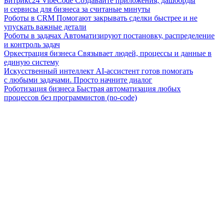
Битрикс24 VibeCode
Создавайте приложения, дашборды
и сервисы для бизнеса за считаные минуты
Роботы в CRM
Помогают закрывать сделки быстрее и не
упускать важные детали
Роботы в задачах
Автоматизируют постановку, распределение
и контроль задач
Оркестрация бизнеса
Связывает людей, процессы и данные в
единую систему
Искусственный интеллект
AI-ассистент готов помогать
с любыми задачами. Просто начните диалог
Роботизация бизнеса
Быстрая автоматизация любых
процессов без программистов (no-code)