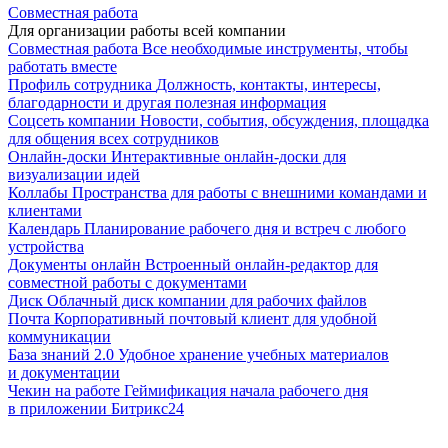
Совместная работа
Для организации работы всей компании
Совместная работа
Все необходимые инструменты, чтобы
работать вместе
Профиль сотрудника
Должность, контакты, интересы,
благодарности и другая полезная информация
Соцсеть компании
Новости, события, обсуждения, площадка
для общения всех сотрудников
Онлайн-доски
Интерактивные онлайн-доски для
визуализации идей
Коллабы
Пространства для работы с внешними командами и
клиентами
Календарь
Планирование рабочего дня и встреч с любого
устройства
Документы онлайн
Встроенный онлайн-редактор для
совместной работы с документами
Диск
Облачный диск компании для рабочих файлов
Почта
Корпоративный почтовый клиент для удобной
коммуникации
База знаний 2.0
Удобное хранение учебных материалов
и документации
Чекин на работе
Геймификация начала рабочего дня
в приложении Битрикс24