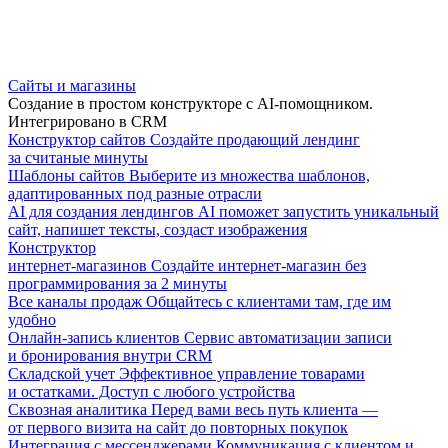
Сайты и магазины
Создание в простом конструкторе с AI-помощником.
Интегрировано в CRM
Конструктор сайтов
Создайте продающий лендинг
за считаные минуты
Шаблоны сайтов
Выберите из множества шаблонов,
адаптированных под разные отрасли
AI для создания лендингов
AI поможет запустить уникальный
сайт, напишет тексты, создаст изображения
Конструктор
интернет-магазинов
Создайте интернет-магазин без
программирования за 2 минуты
Все каналы продаж
Общайтесь с клиентами там, где им
удобно
Онлайн-запись клиентов
Сервис автоматизации записи
и бронирования внутри CRM
Складской учет
Эффективное управление товарами
и остатками. Доступ с любого устройства
Сквозная аналитика
Перед вами весь путь клиента —
от первого визита на сайт до повторных покупок
Интеграция с мессенджерами
Коммуникация с клиентом и