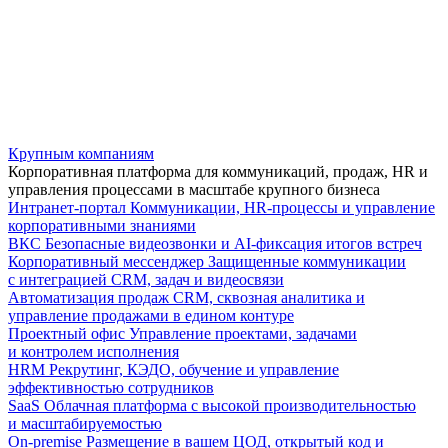
Крупным компаниям
Корпоративная платформа для коммуникаций, продаж, HR и
управления процессами в масштабе крупного бизнеса
Интранет-портал
Коммуникации, HR-процессы и управление
корпоративными знаниями
ВКС
Безопасные видеозвонки и AI-фиксация итогов встреч
Корпоративный мессенджер
Защищенные коммуникации
с интеграцией CRM, задач и видеосвязи
Автоматизация продаж
CRM, сквозная аналитика и
управление продажами в едином контуре
Проектный офис
Управление проектами, задачами
и контролем исполнения
HRM
Рекрутинг, КЭДО, обучение и управление
эффективностью сотрудников
SaaS
Облачная платформа с высокой производительностью
и масштабируемостью
On-premise
Размещение в вашем ЦОД, открытый код и