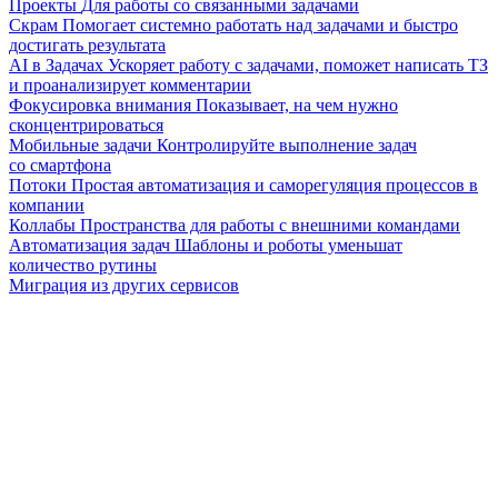
Проекты
Для работы со связанными задачами
Скрам
Помогает системно работать над задачами и быстро
достигать результата
AI в Задачах
Ускоряет работу с задачами, поможет написать ТЗ
и проанализирует комментарии
Фокусировка внимания
Показывает, на чем нужно
сконцентрироваться
Мобильные задачи
Контролируйте выполнение задач
со смартфона
Потоки
Простая автоматизация и саморегуляция процессов в
компании
Коллабы
Пространства для работы с внешними командами
Автоматизация задач
Шаблоны и роботы уменьшат
количество рутины
Миграция из других сервисов