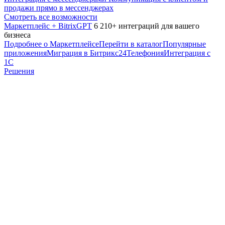
продажи прямо в мессенджерах
Смотреть все возможности
Маркетплейс + BitrixGPT
6 210+ интеграций для вашего
бизнеса
Подробнее о Маркетплейсе
Перейти в каталог
Популярные
приложения
Миграция в Битрикс24
Телефония
Интеграция с
1С
Решения