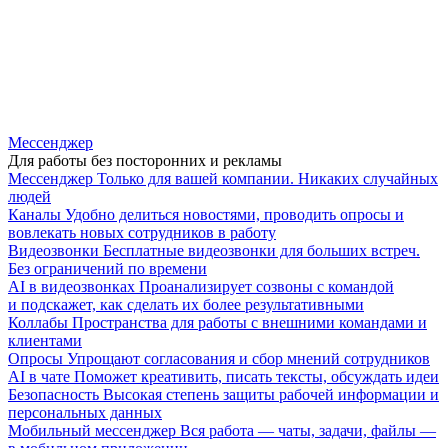
Мессенджер
Для работы без посторонних и рекламы
Мессенджер
Только для вашей компании. Никаких случайных
людей
Каналы
Удобно делиться новостями, проводить опросы и
вовлекать новых сотрудников в работу
Видеозвонки
Бесплатные видеозвонки для больших встреч.
Без ограничений по времени
AI в видеозвонках
Проанализирует созвоны с командой
и подскажет, как сделать их более результативными
Коллабы
Пространства для работы с внешними командами и
клиентами
Опросы
Упрощают согласования и сбор мнений сотрудников
AI в чате
Поможет креативить, писать тексты, обсуждать идеи
Безопасность
Высокая степень защиты рабочей информации и
персональных данных
Мобильный мессенджер
Вся работа — чаты, задачи, файлы —