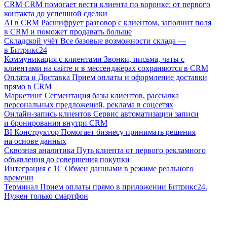
CRM
CRM помогает вести клиента по воронке: от первого
контакта до успешной сделки
AI в CRM
Расшифрует разговор с клиентом, заполнит поля
в CRM и поможет продавать больше
Складской учёт
Все базовые возможности склада —
в Битрикс24
Коммуникация с клиентами
Звонки, письма, чаты с
клиентами на сайте и в мессенджерах сохраняются в CRM
Оплата и Доставка
Прием оплаты и оформление доставки
прямо в CRM
Маркетинг
Сегментация базы клиентов, рассылка
персональных предложений, реклама в соцсетях
Онлайн-запись клиентов
Сервис автоматизации записи
и бронирования внутри CRM
BI Конструктор
Помогает бизнесу принимать решения
на основе данных
Сквозная аналитика
Путь клиента от первого рекламного
объявления до совершения покупки
Интеграция с 1С
Обмен данными в режиме реального
времени
Терминал
Прием оплаты прямо в приложении Битрикс24.
Нужен только смартфон