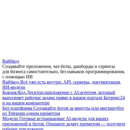
Вайбкод
Создавайте приложения, чат-боты, дашборды и сервисы
для бизнеса самостоятельно, без навыков программирования,
с помощью ИИ
Вайбкод
Всё уже есть внутри: API, серверы, документация,
ИИ-модели
Коворк/Код
Десктоп-приложение с AI-агентом, который
выполняет рабочие задачи прямо в вашем портале Битрикс24
и на вашем компьютере
Бот-платформа
Создавайте ботов за минуты или мигрируйте
из Telegram одним промптом
Модели
Готовые встраиваемые AI-модели для ваших
приложений и ботов. Опишите задачу промптом — получите
рабочее приложение