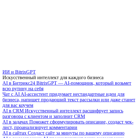
ИИ и BitrixGPT
Искусственный интеллект для каждого бизнеса
AI в Битрикс24
BitrixGPT — AI-помощник, который возьмет
всю рутину на себя
Чат с AI
AI-ассистент придумает нестандартные идеи для
бизнеса, напишет продающий текст рассылки или даже станет
для вас коучем
AI в CRM
Искусственный интеллект расшифрует запись
разговора с клиентом и заполнит CRM
AI в задачах
Поможет сформулировать описание, создаст чек-
лист, проанализирует комментарии
AI в сайтах
Создаст сайт за минуты по вашему описанию