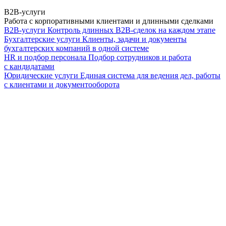
B2B-услуги
Работа с корпоративными клиентами и длинными сделками
B2B-услуги
Контроль длинных B2B-сделок на каждом этапе
Бухгалтерские услуги
Клиенты, задачи и документы
бухгалтерских компаний в одной системе
HR и подбор персонала
Подбор сотрудников и работа
с кандидатами
Юридические услуги
Единая система для ведения дел, работы
с клиентами и документооборота