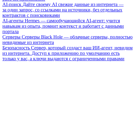
AI-поиск
Дайте своему AI свежие данные из интернета —
за один запрос, со ссылками на источники, без отдельных
контрактов с поисковиками
AI-агенты
Hermes — самообучающийся AI-агент: учится
навыкам из опыта, помнит контекст и работает с данными
портала
Серверы
Серверы Black Hole — облачные серверы, полностью
невидимые из интернета
Безопасность
Сервер, который создаст ваш ИИ-агент, невидим
из интернета. Доступ к приложению по умолчанию есть
только у вас, а ключи выдаются с ограниченными правами