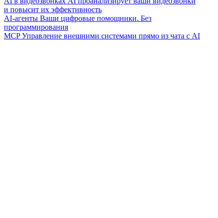
AI в видеозвонках
AI проанализирует ваши видеозвонки
и повысит их эффективность
AI-агенты
Ваши цифровые помощники. Без
программирования
MCP
Управление внешними системами прямо из чата с AI