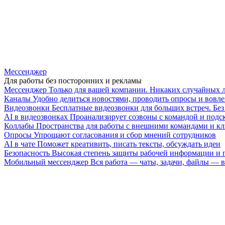
Мессенджер
Для работы без посторонних и рекламы
Мессенджер
Только для вашей компании. Никаких случайных 
Каналы
Удобно делиться новостями, проводить опросы и вовле
Видеозвонки
Бесплатные видеозвонки для больших встреч. Бе
AI в видеозвонках
Проанализирует созвоны с командой и подск
Коллабы
Пространства для работы с внешними командами и к
Опросы
Упрощают согласования и сбор мнений сотрудников
AI в чате
Поможет креативить, писать тексты, обсуждать идеи
Безопасность
Высокая степень защиты рабочей информации и
Мобильный мессенджер
Вся работа — чаты, задачи, файлы —