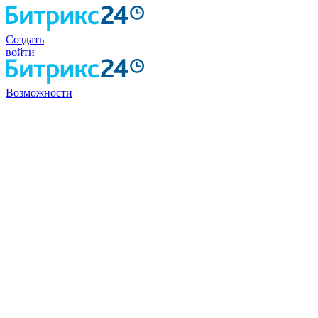
Создать
войти
Возможности