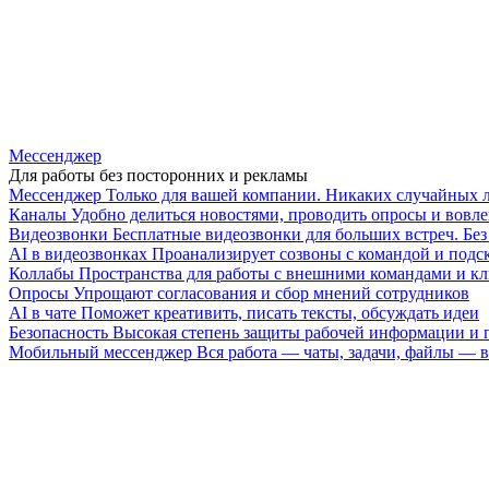
Мессенджер
Для работы без посторонних и рекламы
Мессенджер
Только для вашей компании. Никаких случайных 
Каналы
Удобно делиться новостями, проводить опросы и вовле
Видеозвонки
Бесплатные видеозвонки для больших встреч. Бе
AI в видеозвонках
Проанализирует созвоны с командой и подск
Коллабы
Пространства для работы с внешними командами и к
Опросы
Упрощают согласования и сбор мнений сотрудников
AI в чате
Поможет креативить, писать тексты, обсуждать идеи
Безопасность
Высокая степень защиты рабочей информации и
Мобильный мессенджер
Вся работа — чаты, задачи, файлы —