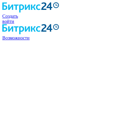
Создать
войти
Возможности