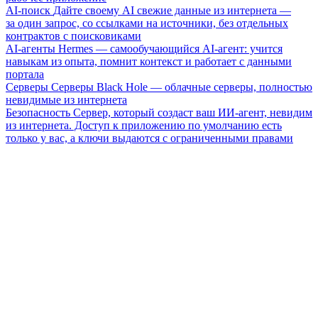
AI-поиск
Дайте своему AI свежие данные из интернета —
за один запрос, со ссылками на источники, без отдельных
контрактов с поисковиками
AI-агенты
Hermes — самообучающийся AI-агент: учится
навыкам из опыта, помнит контекст и работает с данными
портала
Серверы
Серверы Black Hole — облачные серверы, полностью
невидимые из интернета
Безопасность
Сервер, который создаст ваш ИИ-агент, невидим
из интернета. Доступ к приложению по умолчанию есть
только у вас, а ключи выдаются с ограниченными правами