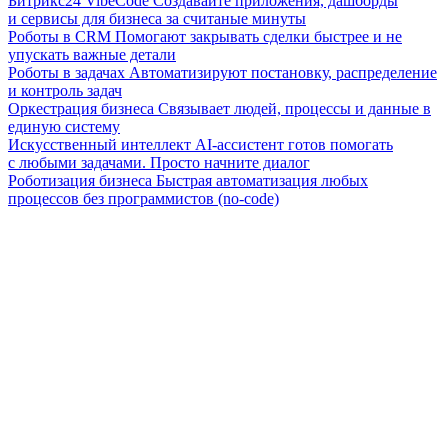
Битрикс24 VibeCode
Создавайте приложения, дашборды
и сервисы для бизнеса за считаные минуты
Роботы в CRM
Помогают закрывать сделки быстрее и не
упускать важные детали
Роботы в задачах
Автоматизируют постановку, распределение
и контроль задач
Оркестрация бизнеса
Связывает людей, процессы и данные в
единую систему
Искусственный интеллект
AI-ассистент готов помогать
с любыми задачами. Просто начните диалог
Роботизация бизнеса
Быстрая автоматизация любых
процессов без программистов (no-code)