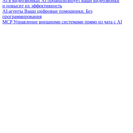
AI в видеозвонках
AI проанализирует ваши видеозвонки
и повысит их эффективность
AI-агенты
Ваши цифровые помощники. Без
программирования
MCP
Управление внешними системами прямо из чата с AI