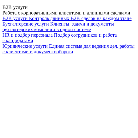
B2B-услуги
Работа с корпоративными клиентами и длинными сделками
B2B-услуги
Контроль длинных B2B-сделок на каждом этапе
Бухгалтерские услуги
Клиенты, задачи и документы
бухгалтерских компаний в одной системе
HR и подбор персонала
Подбор сотрудников и работа
с кандидатами
Юридические услуги
Единая система для ведения дел, работы
с клиентами и документооборота