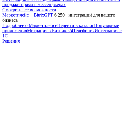
продажи прямо в мессенджерах
Смотреть все возможности
Маркетплейс + BitrixGPT
6 250+ интеграций для вашего
бизнеса
Подробнее о Маркетплейсе
Перейти в каталог
Популярные
приложения
Миграция в Битрикс24
Телефония
Интеграция с
1С
Решения