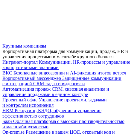
Крупным компаниям
Корпоративная платформа для коммуникаций, продаж, HR и
управления процессами в масштабе крупного бизнеса
Интранет-портал
Коммуникации, HR-процессы и управление
корпоративными знаниями
ВКС
Безопасные видеозвонки и AI-фиксация итогов встреч
Корпоративный мессенджер
Защищенные коммуникации
с интеграцией CRM, задач и видеосвязи
Автоматизация продаж
CRM, сквозная аналитика и
управление продажами в едином контуре
Проектный офис
Управление проектами, задачами
и контролем исполнения
HRM
Рекрутинг, КЭДО, обучение и управление
эффективностью сотрудников
SaaS
Облачная платформа с высокой производительностью
и масштабируемостью
On-premise
Размещение в вашем ЦОД, открытый код и