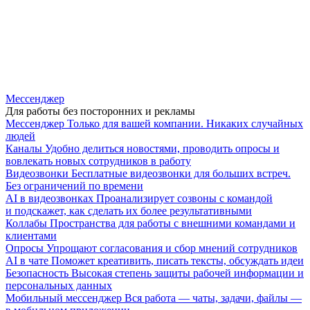
Мессенджер
Для работы без посторонних и рекламы
Мессенджер
Только для вашей компании. Никаких случайных
людей
Каналы
Удобно делиться новостями, проводить опросы и
вовлекать новых сотрудников в работу
Видеозвонки
Бесплатные видеозвонки для больших встреч.
Без ограничений по времени
AI в видеозвонках
Проанализирует созвоны с командой
и подскажет, как сделать их более результативными
Коллабы
Пространства для работы с внешними командами и
клиентами
Опросы
Упрощают согласования и сбор мнений сотрудников
AI в чате
Поможет креативить, писать тексты, обсуждать идеи
Безопасность
Высокая степень защиты рабочей информации и
персональных данных
Мобильный мессенджер
Вся работа — чаты, задачи, файлы —