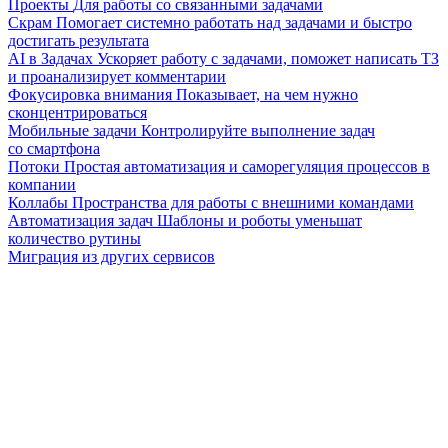
Проекты
Для работы со связанными задачами
Скрам
Помогает системно работать над задачами и быстро
достигать результата
AI в Задачах
Ускоряет работу с задачами, поможет написать ТЗ
и проанализирует комментарии
Фокусировка внимания
Показывает, на чем нужно
сконцентрироваться
Мобильные задачи
Контролируйте выполнение задач
со смартфона
Потоки
Простая автоматизация и саморегуляция процессов в
компании
Коллабы
Пространства для работы с внешними командами
Автоматизация задач
Шаблоны и роботы уменьшат
количество рутины
Миграция из других сервисов