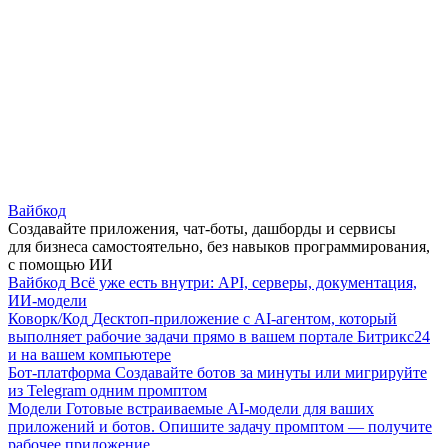
Вайбкод
Создавайте приложения, чат-боты, дашборды и сервисы
для бизнеса самостоятельно, без навыков программирования,
с помощью ИИ
Вайбкод
Всё уже есть внутри: API, серверы, документация,
ИИ-модели
Коворк/Код
Десктоп-приложение с AI-агентом, который
выполняет рабочие задачи прямо в вашем портале Битрикс24
и на вашем компьютере
Бот-платформа
Создавайте ботов за минуты или мигрируйте
из Telegram одним промптом
Модели
Готовые встраиваемые AI-модели для ваших
приложений и ботов. Опишите задачу промптом — получите
рабочее приложение