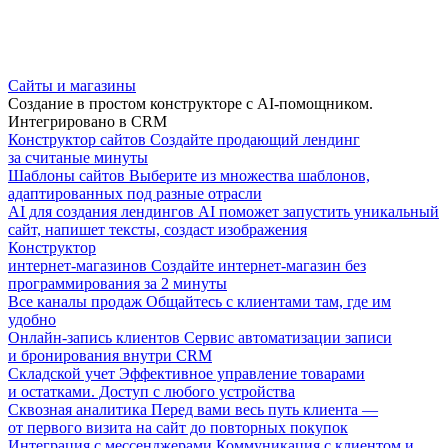
Сайты и магазины
Создание в простом конструкторе с AI-помощником.
Интегрировано в CRM
Конструктор сайтов
Создайте продающий лендинг
за считаные минуты
Шаблоны сайтов
Выберите из множества шаблонов,
адаптированных под разные отрасли
AI для создания лендингов
AI поможет запустить уникальный
сайт, напишет тексты, создаст изображения
Конструктор
интернет-магазинов
Создайте интернет-магазин без
программирования за 2 минуты
Все каналы продаж
Общайтесь с клиентами там, где им
удобно
Онлайн-запись клиентов
Сервис автоматизации записи
и бронирования внутри CRM
Складской учет
Эффективное управление товарами
и остатками. Доступ с любого устройства
Сквозная аналитика
Перед вами весь путь клиента —
от первого визита на сайт до повторных покупок
Интеграция с мессенджерами
Коммуникация с клиентом и