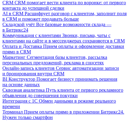
CRM
CRM помогает вести клиента по воронке: от первого
контакта до успешной сделки
AI в CRM
Расшифрует разговор с клиентом, заполнит поля
в CRM и поможет продавать больше
Складской учёт
Все базовые возможности склада —
в Битрикс24
Коммуникация с клиентами
Звонки, письма, чаты с
клиентами на сайте и в мессенджерах сохраняются в CRM
Оплата и Доставка
Прием оплаты и оформление доставки
прямо в CRM
Маркетинг
Сегментация базы клиентов, рассылка
персональных предложений, реклама в соцсетях
Онлайн-запись клиентов
Сервис автоматизации записи
и бронирования внутри CRM
BI Конструктор
Помогает бизнесу принимать решения
на основе данных
Сквозная аналитика
Путь клиента от первого рекламного
объявления до совершения покупки
Интеграция с 1С
Обмен данными в режиме реального
времени
Терминал
Прием оплаты прямо в приложении Битрикс24.
Нужен только смартфон