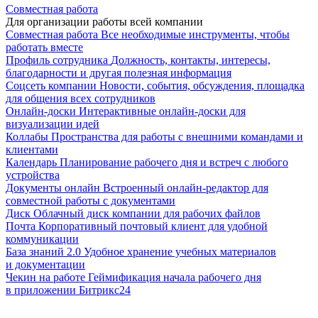
Совместная работа
Для организации работы всей компании
Совместная работа
Все необходимые инструменты, чтобы
работать вместе
Профиль сотрудника
Должность, контакты, интересы,
благодарности и другая полезная информация
Соцсеть компании
Новости, события, обсуждения, площадка
для общения всех сотрудников
Онлайн-доски
Интерактивные онлайн-доски для
визуализации идей
Коллабы
Пространства для работы с внешними командами и
клиентами
Календарь
Планирование рабочего дня и встреч с любого
устройства
Документы онлайн
Встроенный онлайн-редактор для
совместной работы с документами
Диск
Облачный диск компании для рабочих файлов
Почта
Корпоративный почтовый клиент для удобной
коммуникации
База знаний 2.0
Удобное хранение учебных материалов
и документации
Чекин на работе
Геймификация начала рабочего дня
в приложении Битрикс24