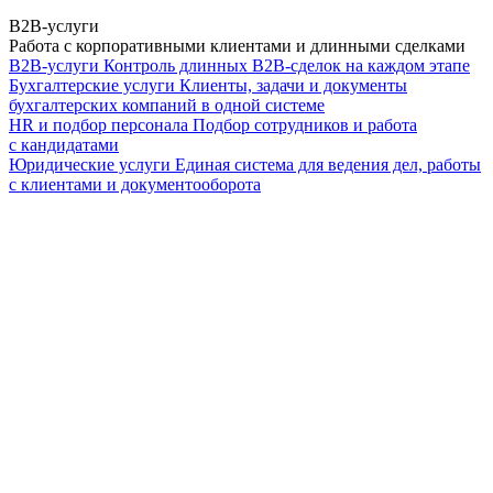
B2B-услуги
Работа с корпоративными клиентами и длинными сделками
B2B-услуги
Контроль длинных B2B-сделок на каждом этапе
Бухгалтерские услуги
Клиенты, задачи и документы
бухгалтерских компаний в одной системе
HR и подбор персонала
Подбор сотрудников и работа
с кандидатами
Юридические услуги
Единая система для ведения дел, работы
с клиентами и документооборота