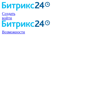
Создать
войти
Возможности