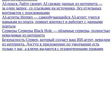
AI-поиск
Дайте своему AI свежие данные из интернета —
за один запрос, со ссылками на источники, без отдельных
контрактов с поисковиками
AI-агенты
Hermes — самообучающийся AI-агент: учится
навыкам из опыта, помнит контекст и работает с данными
портала
Серверы
Серверы Black Hole — облачные серверы, полностью
невидимые из интернета
Безопасность
Сервер, который создаст ваш ИИ-агент, невидим
из интернета. Доступ к приложению по умолчанию есть
только у вас, а ключи выдаются с ограниченными правами