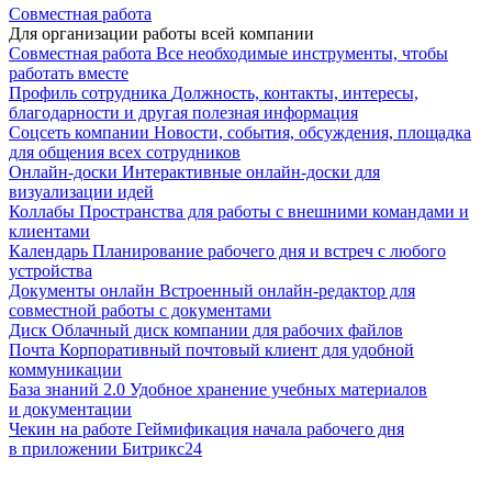
Совместная работа
Для организации работы всей компании
Совместная работа
Все необходимые инструменты, чтобы
работать вместе
Профиль сотрудника
Должность, контакты, интересы,
благодарности и другая полезная информация
Соцсеть компании
Новости, события, обсуждения, площадка
для общения всех сотрудников
Онлайн-доски
Интерактивные онлайн-доски для
визуализации идей
Коллабы
Пространства для работы с внешними командами и
клиентами
Календарь
Планирование рабочего дня и встреч с любого
устройства
Документы онлайн
Встроенный онлайн-редактор для
совместной работы с документами
Диск
Облачный диск компании для рабочих файлов
Почта
Корпоративный почтовый клиент для удобной
коммуникации
База знаний 2.0
Удобное хранение учебных материалов
и документации
Чекин на работе
Геймификация начала рабочего дня
в приложении Битрикс24