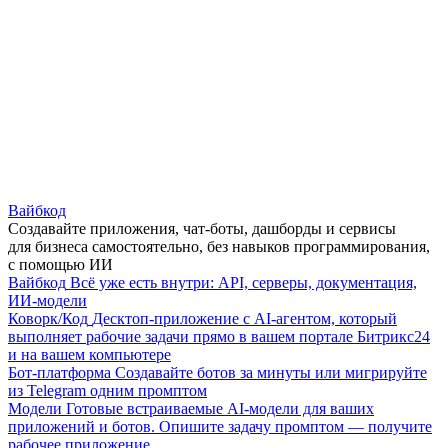
Вайбкод
Создавайте приложения, чат-боты, дашборды и сервисы
для бизнеса самостоятельно, без навыков программирования,
с помощью ИИ
Вайбкод
Всё уже есть внутри: API, серверы, документация,
ИИ-модели
Коворк/Код
Десктоп-приложение с AI-агентом, который
выполняет рабочие задачи прямо в вашем портале Битрикс24
и на вашем компьютере
Бот-платформа
Создавайте ботов за минуты или мигрируйте
из Telegram одним промптом
Модели
Готовые встраиваемые AI-модели для ваших
приложений и ботов. Опишите задачу промптом — получите
рабочее приложение