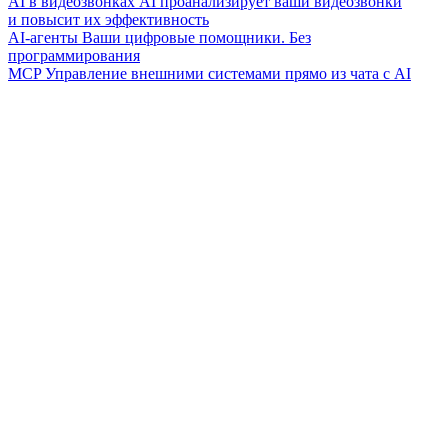
AI в видеозвонках
AI проанализирует ваши видеозвонки
и повысит их эффективность
AI-агенты
Ваши цифровые помощники. Без
программирования
MCP
Управление внешними системами прямо из чата с AI