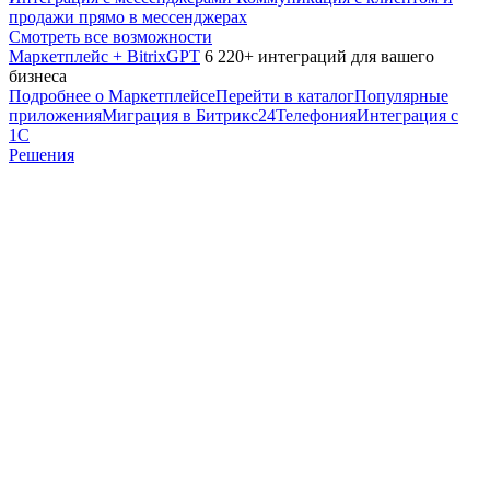
продажи прямо в мессенджерах
Смотреть все возможности
Маркетплейс + BitrixGPT
6 220+ интеграций для вашего
бизнеса
Подробнее о Маркетплейсе
Перейти в каталог
Популярные
приложения
Миграция в Битрикс24
Телефония
Интеграция с
1С
Решения