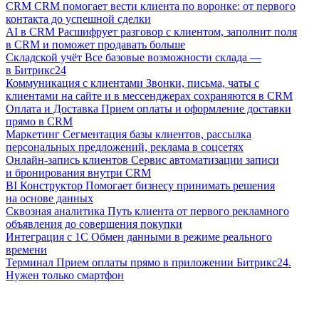
CRM
CRM помогает вести клиента по воронке: от первого
контакта до успешной сделки
AI в CRM
Расшифрует разговор с клиентом, заполнит поля
в CRM и поможет продавать больше
Складской учёт
Все базовые возможности склада —
в Битрикс24
Коммуникация с клиентами
Звонки, письма, чаты с
клиентами на сайте и в мессенджерах сохраняются в CRM
Оплата и Доставка
Прием оплаты и оформление доставки
прямо в CRM
Маркетинг
Сегментация базы клиентов, рассылка
персональных предложений, реклама в соцсетях
Онлайн-запись клиентов
Сервис автоматизации записи
и бронирования внутри CRM
BI Конструктор
Помогает бизнесу принимать решения
на основе данных
Сквозная аналитика
Путь клиента от первого рекламного
объявления до совершения покупки
Интеграция с 1С
Обмен данными в режиме реального
времени
Терминал
Прием оплаты прямо в приложении Битрикс24.
Нужен только смартфон