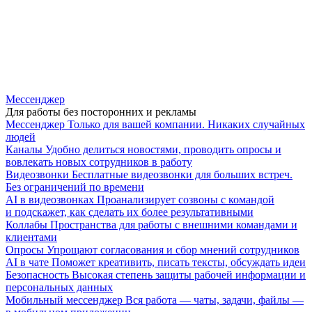
Мессенджер
Для работы без посторонних и рекламы
Мессенджер
Только для вашей компании. Никаких случайных
людей
Каналы
Удобно делиться новостями, проводить опросы и
вовлекать новых сотрудников в работу
Видеозвонки
Бесплатные видеозвонки для больших встреч.
Без ограничений по времени
AI в видеозвонках
Проанализирует созвоны с командой
и подскажет, как сделать их более результативными
Коллабы
Пространства для работы с внешними командами и
клиентами
Опросы
Упрощают согласования и сбор мнений сотрудников
AI в чате
Поможет креативить, писать тексты, обсуждать идеи
Безопасность
Высокая степень защиты рабочей информации и
персональных данных
Мобильный мессенджер
Вся работа — чаты, задачи, файлы —