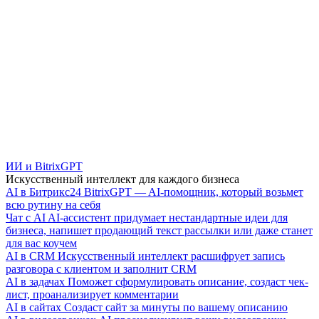
ИИ и BitrixGPT
Искусственный интеллект для каждого бизнеса
AI в Битрикс24
BitrixGPT — AI-помощник, который возьмет
всю рутину на себя
Чат с AI
AI-ассистент придумает нестандартные идеи для
бизнеса, напишет продающий текст рассылки или даже станет
для вас коучем
AI в CRM
Искусственный интеллект расшифрует запись
разговора с клиентом и заполнит CRM
AI в задачах
Поможет сформулировать описание, создаст чек-
лист, проанализирует комментарии
AI в сайтах
Создаст сайт за минуты по вашему описанию