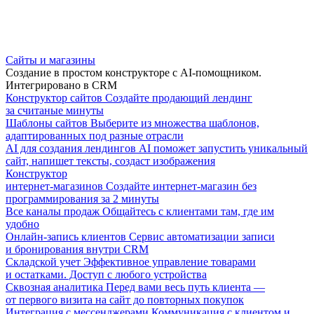
Сайты и магазины
Создание в простом конструкторе с AI-помощником.
Интегрировано в CRM
Конструктор сайтов
Создайте продающий лендинг
за считаные минуты
Шаблоны сайтов
Выберите из множества шаблонов,
адаптированных под разные отрасли
AI для создания лендингов
AI поможет запустить уникальный
сайт, напишет тексты, создаст изображения
Конструктор
интернет-магазинов
Создайте интернет-магазин без
программирования за 2 минуты
Все каналы продаж
Общайтесь с клиентами там, где им
удобно
Онлайн-запись клиентов
Сервис автоматизации записи
и бронирования внутри CRM
Складской учет
Эффективное управление товарами
и остатками. Доступ с любого устройства
Сквозная аналитика
Перед вами весь путь клиента —
от первого визита на сайт до повторных покупок
Интеграция с мессенджерами
Коммуникация с клиентом и