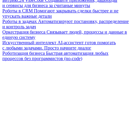
Битрикс24 VibeCode
Создавайте приложения, дашборды
и сервисы для бизнеса за считаные минуты
Роботы в CRM
Помогают закрывать сделки быстрее и не
упускать важные детали
Роботы в задачах
Автоматизируют постановку, распределение
и контроль задач
Оркестрация бизнеса
Связывает людей, процессы и данные в
единую систему
Искусственный интеллект
AI-ассистент готов помогать
с любыми задачами. Просто начните диалог
Роботизация бизнеса
Быстрая автоматизация любых
процессов без программистов (no-code)