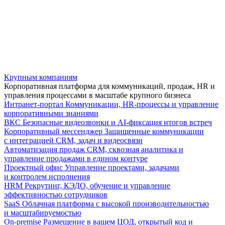
Крупным компаниям
Корпоративная платформа для коммуникаций, продаж, HR и
управления процессами в масштабе крупного бизнеса
Интранет-портал
Коммуникации, HR-процессы и управление
корпоративными знаниями
ВКС
Безопасные видеозвонки и AI-фиксация итогов встреч
Корпоративный мессенджер
Защищенные коммуникации
с интеграцией CRM, задач и видеосвязи
Автоматизация продаж
CRM, сквозная аналитика и
управление продажами в едином контуре
Проектный офис
Управление проектами, задачами
и контролем исполнения
HRM
Рекрутинг, КЭДО, обучение и управление
эффективностью сотрудников
SaaS
Облачная платформа с высокой производительностью
и масштабируемостью
On-premise
Размещение в вашем ЦОД, открытый код и