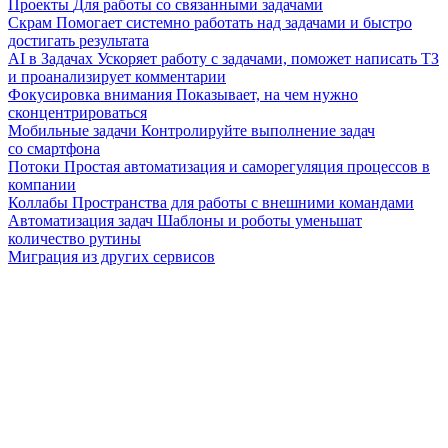
Проекты
Для работы со связанными задачами
Скрам
Помогает системно работать над задачами и быстро
достигать результата
AI в Задачах
Ускоряет работу с задачами, поможет написать ТЗ
и проанализирует комментарии
Фокусировка внимания
Показывает, на чем нужно
сконцентрироваться
Мобильные задачи
Контролируйте выполнение задач
со смартфона
Потоки
Простая автоматизация и саморегуляция процессов в
компании
Коллабы
Пространства для работы с внешними командами
Автоматизация задач
Шаблоны и роботы уменьшат
количество рутины
Миграция из других сервисов