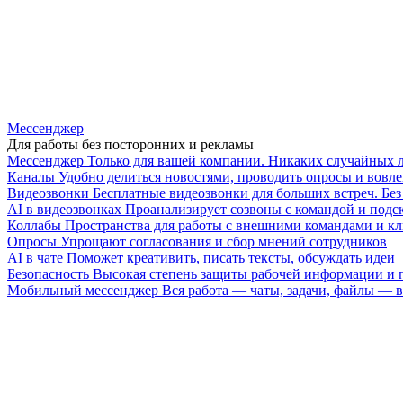
Мессенджер
Для работы без посторонних и рекламы
Мессенджер
Только для вашей компании. Никаких случайных 
Каналы
Удобно делиться новостями, проводить опросы и вовле
Видеозвонки
Бесплатные видеозвонки для больших встреч. Бе
AI в видеозвонках
Проанализирует созвоны с командой и подск
Коллабы
Пространства для работы с внешними командами и к
Опросы
Упрощают согласования и сбор мнений сотрудников
AI в чате
Поможет креативить, писать тексты, обсуждать идеи
Безопасность
Высокая степень защиты рабочей информации и
Мобильный мессенджер
Вся работа — чаты, задачи, файлы —