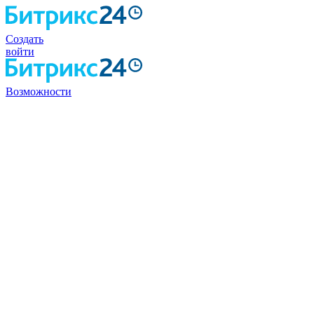
Создать
войти
Возможности