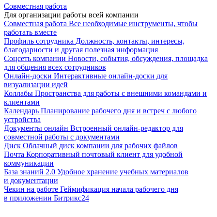
Совместная работа
Для организации работы всей компании
Совместная работа
Все необходимые инструменты, чтобы
работать вместе
Профиль сотрудника
Должность, контакты, интересы,
благодарности и другая полезная информация
Соцсеть компании
Новости, события, обсуждения, площадка
для общения всех сотрудников
Онлайн-доски
Интерактивные онлайн-доски для
визуализации идей
Коллабы
Пространства для работы с внешними командами и
клиентами
Календарь
Планирование рабочего дня и встреч с любого
устройства
Документы онлайн
Встроенный онлайн-редактор для
совместной работы с документами
Диск
Облачный диск компании для рабочих файлов
Почта
Корпоративный почтовый клиент для удобной
коммуникации
База знаний 2.0
Удобное хранение учебных материалов
и документации
Чекин на работе
Геймификация начала рабочего дня
в приложении Битрикс24