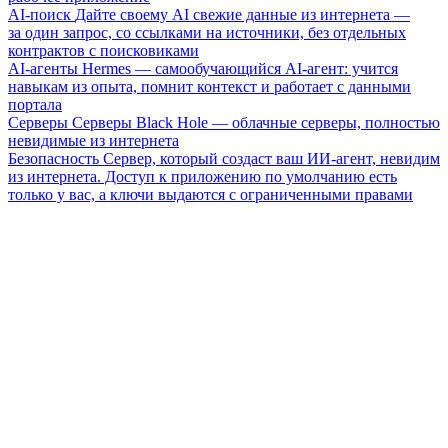
AI-поиск
Дайте своему AI свежие данные из интернета —
за один запрос, со ссылками на источники, без отдельных
контрактов с поисковиками
AI-агенты
Hermes — самообучающийся AI-агент: учится
навыкам из опыта, помнит контекст и работает с данными
портала
Серверы
Серверы Black Hole — облачные серверы, полностью
невидимые из интернета
Безопасность
Сервер, который создаст ваш ИИ-агент, невидим
из интернета. Доступ к приложению по умолчанию есть
только у вас, а ключи выдаются с ограниченными правами