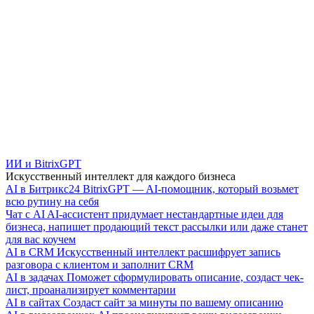
ИИ и BitrixGPT
Искусственный интеллект для каждого бизнеса
AI в Битрикс24
BitrixGPT — AI-помощник, который возьмет
всю рутину на себя
Чат с AI
AI-ассистент придумает нестандартные идеи для
бизнеса, напишет продающий текст рассылки или даже станет
для вас коучем
AI в CRM
Искусственный интеллект расшифрует запись
разговора с клиентом и заполнит CRM
AI в задачах
Поможет сформулировать описание, создаст чек-
лист, проанализирует комментарии
AI в сайтах
Создаст сайт за минуты по вашему описанию