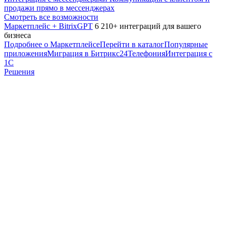
продажи прямо в мессенджерах
Смотреть все возможности
Маркетплейс + BitrixGPT
6 210+ интеграций для вашего
бизнеса
Подробнее о Маркетплейсе
Перейти в каталог
Популярные
приложения
Миграция в Битрикс24
Телефония
Интеграция с
1С
Решения