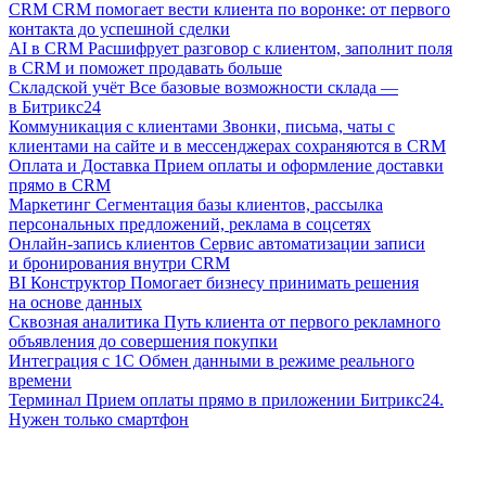
CRM
CRM помогает вести клиента по воронке: от первого
контакта до успешной сделки
AI в CRM
Расшифрует разговор с клиентом, заполнит поля
в CRM и поможет продавать больше
Складской учёт
Все базовые возможности склада —
в Битрикс24
Коммуникация с клиентами
Звонки, письма, чаты с
клиентами на сайте и в мессенджерах сохраняются в CRM
Оплата и Доставка
Прием оплаты и оформление доставки
прямо в CRM
Маркетинг
Сегментация базы клиентов, рассылка
персональных предложений, реклама в соцсетях
Онлайн-запись клиентов
Сервис автоматизации записи
и бронирования внутри CRM
BI Конструктор
Помогает бизнесу принимать решения
на основе данных
Сквозная аналитика
Путь клиента от первого рекламного
объявления до совершения покупки
Интеграция с 1С
Обмен данными в режиме реального
времени
Терминал
Прием оплаты прямо в приложении Битрикс24.
Нужен только смартфон