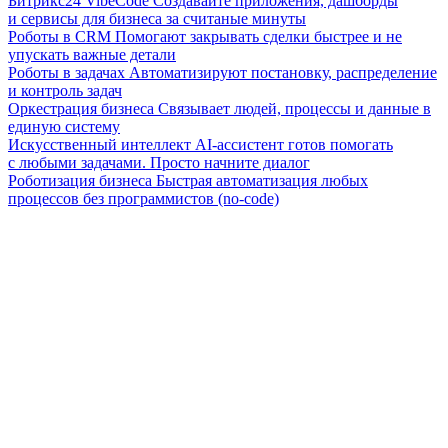
Битрикс24 VibeCode
Создавайте приложения, дашборды
и сервисы для бизнеса за считаные минуты
Роботы в CRM
Помогают закрывать сделки быстрее и не
упускать важные детали
Роботы в задачах
Автоматизируют постановку, распределение
и контроль задач
Оркестрация бизнеса
Связывает людей, процессы и данные в
единую систему
Искусственный интеллект
AI-ассистент готов помогать
с любыми задачами. Просто начните диалог
Роботизация бизнеса
Быстрая автоматизация любых
процессов без программистов (no-code)