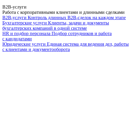
B2B-услуги
Работа с корпоративными клиентами и длинными сделками
B2B-услуги
Контроль длинных B2B-сделок на каждом этапе
Бухгалтерские услуги
Клиенты, задачи и документы
бухгалтерских компаний в одной системе
HR и подбор персонала
Подбор сотрудников и работа
с кандидатами
Юридические услуги
Единая система для ведения дел, работы
с клиентами и документооборота