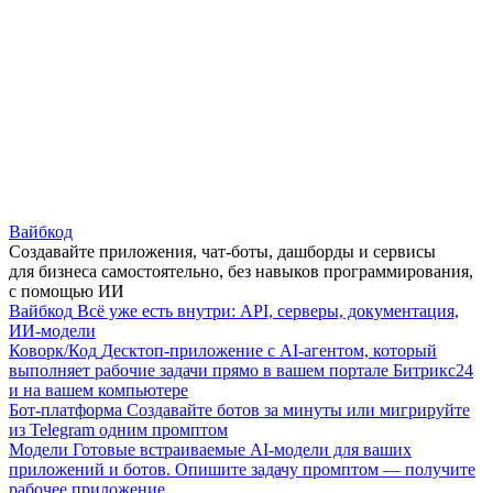
Вайбкод
Создавайте приложения, чат-боты, дашборды и сервисы
для бизнеса самостоятельно, без навыков программирования,
с помощью ИИ
Вайбкод
Всё уже есть внутри: API, серверы, документация,
ИИ-модели
Коворк/Код
Десктоп-приложение с AI-агентом, который
выполняет рабочие задачи прямо в вашем портале Битрикс24
и на вашем компьютере
Бот-платформа
Создавайте ботов за минуты или мигрируйте
из Telegram одним промптом
Модели
Готовые встраиваемые AI-модели для ваших
приложений и ботов. Опишите задачу промптом — получите
рабочее приложение