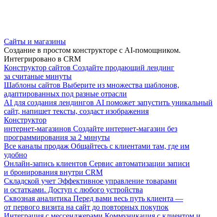
Сайты и магазины
Создание в простом конструкторе с AI-помощником.
Интегрировано в CRM
Конструктор сайтов
Создайте продающий лендинг
за считаные минуты
Шаблоны сайтов
Выберите из множества шаблонов,
адаптированных под разные отрасли
AI для создания лендингов
AI поможет запустить уникальный
сайт, напишет тексты, создаст изображения
Конструктор
интернет-магазинов
Создайте интернет-магазин без
программирования за 2 минуты
Все каналы продаж
Общайтесь с клиентами там, где им
удобно
Онлайн-запись клиентов
Сервис автоматизации записи
и бронирования внутри CRM
Складской учет
Эффективное управление товарами
и остатками. Доступ с любого устройства
Сквозная аналитика
Перед вами весь путь клиента —
от первого визита на сайт до повторных покупок
Интеграция с мессенджерами
Коммуникация с клиентом и