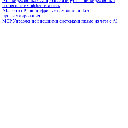
AI в видеозвонках
AI проанализирует ваши видеозвонки
и повысит их эффективность
AI-агенты
Ваши цифровые помощники. Без
программирования
MCP
Управление внешними системами прямо из чата с AI