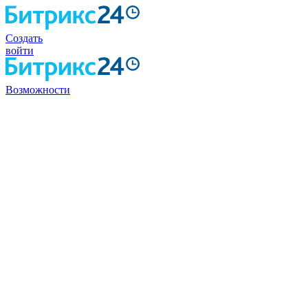
Создать
войти
Возможности