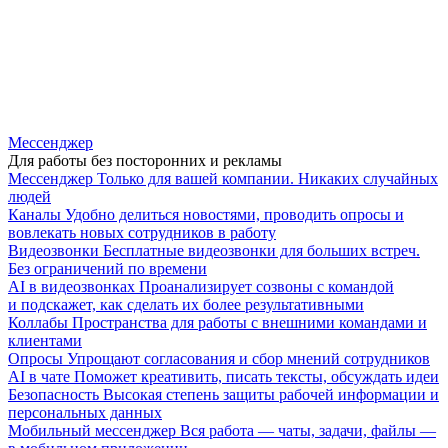
Мессенджер
Для работы без посторонних и рекламы
Мессенджер
Только для вашей компании. Никаких случайных
людей
Каналы
Удобно делиться новостями, проводить опросы и
вовлекать новых сотрудников в работу
Видеозвонки
Бесплатные видеозвонки для больших встреч.
Без ограничений по времени
AI в видеозвонках
Проанализирует созвоны с командой
и подскажет, как сделать их более результативными
Коллабы
Пространства для работы с внешними командами и
клиентами
Опросы
Упрощают согласования и сбор мнений сотрудников
AI в чате
Поможет креативить, писать тексты, обсуждать идеи
Безопасность
Высокая степень защиты рабочей информации и
персональных данных
Мобильный мессенджер
Вся работа — чаты, задачи, файлы —