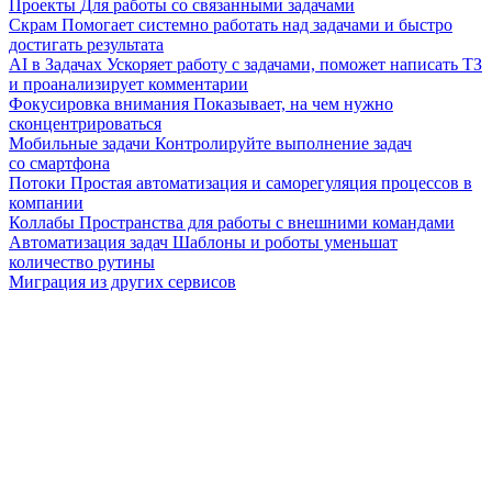
Проекты
Для работы со связанными задачами
Скрам
Помогает системно работать над задачами и быстро
достигать результата
AI в Задачах
Ускоряет работу с задачами, поможет написать ТЗ
и проанализирует комментарии
Фокусировка внимания
Показывает, на чем нужно
сконцентрироваться
Мобильные задачи
Контролируйте выполнение задач
со смартфона
Потоки
Простая автоматизация и саморегуляция процессов в
компании
Коллабы
Пространства для работы с внешними командами
Автоматизация задач
Шаблоны и роботы уменьшат
количество рутины
Миграция из других сервисов