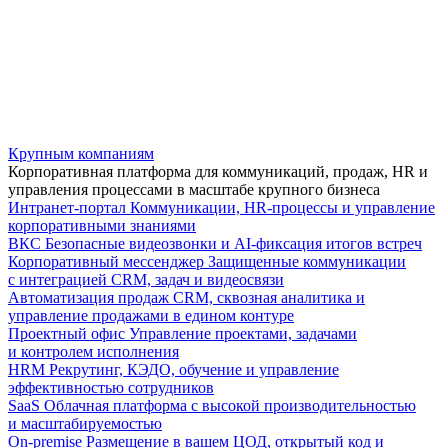
Крупным компаниям
Корпоративная платформа для коммуникаций, продаж, HR и
управления процессами в масштабе крупного бизнеса
Интранет-портал
Коммуникации, HR-процессы и управление
корпоративными знаниями
ВКС
Безопасные видеозвонки и AI-фиксация итогов встреч
Корпоративный мессенджер
Защищенные коммуникации
с интеграцией CRM, задач и видеосвязи
Автоматизация продаж
CRM, сквозная аналитика и
управление продажами в едином контуре
Проектный офис
Управление проектами, задачами
и контролем исполнения
HRM
Рекрутинг, КЭДО, обучение и управление
эффективностью сотрудников
SaaS
Облачная платформа с высокой производительностью
и масштабируемостью
On-premise
Размещение в вашем ЦОД, открытый код и