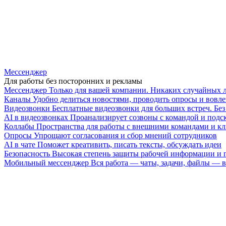
Мессенджер
Для работы без посторонних и рекламы
Мессенджер
Только для вашей компании. Никаких случайных 
Каналы
Удобно делиться новостями, проводить опросы и вовле
Видеозвонки
Бесплатные видеозвонки для больших встреч. Бе
AI в видеозвонках
Проанализирует созвоны с командой и подск
Коллабы
Пространства для работы с внешними командами и к
Опросы
Упрощают согласования и сбор мнений сотрудников
AI в чате
Поможет креативить, писать тексты, обсуждать идеи
Безопасность
Высокая степень защиты рабочей информации и
Мобильный мессенджер
Вся работа — чаты, задачи, файлы —