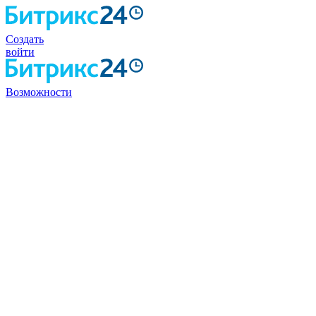
Создать
войти
Возможности