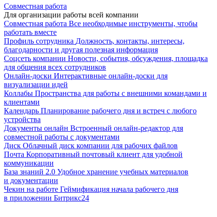
Совместная работа
Для организации работы всей компании
Совместная работа
Все необходимые инструменты, чтобы
работать вместе
Профиль сотрудника
Должность, контакты, интересы,
благодарности и другая полезная информация
Соцсеть компании
Новости, события, обсуждения, площадка
для общения всех сотрудников
Онлайн-доски
Интерактивные онлайн-доски для
визуализации идей
Коллабы
Пространства для работы с внешними командами и
клиентами
Календарь
Планирование рабочего дня и встреч с любого
устройства
Документы онлайн
Встроенный онлайн-редактор для
совместной работы с документами
Диск
Облачный диск компании для рабочих файлов
Почта
Корпоративный почтовый клиент для удобной
коммуникации
База знаний 2.0
Удобное хранение учебных материалов
и документации
Чекин на работе
Геймификация начала рабочего дня
в приложении Битрикс24