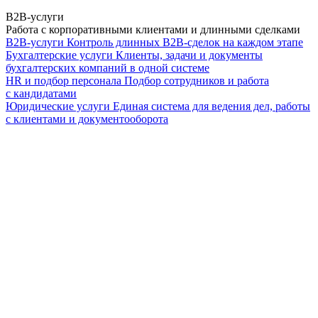
B2B-услуги
Работа с корпоративными клиентами и длинными сделками
B2B-услуги
Контроль длинных B2B-сделок на каждом этапе
Бухгалтерские услуги
Клиенты, задачи и документы
бухгалтерских компаний в одной системе
HR и подбор персонала
Подбор сотрудников и работа
с кандидатами
Юридические услуги
Единая система для ведения дел, работы
с клиентами и документооборота