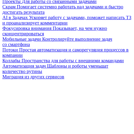
Проекты
Для работы со связанными задачами
Скрам
Помогает системно работать над задачами и быстро
достигать результата
AI в Задачах
Ускоряет работу с задачами, поможет написать ТЗ
и проанализирует комментарии
Фокусировка внимания
Показывает, на чем нужно
сконцентрироваться
Мобильные задачи
Контролируйте выполнение задач
со смартфона
Потоки
Простая автоматизация и саморегуляция процессов в
компании
Коллабы
Пространства для работы с внешними командами
Автоматизация задач
Шаблоны и роботы уменьшат
количество рутины
Миграция из других сервисов