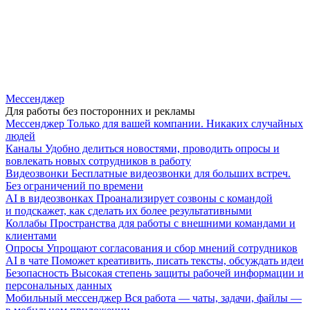
Мессенджер
Для работы без посторонних и рекламы
Мессенджер
Только для вашей компании. Никаких случайных
людей
Каналы
Удобно делиться новостями, проводить опросы и
вовлекать новых сотрудников в работу
Видеозвонки
Бесплатные видеозвонки для больших встреч.
Без ограничений по времени
AI в видеозвонках
Проанализирует созвоны с командой
и подскажет, как сделать их более результативными
Коллабы
Пространства для работы с внешними командами и
клиентами
Опросы
Упрощают согласования и сбор мнений сотрудников
AI в чате
Поможет креативить, писать тексты, обсуждать идеи
Безопасность
Высокая степень защиты рабочей информации и
персональных данных
Мобильный мессенджер
Вся работа — чаты, задачи, файлы —