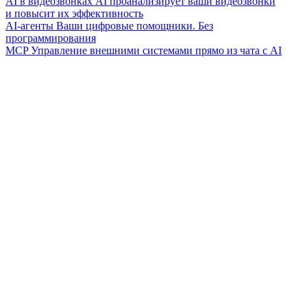
AI в видеозвонках
AI проанализирует ваши видеозвонки
и повысит их эффективность
AI-агенты
Ваши цифровые помощники. Без
программирования
MCP
Управление внешними системами прямо из чата с AI