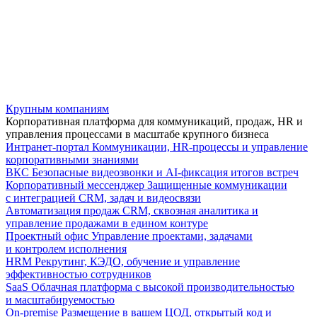
Крупным компаниям
Корпоративная платформа для коммуникаций, продаж, HR и
управления процессами в масштабе крупного бизнеса
Интранет-портал
Коммуникации, HR-процессы и управление
корпоративными знаниями
ВКС
Безопасные видеозвонки и AI-фиксация итогов встреч
Корпоративный мессенджер
Защищенные коммуникации
с интеграцией CRM, задач и видеосвязи
Автоматизация продаж
CRM, сквозная аналитика и
управление продажами в едином контуре
Проектный офис
Управление проектами, задачами
и контролем исполнения
HRM
Рекрутинг, КЭДО, обучение и управление
эффективностью сотрудников
SaaS
Облачная платформа с высокой производительностью
и масштабируемостью
On-premise
Размещение в вашем ЦОД, открытый код и