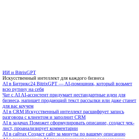
ИИ и BitrixGPT
Искусственный интеллект для каждого бизнеса
AI в Битрикс24
BitrixGPT — AI-помощник, который возьмет
всю рутину на себя
Чат с AI
AI-ассистент придумает нестандартные идеи для
бизнеса, напишет продающий текст рассылки или даже станет
для вас коучем
AI в CRM
Искусственный интеллект расшифрует запись
разговора с клиентом и заполнит CRM
AI в задачах
Поможет сформулировать описание, создаст чек-
лист, проанализирует комментарии
AI в сайтах
Создаст сайт за минуты по вашему описанию