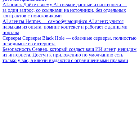
AI-поиск
Дайте своему AI свежие данные из интернета —
за один запрос, со ссылками на источники, без отдельных
контрактов с поисковиками
AI-агенты
Hermes — самообучающийся AI-агент: учится
навыкам из опыта, помнит контекст и работает с данными
портала
Серверы
Серверы Black Hole — облачные серверы, полностью
невидимые из интернета
Безопасность
Сервер, который создаст ваш ИИ-агент, невидим
из интернета. Доступ к приложению по умолчанию есть
только у вас, а ключи выдаются с ограниченными правами