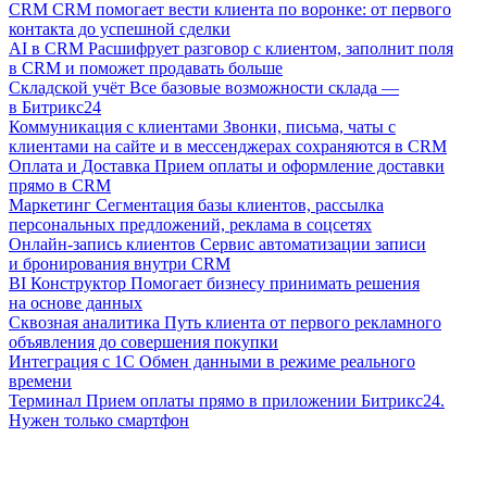
CRM
CRM помогает вести клиента по воронке: от первого
контакта до успешной сделки
AI в CRM
Расшифрует разговор с клиентом, заполнит поля
в CRM и поможет продавать больше
Складской учёт
Все базовые возможности склада —
в Битрикс24
Коммуникация с клиентами
Звонки, письма, чаты с
клиентами на сайте и в мессенджерах сохраняются в CRM
Оплата и Доставка
Прием оплаты и оформление доставки
прямо в CRM
Маркетинг
Сегментация базы клиентов, рассылка
персональных предложений, реклама в соцсетях
Онлайн-запись клиентов
Сервис автоматизации записи
и бронирования внутри CRM
BI Конструктор
Помогает бизнесу принимать решения
на основе данных
Сквозная аналитика
Путь клиента от первого рекламного
объявления до совершения покупки
Интеграция с 1С
Обмен данными в режиме реального
времени
Терминал
Прием оплаты прямо в приложении Битрикс24.
Нужен только смартфон