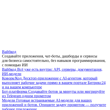
Вайбкод
Создавайте приложения, чат-боты, дашборды и сервисы
для бизнеса самостоятельно, без навыков программирования,
с помощью ИИ
Вайбкод
Всё уже есть внутри: API, серверы, документация,
ИИ-модели
Коворк/Код
Десктоп-приложение с AI-агентом, который
выполняет рабочие задачи прямо в вашем портале Битрикс24
и на вашем компьютере
Бот-платформа
Создавайте ботов за минуты или мигрируйте
из Telegram одним промптом
Модели
Готовые встраиваемые AI-модели для ваших
приложений и ботов. Опишите задачу промптом — получите
рабочее приложение