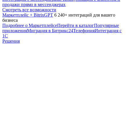
продажи прямо в мессенджерах
Смотреть все возможности
Маркетплейс + BitrixGPT
6 240+ интеграций для вашего
бизнеса
Подробнее о Маркетплейсе
Перейти в каталог
Популярные
приложения
Миграция в Битрикс24
Телефония
Интеграция с
1С
Решения