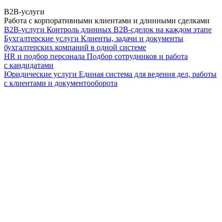
B2B-услуги
Работа с корпоративными клиентами и длинными сделками
B2B-услуги
Контроль длинных B2B-сделок на каждом этапе
Бухгалтерские услуги
Клиенты, задачи и документы
бухгалтерских компаний в одной системе
HR и подбор персонала
Подбор сотрудников и работа
с кандидатами
Юридические услуги
Единая система для ведения дел, работы
с клиентами и документооборота