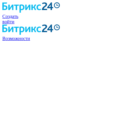
Создать
войти
Возможности