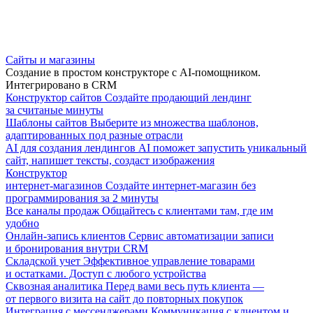
Сайты и магазины
Создание в простом конструкторе с AI-помощником.
Интегрировано в CRM
Конструктор сайтов
Создайте продающий лендинг
за считаные минуты
Шаблоны сайтов
Выберите из множества шаблонов,
адаптированных под разные отрасли
AI для создания лендингов
AI поможет запустить уникальный
сайт, напишет тексты, создаст изображения
Конструктор
интернет-магазинов
Создайте интернет-магазин без
программирования за 2 минуты
Все каналы продаж
Общайтесь с клиентами там, где им
удобно
Онлайн-запись клиентов
Сервис автоматизации записи
и бронирования внутри CRM
Складской учет
Эффективное управление товарами
и остатками. Доступ с любого устройства
Сквозная аналитика
Перед вами весь путь клиента —
от первого визита на сайт до повторных покупок
Интеграция с мессенджерами
Коммуникация с клиентом и