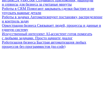
Битрикс24 VibeCode
Создавайте приложения, дашборды
и сервисы для бизнеса за считаные минуты
Роботы в CRM
Помогают закрывать сделки быстрее и не
упускать важные детали
Роботы в задачах
Автоматизируют постановку, распределение
и контроль задач
Оркестрация бизнеса
Связывает людей, процессы и данные в
единую систему
Искусственный интеллект
AI-ассистент готов помогать
с любыми задачами. Просто начните диалог
Роботизация бизнеса
Быстрая автоматизация любых
процессов без программистов (no-code)