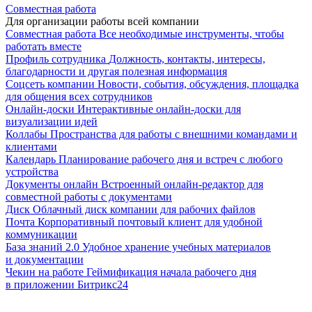
Совместная работа
Для организации работы всей компании
Совместная работа
Все необходимые инструменты, чтобы
работать вместе
Профиль сотрудника
Должность, контакты, интересы,
благодарности и другая полезная информация
Соцсеть компании
Новости, события, обсуждения, площадка
для общения всех сотрудников
Онлайн-доски
Интерактивные онлайн-доски для
визуализации идей
Коллабы
Пространства для работы с внешними командами и
клиентами
Календарь
Планирование рабочего дня и встреч с любого
устройства
Документы онлайн
Встроенный онлайн-редактор для
совместной работы с документами
Диск
Облачный диск компании для рабочих файлов
Почта
Корпоративный почтовый клиент для удобной
коммуникации
База знаний 2.0
Удобное хранение учебных материалов
и документации
Чекин на работе
Геймификация начала рабочего дня
в приложении Битрикс24