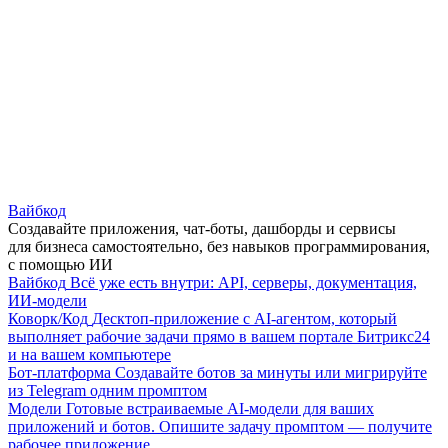
Вайбкод
Создавайте приложения, чат-боты, дашборды и сервисы
для бизнеса самостоятельно, без навыков программирования,
с помощью ИИ
Вайбкод
Всё уже есть внутри: API, серверы, документация,
ИИ-модели
Коворк/Код
Десктоп-приложение с AI-агентом, который
выполняет рабочие задачи прямо в вашем портале Битрикс24
и на вашем компьютере
Бот-платформа
Создавайте ботов за минуты или мигрируйте
из Telegram одним промптом
Модели
Готовые встраиваемые AI-модели для ваших
приложений и ботов. Опишите задачу промптом — получите
рабочее приложение