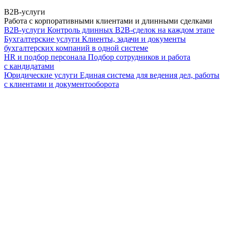
B2B-услуги
Работа с корпоративными клиентами и длинными сделками
B2B-услуги
Контроль длинных B2B-сделок на каждом этапе
Бухгалтерские услуги
Клиенты, задачи и документы
бухгалтерских компаний в одной системе
HR и подбор персонала
Подбор сотрудников и работа
с кандидатами
Юридические услуги
Единая система для ведения дел, работы
с клиентами и документооборота