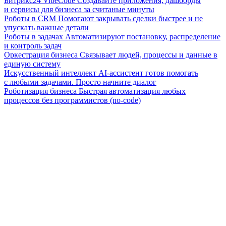
Битрикс24 VibeCode
Создавайте приложения, дашборды
и сервисы для бизнеса за считаные минуты
Роботы в CRM
Помогают закрывать сделки быстрее и не
упускать важные детали
Роботы в задачах
Автоматизируют постановку, распределение
и контроль задач
Оркестрация бизнеса
Связывает людей, процессы и данные в
единую систему
Искусственный интеллект
AI-ассистент готов помогать
с любыми задачами. Просто начните диалог
Роботизация бизнеса
Быстрая автоматизация любых
процессов без программистов (no-code)