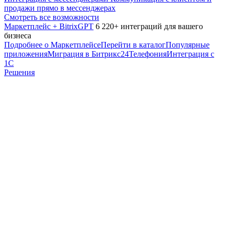
продажи прямо в мессенджерах
Смотреть все возможности
Маркетплейс + BitrixGPT
6 220+ интеграций для вашего
бизнеса
Подробнее о Маркетплейсе
Перейти в каталог
Популярные
приложения
Миграция в Битрикс24
Телефония
Интеграция с
1С
Решения