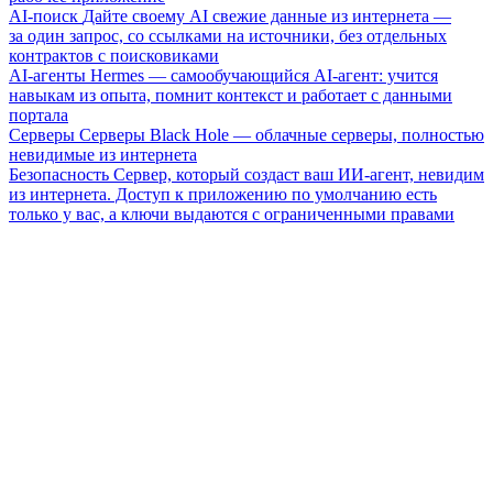
AI-поиск
Дайте своему AI свежие данные из интернета —
за один запрос, со ссылками на источники, без отдельных
контрактов с поисковиками
AI-агенты
Hermes — самообучающийся AI-агент: учится
навыкам из опыта, помнит контекст и работает с данными
портала
Серверы
Серверы Black Hole — облачные серверы, полностью
невидимые из интернета
Безопасность
Сервер, который создаст ваш ИИ-агент, невидим
из интернета. Доступ к приложению по умолчанию есть
только у вас, а ключи выдаются с ограниченными правами