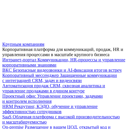
Крупным компаниям
Корпоративная платформа для коммуникаций, продаж, HR и
управления процессами в масштабе крупного бизнеса
Интранет-портал
Коммуникации, HR-процессы и управление
корпоративными знаниями
ВКС
Безопасные видеозвонки и AI-фиксация итогов встреч
Корпоративный мессенджер
Защищенные коммуникации
с интеграцией CRM, задач и видеосвязи
Автоматизация продаж
CRM, сквозная аналитика и
управление продажами в едином контуре
Проектный офис
Управление проектами, задачами
и контролем исполнения
HRM
Рекрутинг, КЭДО, обучение и управление
эффективностью сотрудников
SaaS
Облачная платформа с высокой производительностью
и масштабируемостью
On-premise
Размещение в вашем ЦОД, открытый код и