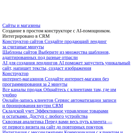
Сайты и магазины
Создание в простом конструкторе с AI-помощником.
Интегрировано в CRM
Конструктор сайтов
Создайте продающий лендинг
за считаные минуты
Шаблоны сайтов
Выберите из множества шаблонов,
адаптированных под разные отрасли
AI для создания лендингов
AI поможет запустить уникальный
сайт, напишет тексты, создаст изображения
Конструктор
интернет-магазинов
Создайте интернет-магазин без
программирования за 2 минуты
Все каналы продаж
Общайтесь с клиентами там, где им
удобно
Онлайн-запись клиентов
Сервис автоматизации записи
и бронирования внутри CRM
Складской учет
Эффективное управление товарами
и остатками. Доступ с любого устройства
Сквозная аналитика
Перед вами весь путь клиента —
от первого визита на сайт до повторных покупок
Интеграция с мессенджерами
Коммуникация с клиентом и