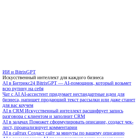
ИИ и BitrixGPT
Искусственный интеллект для каждого бизнеса
AI в Битрикс24
BitrixGPT — AI-помощник, который возьмет
всю рутину на себя
Чат с AI
AI-ассистент придумает нестандартные идеи для
бизнеса, напишет продающий текст рассылки или даже станет
для вас коучем
AI в CRM
Искусственный интеллект расшифрует запись
разговора с клиентом и заполнит CRM
AI в задачах
Поможет сформулировать описание, создаст чек-
лист, проанализирует комментарии
AI в сайтах
Создаст сайт за минуты по вашему описанию