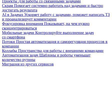
Проекты
Для работы со связанными задачами
Скрам
Помогает системно работать над задачами и быстро
достигать результата
AI в Задачах
Ускоряет работу с задачами, поможет написать ТЗ
и проанализирует комментарии
Фокусировка внимания
Показывает, на чем нужно
сконцентрироваться
Мобильные задачи
Контролируйте выполнение задач
со смартфона
Потоки
Простая автоматизация и саморегуляция процессов в
компании
Коллабы
Пространства для работы с внешними командами
Автоматизация задач
Шаблоны и роботы уменьшат
количество рутины
Миграция из других сервисов