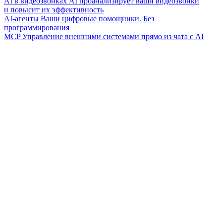
AI в видеозвонках
AI проанализирует ваши видеозвонки
и повысит их эффективность
AI-агенты
Ваши цифровые помощники. Без
программирования
MCP
Управление внешними системами прямо из чата с AI