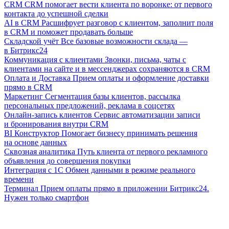
CRM
CRM помогает вести клиента по воронке: от первого
контакта до успешной сделки
AI в CRM
Расшифрует разговор с клиентом, заполнит поля
в CRM и поможет продавать больше
Складской учёт
Все базовые возможности склада —
в Битрикс24
Коммуникация с клиентами
Звонки, письма, чаты с
клиентами на сайте и в мессенджерах сохраняются в CRM
Оплата и Доставка
Прием оплаты и оформление доставки
прямо в CRM
Маркетинг
Сегментация базы клиентов, рассылка
персональных предложений, реклама в соцсетях
Онлайн-запись клиентов
Сервис автоматизации записи
и бронирования внутри CRM
BI Конструктор
Помогает бизнесу принимать решения
на основе данных
Сквозная аналитика
Путь клиента от первого рекламного
объявления до совершения покупки
Интеграция с 1С
Обмен данными в режиме реального
времени
Терминал
Прием оплаты прямо в приложении Битрикс24.
Нужен только смартфон