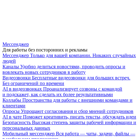
Мессенджер
Для работы без посторонних и рекламы
Мессенджер
Только для вашей компании. Никаких случайных
людей
Каналы
Удобно делиться новостями, проводить опросы и
вовлекать новых сотрудников в работу
Видеозвонки
Бесплатные видеозвонки для больших встреч.
Без ограничений по времени
AI в видеозвонках
Проанализирует созвоны с командой
и подскажет, как сделать их более результативными
Коллабы
Пространства для работы с внешними командами и
клиентами
Опросы
Упрощают согласования и сбор мнений сотрудников
AI в чате
Поможет креативить, писать тексты, обсуждать идеи
Безопасность
Высокая степень защиты рабочей информации и
персональных данных
Мобильный мессенджер
Вся работа — чаты, задачи, файлы —