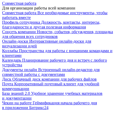
Совместная работа
Для организации работы всей компании
Совместная работа
Все необходимые инструменты, чтобы
работать вместе
Профиль сотрудника
Должность, контакты, интересы,
благодарности и другая полезная информация
Соцсеть компании
Новости, события, обсуждения, площадка
для общения всех сотрудников
Онлайн-доски
Интерактивные онлайн-доски для
визуализации идей
Коллабы
Пространства для работы с внешними командами и
клиентами
Календарь
Планирование рабочего дня и встреч с любого
устройства
Документы онлайн
Встроенный онлайн-редактор для
совместной работы с документами
Диск
Облачный диск компании для рабочих файлов
Почта
Корпоративный почтовый клиент для удобной
коммуникации
База знаний 2.0
Удобное хранение учебных материалов
и документации
Чекин на работе
Геймификация начала рабочего дня
в приложении Битрикс24