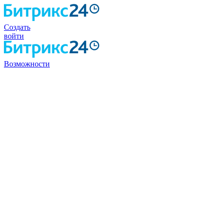
Создать
войти
Возможности