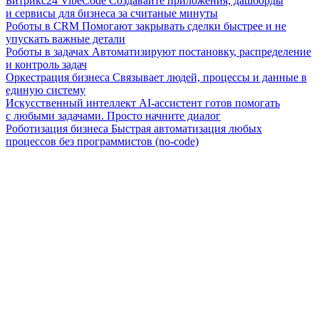
Битрикс24 VibeCode
Создавайте приложения, дашборды
и сервисы для бизнеса за считаные минуты
Роботы в CRM
Помогают закрывать сделки быстрее и не
упускать важные детали
Роботы в задачах
Автоматизируют постановку, распределение
и контроль задач
Оркестрация бизнеса
Связывает людей, процессы и данные в
единую систему
Искусственный интеллект
AI-ассистент готов помогать
с любыми задачами. Просто начните диалог
Роботизация бизнеса
Быстрая автоматизация любых
процессов без программистов (no-code)