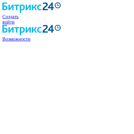
Создать
войти
Возможности