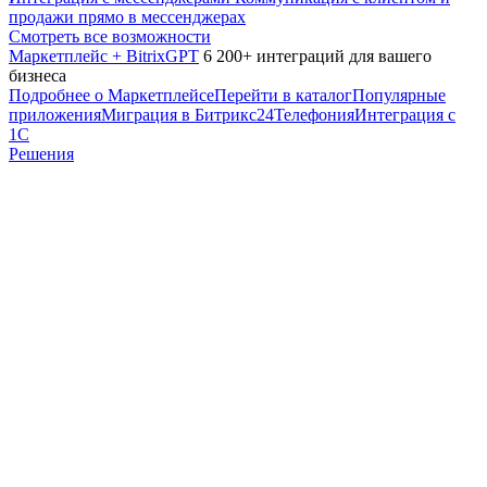
продажи прямо в мессенджерах
Смотреть все возможности
Маркетплейс + BitrixGPT
6 200+ интеграций для вашего
бизнеса
Подробнее о Маркетплейсе
Перейти в каталог
Популярные
приложения
Миграция в Битрикс24
Телефония
Интеграция с
1С
Решения