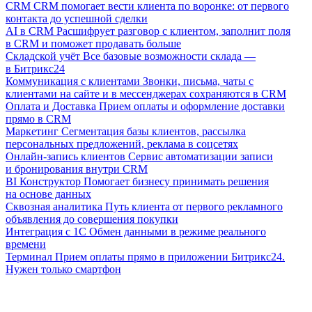
CRM
CRM помогает вести клиента по воронке: от первого
контакта до успешной сделки
AI в CRM
Расшифрует разговор с клиентом, заполнит поля
в CRM и поможет продавать больше
Складской учёт
Все базовые возможности склада —
в Битрикс24
Коммуникация с клиентами
Звонки, письма, чаты с
клиентами на сайте и в мессенджерах сохраняются в CRM
Оплата и Доставка
Прием оплаты и оформление доставки
прямо в CRM
Маркетинг
Сегментация базы клиентов, рассылка
персональных предложений, реклама в соцсетях
Онлайн-запись клиентов
Сервис автоматизации записи
и бронирования внутри CRM
BI Конструктор
Помогает бизнесу принимать решения
на основе данных
Сквозная аналитика
Путь клиента от первого рекламного
объявления до совершения покупки
Интеграция с 1С
Обмен данными в режиме реального
времени
Терминал
Прием оплаты прямо в приложении Битрикс24.
Нужен только смартфон