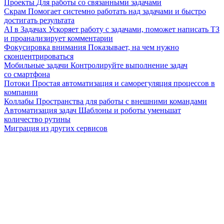
Проекты
Для работы со связанными задачами
Скрам
Помогает системно работать над задачами и быстро
достигать результата
AI в Задачах
Ускоряет работу с задачами, поможет написать ТЗ
и проанализирует комментарии
Фокусировка внимания
Показывает, на чем нужно
сконцентрироваться
Мобильные задачи
Контролируйте выполнение задач
со смартфона
Потоки
Простая автоматизация и саморегуляция процессов в
компании
Коллабы
Пространства для работы с внешними командами
Автоматизация задач
Шаблоны и роботы уменьшат
количество рутины
Миграция из других сервисов