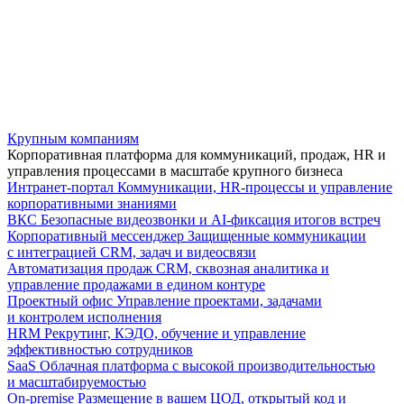
Крупным компаниям
Корпоративная платформа для коммуникаций, продаж, HR и
управления процессами в масштабе крупного бизнеса
Интранет-портал
Коммуникации, HR-процессы и управление
корпоративными знаниями
ВКС
Безопасные видеозвонки и AI-фиксация итогов встреч
Корпоративный мессенджер
Защищенные коммуникации
с интеграцией CRM, задач и видеосвязи
Автоматизация продаж
CRM, сквозная аналитика и
управление продажами в едином контуре
Проектный офис
Управление проектами, задачами
и контролем исполнения
HRM
Рекрутинг, КЭДО, обучение и управление
эффективностью сотрудников
SaaS
Облачная платформа с высокой производительностью
и масштабируемостью
On-premise
Размещение в вашем ЦОД, открытый код и