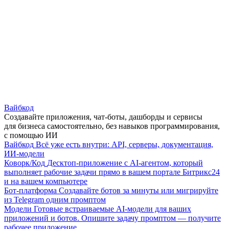
Вайбкод
Создавайте приложения, чат-боты, дашборды и сервисы
для бизнеса самостоятельно, без навыков программирования,
с помощью ИИ
Вайбкод
Всё уже есть внутри: API, серверы, документация,
ИИ-модели
Коворк/Код
Десктоп-приложение с AI-агентом, который
выполняет рабочие задачи прямо в вашем портале Битрикс24
и на вашем компьютере
Бот-платформа
Создавайте ботов за минуты или мигрируйте
из Telegram одним промптом
Модели
Готовые встраиваемые AI-модели для ваших
приложений и ботов. Опишите задачу промптом — получите
рабочее приложение