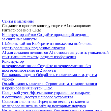
Сайты и магазины
Создание в простом конструкторе с AI-помощником.
Интегрировано в CRM
Конструктор сайтов
Создайте продающий лендинг
за считаные минуты
Шаблоны сайтов
Выберите из множества шаблонов,
адаптированных под разные отрасли
AI для создания лендингов
AI поможет запустить уникальный
сайт, напишет тексты, создаст изображения
Конструктор
интернет-магазинов
Создайте интернет-магазин без
программирования за 2 минуты
Все каналы продаж
Общайтесь с клиентами там, где им
удобно
Онлайн-запись клиентов
Сервис автоматизации записи
и бронирования внутри CRM
Складской учет
Эффективное управление товарами
и остатками. Доступ с любого устройства
Сквозная аналитика
Перед вами весь путь клиента —
от первого визита на сайт до повторных покупок
Интеграция с мессенджерами
Коммуникация с клиентом и