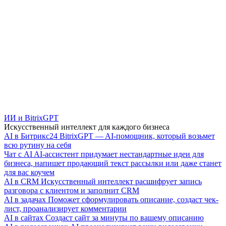
ИИ и BitrixGPT
Искусственный интеллект для каждого бизнеса
AI в Битрикс24
BitrixGPT — AI-помощник, который возьмет
всю рутину на себя
Чат с AI
AI-ассистент придумает нестандартные идеи для
бизнеса, напишет продающий текст рассылки или даже станет
для вас коучем
AI в CRM
Искусственный интеллект расшифрует запись
разговора с клиентом и заполнит CRM
AI в задачах
Поможет сформулировать описание, создаст чек-
лист, проанализирует комментарии
AI в сайтах
Создаст сайт за минуты по вашему описанию