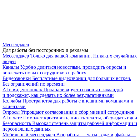
Мессенджер
Для работы без посторонних и рекламы
Мессенджер
Только для вашей компании. Никаких случайных
людей
Каналы
Удобно делиться новостями, проводить опросы и
вовлекать новых сотрудников в работу
Видеозвонки
Бесплатные видеозвонки для больших встреч.
Без ограничений по времени
AI в видеозвонках
Проанализирует созвоны с командой
и подскажет, как сделать их более результативными
Коллабы
Пространства для работы с внешними командами и
клиентами
Опросы
Упрощают согласования и сбор мнений сотрудников
AI в чате
Поможет креативить, писать тексты, обсуждать идеи
Безопасность
Высокая степень защиты рабочей информации и
персональных данных
Мобильный мессенджер
Вся работа — чаты, задачи, файлы —