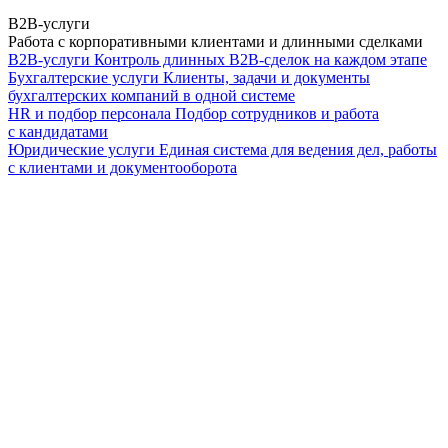
B2B-услуги
Работа с корпоративными клиентами и длинными сделками
B2B-услуги
Контроль длинных B2B-сделок на каждом этапе
Бухгалтерские услуги
Клиенты, задачи и документы
бухгалтерских компаний в одной системе
HR и подбор персонала
Подбор сотрудников и работа
с кандидатами
Юридические услуги
Единая система для ведения дел, работы
с клиентами и документооборота