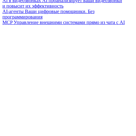
AI в видеозвонках
AI проанализирует ваши видеозвонки
и повысит их эффективность
AI-агенты
Ваши цифровые помощники. Без
программирования
MCP
Управление внешними системами прямо из чата с AI