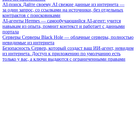
AI-поиск
Дайте своему AI свежие данные из интернета —
за один запрос, со ссылками на источники, без отдельных
контрактов с поисковиками
AI-агенты
Hermes — самообучающийся AI-агент: учится
навыкам из опыта, помнит контекст и работает с данными
портала
Серверы
Серверы Black Hole — облачные серверы, полностью
невидимые из интернета
Безопасность
Сервер, который создаст ваш ИИ-агент, невидим
из интернета. Доступ к приложению по умолчанию есть
только у вас, а ключи выдаются с ограниченными правами