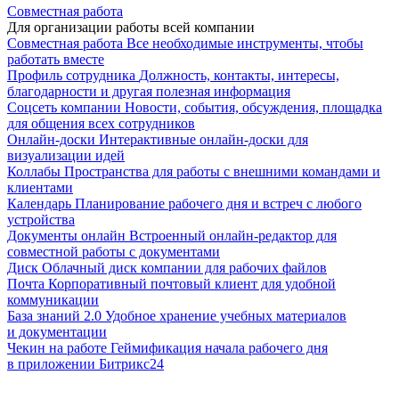
Совместная работа
Для организации работы всей компании
Совместная работа
Все необходимые инструменты, чтобы
работать вместе
Профиль сотрудника
Должность, контакты, интересы,
благодарности и другая полезная информация
Соцсеть компании
Новости, события, обсуждения, площадка
для общения всех сотрудников
Онлайн-доски
Интерактивные онлайн-доски для
визуализации идей
Коллабы
Пространства для работы с внешними командами и
клиентами
Календарь
Планирование рабочего дня и встреч с любого
устройства
Документы онлайн
Встроенный онлайн-редактор для
совместной работы с документами
Диск
Облачный диск компании для рабочих файлов
Почта
Корпоративный почтовый клиент для удобной
коммуникации
База знаний 2.0
Удобное хранение учебных материалов
и документации
Чекин на работе
Геймификация начала рабочего дня
в приложении Битрикс24