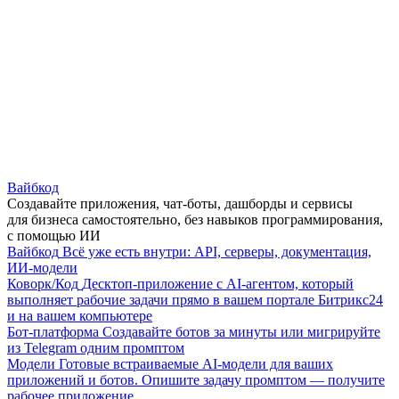
Вайбкод
Создавайте приложения, чат-боты, дашборды и сервисы
для бизнеса самостоятельно, без навыков программирования,
с помощью ИИ
Вайбкод
Всё уже есть внутри: API, серверы, документация,
ИИ-модели
Коворк/Код
Десктоп-приложение с AI-агентом, который
выполняет рабочие задачи прямо в вашем портале Битрикс24
и на вашем компьютере
Бот-платформа
Создавайте ботов за минуты или мигрируйте
из Telegram одним промптом
Модели
Готовые встраиваемые AI-модели для ваших
приложений и ботов. Опишите задачу промптом — получите
рабочее приложение