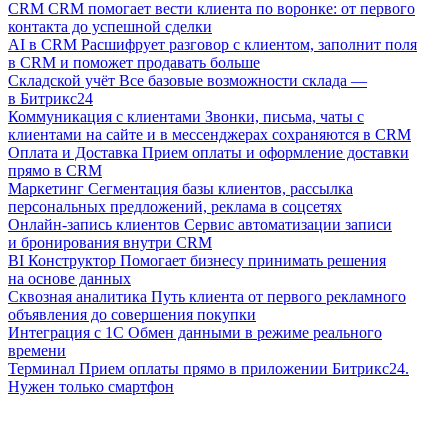
CRM
CRM помогает вести клиента по воронке: от первого
контакта до успешной сделки
AI в CRM
Расшифрует разговор с клиентом, заполнит поля
в CRM и поможет продавать больше
Складской учёт
Все базовые возможности склада —
в Битрикс24
Коммуникация с клиентами
Звонки, письма, чаты с
клиентами на сайте и в мессенджерах сохраняются в CRM
Оплата и Доставка
Прием оплаты и оформление доставки
прямо в CRM
Маркетинг
Сегментация базы клиентов, рассылка
персональных предложений, реклама в соцсетях
Онлайн-запись клиентов
Сервис автоматизации записи
и бронирования внутри CRM
BI Конструктор
Помогает бизнесу принимать решения
на основе данных
Сквозная аналитика
Путь клиента от первого рекламного
объявления до совершения покупки
Интеграция с 1С
Обмен данными в режиме реального
времени
Терминал
Прием оплаты прямо в приложении Битрикс24.
Нужен только смартфон