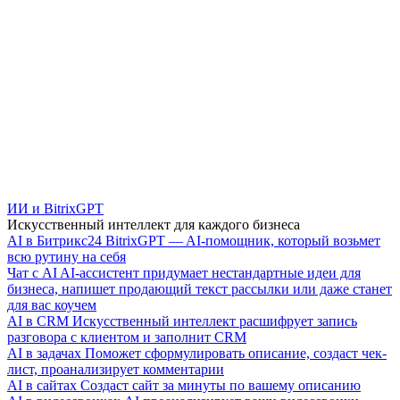
ИИ и BitrixGPT
Искусственный интеллект для каждого бизнеса
AI в Битрикс24
BitrixGPT — AI-помощник, который возьмет
всю рутину на себя
Чат с AI
AI-ассистент придумает нестандартные идеи для
бизнеса, напишет продающий текст рассылки или даже станет
для вас коучем
AI в CRM
Искусственный интеллект расшифрует запись
разговора с клиентом и заполнит CRM
AI в задачах
Поможет сформулировать описание, создаст чек-
лист, проанализирует комментарии
AI в сайтах
Создаст сайт за минуты по вашему описанию