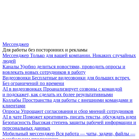
Мессенджер
Для работы без посторонних и рекламы
Мессенджер
Только для вашей компании. Никаких случайных
людей
Каналы
Удобно делиться новостями, проводить опросы и
вовлекать новых сотрудников в работу
Видеозвонки
Бесплатные видеозвонки для больших встреч.
Без ограничений по времени
AI в видеозвонках
Проанализирует созвоны с командой
и подскажет, как сделать их более результативными
Коллабы
Пространства для работы с внешними командами и
клиентами
Опросы
Упрощают согласования и сбор мнений сотрудников
AI в чате
Поможет креативить, писать тексты, обсуждать идеи
Безопасность
Высокая степень защиты рабочей информации и
персональных данных
Мобильный мессенджер
Вся работа — чаты, задачи, файлы —