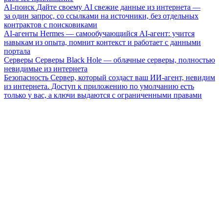
AI-поиск
Дайте своему AI свежие данные из интернета —
за один запрос, со ссылками на источники, без отдельных
контрактов с поисковиками
AI-агенты
Hermes — самообучающийся AI-агент: учится
навыкам из опыта, помнит контекст и работает с данными
портала
Серверы
Серверы Black Hole — облачные серверы, полностью
невидимые из интернета
Безопасность
Сервер, который создаст ваш ИИ-агент, невидим
из интернета. Доступ к приложению по умолчанию есть
только у вас, а ключи выдаются с ограниченными правами