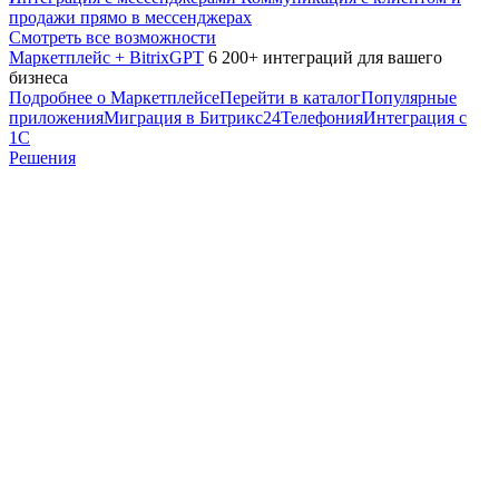
продажи прямо в мессенджерах
Смотреть все возможности
Маркетплейс + BitrixGPT
6 200+ интеграций для вашего
бизнеса
Подробнее о Маркетплейсе
Перейти в каталог
Популярные
приложения
Миграция в Битрикс24
Телефония
Интеграция с
1С
Решения