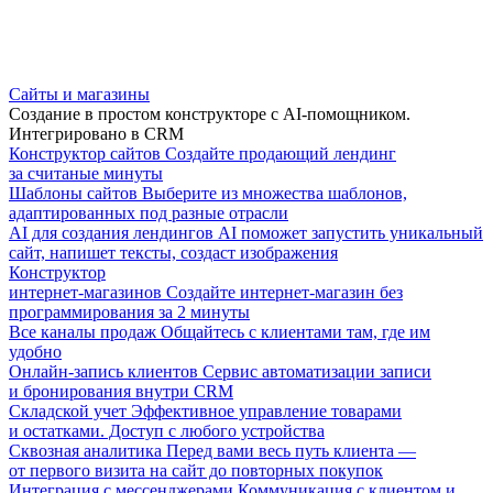
Сайты и магазины
Создание в простом конструкторе с AI-помощником.
Интегрировано в CRM
Конструктор сайтов
Создайте продающий лендинг
за считаные минуты
Шаблоны сайтов
Выберите из множества шаблонов,
адаптированных под разные отрасли
AI для создания лендингов
AI поможет запустить уникальный
сайт, напишет тексты, создаст изображения
Конструктор
интернет-магазинов
Создайте интернет-магазин без
программирования за 2 минуты
Все каналы продаж
Общайтесь с клиентами там, где им
удобно
Онлайн-запись клиентов
Сервис автоматизации записи
и бронирования внутри CRM
Складской учет
Эффективное управление товарами
и остатками. Доступ с любого устройства
Сквозная аналитика
Перед вами весь путь клиента —
от первого визита на сайт до повторных покупок
Интеграция с мессенджерами
Коммуникация с клиентом и