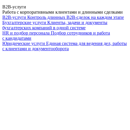
B2B-услуги
Работа с корпоративными клиентами и длинными сделками
B2B-услуги
Контроль длинных B2B-сделок на каждом этапе
Бухгалтерские услуги
Клиенты, задачи и документы
бухгалтерских компаний в одной системе
HR и подбор персонала
Подбор сотрудников и работа
с кандидатами
Юридические услуги
Единая система для ведения дел, работы
с клиентами и документооборота