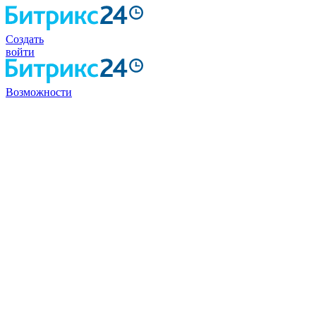
Создать
войти
Возможности