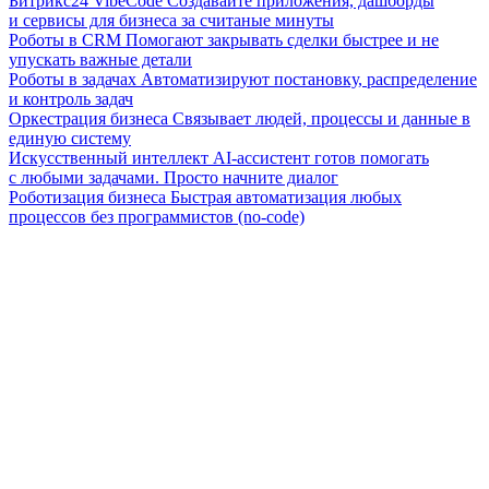
Битрикс24 VibeCode
Создавайте приложения, дашборды
и сервисы для бизнеса за считаные минуты
Роботы в CRM
Помогают закрывать сделки быстрее и не
упускать важные детали
Роботы в задачах
Автоматизируют постановку, распределение
и контроль задач
Оркестрация бизнеса
Связывает людей, процессы и данные в
единую систему
Искусственный интеллект
AI-ассистент готов помогать
с любыми задачами. Просто начните диалог
Роботизация бизнеса
Быстрая автоматизация любых
процессов без программистов (no-code)