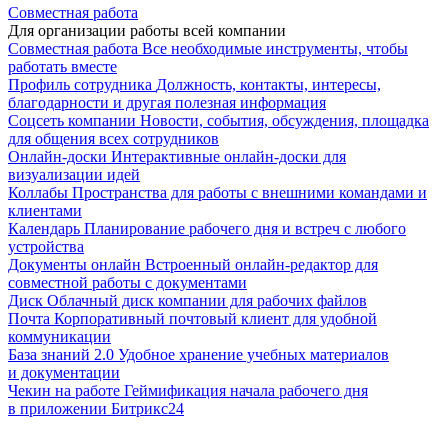
Совместная работа
Для организации работы всей компании
Совместная работа
Все необходимые инструменты, чтобы
работать вместе
Профиль сотрудника
Должность, контакты, интересы,
благодарности и другая полезная информация
Соцсеть компании
Новости, события, обсуждения, площадка
для общения всех сотрудников
Онлайн-доски
Интерактивные онлайн-доски для
визуализации идей
Коллабы
Пространства для работы с внешними командами и
клиентами
Календарь
Планирование рабочего дня и встреч с любого
устройства
Документы онлайн
Встроенный онлайн-редактор для
совместной работы с документами
Диск
Облачный диск компании для рабочих файлов
Почта
Корпоративный почтовый клиент для удобной
коммуникации
База знаний 2.0
Удобное хранение учебных материалов
и документации
Чекин на работе
Геймификация начала рабочего дня
в приложении Битрикс24