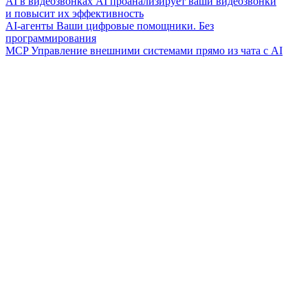
AI в видеозвонках
AI проанализирует ваши видеозвонки
и повысит их эффективность
AI-агенты
Ваши цифровые помощники. Без
программирования
MCP
Управление внешними системами прямо из чата с AI