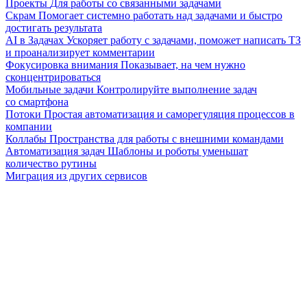
Проекты
Для работы со связанными задачами
Скрам
Помогает системно работать над задачами и быстро
достигать результата
AI в Задачах
Ускоряет работу с задачами, поможет написать ТЗ
и проанализирует комментарии
Фокусировка внимания
Показывает, на чем нужно
сконцентрироваться
Мобильные задачи
Контролируйте выполнение задач
со смартфона
Потоки
Простая автоматизация и саморегуляция процессов в
компании
Коллабы
Пространства для работы с внешними командами
Автоматизация задач
Шаблоны и роботы уменьшат
количество рутины
Миграция из других сервисов