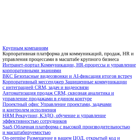
Крупным компаниям
Корпоративная платформа для коммуникаций, продаж, HR и
управления процессами в масштабе крупного бизнеса
Интранет-портал
Коммуникации, HR-процессы и управление
корпоративными знаниями
ВКС
Безопасные видеозвонки и AI-фиксация итогов встреч
Корпоративный мессенджер
Защищенные коммуникации
с интеграцией CRM, задач и видеосвязи
Автоматизация продаж
CRM, сквозная аналитика и
управление продажами в едином контуре
Проектный офис
Управление проектами, задачами
и контролем исполнения
HRM
Рекрутинг, КЭДО, обучение и управление
эффективностью сотрудников
SaaS
Облачная платформа с высокой производительностью
и масштабируемостью
On-premise
Размещение в вашем ЦОД, открытый код и