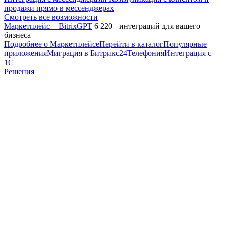
продажи прямо в мессенджерах
Смотреть все возможности
Маркетплейс + BitrixGPT
6 220+ интеграций для вашего
бизнеса
Подробнее о Маркетплейсе
Перейти в каталог
Популярные
приложения
Миграция в Битрикс24
Телефония
Интеграция с
1С
Решения