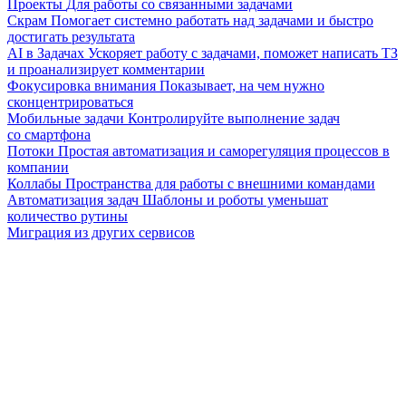
Проекты
Для работы со связанными задачами
Скрам
Помогает системно работать над задачами и быстро
достигать результата
AI в Задачах
Ускоряет работу с задачами, поможет написать ТЗ
и проанализирует комментарии
Фокусировка внимания
Показывает, на чем нужно
сконцентрироваться
Мобильные задачи
Контролируйте выполнение задач
со смартфона
Потоки
Простая автоматизация и саморегуляция процессов в
компании
Коллабы
Пространства для работы с внешними командами
Автоматизация задач
Шаблоны и роботы уменьшат
количество рутины
Миграция из других сервисов