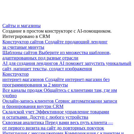
Сайты и магазины
Создание в простом конструкторе с AI-помощником.
Интегрировано в CRM
Конструктор сайтов
Создайте продающий лендинг
за считаные минуты
Шаблоны сайтов
Выберите из множества шаблонов,
адаптированных под разные отрасли
AI для создания лендингов
AI поможет запустить уникальный
сайт, напишет тексты, создаст изображения
Конструктор
интернет-магазинов
Создайте интернет-магазин без
программирования за 2 минуты
Все каналы продаж
Общайтесь с клиентами там, где им
удобно
Онлайн-запись клиентов
Сервис автоматизации записи
и бронирования внутри CRM
Складской учет
Эффективное управление товарами
и остатками. Доступ с любого устройства
Сквозная аналитика
Перед вами весь путь клиента —
от первого визита на сайт до повторных покупок
Интеграция с мессенджерами
Коммуникация с клиентом и