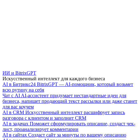
ИИ и BitrixGPT
Искусственный интеллект для каждого бизнеса
AI в Битрикс24
BitrixGPT — AI-помощник, который возьмет
всю рутину на себя
Чат с AI
AI-ассистент придумает нестандартные идеи для
бизнеса, напишет продающий текст рассылки или даже станет
для вас коучем
AI в CRM
Искусственный интеллект расшифрует запись
разговора с клиентом и заполнит CRM
AI в задачах
Поможет сформулировать описание, создаст чек-
лист, проанализирует комментарии
AI в сайтах
Создаст сайт за минуты по вашему описанию