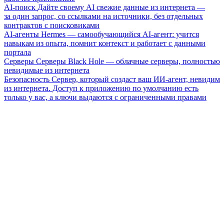
AI-поиск
Дайте своему AI свежие данные из интернета —
за один запрос, со ссылками на источники, без отдельных
контрактов с поисковиками
AI-агенты
Hermes — самообучающийся AI-агент: учится
навыкам из опыта, помнит контекст и работает с данными
портала
Серверы
Серверы Black Hole — облачные серверы, полностью
невидимые из интернета
Безопасность
Сервер, который создаст ваш ИИ-агент, невидим
из интернета. Доступ к приложению по умолчанию есть
только у вас, а ключи выдаются с ограниченными правами