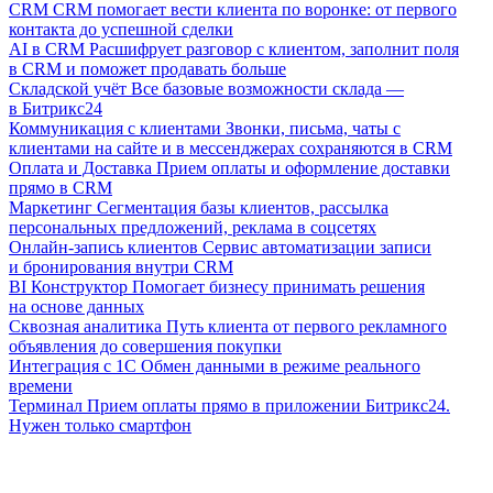
CRM
CRM помогает вести клиента по воронке: от первого
контакта до успешной сделки
AI в CRM
Расшифрует разговор с клиентом, заполнит поля
в CRM и поможет продавать больше
Складской учёт
Все базовые возможности склада —
в Битрикс24
Коммуникация с клиентами
Звонки, письма, чаты с
клиентами на сайте и в мессенджерах сохраняются в CRM
Оплата и Доставка
Прием оплаты и оформление доставки
прямо в CRM
Маркетинг
Сегментация базы клиентов, рассылка
персональных предложений, реклама в соцсетях
Онлайн-запись клиентов
Сервис автоматизации записи
и бронирования внутри CRM
BI Конструктор
Помогает бизнесу принимать решения
на основе данных
Сквозная аналитика
Путь клиента от первого рекламного
объявления до совершения покупки
Интеграция с 1С
Обмен данными в режиме реального
времени
Терминал
Прием оплаты прямо в приложении Битрикс24.
Нужен только смартфон