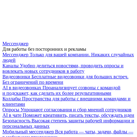
Мессенджер
Для работы без посторонних и рекламы
Мессенджер
Только для вашей компании. Никаких случайных
людей
Каналы
Удобно делиться новостями, проводить опросы и
вовлекать новых сотрудников в работу
Видеозвонки
Бесплатные видеозвонки для больших встреч.
Без ограничений по времени
AI в видеозвонках
Проанализирует созвоны с командой
и подскажет, как сделать их более результативными
Коллабы
Пространства для работы с внешними командами и
клиентами
Опросы
Упрощают согласования и сбор мнений сотрудников
AI в чате
Поможет креативить, писать тексты, обсуждать идеи
Безопасность
Высокая степень защиты рабочей информации и
персональных данных
Мобильный мессенджер
Вся работа — чаты, задачи, файлы —