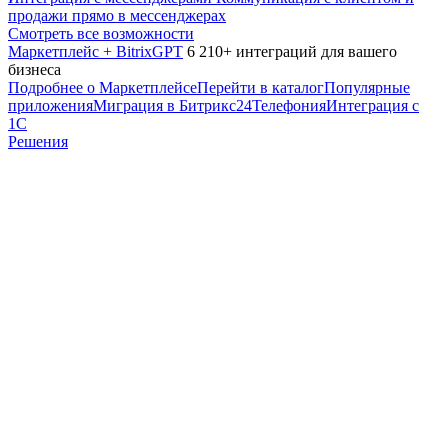
продажи прямо в мессенджерах
Смотреть все возможности
Маркетплейс + BitrixGPT
6 210+ интеграций для вашего
бизнеса
Подробнее о Маркетплейсе
Перейти в каталог
Популярные
приложения
Миграция в Битрикс24
Телефония
Интеграция с
1С
Решения