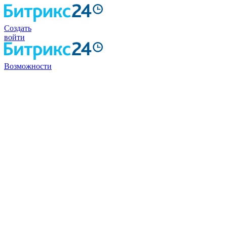
Создать
войти
Возможности