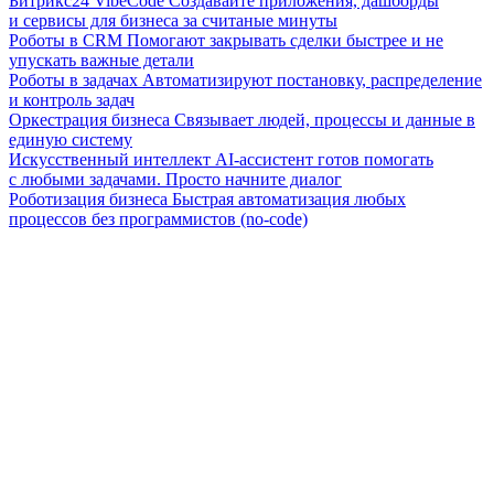
Битрикс24 VibeCode
Создавайте приложения, дашборды
и сервисы для бизнеса за считаные минуты
Роботы в CRM
Помогают закрывать сделки быстрее и не
упускать важные детали
Роботы в задачах
Автоматизируют постановку, распределение
и контроль задач
Оркестрация бизнеса
Связывает людей, процессы и данные в
единую систему
Искусственный интеллект
AI-ассистент готов помогать
с любыми задачами. Просто начните диалог
Роботизация бизнеса
Быстрая автоматизация любых
процессов без программистов (no-code)