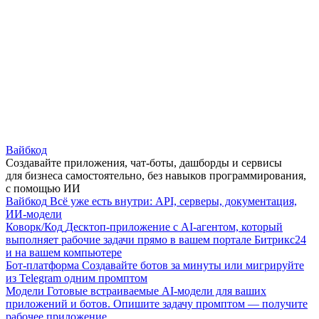
Вайбкод
Создавайте приложения, чат-боты, дашборды и сервисы
для бизнеса самостоятельно, без навыков программирования,
с помощью ИИ
Вайбкод
Всё уже есть внутри: API, серверы, документация,
ИИ-модели
Коворк/Код
Десктоп-приложение с AI-агентом, который
выполняет рабочие задачи прямо в вашем портале Битрикс24
и на вашем компьютере
Бот-платформа
Создавайте ботов за минуты или мигрируйте
из Telegram одним промптом
Модели
Готовые встраиваемые AI-модели для ваших
приложений и ботов. Опишите задачу промптом — получите
рабочее приложение