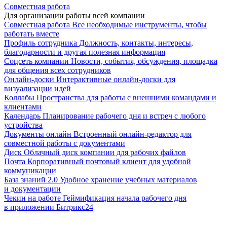
Совместная работа
Для организации работы всей компании
Совместная работа
Все необходимые инструменты, чтобы
работать вместе
Профиль сотрудника
Должность, контакты, интересы,
благодарности и другая полезная информация
Соцсеть компании
Новости, события, обсуждения, площадка
для общения всех сотрудников
Онлайн-доски
Интерактивные онлайн-доски для
визуализации идей
Коллабы
Пространства для работы с внешними командами и
клиентами
Календарь
Планирование рабочего дня и встреч с любого
устройства
Документы онлайн
Встроенный онлайн-редактор для
совместной работы с документами
Диск
Облачный диск компании для рабочих файлов
Почта
Корпоративный почтовый клиент для удобной
коммуникации
База знаний 2.0
Удобное хранение учебных материалов
и документации
Чекин на работе
Геймификация начала рабочего дня
в приложении Битрикс24