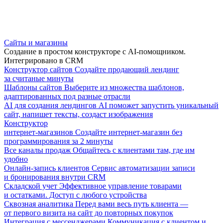
Сайты и магазины
Создание в простом конструкторе с AI-помощником.
Интегрировано в CRM
Конструктор сайтов
Создайте продающий лендинг
за считаные минуты
Шаблоны сайтов
Выберите из множества шаблонов,
адаптированных под разные отрасли
AI для создания лендингов
AI поможет запустить уникальный
сайт, напишет тексты, создаст изображения
Конструктор
интернет-магазинов
Создайте интернет-магазин без
программирования за 2 минуты
Все каналы продаж
Общайтесь с клиентами там, где им
удобно
Онлайн-запись клиентов
Сервис автоматизации записи
и бронирования внутри CRM
Складской учет
Эффективное управление товарами
и остатками. Доступ с любого устройства
Сквозная аналитика
Перед вами весь путь клиента —
от первого визита на сайт до повторных покупок
Интеграция с мессенджерами
Коммуникация с клиентом и