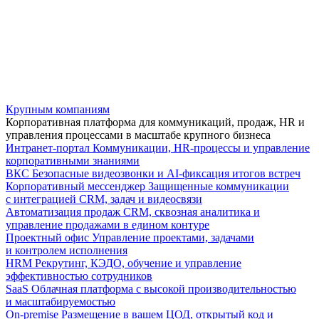
Крупным компаниям
Корпоративная платформа для коммуникаций, продаж, HR и
управления процессами в масштабе крупного бизнеса
Интранет-портал
Коммуникации, HR-процессы и управление
корпоративными знаниями
ВКС
Безопасные видеозвонки и AI-фиксация итогов встреч
Корпоративный мессенджер
Защищенные коммуникации
с интеграцией CRM, задач и видеосвязи
Автоматизация продаж
CRM, сквозная аналитика и
управление продажами в едином контуре
Проектный офис
Управление проектами, задачами
и контролем исполнения
HRM
Рекрутинг, КЭДО, обучение и управление
эффективностью сотрудников
SaaS
Облачная платформа с высокой производительностью
и масштабируемостью
On-premise
Размещение в вашем ЦОД, открытый код и