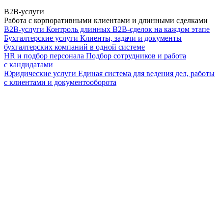
B2B-услуги
Работа с корпоративными клиентами и длинными сделками
B2B-услуги
Контроль длинных B2B-сделок на каждом этапе
Бухгалтерские услуги
Клиенты, задачи и документы
бухгалтерских компаний в одной системе
HR и подбор персонала
Подбор сотрудников и работа
с кандидатами
Юридические услуги
Единая система для ведения дел, работы
с клиентами и документооборота