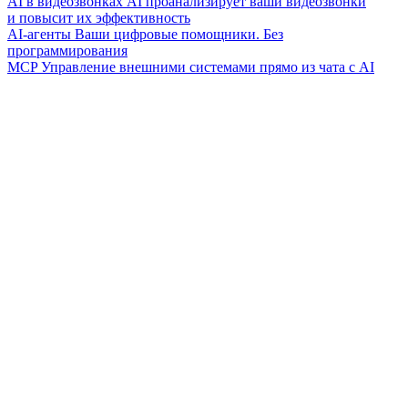
AI в видеозвонках
AI проанализирует ваши видеозвонки
и повысит их эффективность
AI-агенты
Ваши цифровые помощники. Без
программирования
MCP
Управление внешними системами прямо из чата с AI