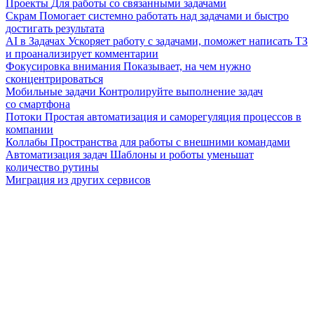
Проекты
Для работы со связанными задачами
Скрам
Помогает системно работать над задачами и быстро
достигать результата
AI в Задачах
Ускоряет работу с задачами, поможет написать ТЗ
и проанализирует комментарии
Фокусировка внимания
Показывает, на чем нужно
сконцентрироваться
Мобильные задачи
Контролируйте выполнение задач
со смартфона
Потоки
Простая автоматизация и саморегуляция процессов в
компании
Коллабы
Пространства для работы с внешними командами
Автоматизация задач
Шаблоны и роботы уменьшат
количество рутины
Миграция из других сервисов