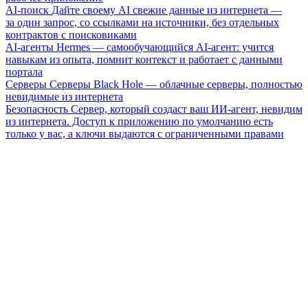
AI-поиск
Дайте своему AI свежие данные из интернета —
за один запрос, со ссылками на источники, без отдельных
контрактов с поисковиками
AI-агенты
Hermes — самообучающийся AI-агент: учится
навыкам из опыта, помнит контекст и работает с данными
портала
Серверы
Серверы Black Hole — облачные серверы, полностью
невидимые из интернета
Безопасность
Сервер, который создаст ваш ИИ-агент, невидим
из интернета. Доступ к приложению по умолчанию есть
только у вас, а ключи выдаются с ограниченными правами