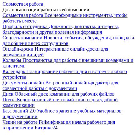
Совместная работа
Для организации работы всей компании
Совместная работа
Все необходимые инструменты, чтобы
работать вместе
Профиль сотрудника
Должность, контакты, интересы,
благодарности и другая полезная информация
Соцсеть компании
Новости, события, обсуждения, площадка
для общения всех сотрудников
Онлайн-доски
Интерактивные онлайн-доски для
визуализации идей
Коллабы
Пространства для работы с внешними командами и
клиентами
Календарь
Планирование рабочего дня и встреч с любого
устройства
Документы онлайн
Встроенный онлайн-редактор для
совместной работы с документами
Диск
Облачный диск компании для рабочих файлов
Почта
Корпоративный почтовый клиент для удобной
коммуникации
База знаний 2.0
Удобное хранение учебных материалов
и документации
Чекин на работе
Геймификация начала рабочего дня
в приложении Битрикс24