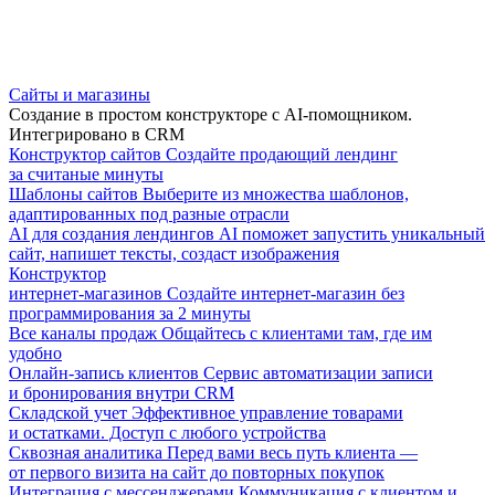
Сайты и магазины
Создание в простом конструкторе с AI-помощником.
Интегрировано в CRM
Конструктор сайтов
Создайте продающий лендинг
за считаные минуты
Шаблоны сайтов
Выберите из множества шаблонов,
адаптированных под разные отрасли
AI для создания лендингов
AI поможет запустить уникальный
сайт, напишет тексты, создаст изображения
Конструктор
интернет-магазинов
Создайте интернет-магазин без
программирования за 2 минуты
Все каналы продаж
Общайтесь с клиентами там, где им
удобно
Онлайн-запись клиентов
Сервис автоматизации записи
и бронирования внутри CRM
Складской учет
Эффективное управление товарами
и остатками. Доступ с любого устройства
Сквозная аналитика
Перед вами весь путь клиента —
от первого визита на сайт до повторных покупок
Интеграция с мессенджерами
Коммуникация с клиентом и