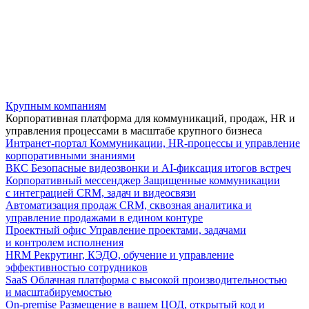
Крупным компаниям
Корпоративная платформа для коммуникаций, продаж, HR и
управления процессами в масштабе крупного бизнеса
Интранет-портал
Коммуникации, HR-процессы и управление
корпоративными знаниями
ВКС
Безопасные видеозвонки и AI-фиксация итогов встреч
Корпоративный мессенджер
Защищенные коммуникации
с интеграцией CRM, задач и видеосвязи
Автоматизация продаж
CRM, сквозная аналитика и
управление продажами в едином контуре
Проектный офис
Управление проектами, задачами
и контролем исполнения
HRM
Рекрутинг, КЭДО, обучение и управление
эффективностью сотрудников
SaaS
Облачная платформа с высокой производительностью
и масштабируемостью
On-premise
Размещение в вашем ЦОД, открытый код и