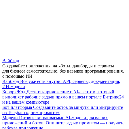
Вайбкод
Создавайте приложения, чат-боты, дашборды и сервисы
для бизнеса самостоятельно, без навыков программирования,
с помощью ИИ
Вайбкод
Всё уже есть внутри: API, серверы, документация,
ИИ-модели
Коворк/Код
Десктоп-приложение с AI-агентом, который
выполняет рабочие задачи прямо в вашем портале Битрикс24
и на вашем компьютере
Бот-платформа
Создавайте ботов за минуты или мигрируйте
из Telegram одним промптом
Модели
Готовые встраиваемые AI-модели для ваших
приложений и ботов. Опишите задачу промптом — получите
рабочее приложение