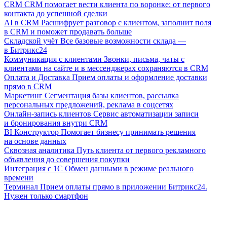
CRM
CRM помогает вести клиента по воронке: от первого
контакта до успешной сделки
AI в CRM
Расшифрует разговор с клиентом, заполнит поля
в CRM и поможет продавать больше
Складской учёт
Все базовые возможности склада —
в Битрикс24
Коммуникация с клиентами
Звонки, письма, чаты с
клиентами на сайте и в мессенджерах сохраняются в CRM
Оплата и Доставка
Прием оплаты и оформление доставки
прямо в CRM
Маркетинг
Сегментация базы клиентов, рассылка
персональных предложений, реклама в соцсетях
Онлайн-запись клиентов
Сервис автоматизации записи
и бронирования внутри CRM
BI Конструктор
Помогает бизнесу принимать решения
на основе данных
Сквозная аналитика
Путь клиента от первого рекламного
объявления до совершения покупки
Интеграция с 1С
Обмен данными в режиме реального
времени
Терминал
Прием оплаты прямо в приложении Битрикс24.
Нужен только смартфон