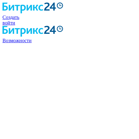
Создать
войти
Возможности