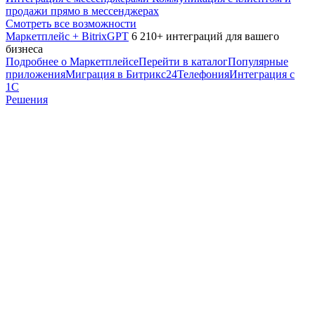
продажи прямо в мессенджерах
Смотреть все возможности
Маркетплейс + BitrixGPT
6 210+ интеграций для вашего
бизнеса
Подробнее о Маркетплейсе
Перейти в каталог
Популярные
приложения
Миграция в Битрикс24
Телефония
Интеграция с
1С
Решения