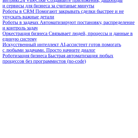
Битрикс24 VibeCode
Создавайте приложения, дашборды
и сервисы для бизнеса за считаные минуты
Роботы в CRM
Помогают закрывать сделки быстрее и не
упускать важные детали
Роботы в задачах
Автоматизируют постановку, распределение
и контроль задач
Оркестрация бизнеса
Связывает людей, процессы и данные в
единую систему
Искусственный интеллект
AI-ассистент готов помогать
с любыми задачами. Просто начните диалог
Роботизация бизнеса
Быстрая автоматизация любых
процессов без программистов (no-code)