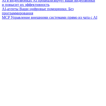
AI в видеозвонках
AI проанализирует ваши видеозвонки
и повысит их эффективность
AI-агенты
Ваши цифровые помощники. Без
программирования
MCP
Управление внешними системами прямо из чата с AI