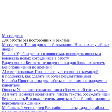
Мессенджер
Для работы без посторонних и рекламы
Мессенджер
Только для вашей компании. Никаких случайных
людей
Каналы
Удобно делиться новостями, проводить опросы и
вовлекать новых сотрудников в работу
Видеозвонки
Бесплатные видеозвонки для больших встреч.
Без ограничений по времени
AI в видеозвонках
Проанализирует созвоны с командой
и подскажет, как сделать их более результативными
Коллабы
Пространства для работы с внешними командами и
клиентами
Опросы
Упрощают согласования и сбор мнений сотрудников
AI в чате
Поможет креативить, писать тексты, обсуждать идеи
Безопасность
Высокая степень защиты рабочей информации и
персональных данных
Мобильный мессенджер
Вся работа — чаты, задачи, файлы —