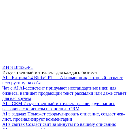
ИИ и BitrixGPT
Искусственный интеллект для каждого бизнеса
AI в Битрикс24
BitrixGPT — AI-помощник, который возьмет
всю рутину на себя
Чат с AI
AI-ассистент придумает нестандартные идеи для
бизнеса, напишет продающий текст рассылки или даже станет
для вас коучем
AI в CRM
Искусственный интеллект расшифрует запись
разговора с клиентом и заполнит CRM
AI в задачах
Поможет сформулировать описание, создаст чек-
лист, проанализирует комментарии
AI в сайтах
Создаст сайт за минуты по вашему описанию