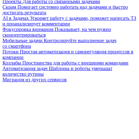
Проекты
Для работы со связанными задачами
Скрам
Помогает системно работать над задачами и быстро
достигать результата
AI в Задачах
Ускоряет работу с задачами, поможет написать ТЗ
и проанализирует комментарии
Фокусировка внимания
Показывает, на чем нужно
сконцентрироваться
Мобильные задачи
Контролируйте выполнение задач
со смартфона
Потоки
Простая автоматизация и саморегуляция процессов в
компании
Коллабы
Пространства для работы с внешними командами
Автоматизация задач
Шаблоны и роботы уменьшат
количество рутины
Миграция из других сервисов