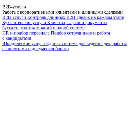
B2B-услуги
Работа с корпоративными клиентами и длинными сделками
B2B-услуги
Контроль длинных B2B-сделок на каждом этапе
Бухгалтерские услуги
Клиенты, задачи и документы
бухгалтерских компаний в одной системе
HR и подбор персонала
Подбор сотрудников и работа
с кандидатами
Юридические услуги
Единая система для ведения дел, работы
с клиентами и документооборота