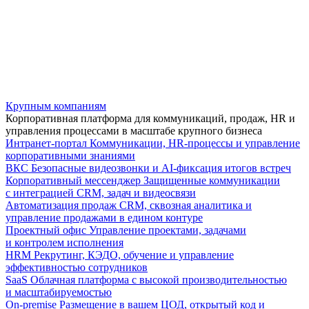
Крупным компаниям
Корпоративная платформа для коммуникаций, продаж, HR и
управления процессами в масштабе крупного бизнеса
Интранет-портал
Коммуникации, HR-процессы и управление
корпоративными знаниями
ВКС
Безопасные видеозвонки и AI-фиксация итогов встреч
Корпоративный мессенджер
Защищенные коммуникации
с интеграцией CRM, задач и видеосвязи
Автоматизация продаж
CRM, сквозная аналитика и
управление продажами в едином контуре
Проектный офис
Управление проектами, задачами
и контролем исполнения
HRM
Рекрутинг, КЭДО, обучение и управление
эффективностью сотрудников
SaaS
Облачная платформа с высокой производительностью
и масштабируемостью
On-premise
Размещение в вашем ЦОД, открытый код и