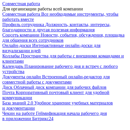
Совместная работа
Для организации работы всей компании
Совместная работа
Все необходимые инструменты, чтобы
работать вместе
Профиль сотрудника
Должность, контакты, интересы,
благодарности и другая полезная информация
Соцсеть компании
Новости, события, обсуждения, площадка
для общения всех сотрудников
Онлайн-доски
Интерактивные онлайн-доски для
визуализации идей
Коллабы
Пространства для работы с внешними командами и
клиентами
Календарь
Планирование рабочего дня и встреч с любого
устройства
Документы онлайн
Встроенный онлайн-редактор для
совместной работы с документами
Диск
Облачный диск компании для рабочих файлов
Почта
Корпоративный почтовый клиент для удобной
коммуникации
База знаний 2.0
Удобное хранение учебных материалов
и документации
Чекин на работе
Геймификация начала рабочего дня
в приложении Битрикс24