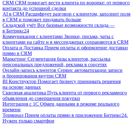
CRM
CRM помогает вести клиента по воронке: от первого
контакта до успешной сделки
AI в CRM
Расшифрует разговор с клиентом, заполнит поля
в CRM и поможет продавать больше
Складской учёт
Все базовые возможности склада —
в Битрикс24
Коммуникация с клиентами
Звонки, письма, чаты с
клиентами на сайте и в мессенджерах сохраняются в CRM
Оплата и Доставка
Прием оплаты и оформление доставки
прямо в CRM
Маркетинг
Сегментация базы клиентов, рассылка
персональных предложений, реклама в соцсетях
Онлайн-запись клиентов
Сервис автоматизации записи
и бронирования внутри CRM
BI Конструктор
Помогает бизнесу принимать решения
на основе данных
Сквозная аналитика
Путь клиента от первого рекламного
объявления до совершения покупки
Интеграция с 1С
Обмен данными в режиме реального
времени
Терминал
Прием оплаты прямо в приложении Битрикс24.
Нужен только смартфон