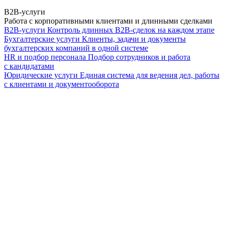
B2B-услуги
Работа с корпоративными клиентами и длинными сделками
B2B-услуги
Контроль длинных B2B-сделок на каждом этапе
Бухгалтерские услуги
Клиенты, задачи и документы
бухгалтерских компаний в одной системе
HR и подбор персонала
Подбор сотрудников и работа
с кандидатами
Юридические услуги
Единая система для ведения дел, работы
с клиентами и документооборота