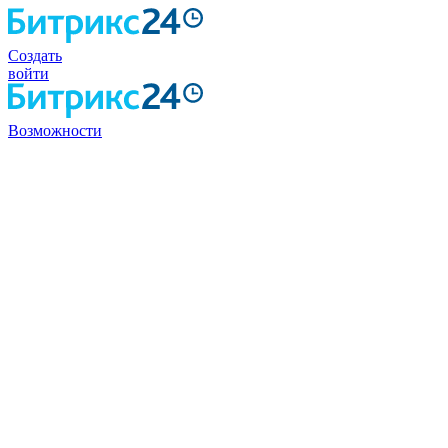
Создать
войти
Возможности