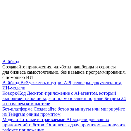
Вайбкод
Создавайте приложения, чат-боты, дашборды и сервисы
для бизнеса самостоятельно, без навыков программирования,
с помощью ИИ
Вайбкод
Всё уже есть внутри: API, серверы, документация,
ИИ-модели
Коворк/Код
Десктоп-приложение с AI-агентом, который
выполняет рабочие задачи прямо в вашем портале Битрикс24
и на вашем компьютере
Бот-платформа
Создавайте ботов за минуты или мигрируйте
из Telegram одним промптом
Модели
Готовые встраиваемые AI-модели для ваших
приложений и ботов. Опишите задачу промптом — получите
рабочее приложение