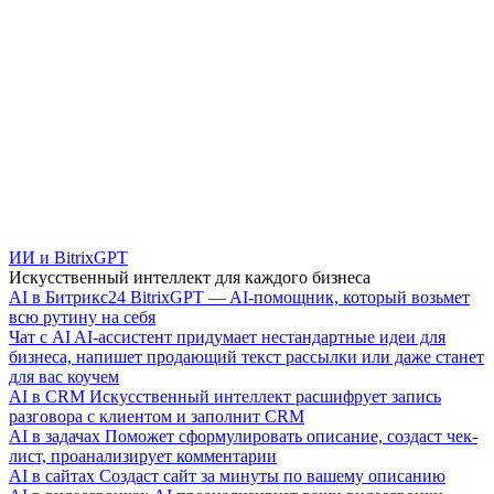
ИИ и BitrixGPT
Искусственный интеллект для каждого бизнеса
AI в Битрикс24
BitrixGPT — AI-помощник, который возьмет
всю рутину на себя
Чат с AI
AI-ассистент придумает нестандартные идеи для
бизнеса, напишет продающий текст рассылки или даже станет
для вас коучем
AI в CRM
Искусственный интеллект расшифрует запись
разговора с клиентом и заполнит CRM
AI в задачах
Поможет сформулировать описание, создаст чек-
лист, проанализирует комментарии
AI в сайтах
Создаст сайт за минуты по вашему описанию