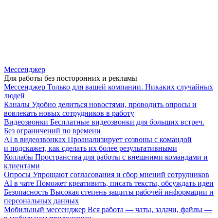
Мессенджер
Для работы без посторонних и рекламы
Мессенджер
Только для вашей компании. Никаких случайных
людей
Каналы
Удобно делиться новостями, проводить опросы и
вовлекать новых сотрудников в работу
Видеозвонки
Бесплатные видеозвонки для больших встреч.
Без ограничений по времени
AI в видеозвонках
Проанализирует созвоны с командой
и подскажет, как сделать их более результативными
Коллабы
Пространства для работы с внешними командами и
клиентами
Опросы
Упрощают согласования и сбор мнений сотрудников
AI в чате
Поможет креативить, писать тексты, обсуждать идеи
Безопасность
Высокая степень защиты рабочей информации и
персональных данных
Мобильный мессенджер
Вся работа — чаты, задачи, файлы —