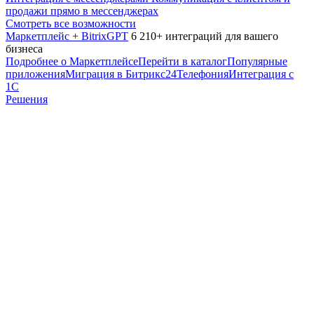
продажи прямо в мессенджерах
Смотреть все возможности
Маркетплейс + BitrixGPT
6 210+ интеграций для вашего
бизнеса
Подробнее о Маркетплейсе
Перейти в каталог
Популярные
приложения
Миграция в Битрикс24
Телефония
Интеграция с
1С
Решения