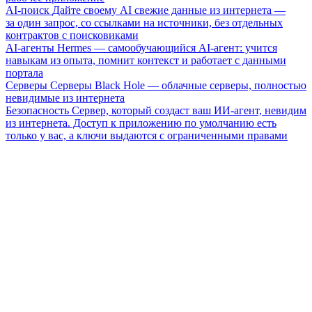
AI-поиск
Дайте своему AI свежие данные из интернета —
за один запрос, со ссылками на источники, без отдельных
контрактов с поисковиками
AI-агенты
Hermes — самообучающийся AI-агент: учится
навыкам из опыта, помнит контекст и работает с данными
портала
Серверы
Серверы Black Hole — облачные серверы, полностью
невидимые из интернета
Безопасность
Сервер, который создаст ваш ИИ-агент, невидим
из интернета. Доступ к приложению по умолчанию есть
только у вас, а ключи выдаются с ограниченными правами