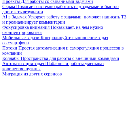
Проекты
Для работы со связанными задачами
Скрам
Помогает системно работать над задачами и быстро
достигать результата
AI в Задачах
Ускоряет работу с задачами, поможет написать ТЗ
и проанализирует комментарии
Фокусировка внимания
Показывает, на чем нужно
сконцентрироваться
Мобильные задачи
Контролируйте выполнение задач
со смартфона
Потоки
Простая автоматизация и саморегуляция процессов в
компании
Коллабы
Пространства для работы с внешними командами
Автоматизация задач
Шаблоны и роботы уменьшат
количество рутины
Миграция из других сервисов