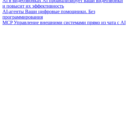
AI в видеозвонках
AI проанализирует ваши видеозвонки
и повысит их эффективность
AI-агенты
Ваши цифровые помощники. Без
программирования
MCP
Управление внешними системами прямо из чата с AI