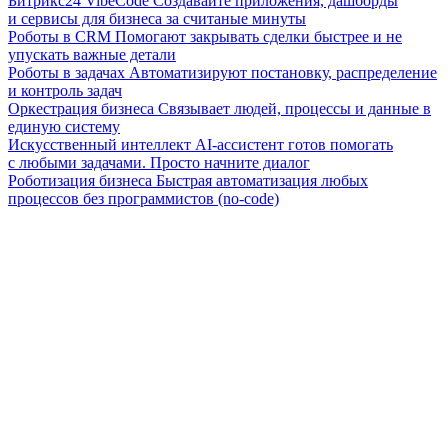
Битрикс24 VibeCode
Создавайте приложения, дашборды
и сервисы для бизнеса за считаные минуты
Роботы в CRM
Помогают закрывать сделки быстрее и не
упускать важные детали
Роботы в задачах
Автоматизируют постановку, распределение
и контроль задач
Оркестрация бизнеса
Связывает людей, процессы и данные в
единую систему
Искусственный интеллект
AI-ассистент готов помогать
с любыми задачами. Просто начните диалог
Роботизация бизнеса
Быстрая автоматизация любых
процессов без программистов (no-code)