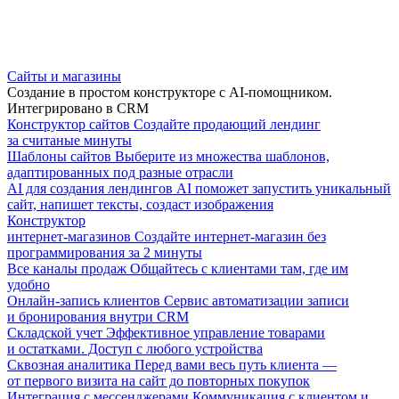
Сайты и магазины
Создание в простом конструкторе с AI-помощником.
Интегрировано в CRM
Конструктор сайтов
Создайте продающий лендинг
за считаные минуты
Шаблоны сайтов
Выберите из множества шаблонов,
адаптированных под разные отрасли
AI для создания лендингов
AI поможет запустить уникальный
сайт, напишет тексты, создаст изображения
Конструктор
интернет-магазинов
Создайте интернет-магазин без
программирования за 2 минуты
Все каналы продаж
Общайтесь с клиентами там, где им
удобно
Онлайн-запись клиентов
Сервис автоматизации записи
и бронирования внутри CRM
Складской учет
Эффективное управление товарами
и остатками. Доступ с любого устройства
Сквозная аналитика
Перед вами весь путь клиента —
от первого визита на сайт до повторных покупок
Интеграция с мессенджерами
Коммуникация с клиентом и