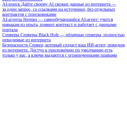
AI-поиск
Дайте своему AI свежие данные из интернета —
за один запрос, со ссылками на источники, без отдельных
контрактов с поисковиками
AI-агенты
Hermes — самообучающийся AI-агент: учится
навыкам из опыта, помнит контекст и работает с данными
портала
Серверы
Серверы Black Hole — облачные серверы, полностью
невидимые из интернета
Безопасность
Сервер, который создаст ваш ИИ-агент, невидим
из интернета. Доступ к приложению по умолчанию есть
только у вас, а ключи выдаются с ограниченными правами