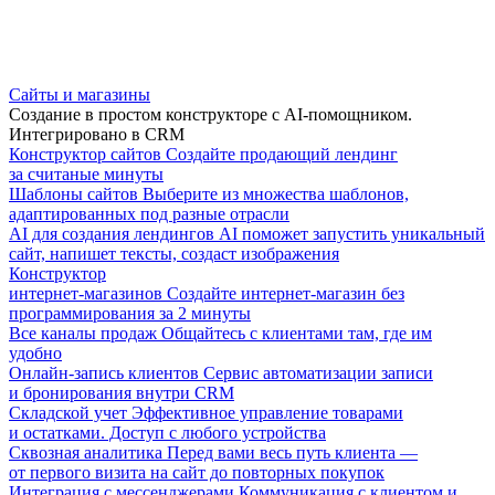
Сайты и магазины
Создание в простом конструкторе с AI-помощником.
Интегрировано в CRM
Конструктор сайтов
Создайте продающий лендинг
за считаные минуты
Шаблоны сайтов
Выберите из множества шаблонов,
адаптированных под разные отрасли
AI для создания лендингов
AI поможет запустить уникальный
сайт, напишет тексты, создаст изображения
Конструктор
интернет-магазинов
Создайте интернет-магазин без
программирования за 2 минуты
Все каналы продаж
Общайтесь с клиентами там, где им
удобно
Онлайн-запись клиентов
Сервис автоматизации записи
и бронирования внутри CRM
Складской учет
Эффективное управление товарами
и остатками. Доступ с любого устройства
Сквозная аналитика
Перед вами весь путь клиента —
от первого визита на сайт до повторных покупок
Интеграция с мессенджерами
Коммуникация с клиентом и