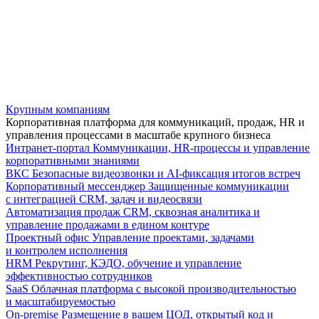
Крупным компаниям
Корпоративная платформа для коммуникаций, продаж, HR и
управления процессами в масштабе крупного бизнеса
Интранет-портал
Коммуникации, HR-процессы и управление
корпоративными знаниями
ВКС
Безопасные видеозвонки и AI-фиксация итогов встреч
Корпоративный мессенджер
Защищенные коммуникации
с интеграцией CRM, задач и видеосвязи
Автоматизация продаж
CRM, сквозная аналитика и
управление продажами в едином контуре
Проектный офис
Управление проектами, задачами
и контролем исполнения
HRM
Рекрутинг, КЭДО, обучение и управление
эффективностью сотрудников
SaaS
Облачная платформа с высокой производительностью
и масштабируемостью
On-premise
Размещение в вашем ЦОД, открытый код и