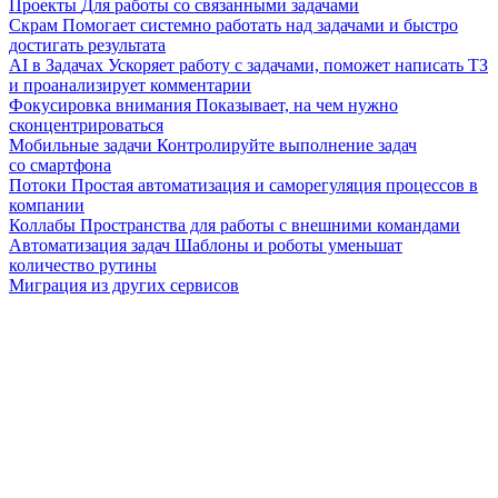
Проекты
Для работы со связанными задачами
Скрам
Помогает системно работать над задачами и быстро
достигать результата
AI в Задачах
Ускоряет работу с задачами, поможет написать ТЗ
и проанализирует комментарии
Фокусировка внимания
Показывает, на чем нужно
сконцентрироваться
Мобильные задачи
Контролируйте выполнение задач
со смартфона
Потоки
Простая автоматизация и саморегуляция процессов в
компании
Коллабы
Пространства для работы с внешними командами
Автоматизация задач
Шаблоны и роботы уменьшат
количество рутины
Миграция из других сервисов