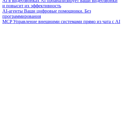
AI в видеозвонках
AI проанализирует ваши видеозвонки
и повысит их эффективность
AI-агенты
Ваши цифровые помощники. Без
программирования
MCP
Управление внешними системами прямо из чата с AI