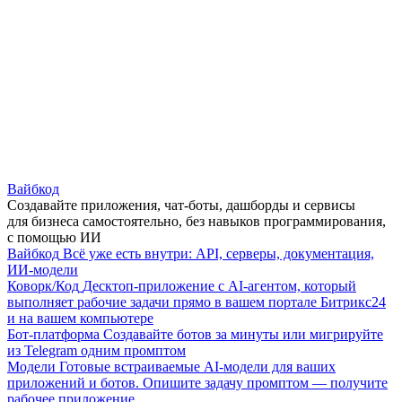
Вайбкод
Создавайте приложения, чат-боты, дашборды и сервисы
для бизнеса самостоятельно, без навыков программирования,
с помощью ИИ
Вайбкод
Всё уже есть внутри: API, серверы, документация,
ИИ-модели
Коворк/Код
Десктоп-приложение с AI-агентом, который
выполняет рабочие задачи прямо в вашем портале Битрикс24
и на вашем компьютере
Бот-платформа
Создавайте ботов за минуты или мигрируйте
из Telegram одним промптом
Модели
Готовые встраиваемые AI-модели для ваших
приложений и ботов. Опишите задачу промптом — получите
рабочее приложение