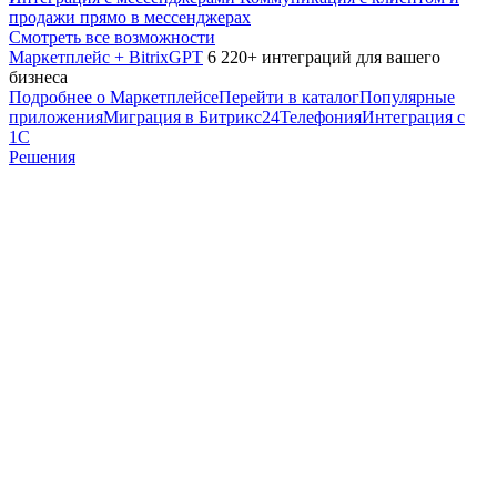
продажи прямо в мессенджерах
Смотреть все возможности
Маркетплейс + BitrixGPT
6 220+ интеграций для вашего
бизнеса
Подробнее о Маркетплейсе
Перейти в каталог
Популярные
приложения
Миграция в Битрикс24
Телефония
Интеграция с
1С
Решения