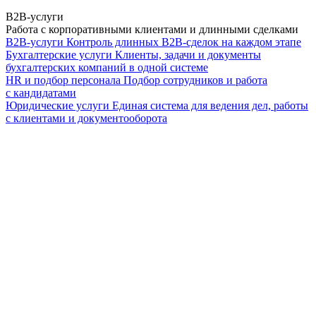
B2B-услуги
Работа с корпоративными клиентами и длинными сделками
B2B-услуги
Контроль длинных B2B-сделок на каждом этапе
Бухгалтерские услуги
Клиенты, задачи и документы
бухгалтерских компаний в одной системе
HR и подбор персонала
Подбор сотрудников и работа
с кандидатами
Юридические услуги
Единая система для ведения дел, работы
с клиентами и документооборота