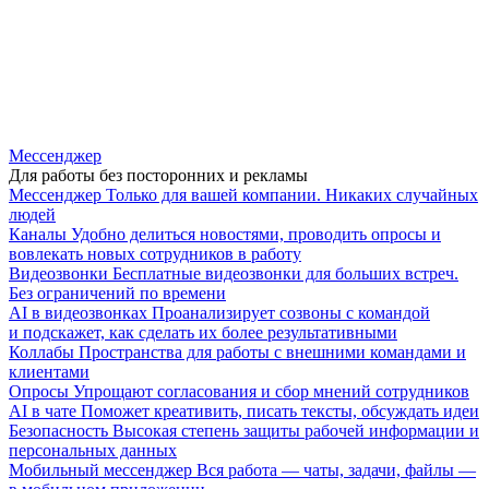
Мессенджер
Для работы без посторонних и рекламы
Мессенджер
Только для вашей компании. Никаких случайных
людей
Каналы
Удобно делиться новостями, проводить опросы и
вовлекать новых сотрудников в работу
Видеозвонки
Бесплатные видеозвонки для больших встреч.
Без ограничений по времени
AI в видеозвонках
Проанализирует созвоны с командой
и подскажет, как сделать их более результативными
Коллабы
Пространства для работы с внешними командами и
клиентами
Опросы
Упрощают согласования и сбор мнений сотрудников
AI в чате
Поможет креативить, писать тексты, обсуждать идеи
Безопасность
Высокая степень защиты рабочей информации и
персональных данных
Мобильный мессенджер
Вся работа — чаты, задачи, файлы —