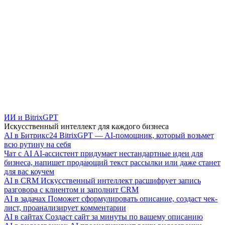
ИИ и BitrixGPT
Искусственный интеллект для каждого бизнеса
AI в Битрикс24
BitrixGPT — AI-помощник, который возьмет
всю рутину на себя
Чат с AI
AI-ассистент придумает нестандартные идеи для
бизнеса, напишет продающий текст рассылки или даже станет
для вас коучем
AI в CRM
Искусственный интеллект расшифрует запись
разговора с клиентом и заполнит CRM
AI в задачах
Поможет сформулировать описание, создаст чек-
лист, проанализирует комментарии
AI в сайтах
Создаст сайт за минуты по вашему описанию