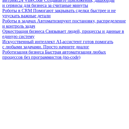
Битрикс24 VibeCode
Создавайте приложения, дашборды
и сервисы для бизнеса за считаные минуты
Роботы в CRM
Помогают закрывать сделки быстрее и не
упускать важные детали
Роботы в задачах
Автоматизируют постановку, распределение
и контроль задач
Оркестрация бизнеса
Связывает людей, процессы и данные в
единую систему
Искусственный интеллект
AI-ассистент готов помогать
с любыми задачами. Просто начните диалог
Роботизация бизнеса
Быстрая автоматизация любых
процессов без программистов (no-code)