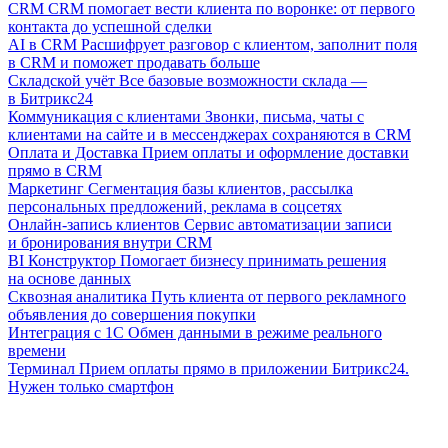
CRM
CRM помогает вести клиента по воронке: от первого
контакта до успешной сделки
AI в CRM
Расшифрует разговор с клиентом, заполнит поля
в CRM и поможет продавать больше
Складской учёт
Все базовые возможности склада —
в Битрикс24
Коммуникация с клиентами
Звонки, письма, чаты с
клиентами на сайте и в мессенджерах сохраняются в CRM
Оплата и Доставка
Прием оплаты и оформление доставки
прямо в CRM
Маркетинг
Сегментация базы клиентов, рассылка
персональных предложений, реклама в соцсетях
Онлайн-запись клиентов
Сервис автоматизации записи
и бронирования внутри CRM
BI Конструктор
Помогает бизнесу принимать решения
на основе данных
Сквозная аналитика
Путь клиента от первого рекламного
объявления до совершения покупки
Интеграция с 1С
Обмен данными в режиме реального
времени
Терминал
Прием оплаты прямо в приложении Битрикс24.
Нужен только смартфон