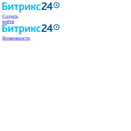
Создать
войти
Возможности