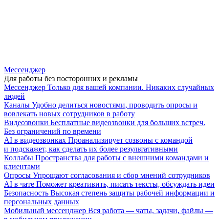
Мессенджер
Для работы без посторонних и рекламы
Мессенджер
Только для вашей компании. Никаких случайных
людей
Каналы
Удобно делиться новостями, проводить опросы и
вовлекать новых сотрудников в работу
Видеозвонки
Бесплатные видеозвонки для больших встреч.
Без ограничений по времени
AI в видеозвонках
Проанализирует созвоны с командой
и подскажет, как сделать их более результативными
Коллабы
Пространства для работы с внешними командами и
клиентами
Опросы
Упрощают согласования и сбор мнений сотрудников
AI в чате
Поможет креативить, писать тексты, обсуждать идеи
Безопасность
Высокая степень защиты рабочей информации и
персональных данных
Мобильный мессенджер
Вся работа — чаты, задачи, файлы —