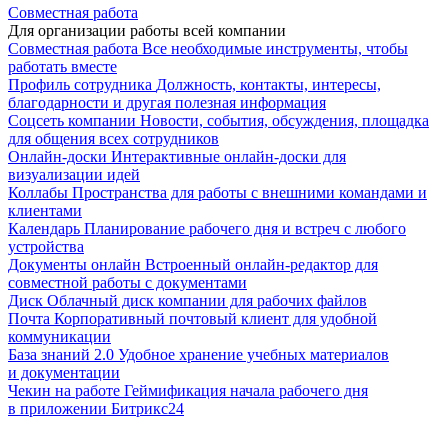
Совместная работа
Для организации работы всей компании
Совместная работа
Все необходимые инструменты, чтобы
работать вместе
Профиль сотрудника
Должность, контакты, интересы,
благодарности и другая полезная информация
Соцсеть компании
Новости, события, обсуждения, площадка
для общения всех сотрудников
Онлайн-доски
Интерактивные онлайн-доски для
визуализации идей
Коллабы
Пространства для работы с внешними командами и
клиентами
Календарь
Планирование рабочего дня и встреч с любого
устройства
Документы онлайн
Встроенный онлайн-редактор для
совместной работы с документами
Диск
Облачный диск компании для рабочих файлов
Почта
Корпоративный почтовый клиент для удобной
коммуникации
База знаний 2.0
Удобное хранение учебных материалов
и документации
Чекин на работе
Геймификация начала рабочего дня
в приложении Битрикс24