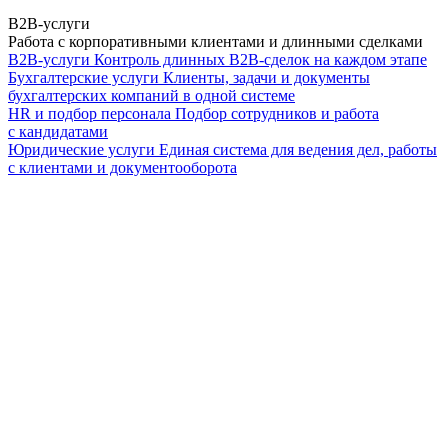
B2B-услуги
Работа с корпоративными клиентами и длинными сделками
B2B-услуги
Контроль длинных B2B-сделок на каждом этапе
Бухгалтерские услуги
Клиенты, задачи и документы
бухгалтерских компаний в одной системе
HR и подбор персонала
Подбор сотрудников и работа
с кандидатами
Юридические услуги
Единая система для ведения дел, работы
с клиентами и документооборота