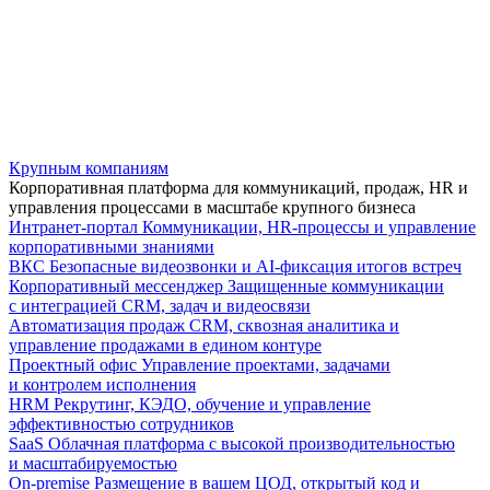
Крупным компаниям
Корпоративная платформа для коммуникаций, продаж, HR и
управления процессами в масштабе крупного бизнеса
Интранет-портал
Коммуникации, HR-процессы и управление
корпоративными знаниями
ВКС
Безопасные видеозвонки и AI-фиксация итогов встреч
Корпоративный мессенджер
Защищенные коммуникации
с интеграцией CRM, задач и видеосвязи
Автоматизация продаж
CRM, сквозная аналитика и
управление продажами в едином контуре
Проектный офис
Управление проектами, задачами
и контролем исполнения
HRM
Рекрутинг, КЭДО, обучение и управление
эффективностью сотрудников
SaaS
Облачная платформа с высокой производительностью
и масштабируемостью
On-premise
Размещение в вашем ЦОД, открытый код и