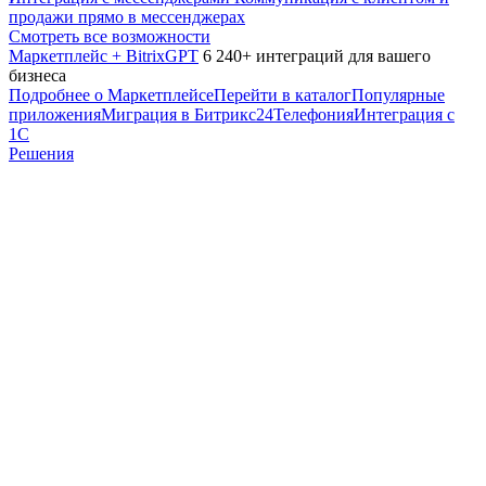
продажи прямо в мессенджерах
Смотреть все возможности
Маркетплейс + BitrixGPT
6 240+ интеграций для вашего
бизнеса
Подробнее о Маркетплейсе
Перейти в каталог
Популярные
приложения
Миграция в Битрикс24
Телефония
Интеграция с
1С
Решения