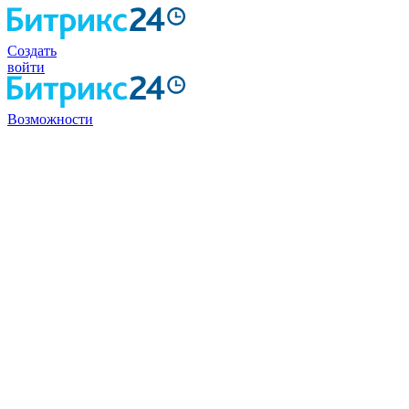
Создать
войти
Возможности