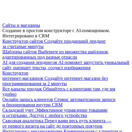
Сайты и магазины
Создание в простом конструкторе с AI-помощником.
Интегрировано в CRM
Конструктор сайтов
Создайте продающий лендинг
за считаные минуты
Шаблоны сайтов
Выберите из множества шаблонов,
адаптированных под разные отрасли
AI для создания лендингов
AI поможет запустить уникальный
сайт, напишет тексты, создаст изображения
Конструктор
интернет-магазинов
Создайте интернет-магазин без
программирования за 2 минуты
Все каналы продаж
Общайтесь с клиентами там, где им
удобно
Онлайн-запись клиентов
Сервис автоматизации записи
и бронирования внутри CRM
Складской учет
Эффективное управление товарами
и остатками. Доступ с любого устройства
Сквозная аналитика
Перед вами весь путь клиента —
от первого визита на сайт до повторных покупок
Интеграция с мессенджерами
Коммуникация с клиентом и