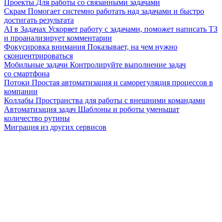
Проекты
Для работы со связанными задачами
Скрам
Помогает системно работать над задачами и быстро
достигать результата
AI в Задачах
Ускоряет работу с задачами, поможет написать ТЗ
и проанализирует комментарии
Фокусировка внимания
Показывает, на чем нужно
сконцентрироваться
Мобильные задачи
Контролируйте выполнение задач
со смартфона
Потоки
Простая автоматизация и саморегуляция процессов в
компании
Коллабы
Пространства для работы с внешними командами
Автоматизация задач
Шаблоны и роботы уменьшат
количество рутины
Миграция из других сервисов