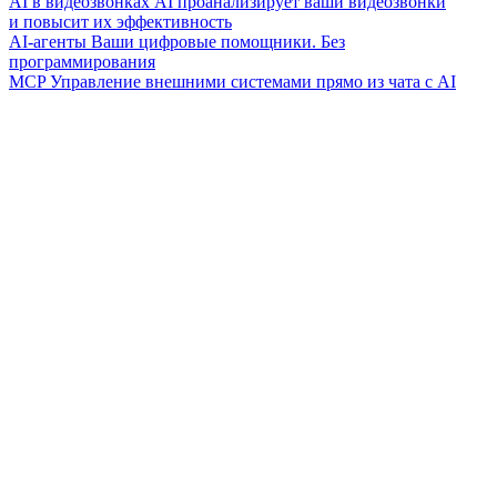
AI в видеозвонках
AI проанализирует ваши видеозвонки
и повысит их эффективность
AI-агенты
Ваши цифровые помощники. Без
программирования
MCP
Управление внешними системами прямо из чата с AI