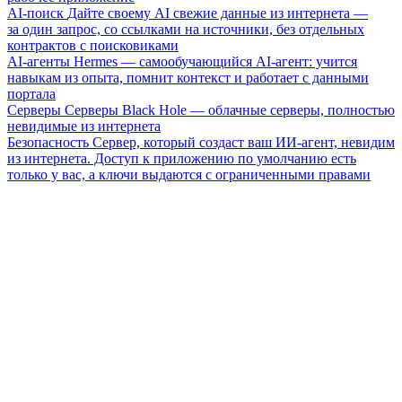
AI-поиск
Дайте своему AI свежие данные из интернета —
за один запрос, со ссылками на источники, без отдельных
контрактов с поисковиками
AI-агенты
Hermes — самообучающийся AI-агент: учится
навыкам из опыта, помнит контекст и работает с данными
портала
Серверы
Серверы Black Hole — облачные серверы, полностью
невидимые из интернета
Безопасность
Сервер, который создаст ваш ИИ-агент, невидим
из интернета. Доступ к приложению по умолчанию есть
только у вас, а ключи выдаются с ограниченными правами