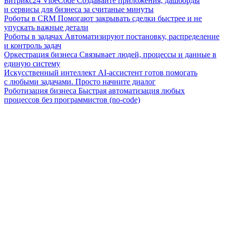
Битрикс24 VibeCode
Создавайте приложения, дашборды
и сервисы для бизнеса за считаные минуты
Роботы в CRM
Помогают закрывать сделки быстрее и не
упускать важные детали
Роботы в задачах
Автоматизируют постановку, распределение
и контроль задач
Оркестрация бизнеса
Связывает людей, процессы и данные в
единую систему
Искусственный интеллект
AI-ассистент готов помогать
с любыми задачами. Просто начните диалог
Роботизация бизнеса
Быстрая автоматизация любых
процессов без программистов (no-code)