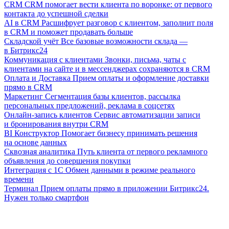
CRM
CRM помогает вести клиента по воронке: от первого
контакта до успешной сделки
AI в CRM
Расшифрует разговор с клиентом, заполнит поля
в CRM и поможет продавать больше
Складской учёт
Все базовые возможности склада —
в Битрикс24
Коммуникация с клиентами
Звонки, письма, чаты с
клиентами на сайте и в мессенджерах сохраняются в CRM
Оплата и Доставка
Прием оплаты и оформление доставки
прямо в CRM
Маркетинг
Сегментация базы клиентов, рассылка
персональных предложений, реклама в соцсетях
Онлайн-запись клиентов
Сервис автоматизации записи
и бронирования внутри CRM
BI Конструктор
Помогает бизнесу принимать решения
на основе данных
Сквозная аналитика
Путь клиента от первого рекламного
объявления до совершения покупки
Интеграция с 1С
Обмен данными в режиме реального
времени
Терминал
Прием оплаты прямо в приложении Битрикс24.
Нужен только смартфон