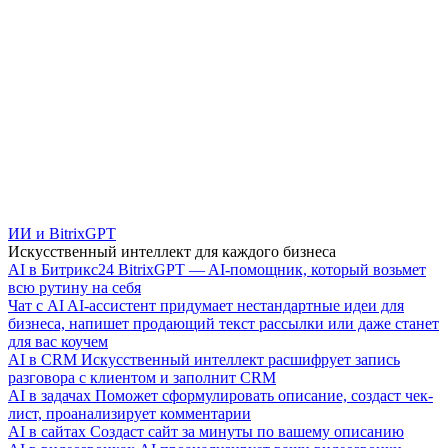
ИИ и BitrixGPT
Искусственный интеллект для каждого бизнеса
AI в Битрикс24
BitrixGPT — AI-помощник, который возьмет
всю рутину на себя
Чат с AI
AI-ассистент придумает нестандартные идеи для
бизнеса, напишет продающий текст рассылки или даже станет
для вас коучем
AI в CRM
Искусственный интеллект расшифрует запись
разговора с клиентом и заполнит CRM
AI в задачах
Поможет сформулировать описание, создаст чек-
лист, проанализирует комментарии
AI в сайтах
Создаст сайт за минуты по вашему описанию