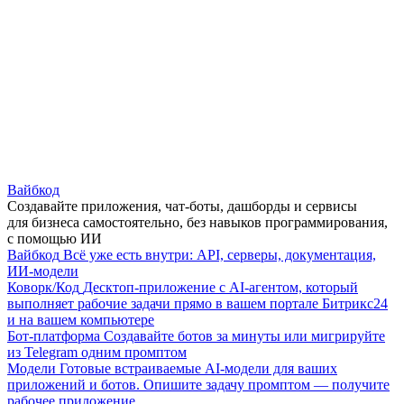
Вайбкод
Создавайте приложения, чат-боты, дашборды и сервисы
для бизнеса самостоятельно, без навыков программирования,
с помощью ИИ
Вайбкод
Всё уже есть внутри: API, серверы, документация,
ИИ-модели
Коворк/Код
Десктоп-приложение с AI-агентом, который
выполняет рабочие задачи прямо в вашем портале Битрикс24
и на вашем компьютере
Бот-платформа
Создавайте ботов за минуты или мигрируйте
из Telegram одним промптом
Модели
Готовые встраиваемые AI-модели для ваших
приложений и ботов. Опишите задачу промптом — получите
рабочее приложение