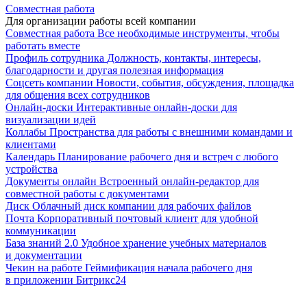
Совместная работа
Для организации работы всей компании
Совместная работа
Все необходимые инструменты, чтобы
работать вместе
Профиль сотрудника
Должность, контакты, интересы,
благодарности и другая полезная информация
Соцсеть компании
Новости, события, обсуждения, площадка
для общения всех сотрудников
Онлайн-доски
Интерактивные онлайн-доски для
визуализации идей
Коллабы
Пространства для работы с внешними командами и
клиентами
Календарь
Планирование рабочего дня и встреч с любого
устройства
Документы онлайн
Встроенный онлайн-редактор для
совместной работы с документами
Диск
Облачный диск компании для рабочих файлов
Почта
Корпоративный почтовый клиент для удобной
коммуникации
База знаний 2.0
Удобное хранение учебных материалов
и документации
Чекин на работе
Геймификация начала рабочего дня
в приложении Битрикс24