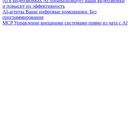
AI в видеозвонках
AI проанализирует ваши видеозвонки
и повысит их эффективность
AI-агенты
Ваши цифровые помощники. Без
программирования
MCP
Управление внешними системами прямо из чата с AI