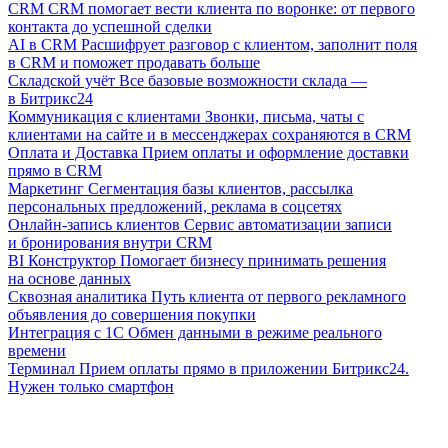
CRM
CRM помогает вести клиента по воронке: от первого
контакта до успешной сделки
AI в CRM
Расшифрует разговор с клиентом, заполнит поля
в CRM и поможет продавать больше
Складской учёт
Все базовые возможности склада —
в Битрикс24
Коммуникация с клиентами
Звонки, письма, чаты с
клиентами на сайте и в мессенджерах сохраняются в CRM
Оплата и Доставка
Прием оплаты и оформление доставки
прямо в CRM
Маркетинг
Сегментация базы клиентов, рассылка
персональных предложений, реклама в соцсетях
Онлайн-запись клиентов
Сервис автоматизации записи
и бронирования внутри CRM
BI Конструктор
Помогает бизнесу принимать решения
на основе данных
Сквозная аналитика
Путь клиента от первого рекламного
объявления до совершения покупки
Интеграция с 1С
Обмен данными в режиме реального
времени
Терминал
Прием оплаты прямо в приложении Битрикс24.
Нужен только смартфон