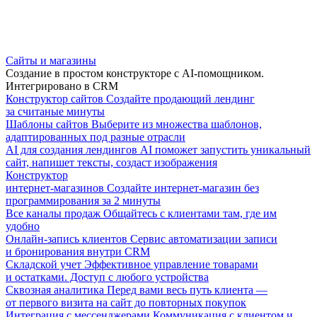
Сайты и магазины
Создание в простом конструкторе с AI-помощником.
Интегрировано в CRM
Конструктор сайтов
Создайте продающий лендинг
за считаные минуты
Шаблоны сайтов
Выберите из множества шаблонов,
адаптированных под разные отрасли
AI для создания лендингов
AI поможет запустить уникальный
сайт, напишет тексты, создаст изображения
Конструктор
интернет-магазинов
Создайте интернет-магазин без
программирования за 2 минуты
Все каналы продаж
Общайтесь с клиентами там, где им
удобно
Онлайн-запись клиентов
Сервис автоматизации записи
и бронирования внутри CRM
Складской учет
Эффективное управление товарами
и остатками. Доступ с любого устройства
Сквозная аналитика
Перед вами весь путь клиента —
от первого визита на сайт до повторных покупок
Интеграция с мессенджерами
Коммуникация с клиентом и