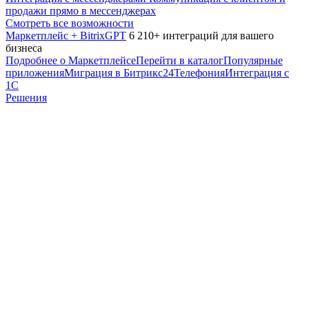
продажи прямо в мессенджерах
Смотреть все возможности
Маркетплейс + BitrixGPT
6 210+ интеграций для вашего
бизнеса
Подробнее о Маркетплейсе
Перейти в каталог
Популярные
приложения
Миграция в Битрикс24
Телефония
Интеграция с
1С
Решения