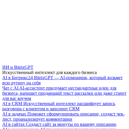
ИИ и BitrixGPT
Искусственный интеллект для каждого бизнеса
AI в Битрикс24
BitrixGPT — AI-помощник, который возьмет
всю рутину на себя
Чат с AI
AI-ассистент придумает нестандартные идеи для
бизнеса, напишет продающий текст рассылки или даже станет
для вас коучем
AI в CRM
Искусственный интеллект расшифрует запись
разговора с клиентом и заполнит CRM
AI в задачах
Поможет сформулировать описание, создаст чек-
лист, проанализирует комментарии
AI в сайтах
Создаст сайт за минуты по вашему описанию