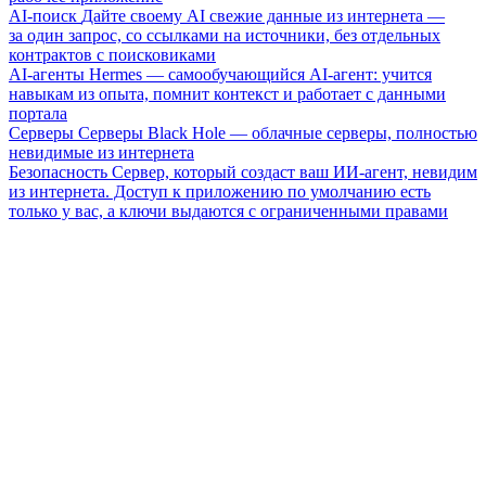
AI-поиск
Дайте своему AI свежие данные из интернета —
за один запрос, со ссылками на источники, без отдельных
контрактов с поисковиками
AI-агенты
Hermes — самообучающийся AI-агент: учится
навыкам из опыта, помнит контекст и работает с данными
портала
Серверы
Серверы Black Hole — облачные серверы, полностью
невидимые из интернета
Безопасность
Сервер, который создаст ваш ИИ-агент, невидим
из интернета. Доступ к приложению по умолчанию есть
только у вас, а ключи выдаются с ограниченными правами