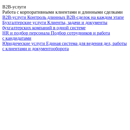
B2B-услуги
Работа с корпоративными клиентами и длинными сделками
B2B-услуги
Контроль длинных B2B-сделок на каждом этапе
Бухгалтерские услуги
Клиенты, задачи и документы
бухгалтерских компаний в одной системе
HR и подбор персонала
Подбор сотрудников и работа
с кандидатами
Юридические услуги
Единая система для ведения дел, работы
с клиентами и документооборота