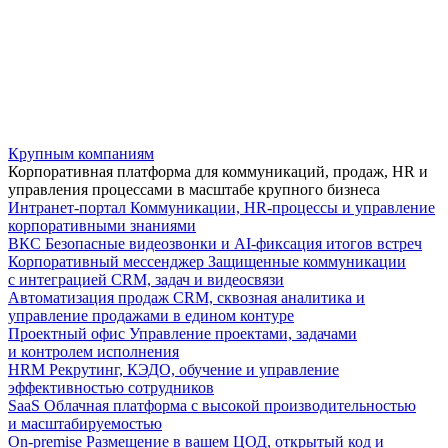
Крупным компаниям
Корпоративная платформа для коммуникаций, продаж, HR и
управления процессами в масштабе крупного бизнеса
Интранет-портал
Коммуникации, HR-процессы и управление
корпоративными знаниями
ВКС
Безопасные видеозвонки и AI-фиксация итогов встреч
Корпоративный мессенджер
Защищенные коммуникации
с интеграцией CRM, задач и видеосвязи
Автоматизация продаж
CRM, сквозная аналитика и
управление продажами в едином контуре
Проектный офис
Управление проектами, задачами
и контролем исполнения
HRM
Рекрутинг, КЭДО, обучение и управление
эффективностью сотрудников
SaaS
Облачная платформа с высокой производительностью
и масштабируемостью
On-premise
Размещение в вашем ЦОД, открытый код и