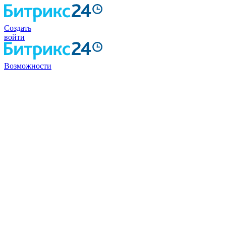
Создать
войти
Возможности