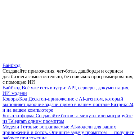
Вайбкод
Создавайте приложения, чат-боты, дашборды и сервисы
для бизнеса самостоятельно, без навыков программирования,
с помощью ИИ
Вайбкод
Всё уже есть внутри: API, серверы, документация,
ИИ-модели
Коворк/Код
Десктоп-приложение с AI-агентом, который
выполняет рабочие задачи прямо в вашем портале Битрикс24
и на вашем компьютере
Бот-платформа
Создавайте ботов за минуты или мигрируйте
из Telegram одним промптом
Модели
Готовые встраиваемые AI-модели для ваших
приложений и ботов. Опишите задачу промптом — получите
рабочее приложение