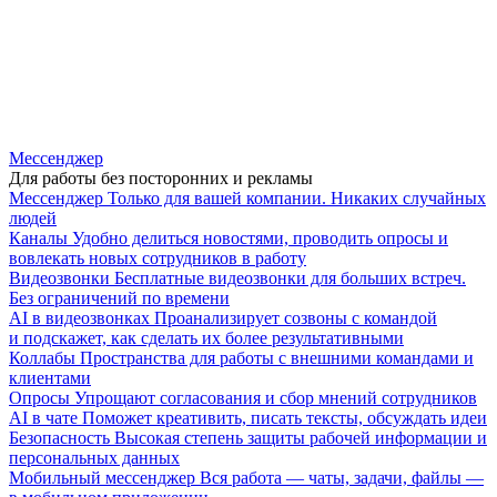
Мессенджер
Для работы без посторонних и рекламы
Мессенджер
Только для вашей компании. Никаких случайных
людей
Каналы
Удобно делиться новостями, проводить опросы и
вовлекать новых сотрудников в работу
Видеозвонки
Бесплатные видеозвонки для больших встреч.
Без ограничений по времени
AI в видеозвонках
Проанализирует созвоны с командой
и подскажет, как сделать их более результативными
Коллабы
Пространства для работы с внешними командами и
клиентами
Опросы
Упрощают согласования и сбор мнений сотрудников
AI в чате
Поможет креативить, писать тексты, обсуждать идеи
Безопасность
Высокая степень защиты рабочей информации и
персональных данных
Мобильный мессенджер
Вся работа — чаты, задачи, файлы —