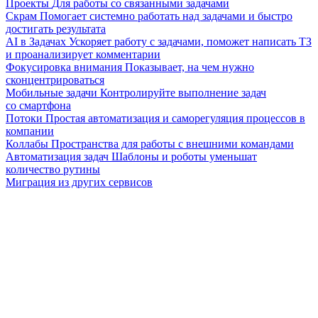
Проекты
Для работы со связанными задачами
Скрам
Помогает системно работать над задачами и быстро
достигать результата
AI в Задачах
Ускоряет работу с задачами, поможет написать ТЗ
и проанализирует комментарии
Фокусировка внимания
Показывает, на чем нужно
сконцентрироваться
Мобильные задачи
Контролируйте выполнение задач
со смартфона
Потоки
Простая автоматизация и саморегуляция процессов в
компании
Коллабы
Пространства для работы с внешними командами
Автоматизация задач
Шаблоны и роботы уменьшат
количество рутины
Миграция из других сервисов