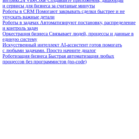
Битрикс24 VibeCode
Создавайте приложения, дашборды
и сервисы для бизнеса за считаные минуты
Роботы в CRM
Помогают закрывать сделки быстрее и не
упускать важные детали
Роботы в задачах
Автоматизируют постановку, распределение
и контроль задач
Оркестрация бизнеса
Связывает людей, процессы и данные в
единую систему
Искусственный интеллект
AI-ассистент готов помогать
с любыми задачами. Просто начните диалог
Роботизация бизнеса
Быстрая автоматизация любых
процессов без программистов (no-code)