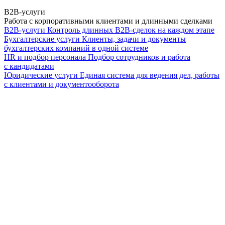
B2B-услуги
Работа с корпоративными клиентами и длинными сделками
B2B-услуги
Контроль длинных B2B-сделок на каждом этапе
Бухгалтерские услуги
Клиенты, задачи и документы
бухгалтерских компаний в одной системе
HR и подбор персонала
Подбор сотрудников и работа
с кандидатами
Юридические услуги
Единая система для ведения дел, работы
с клиентами и документооборота