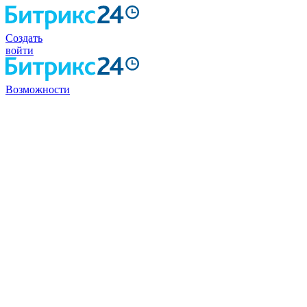
Создать
войти
Возможности