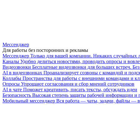
Мессенджер
Для работы без посторонних и рекламы
Мессенджер
Только для вашей компании. Никаких случайных 
Каналы
Удобно делиться новостями, проводить опросы и вовле
Видеозвонки
Бесплатные видеозвонки для больших встреч. Бе
AI в видеозвонках
Проанализирует созвоны с командой и подск
Коллабы
Пространства для работы с внешними командами и к
Опросы
Упрощают согласования и сбор мнений сотрудников
AI в чате
Поможет креативить, писать тексты, обсуждать идеи
Безопасность
Высокая степень защиты рабочей информации и
Мобильный мессенджер
Вся работа — чаты, задачи, файлы —