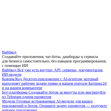
Вайбкод
Создавайте приложения, чат-боты, дашборды и сервисы
для бизнеса самостоятельно, без навыков программирования,
с помощью ИИ
Вайбкод
Всё уже есть внутри: API, серверы, документация,
ИИ-модели
Коворк/Код
Десктоп-приложение с AI-агентом, который
выполняет рабочие задачи прямо в вашем портале Битрикс24
и на вашем компьютере
Бот-платформа
Создавайте ботов за минуты или мигрируйте
из Telegram одним промптом
Модели
Готовые встраиваемые AI-модели для ваших
приложений и ботов. Опишите задачу промптом — получите
рабочее приложение