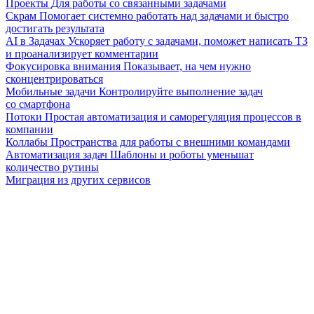
Проекты
Для работы со связанными задачами
Скрам
Помогает системно работать над задачами и быстро
достигать результата
AI в Задачах
Ускоряет работу с задачами, поможет написать ТЗ
и проанализирует комментарии
Фокусировка внимания
Показывает, на чем нужно
сконцентрироваться
Мобильные задачи
Контролируйте выполнение задач
со смартфона
Потоки
Простая автоматизация и саморегуляция процессов в
компании
Коллабы
Пространства для работы с внешними командами
Автоматизация задач
Шаблоны и роботы уменьшат
количество рутины
Миграция из других сервисов