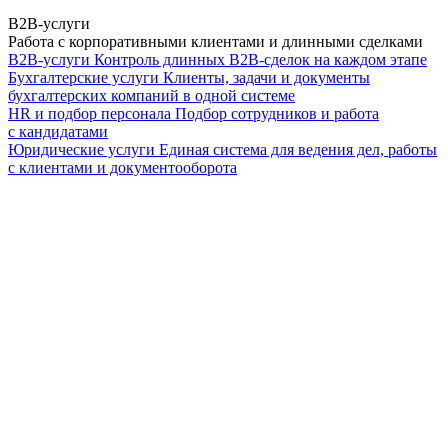
B2B-услуги
Работа с корпоративными клиентами и длинными сделками
B2B-услуги
Контроль длинных B2B-сделок на каждом этапе
Бухгалтерские услуги
Клиенты, задачи и документы
бухгалтерских компаний в одной системе
HR и подбор персонала
Подбор сотрудников и работа
с кандидатами
Юридические услуги
Единая система для ведения дел, работы
с клиентами и документооборота