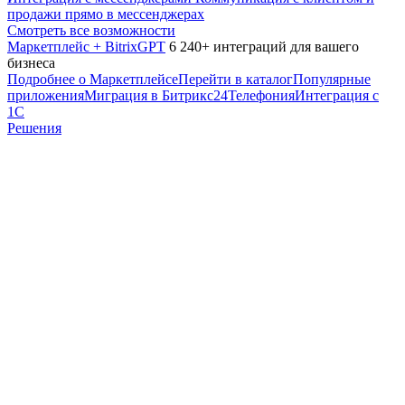
продажи прямо в мессенджерах
Смотреть все возможности
Маркетплейс + BitrixGPT
6 240+ интеграций для вашего
бизнеса
Подробнее о Маркетплейсе
Перейти в каталог
Популярные
приложения
Миграция в Битрикс24
Телефония
Интеграция с
1С
Решения