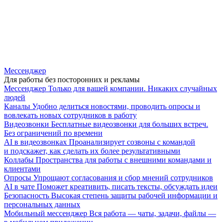
Мессенджер
Для работы без посторонних и рекламы
Мессенджер
Только для вашей компании. Никаких случайных
людей
Каналы
Удобно делиться новостями, проводить опросы и
вовлекать новых сотрудников в работу
Видеозвонки
Бесплатные видеозвонки для больших встреч.
Без ограничений по времени
AI в видеозвонках
Проанализирует созвоны с командой
и подскажет, как сделать их более результативными
Коллабы
Пространства для работы с внешними командами и
клиентами
Опросы
Упрощают согласования и сбор мнений сотрудников
AI в чате
Поможет креативить, писать тексты, обсуждать идеи
Безопасность
Высокая степень защиты рабочей информации и
персональных данных
Мобильный мессенджер
Вся работа — чаты, задачи, файлы —