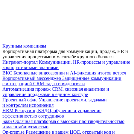
Крупным компаниям
Корпоративная платформа для коммуникаций, продаж, HR и
управления процессами в масштабе крупного бизнеса
Интранет-портал
Коммуникации, HR-процессы и управление
корпоративными знаниями
ВКС
Безопасные видеозвонки и AI-фиксация итогов встреч
Корпоративный мессенджер
Защищенные коммуникации
с интеграцией CRM, задач и видеосвязи
Автоматизация продаж
CRM, сквозная аналитика и
управление продажами в едином контуре
Проектный офис
Управление проектами, задачами
и контролем исполнения
HRM
Рекрутинг, КЭДО, обучение и управление
эффективностью сотрудников
SaaS
Облачная платформа с высокой производительностью
и масштабируемостью
On-premise
Размещение в вашем ЦОД, открытый код и