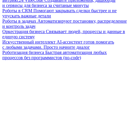
Битрикс24 VibeCode
Создавайте приложения, дашборды
и сервисы для бизнеса за считаные минуты
Роботы в CRM
Помогают закрывать сделки быстрее и не
упускать важные детали
Роботы в задачах
Автоматизируют постановку, распределение
и контроль задач
Оркестрация бизнеса
Связывает людей, процессы и данные в
единую систему
Искусственный интеллект
AI-ассистент готов помогать
с любыми задачами. Просто начните диалог
Роботизация бизнеса
Быстрая автоматизация любых
процессов без программистов (no-code)