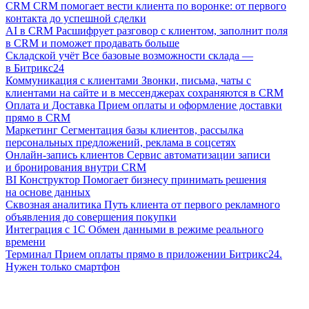
CRM
CRM помогает вести клиента по воронке: от первого
контакта до успешной сделки
AI в CRM
Расшифрует разговор с клиентом, заполнит поля
в CRM и поможет продавать больше
Складской учёт
Все базовые возможности склада —
в Битрикс24
Коммуникация с клиентами
Звонки, письма, чаты с
клиентами на сайте и в мессенджерах сохраняются в CRM
Оплата и Доставка
Прием оплаты и оформление доставки
прямо в CRM
Маркетинг
Сегментация базы клиентов, рассылка
персональных предложений, реклама в соцсетях
Онлайн-запись клиентов
Сервис автоматизации записи
и бронирования внутри CRM
BI Конструктор
Помогает бизнесу принимать решения
на основе данных
Сквозная аналитика
Путь клиента от первого рекламного
объявления до совершения покупки
Интеграция с 1С
Обмен данными в режиме реального
времени
Терминал
Прием оплаты прямо в приложении Битрикс24.
Нужен только смартфон