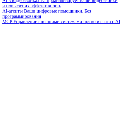
AI в видеозвонках
AI проанализирует ваши видеозвонки
и повысит их эффективность
AI-агенты
Ваши цифровые помощники. Без
программирования
MCP
Управление внешними системами прямо из чата с AI