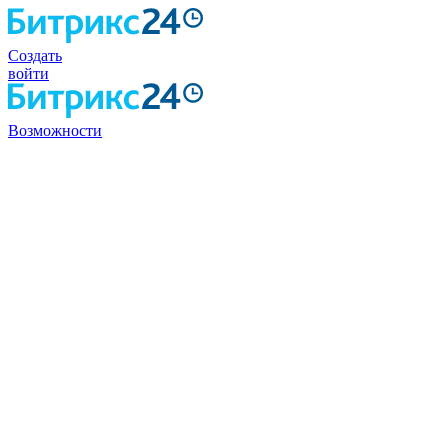
Создать
войти
Возможности