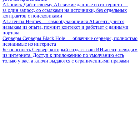
AI-поиск
Дайте своему AI свежие данные из интернета —
за один запрос, со ссылками на источники, без отдельных
контрактов с поисковиками
AI-агенты
Hermes — самообучающийся AI-агент: учится
навыкам из опыта, помнит контекст и работает с данными
портала
Серверы
Серверы Black Hole — облачные серверы, полностью
невидимые из интернета
Безопасность
Сервер, который создаст ваш ИИ-агент, невидим
из интернета. Доступ к приложению по умолчанию есть
только у вас, а ключи выдаются с ограниченными правами