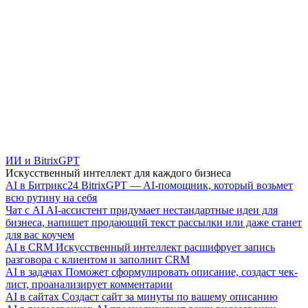
ИИ и BitrixGPT
Искусственный интеллект для каждого бизнеса
AI в Битрикс24
BitrixGPT — AI-помощник, который возьмет
всю рутину на себя
Чат с AI
AI-ассистент придумает нестандартные идеи для
бизнеса, напишет продающий текст рассылки или даже станет
для вас коучем
AI в CRM
Искусственный интеллект расшифрует запись
разговора с клиентом и заполнит CRM
AI в задачах
Поможет сформулировать описание, создаст чек-
лист, проанализирует комментарии
AI в сайтах
Создаст сайт за минуты по вашему описанию