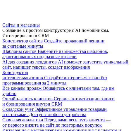
Сайты и магазины
Создание в простом конструкторе с AI-помощником.
Интегрировано в CRM
Конструктор сайтов
Создайте продающий лендинг
за считаные минуты
Шаблоны сайтов
Выберите из множества шаблонов,
адаптированных под разные отрасли
AI для создания лендингов
AI поможет запустить уникальный
сайт, напишет тексты, создаст изображения
Конструктор
интернет-магазинов
Создайте интернет-магазин без
программирования за 2 минуты
Все каналы продаж
Общайтесь с клиентами там, где им
удобно
Онлайн-запись клиентов
Сервис автоматизации записи
и бронирования внутри CRM
Складской учет
Эффективное управление товарами
и остатками. Доступ с любого устройства
Сквозная аналитика
Перед вами весь путь клиента —
от первого визита на сайт до повторных покупок
Интеграция с мессенджерами
Коммуникация с клиентом и