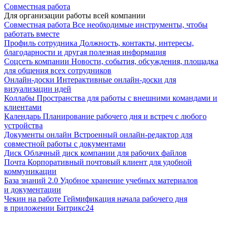
Совместная работа
Для организации работы всей компании
Совместная работа
Все необходимые инструменты, чтобы
работать вместе
Профиль сотрудника
Должность, контакты, интересы,
благодарности и другая полезная информация
Соцсеть компании
Новости, события, обсуждения, площадка
для общения всех сотрудников
Онлайн-доски
Интерактивные онлайн-доски для
визуализации идей
Коллабы
Пространства для работы с внешними командами и
клиентами
Календарь
Планирование рабочего дня и встреч с любого
устройства
Документы онлайн
Встроенный онлайн-редактор для
совместной работы с документами
Диск
Облачный диск компании для рабочих файлов
Почта
Корпоративный почтовый клиент для удобной
коммуникации
База знаний 2.0
Удобное хранение учебных материалов
и документации
Чекин на работе
Геймификация начала рабочего дня
в приложении Битрикс24