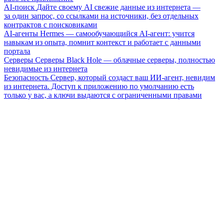
AI-поиск
Дайте своему AI свежие данные из интернета —
за один запрос, со ссылками на источники, без отдельных
контрактов с поисковиками
AI-агенты
Hermes — самообучающийся AI-агент: учится
навыкам из опыта, помнит контекст и работает с данными
портала
Серверы
Серверы Black Hole — облачные серверы, полностью
невидимые из интернета
Безопасность
Сервер, который создаст ваш ИИ-агент, невидим
из интернета. Доступ к приложению по умолчанию есть
только у вас, а ключи выдаются с ограниченными правами