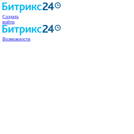
Создать
войти
Возможности