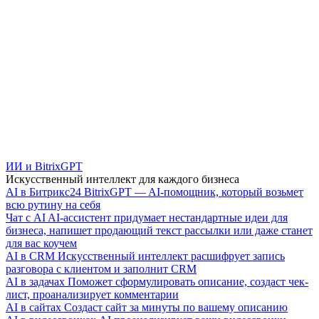
ИИ и BitrixGPT
Искусственный интеллект для каждого бизнеса
AI в Битрикс24
BitrixGPT — AI-помощник, который возьмет
всю рутину на себя
Чат с AI
AI-ассистент придумает нестандартные идеи для
бизнеса, напишет продающий текст рассылки или даже станет
для вас коучем
AI в CRM
Искусственный интеллект расшифрует запись
разговора с клиентом и заполнит CRM
AI в задачах
Поможет сформулировать описание, создаст чек-
лист, проанализирует комментарии
AI в сайтах
Создаст сайт за минуты по вашему описанию