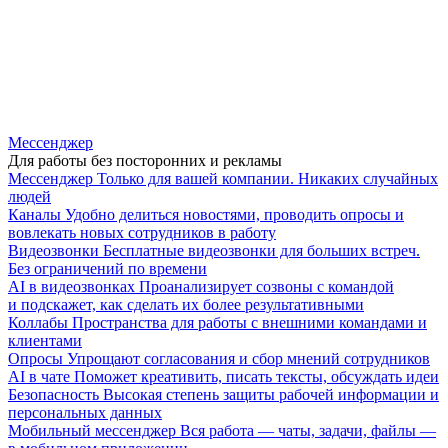
Мессенджер
Для работы без посторонних и рекламы
Мессенджер
Только для вашей компании. Никаких случайных
людей
Каналы
Удобно делиться новостями, проводить опросы и
вовлекать новых сотрудников в работу
Видеозвонки
Бесплатные видеозвонки для больших встреч.
Без ограничений по времени
AI в видеозвонках
Проанализирует созвоны с командой
и подскажет, как сделать их более результативными
Коллабы
Пространства для работы с внешними командами и
клиентами
Опросы
Упрощают согласования и сбор мнений сотрудников
AI в чате
Поможет креативить, писать тексты, обсуждать идеи
Безопасность
Высокая степень защиты рабочей информации и
персональных данных
Мобильный мессенджер
Вся работа — чаты, задачи, файлы —