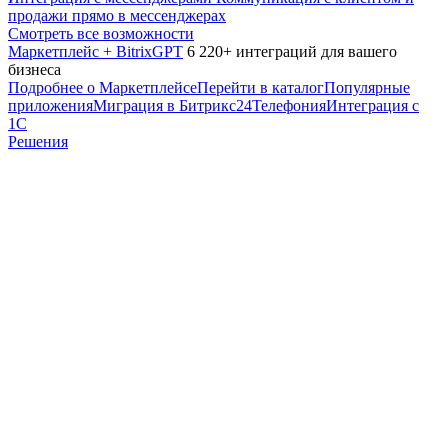
продажи прямо в мессенджерах
Смотреть все возможности
Маркетплейс + BitrixGPT
6 220+ интеграций для вашего
бизнеса
Подробнее о Маркетплейсе
Перейти в каталог
Популярные
приложения
Миграция в Битрикс24
Телефония
Интеграция с
1С
Решения