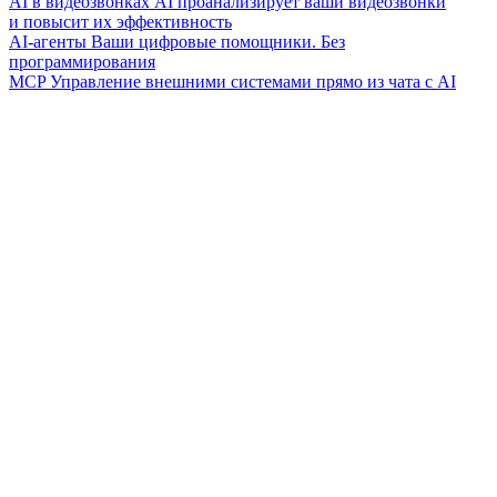
AI в видеозвонках
AI проанализирует ваши видеозвонки
и повысит их эффективность
AI-агенты
Ваши цифровые помощники. Без
программирования
MCP
Управление внешними системами прямо из чата с AI