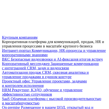
Крупным компаниям
Корпоративная платформа для коммуникаций, продаж, HR и
управления процессами в масштабе крупного бизнеса
Интранет-портал
Коммуникации, HR-процессы и управление
корпоративными знаниями
ВКС
Безопасные видеозвонки и AI-фиксация итогов встреч
Корпоративный мессенджер
Защищенные коммуникации
с интеграцией CRM, задач и видеосвязи
Автоматизация продаж
CRM, сквозная аналитика и
управление продажами в едином контуре
Проектный офис
Управление проектами, задачами
и контролем исполнения
HRM
Рекрутинг, КЭДО, обучение и управление
эффективностью сотрудников
SaaS
Облачная платформа с высокой производительностью
и масштабируемостью
On-premise
Размещение в вашем ЦОД, открытый код и