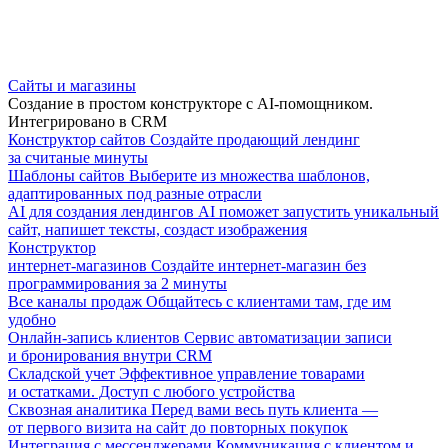
Сайты и магазины
Создание в простом конструкторе с AI-помощником.
Интегрировано в CRM
Конструктор сайтов
Создайте продающий лендинг
за считаные минуты
Шаблоны сайтов
Выберите из множества шаблонов,
адаптированных под разные отрасли
AI для создания лендингов
AI поможет запустить уникальный
сайт, напишет тексты, создаст изображения
Конструктор
интернет-магазинов
Создайте интернет-магазин без
программирования за 2 минуты
Все каналы продаж
Общайтесь с клиентами там, где им
удобно
Онлайн-запись клиентов
Сервис автоматизации записи
и бронирования внутри CRM
Складской учет
Эффективное управление товарами
и остатками. Доступ с любого устройства
Сквозная аналитика
Перед вами весь путь клиента —
от первого визита на сайт до повторных покупок
Интеграция с мессенджерами
Коммуникация с клиентом и