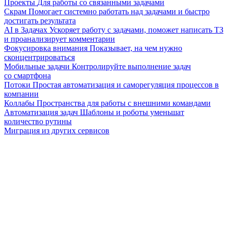
Проекты
Для работы со связанными задачами
Скрам
Помогает системно работать над задачами и быстро
достигать результата
AI в Задачах
Ускоряет работу с задачами, поможет написать ТЗ
и проанализирует комментарии
Фокусировка внимания
Показывает, на чем нужно
сконцентрироваться
Мобильные задачи
Контролируйте выполнение задач
со смартфона
Потоки
Простая автоматизация и саморегуляция процессов в
компании
Коллабы
Пространства для работы с внешними командами
Автоматизация задач
Шаблоны и роботы уменьшат
количество рутины
Миграция из других сервисов