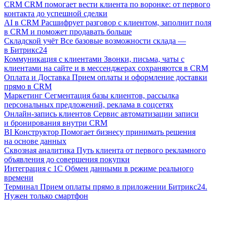
CRM
CRM помогает вести клиента по воронке: от первого
контакта до успешной сделки
AI в CRM
Расшифрует разговор с клиентом, заполнит поля
в CRM и поможет продавать больше
Складской учёт
Все базовые возможности склада —
в Битрикс24
Коммуникация с клиентами
Звонки, письма, чаты с
клиентами на сайте и в мессенджерах сохраняются в CRM
Оплата и Доставка
Прием оплаты и оформление доставки
прямо в CRM
Маркетинг
Сегментация базы клиентов, рассылка
персональных предложений, реклама в соцсетях
Онлайн-запись клиентов
Сервис автоматизации записи
и бронирования внутри CRM
BI Конструктор
Помогает бизнесу принимать решения
на основе данных
Сквозная аналитика
Путь клиента от первого рекламного
объявления до совершения покупки
Интеграция с 1С
Обмен данными в режиме реального
времени
Терминал
Прием оплаты прямо в приложении Битрикс24.
Нужен только смартфон