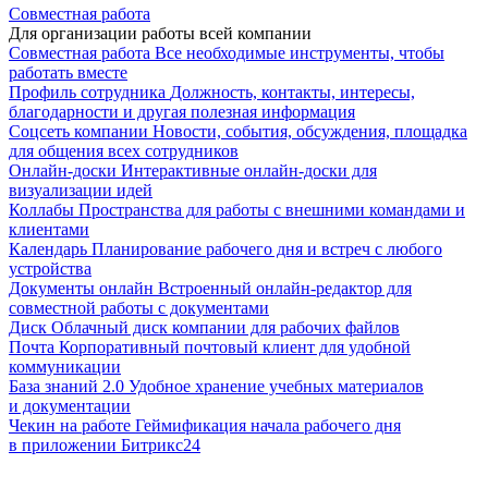
Совместная работа
Для организации работы всей компании
Совместная работа
Все необходимые инструменты, чтобы
работать вместе
Профиль сотрудника
Должность, контакты, интересы,
благодарности и другая полезная информация
Соцсеть компании
Новости, события, обсуждения, площадка
для общения всех сотрудников
Онлайн-доски
Интерактивные онлайн-доски для
визуализации идей
Коллабы
Пространства для работы с внешними командами и
клиентами
Календарь
Планирование рабочего дня и встреч с любого
устройства
Документы онлайн
Встроенный онлайн-редактор для
совместной работы с документами
Диск
Облачный диск компании для рабочих файлов
Почта
Корпоративный почтовый клиент для удобной
коммуникации
База знаний 2.0
Удобное хранение учебных материалов
и документации
Чекин на работе
Геймификация начала рабочего дня
в приложении Битрикс24