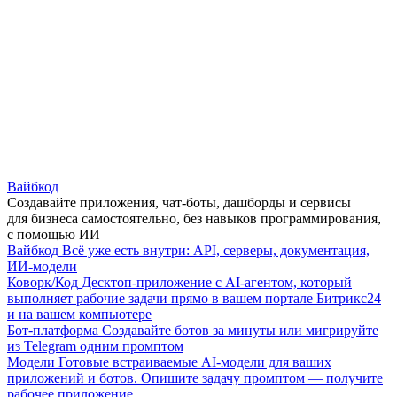
Вайбкод
Создавайте приложения, чат-боты, дашборды и сервисы
для бизнеса самостоятельно, без навыков программирования,
с помощью ИИ
Вайбкод
Всё уже есть внутри: API, серверы, документация,
ИИ-модели
Коворк/Код
Десктоп-приложение с AI-агентом, который
выполняет рабочие задачи прямо в вашем портале Битрикс24
и на вашем компьютере
Бот-платформа
Создавайте ботов за минуты или мигрируйте
из Telegram одним промптом
Модели
Готовые встраиваемые AI-модели для ваших
приложений и ботов. Опишите задачу промптом — получите
рабочее приложение