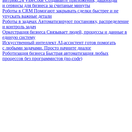
Битрикс24 VibeCode
Создавайте приложения, дашборды
и сервисы для бизнеса за считаные минуты
Роботы в CRM
Помогают закрывать сделки быстрее и не
упускать важные детали
Роботы в задачах
Автоматизируют постановку, распределение
и контроль задач
Оркестрация бизнеса
Связывает людей, процессы и данные в
единую систему
Искусственный интеллект
AI-ассистент готов помогать
с любыми задачами. Просто начните диалог
Роботизация бизнеса
Быстрая автоматизация любых
процессов без программистов (no-code)