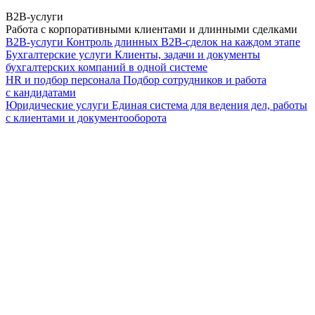
B2B-услуги
Работа с корпоративными клиентами и длинными сделками
B2B-услуги
Контроль длинных B2B-сделок на каждом этапе
Бухгалтерские услуги
Клиенты, задачи и документы
бухгалтерских компаний в одной системе
HR и подбор персонала
Подбор сотрудников и работа
с кандидатами
Юридические услуги
Единая система для ведения дел, работы
с клиентами и документооборота