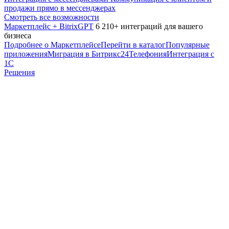
продажи прямо в мессенджерах
Смотреть все возможности
Маркетплейс + BitrixGPT
6 210+ интеграций для вашего
бизнеса
Подробнее о Маркетплейсе
Перейти в каталог
Популярные
приложения
Миграция в Битрикс24
Телефония
Интеграция с
1С
Решения