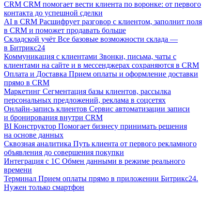
CRM
CRM помогает вести клиента по воронке: от первого
контакта до успешной сделки
AI в CRM
Расшифрует разговор с клиентом, заполнит поля
в CRM и поможет продавать больше
Складской учёт
Все базовые возможности склада —
в Битрикс24
Коммуникация с клиентами
Звонки, письма, чаты с
клиентами на сайте и в мессенджерах сохраняются в CRM
Оплата и Доставка
Прием оплаты и оформление доставки
прямо в CRM
Маркетинг
Сегментация базы клиентов, рассылка
персональных предложений, реклама в соцсетях
Онлайн-запись клиентов
Сервис автоматизации записи
и бронирования внутри CRM
BI Конструктор
Помогает бизнесу принимать решения
на основе данных
Сквозная аналитика
Путь клиента от первого рекламного
объявления до совершения покупки
Интеграция с 1С
Обмен данными в режиме реального
времени
Терминал
Прием оплаты прямо в приложении Битрикс24.
Нужен только смартфон