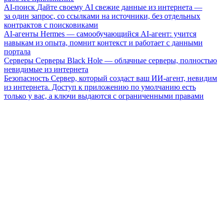
AI-поиск
Дайте своему AI свежие данные из интернета —
за один запрос, со ссылками на источники, без отдельных
контрактов с поисковиками
AI-агенты
Hermes — самообучающийся AI-агент: учится
навыкам из опыта, помнит контекст и работает с данными
портала
Серверы
Серверы Black Hole — облачные серверы, полностью
невидимые из интернета
Безопасность
Сервер, который создаст ваш ИИ-агент, невидим
из интернета. Доступ к приложению по умолчанию есть
только у вас, а ключи выдаются с ограниченными правами