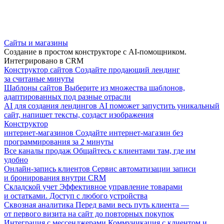
Сайты и магазины
Создание в простом конструкторе с AI-помощником.
Интегрировано в CRM
Конструктор сайтов
Создайте продающий лендинг
за считаные минуты
Шаблоны сайтов
Выберите из множества шаблонов,
адаптированных под разные отрасли
AI для создания лендингов
AI поможет запустить уникальный
сайт, напишет тексты, создаст изображения
Конструктор
интернет-магазинов
Создайте интернет-магазин без
программирования за 2 минуты
Все каналы продаж
Общайтесь с клиентами там, где им
удобно
Онлайн-запись клиентов
Сервис автоматизации записи
и бронирования внутри CRM
Складской учет
Эффективное управление товарами
и остатками. Доступ с любого устройства
Сквозная аналитика
Перед вами весь путь клиента —
от первого визита на сайт до повторных покупок
Интеграция с мессенджерами
Коммуникация с клиентом и