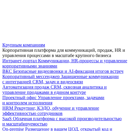
Крупным компаниям
Корпоративная платформа для коммуникаций, продаж, HR и
управления процессами в масштабе крупного бизнеса
Интранет-портал
Коммуникации, HR-процессы и управление
корпоративными знаниями
ВКС
Безопасные видеозвонки и AI-фиксация итогов встреч
Корпоративный мессенджер
Защищенные коммуникации
с интеграцией CRM, задач и видеосвязи
Автоматизация продаж
CRM, сквозная аналитика и
управление продажами в едином контуре
Проектный офис
Управление проектами, задачами
и контролем исполнения
HRM
Рекрутинг, КЭДО, обучение и управление
эффективностью сотрудников
SaaS
Облачная платформа с высокой производительностью
и масштабируемостью
On-premise
Размещение в вашем ЦОД, открытый код и