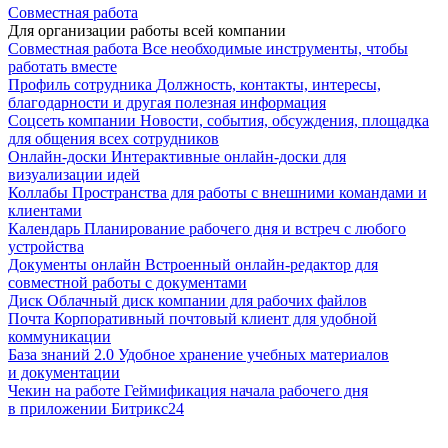
Совместная работа
Для организации работы всей компании
Совместная работа
Все необходимые инструменты, чтобы
работать вместе
Профиль сотрудника
Должность, контакты, интересы,
благодарности и другая полезная информация
Соцсеть компании
Новости, события, обсуждения, площадка
для общения всех сотрудников
Онлайн-доски
Интерактивные онлайн-доски для
визуализации идей
Коллабы
Пространства для работы с внешними командами и
клиентами
Календарь
Планирование рабочего дня и встреч с любого
устройства
Документы онлайн
Встроенный онлайн-редактор для
совместной работы с документами
Диск
Облачный диск компании для рабочих файлов
Почта
Корпоративный почтовый клиент для удобной
коммуникации
База знаний 2.0
Удобное хранение учебных материалов
и документации
Чекин на работе
Геймификация начала рабочего дня
в приложении Битрикс24