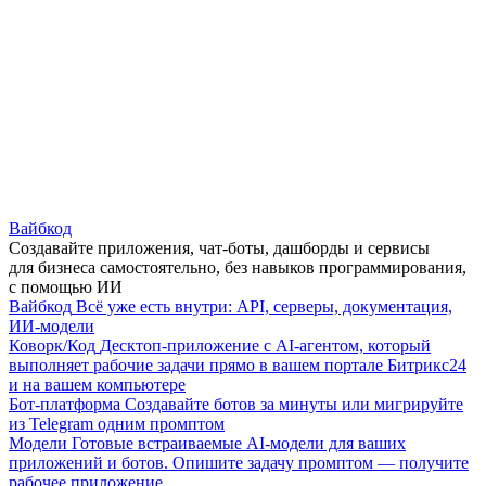
Вайбкод
Создавайте приложения, чат-боты, дашборды и сервисы
для бизнеса самостоятельно, без навыков программирования,
с помощью ИИ
Вайбкод
Всё уже есть внутри: API, серверы, документация,
ИИ-модели
Коворк/Код
Десктоп-приложение с AI-агентом, который
выполняет рабочие задачи прямо в вашем портале Битрикс24
и на вашем компьютере
Бот-платформа
Создавайте ботов за минуты или мигрируйте
из Telegram одним промптом
Модели
Готовые встраиваемые AI-модели для ваших
приложений и ботов. Опишите задачу промптом — получите
рабочее приложение