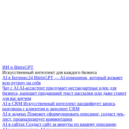
ИИ и BitrixGPT
Искусственный интеллект для каждого бизнеса
AI в Битрикс24
BitrixGPT — AI-помощник, который возьмет
всю рутину на себя
Чат с AI
AI-ассистент придумает нестандартные идеи для
бизнеса, напишет продающий текст рассылки или даже станет
для вас коучем
AI в CRM
Искусственный интеллект расшифрует запись
разговора с клиентом и заполнит CRM
AI в задачах
Поможет сформулировать описание, создаст чек-
лист, проанализирует комментарии
AI в сайтах
Создаст сайт за минуты по вашему описанию