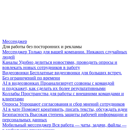
Мессенджер
Для работы без посторонних и рекламы
Мессенджер
Только для вашей компании. Никаких случайных
людей
Каналы
Удобно делиться новостями, проводить опросы и
вовлекать новых сотрудников в работу
Видеозвонки
Бесплатные видеозвонки для больших встреч.
Без ограничений по времени
AI в видеозвонках
Проанализирует созвоны с командой
и подскажет, как сделать их более результативными
Коллабы
Пространства для работы с внешними командами и
клиентами
Опросы
Упрощают согласования и сбор мнений сотрудников
AI в чате
Поможет креативить, писать тексты, обсуждать идеи
Безопасность
Высокая степень защиты рабочей информации и
персональных данных
Мобильный мессенджер
Вся работа — чаты, задачи, файлы —