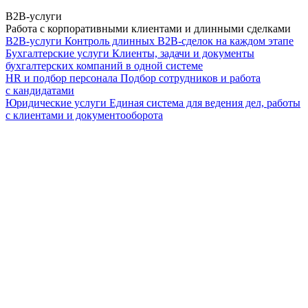
B2B-услуги
Работа с корпоративными клиентами и длинными сделками
B2B-услуги
Контроль длинных B2B-сделок на каждом этапе
Бухгалтерские услуги
Клиенты, задачи и документы
бухгалтерских компаний в одной системе
HR и подбор персонала
Подбор сотрудников и работа
с кандидатами
Юридические услуги
Единая система для ведения дел, работы
с клиентами и документооборота