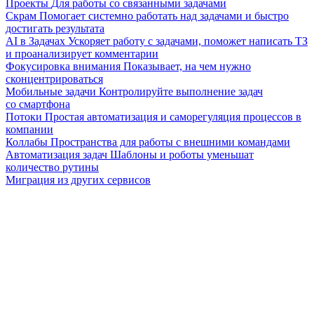
Проекты
Для работы со связанными задачами
Скрам
Помогает системно работать над задачами и быстро
достигать результата
AI в Задачах
Ускоряет работу с задачами, поможет написать ТЗ
и проанализирует комментарии
Фокусировка внимания
Показывает, на чем нужно
сконцентрироваться
Мобильные задачи
Контролируйте выполнение задач
со смартфона
Потоки
Простая автоматизация и саморегуляция процессов в
компании
Коллабы
Пространства для работы с внешними командами
Автоматизация задач
Шаблоны и роботы уменьшат
количество рутины
Миграция из других сервисов