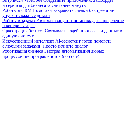
Битрикс24 VibeCode
Создавайте приложения, дашборды
и сервисы для бизнеса за считаные минуты
Роботы в CRM
Помогают закрывать сделки быстрее и не
упускать важные детали
Роботы в задачах
Автоматизируют постановку, распределение
и контроль задач
Оркестрация бизнеса
Связывает людей, процессы и данные в
единую систему
Искусственный интеллект
AI-ассистент готов помогать
с любыми задачами. Просто начните диалог
Роботизация бизнеса
Быстрая автоматизация любых
процессов без программистов (no-code)