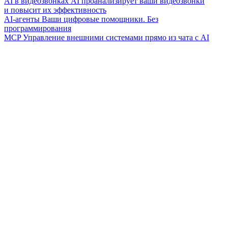
AI в видеозвонках
AI проанализирует ваши видеозвонки
и повысит их эффективность
AI-агенты
Ваши цифровые помощники. Без
программирования
MCP
Управление внешними системами прямо из чата с AI