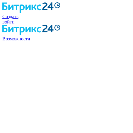
Создать
войти
Возможности