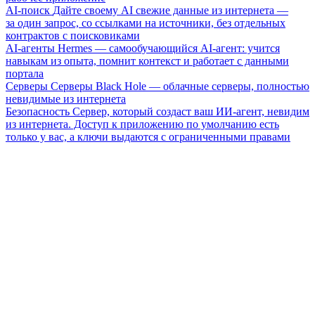
AI-поиск
Дайте своему AI свежие данные из интернета —
за один запрос, со ссылками на источники, без отдельных
контрактов с поисковиками
AI-агенты
Hermes — самообучающийся AI-агент: учится
навыкам из опыта, помнит контекст и работает с данными
портала
Серверы
Серверы Black Hole — облачные серверы, полностью
невидимые из интернета
Безопасность
Сервер, который создаст ваш ИИ-агент, невидим
из интернета. Доступ к приложению по умолчанию есть
только у вас, а ключи выдаются с ограниченными правами