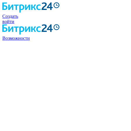
Создать
войти
Возможности