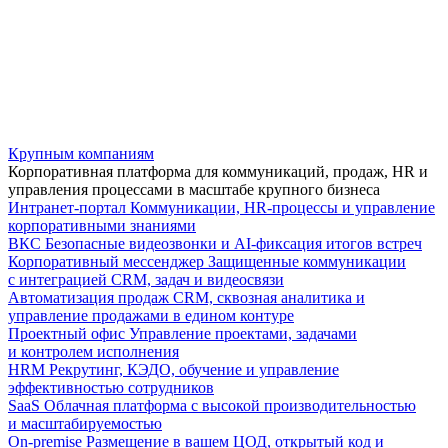
Крупным компаниям
Корпоративная платформа для коммуникаций, продаж, HR и
управления процессами в масштабе крупного бизнеса
Интранет-портал
Коммуникации, HR-процессы и управление
корпоративными знаниями
ВКС
Безопасные видеозвонки и AI-фиксация итогов встреч
Корпоративный мессенджер
Защищенные коммуникации
с интеграцией CRM, задач и видеосвязи
Автоматизация продаж
CRM, сквозная аналитика и
управление продажами в едином контуре
Проектный офис
Управление проектами, задачами
и контролем исполнения
HRM
Рекрутинг, КЭДО, обучение и управление
эффективностью сотрудников
SaaS
Облачная платформа с высокой производительностью
и масштабируемостью
On-premise
Размещение в вашем ЦОД, открытый код и