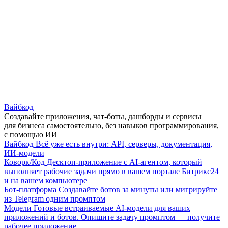
Вайбкод
Создавайте приложения, чат-боты, дашборды и сервисы
для бизнеса самостоятельно, без навыков программирования,
с помощью ИИ
Вайбкод
Всё уже есть внутри: API, серверы, документация,
ИИ-модели
Коворк/Код
Десктоп-приложение с AI-агентом, который
выполняет рабочие задачи прямо в вашем портале Битрикс24
и на вашем компьютере
Бот-платформа
Создавайте ботов за минуты или мигрируйте
из Telegram одним промптом
Модели
Готовые встраиваемые AI-модели для ваших
приложений и ботов. Опишите задачу промптом — получите
рабочее приложение