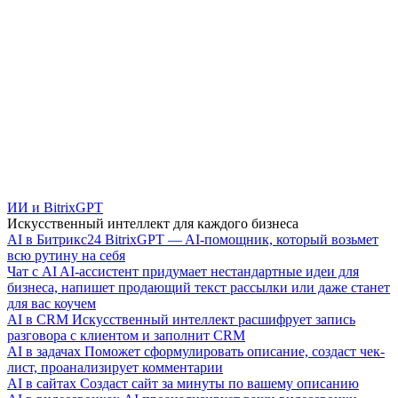
ИИ и BitrixGPT
Искусственный интеллект для каждого бизнеса
AI в Битрикс24
BitrixGPT — AI-помощник, который возьмет
всю рутину на себя
Чат с AI
AI-ассистент придумает нестандартные идеи для
бизнеса, напишет продающий текст рассылки или даже станет
для вас коучем
AI в CRM
Искусственный интеллект расшифрует запись
разговора с клиентом и заполнит CRM
AI в задачах
Поможет сформулировать описание, создаст чек-
лист, проанализирует комментарии
AI в сайтах
Создаст сайт за минуты по вашему описанию