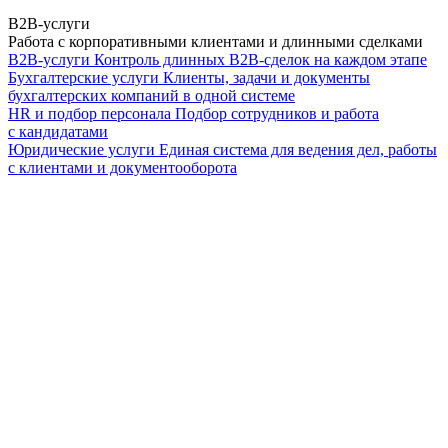
B2B-услуги
Работа с корпоративными клиентами и длинными сделками
B2B-услуги
Контроль длинных B2B-сделок на каждом этапе
Бухгалтерские услуги
Клиенты, задачи и документы
бухгалтерских компаний в одной системе
HR и подбор персонала
Подбор сотрудников и работа
с кандидатами
Юридические услуги
Единая система для ведения дел, работы
с клиентами и документооборота