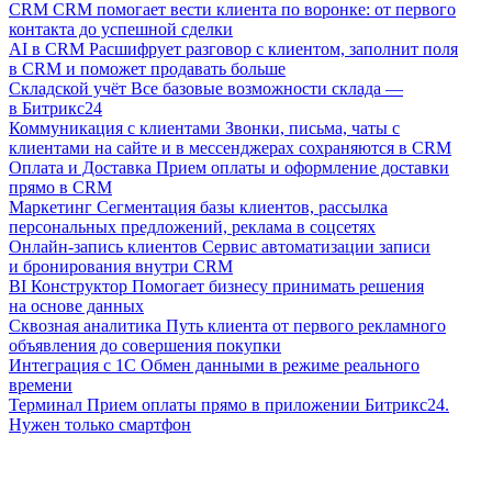
CRM
CRM помогает вести клиента по воронке: от первого
контакта до успешной сделки
AI в CRM
Расшифрует разговор с клиентом, заполнит поля
в CRM и поможет продавать больше
Складской учёт
Все базовые возможности склада —
в Битрикс24
Коммуникация с клиентами
Звонки, письма, чаты с
клиентами на сайте и в мессенджерах сохраняются в CRM
Оплата и Доставка
Прием оплаты и оформление доставки
прямо в CRM
Маркетинг
Сегментация базы клиентов, рассылка
персональных предложений, реклама в соцсетях
Онлайн-запись клиентов
Сервис автоматизации записи
и бронирования внутри CRM
BI Конструктор
Помогает бизнесу принимать решения
на основе данных
Сквозная аналитика
Путь клиента от первого рекламного
объявления до совершения покупки
Интеграция с 1С
Обмен данными в режиме реального
времени
Терминал
Прием оплаты прямо в приложении Битрикс24.
Нужен только смартфон