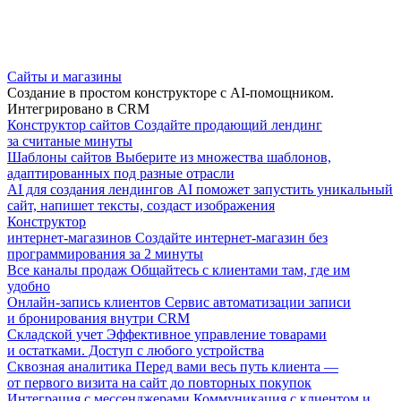
Сайты и магазины
Создание в простом конструкторе с AI-помощником.
Интегрировано в CRM
Конструктор сайтов
Создайте продающий лендинг
за считаные минуты
Шаблоны сайтов
Выберите из множества шаблонов,
адаптированных под разные отрасли
AI для создания лендингов
AI поможет запустить уникальный
сайт, напишет тексты, создаст изображения
Конструктор
интернет-магазинов
Создайте интернет-магазин без
программирования за 2 минуты
Все каналы продаж
Общайтесь с клиентами там, где им
удобно
Онлайн-запись клиентов
Сервис автоматизации записи
и бронирования внутри CRM
Складской учет
Эффективное управление товарами
и остатками. Доступ с любого устройства
Сквозная аналитика
Перед вами весь путь клиента —
от первого визита на сайт до повторных покупок
Интеграция с мессенджерами
Коммуникация с клиентом и