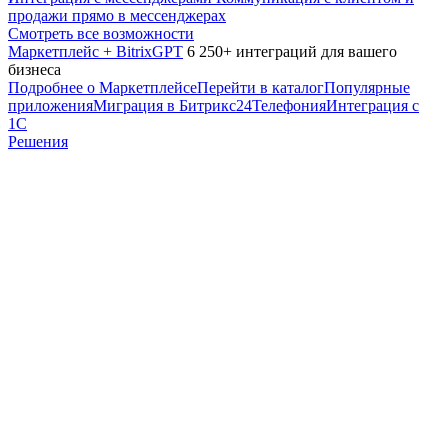
продажи прямо в мессенджерах
Смотреть все возможности
Маркетплейс + BitrixGPT
6 250+ интеграций для вашего
бизнеса
Подробнее о Маркетплейсе
Перейти в каталог
Популярные
приложения
Миграция в Битрикс24
Телефония
Интеграция с
1С
Решения