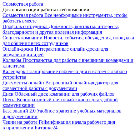
Совместная работа
Для организации работы всей компании
Совместная работа
Все необходимые инструменты, чтобы
работать вместе
Профиль сотрудника
Должность, контакты, интересы,
благодарности и другая полезная информация
Соцсеть компании
Новости, события, обсуждения, площадка
для общения всех сотрудников
Онлайн-доски
Интерактивные онлайн-доски для
визуализации идей
Коллабы
Пространства для работы с внешними командами и
клиентами
Календарь
Планирование рабочего дня и встреч с любого
устройства
Документы онлайн
Встроенный онлайн-редактор для
совместной работы с документами
Диск
Облачный диск компании для рабочих файлов
Почта
Корпоративный почтовый клиент для удобной
коммуникации
База знаний 2.0
Удобное хранение учебных материалов
и документации
Чекин на работе
Геймификация начала рабочего дня
в приложении Битрикс24