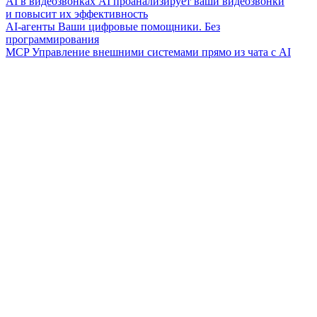
AI в видеозвонках
AI проанализирует ваши видеозвонки
и повысит их эффективность
AI-агенты
Ваши цифровые помощники. Без
программирования
MCP
Управление внешними системами прямо из чата с AI