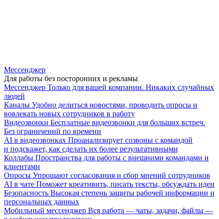
Мессенджер
Для работы без посторонних и рекламы
Мессенджер
Только для вашей компании. Никаких случайных
людей
Каналы
Удобно делиться новостями, проводить опросы и
вовлекать новых сотрудников в работу
Видеозвонки
Бесплатные видеозвонки для больших встреч.
Без ограничений по времени
AI в видеозвонках
Проанализирует созвоны с командой
и подскажет, как сделать их более результативными
Коллабы
Пространства для работы с внешними командами и
клиентами
Опросы
Упрощают согласования и сбор мнений сотрудников
AI в чате
Поможет креативить, писать тексты, обсуждать идеи
Безопасность
Высокая степень защиты рабочей информации и
персональных данных
Мобильный мессенджер
Вся работа — чаты, задачи, файлы —