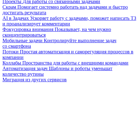
Проекты
Для работы со связанными задачами
Скрам
Помогает системно работать над задачами и быстро
достигать результата
AI в Задачах
Ускоряет работу с задачами, поможет написать ТЗ
и проанализирует комментарии
Фокусировка внимания
Показывает, на чем нужно
сконцентрироваться
Мобильные задачи
Контролируйте выполнение задач
со смартфона
Потоки
Простая автоматизация и саморегуляция процессов в
компании
Коллабы
Пространства для работы с внешними командами
Автоматизация задач
Шаблоны и роботы уменьшат
количество рутины
Миграция из других сервисов