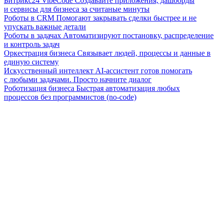
Битрикс24 VibeCode
Создавайте приложения, дашборды
и сервисы для бизнеса за считаные минуты
Роботы в CRM
Помогают закрывать сделки быстрее и не
упускать важные детали
Роботы в задачах
Автоматизируют постановку, распределение
и контроль задач
Оркестрация бизнеса
Связывает людей, процессы и данные в
единую систему
Искусственный интеллект
AI-ассистент готов помогать
с любыми задачами. Просто начните диалог
Роботизация бизнеса
Быстрая автоматизация любых
процессов без программистов (no-code)