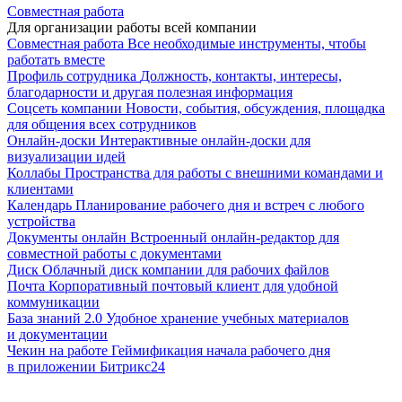
Совместная работа
Для организации работы всей компании
Совместная работа
Все необходимые инструменты, чтобы
работать вместе
Профиль сотрудника
Должность, контакты, интересы,
благодарности и другая полезная информация
Соцсеть компании
Новости, события, обсуждения, площадка
для общения всех сотрудников
Онлайн-доски
Интерактивные онлайн-доски для
визуализации идей
Коллабы
Пространства для работы с внешними командами и
клиентами
Календарь
Планирование рабочего дня и встреч с любого
устройства
Документы онлайн
Встроенный онлайн-редактор для
совместной работы с документами
Диск
Облачный диск компании для рабочих файлов
Почта
Корпоративный почтовый клиент для удобной
коммуникации
База знаний 2.0
Удобное хранение учебных материалов
и документации
Чекин на работе
Геймификация начала рабочего дня
в приложении Битрикс24