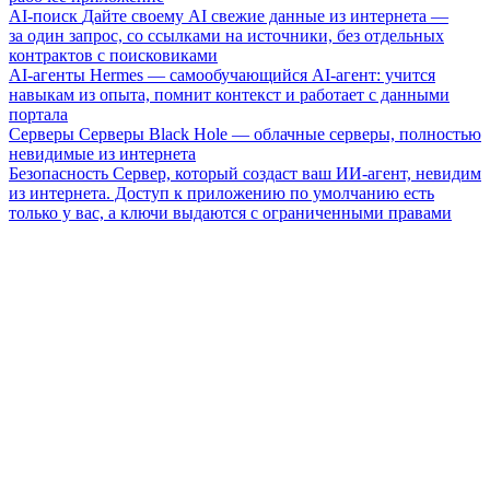
AI-поиск
Дайте своему AI свежие данные из интернета —
за один запрос, со ссылками на источники, без отдельных
контрактов с поисковиками
AI-агенты
Hermes — самообучающийся AI-агент: учится
навыкам из опыта, помнит контекст и работает с данными
портала
Серверы
Серверы Black Hole — облачные серверы, полностью
невидимые из интернета
Безопасность
Сервер, который создаст ваш ИИ-агент, невидим
из интернета. Доступ к приложению по умолчанию есть
только у вас, а ключи выдаются с ограниченными правами