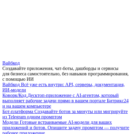
Вайбкод
Создавайте приложения, чат-боты, дашборды и сервисы
для бизнеса самостоятельно, без навыков программирования,
с помощью ИИ
Вайбкод
Всё уже есть внутри: API, серверы, документация,
ИИ-модели
Коворк/Код
Десктоп-приложение с AI-агентом, который
выполняет рабочие задачи прямо в вашем портале Битрикс24
и на вашем компьютере
Бот-платформа
Создавайте ботов за минуты или мигрируйте
из Telegram одним промптом
Модели
Готовые встраиваемые AI-модели для ваших
приложений и ботов. Опишите задачу промптом — получите
рабочее приложение