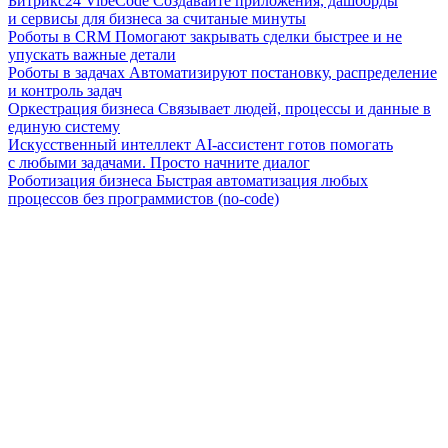
Битрикс24 VibeCode
Создавайте приложения, дашборды
и сервисы для бизнеса за считаные минуты
Роботы в CRM
Помогают закрывать сделки быстрее и не
упускать важные детали
Роботы в задачах
Автоматизируют постановку, распределение
и контроль задач
Оркестрация бизнеса
Связывает людей, процессы и данные в
единую систему
Искусственный интеллект
AI-ассистент готов помогать
с любыми задачами. Просто начните диалог
Роботизация бизнеса
Быстрая автоматизация любых
процессов без программистов (no-code)