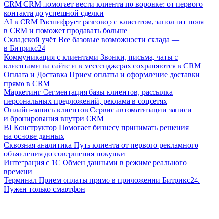
CRM
CRM помогает вести клиента по воронке: от первого
контакта до успешной сделки
AI в CRM
Расшифрует разговор с клиентом, заполнит поля
в CRM и поможет продавать больше
Складской учёт
Все базовые возможности склада —
в Битрикс24
Коммуникация с клиентами
Звонки, письма, чаты с
клиентами на сайте и в мессенджерах сохраняются в CRM
Оплата и Доставка
Прием оплаты и оформление доставки
прямо в CRM
Маркетинг
Сегментация базы клиентов, рассылка
персональных предложений, реклама в соцсетях
Онлайн-запись клиентов
Сервис автоматизации записи
и бронирования внутри CRM
BI Конструктор
Помогает бизнесу принимать решения
на основе данных
Сквозная аналитика
Путь клиента от первого рекламного
объявления до совершения покупки
Интеграция с 1С
Обмен данными в режиме реального
времени
Терминал
Прием оплаты прямо в приложении Битрикс24.
Нужен только смартфон