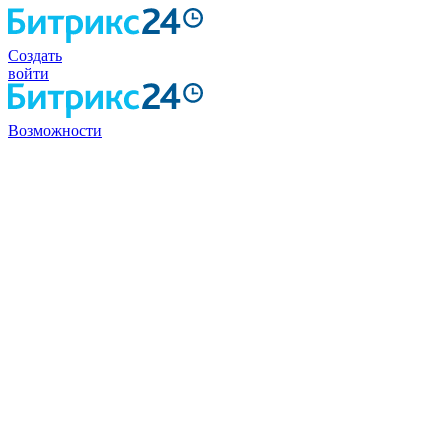
Создать
войти
Возможности