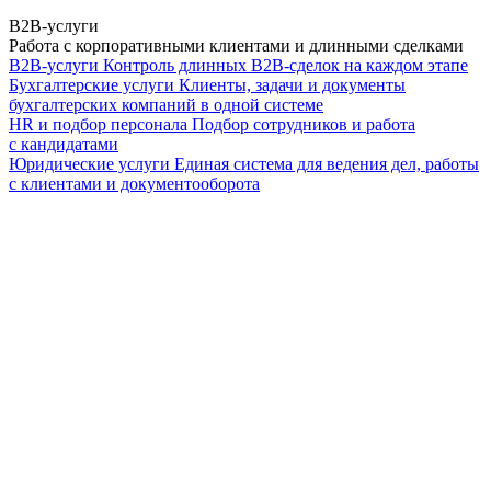
B2B-услуги
Работа с корпоративными клиентами и длинными сделками
B2B-услуги
Контроль длинных B2B-сделок на каждом этапе
Бухгалтерские услуги
Клиенты, задачи и документы
бухгалтерских компаний в одной системе
HR и подбор персонала
Подбор сотрудников и работа
с кандидатами
Юридические услуги
Единая система для ведения дел, работы
с клиентами и документооборота