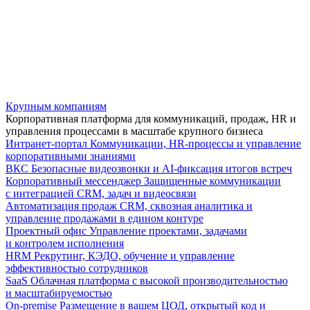
Крупным компаниям
Корпоративная платформа для коммуникаций, продаж, HR и
управления процессами в масштабе крупного бизнеса
Интранет-портал
Коммуникации, HR-процессы и управление
корпоративными знаниями
ВКС
Безопасные видеозвонки и AI-фиксация итогов встреч
Корпоративный мессенджер
Защищенные коммуникации
с интеграцией CRM, задач и видеосвязи
Автоматизация продаж
CRM, сквозная аналитика и
управление продажами в едином контуре
Проектный офис
Управление проектами, задачами
и контролем исполнения
HRM
Рекрутинг, КЭДО, обучение и управление
эффективностью сотрудников
SaaS
Облачная платформа с высокой производительностью
и масштабируемостью
On-premise
Размещение в вашем ЦОД, открытый код и