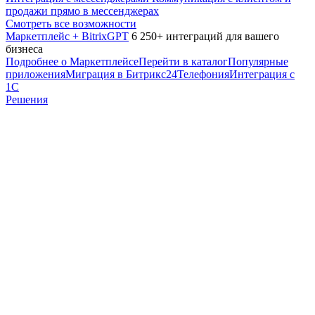
продажи прямо в мессенджерах
Смотреть все возможности
Маркетплейс + BitrixGPT
6 250+ интеграций для вашего
бизнеса
Подробнее о Маркетплейсе
Перейти в каталог
Популярные
приложения
Миграция в Битрикс24
Телефония
Интеграция с
1С
Решения