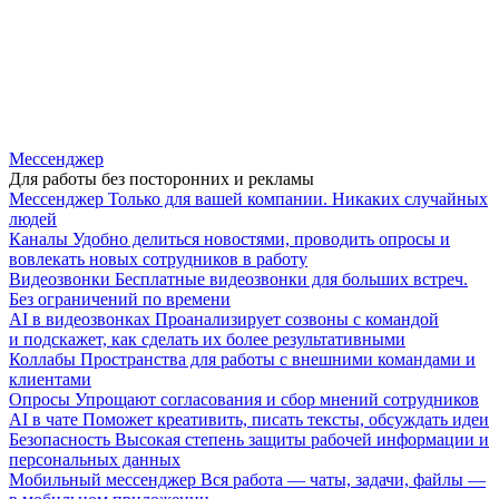
Мессенджер
Для работы без посторонних и рекламы
Мессенджер
Только для вашей компании. Никаких случайных
людей
Каналы
Удобно делиться новостями, проводить опросы и
вовлекать новых сотрудников в работу
Видеозвонки
Бесплатные видеозвонки для больших встреч.
Без ограничений по времени
AI в видеозвонках
Проанализирует созвоны с командой
и подскажет, как сделать их более результативными
Коллабы
Пространства для работы с внешними командами и
клиентами
Опросы
Упрощают согласования и сбор мнений сотрудников
AI в чате
Поможет креативить, писать тексты, обсуждать идеи
Безопасность
Высокая степень защиты рабочей информации и
персональных данных
Мобильный мессенджер
Вся работа — чаты, задачи, файлы —