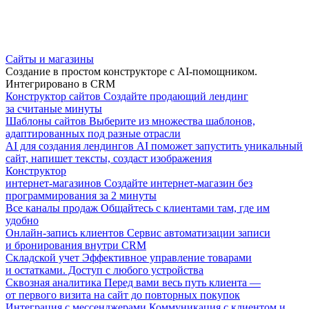
Сайты и магазины
Создание в простом конструкторе с AI-помощником.
Интегрировано в CRM
Конструктор сайтов
Создайте продающий лендинг
за считаные минуты
Шаблоны сайтов
Выберите из множества шаблонов,
адаптированных под разные отрасли
AI для создания лендингов
AI поможет запустить уникальный
сайт, напишет тексты, создаст изображения
Конструктор
интернет-магазинов
Создайте интернет-магазин без
программирования за 2 минуты
Все каналы продаж
Общайтесь с клиентами там, где им
удобно
Онлайн-запись клиентов
Сервис автоматизации записи
и бронирования внутри CRM
Складской учет
Эффективное управление товарами
и остатками. Доступ с любого устройства
Сквозная аналитика
Перед вами весь путь клиента —
от первого визита на сайт до повторных покупок
Интеграция с мессенджерами
Коммуникация с клиентом и