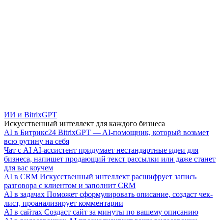
ИИ и BitrixGPT
Искусственный интеллект для каждого бизнеса
AI в Битрикс24
BitrixGPT — AI-помощник, который возьмет
всю рутину на себя
Чат с AI
AI-ассистент придумает нестандартные идеи для
бизнеса, напишет продающий текст рассылки или даже станет
для вас коучем
AI в CRM
Искусственный интеллект расшифрует запись
разговора с клиентом и заполнит CRM
AI в задачах
Поможет сформулировать описание, создаст чек-
лист, проанализирует комментарии
AI в сайтах
Создаст сайт за минуты по вашему описанию