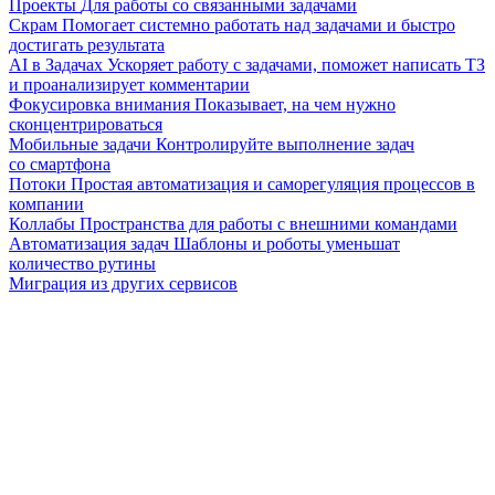
Проекты
Для работы со связанными задачами
Скрам
Помогает системно работать над задачами и быстро
достигать результата
AI в Задачах
Ускоряет работу с задачами, поможет написать ТЗ
и проанализирует комментарии
Фокусировка внимания
Показывает, на чем нужно
сконцентрироваться
Мобильные задачи
Контролируйте выполнение задач
со смартфона
Потоки
Простая автоматизация и саморегуляция процессов в
компании
Коллабы
Пространства для работы с внешними командами
Автоматизация задач
Шаблоны и роботы уменьшат
количество рутины
Миграция из других сервисов