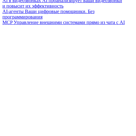
AI в видеозвонках
AI проанализирует ваши видеозвонки
и повысит их эффективность
AI-агенты
Ваши цифровые помощники. Без
программирования
MCP
Управление внешними системами прямо из чата с AI