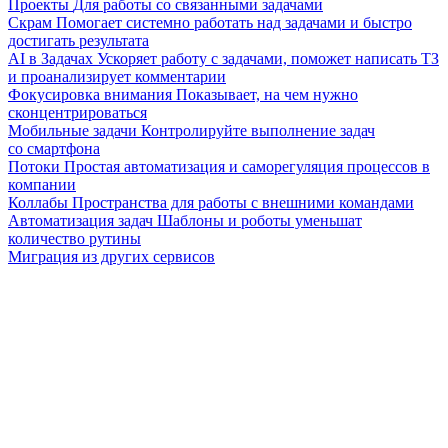
Проекты
Для работы со связанными задачами
Скрам
Помогает системно работать над задачами и быстро
достигать результата
AI в Задачах
Ускоряет работу с задачами, поможет написать ТЗ
и проанализирует комментарии
Фокусировка внимания
Показывает, на чем нужно
сконцентрироваться
Мобильные задачи
Контролируйте выполнение задач
со смартфона
Потоки
Простая автоматизация и саморегуляция процессов в
компании
Коллабы
Пространства для работы с внешними командами
Автоматизация задач
Шаблоны и роботы уменьшат
количество рутины
Миграция из других сервисов