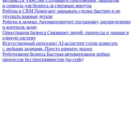
Битрикс24 VibeCode
Создавайте приложения, дашборды
и сервисы для бизнеса за считаные минуты
Роботы в CRM
Помогают закрывать сделки быстрее и не
упускать важные детали
Роботы в задачах
Автоматизируют постановку, распределение
и контроль задач
Оркестрация бизнеса
Связывает людей, процессы и данные в
единую систему
Искусственный интеллект
AI-ассистент готов помогать
с любыми задачами. Просто начните диалог
Роботизация бизнеса
Быстрая автоматизация любых
процессов без программистов (no-code)