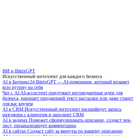
ИИ и BitrixGPT
Искусственный интеллект для каждого бизнеса
AI в Битрикс24
BitrixGPT — AI-помощник, который возьмет
всю рутину на себя
Чат с AI
AI-ассистент придумает нестандартные идеи для
бизнеса, напишет продающий текст рассылки или даже станет
для вас коучем
AI в CRM
Искусственный интеллект расшифрует запись
разговора с клиентом и заполнит CRM
AI в задачах
Поможет сформулировать описание, создаст чек-
лист, проанализирует комментарии
AI в сайтах
Создаст сайт за минуты по вашему описанию