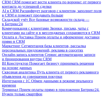
CRM
CRM помогает вести клиента по воронке: от первого
контакта до успешной сделки
AI в CRM
Расшифрует разговор с клиентом, заполнит поля
в CRM и поможет продавать больше
Складской учёт
Все базовые возможности склада —
в Битрикс24
Коммуникация с клиентами
Звонки, письма, чаты с
клиентами на сайте и в мессенджерах сохраняются в CRM
Оплата и Доставка
Прием оплаты и оформление доставки
прямо в CRM
Маркетинг
Сегментация базы клиентов, рассылка
персональных предложений, реклама в соцсетях
Онлайн-запись клиентов
Сервис автоматизации записи
и бронирования внутри CRM
BI Конструктор
Помогает бизнесу принимать решения
на основе данных
Сквозная аналитика
Путь клиента от первого рекламного
объявления до совершения покупки
Интеграция с 1С
Обмен данными в режиме реального
времени
Терминал
Прием оплаты прямо в приложении Битрикс24.
Нужен только смартфон