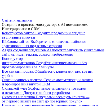
Сайты и магазины
Создание в простом конструкторе с AI-помощником.
Интегрировано в CRM
Конструктор сайтов
Создайте продающий лендинг
за считаные минуты
Шаблоны сайтов
Выберите из множества шаблонов,
адаптированных под разные отрасли
AI для создания лендингов
AI поможет запустить уникальный
сайт, напишет тексты, создаст изображения
Конструктор
интернет-магазинов
Создайте интернет-магазин без
программирования за 2 минуты
Все каналы продаж
Общайтесь с клиентами там, где им
удобно
Онлайн-запись клиентов
Сервис автоматизации записи
и бронирования внутри CRM
Складской учет
Эффективное управление товарами
и остатками. Доступ с любого устройства
Сквозная аналитика
Перед вами весь путь клиента —
от первого визита на сайт до повторных покупок
Интеграция с мессенджерами
Коммуникация с клиентом и