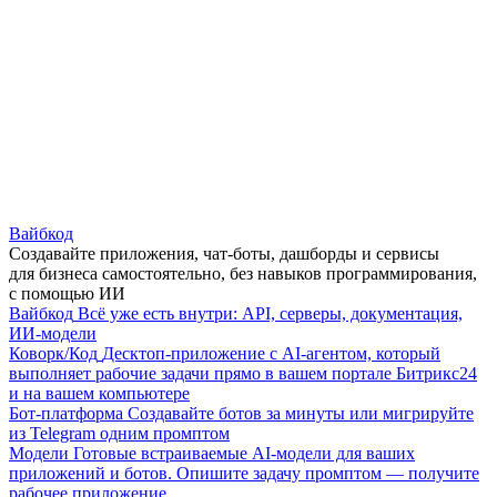
Вайбкод
Создавайте приложения, чат-боты, дашборды и сервисы
для бизнеса самостоятельно, без навыков программирования,
с помощью ИИ
Вайбкод
Всё уже есть внутри: API, серверы, документация,
ИИ-модели
Коворк/Код
Десктоп-приложение с AI-агентом, который
выполняет рабочие задачи прямо в вашем портале Битрикс24
и на вашем компьютере
Бот-платформа
Создавайте ботов за минуты или мигрируйте
из Telegram одним промптом
Модели
Готовые встраиваемые AI-модели для ваших
приложений и ботов. Опишите задачу промптом — получите
рабочее приложение