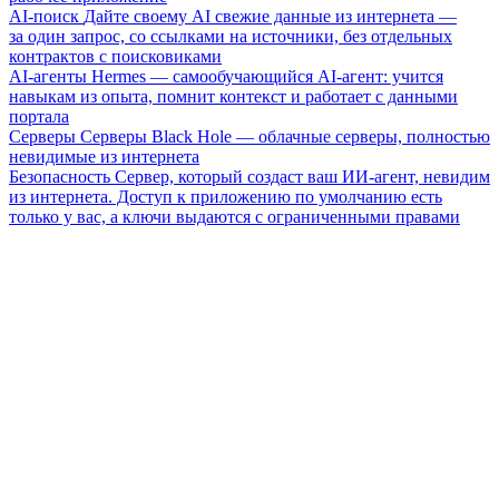
AI-поиск
Дайте своему AI свежие данные из интернета —
за один запрос, со ссылками на источники, без отдельных
контрактов с поисковиками
AI-агенты
Hermes — самообучающийся AI-агент: учится
навыкам из опыта, помнит контекст и работает с данными
портала
Серверы
Серверы Black Hole — облачные серверы, полностью
невидимые из интернета
Безопасность
Сервер, который создаст ваш ИИ-агент, невидим
из интернета. Доступ к приложению по умолчанию есть
только у вас, а ключи выдаются с ограниченными правами