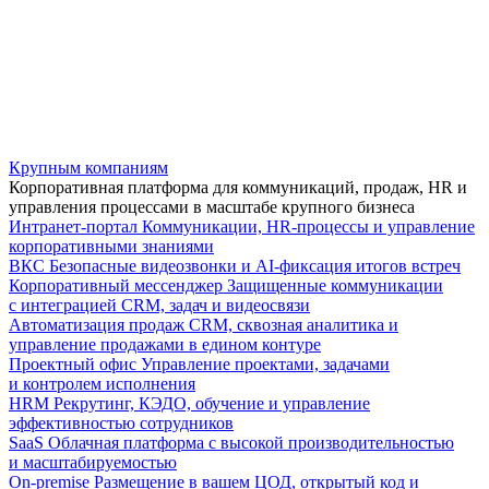
Крупным компаниям
Корпоративная платформа для коммуникаций, продаж, HR и
управления процессами в масштабе крупного бизнеса
Интранет-портал
Коммуникации, HR-процессы и управление
корпоративными знаниями
ВКС
Безопасные видеозвонки и AI-фиксация итогов встреч
Корпоративный мессенджер
Защищенные коммуникации
с интеграцией CRM, задач и видеосвязи
Автоматизация продаж
CRM, сквозная аналитика и
управление продажами в едином контуре
Проектный офис
Управление проектами, задачами
и контролем исполнения
HRM
Рекрутинг, КЭДО, обучение и управление
эффективностью сотрудников
SaaS
Облачная платформа с высокой производительностью
и масштабируемостью
On-premise
Размещение в вашем ЦОД, открытый код и