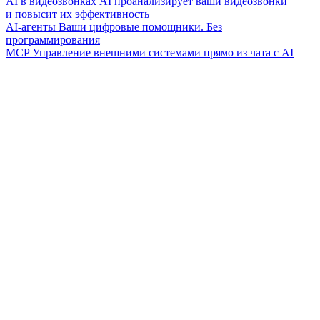
AI в видеозвонках
AI проанализирует ваши видеозвонки
и повысит их эффективность
AI-агенты
Ваши цифровые помощники. Без
программирования
MCP
Управление внешними системами прямо из чата с AI