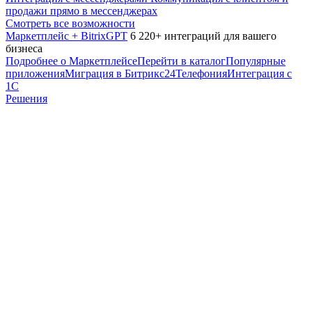
продажи прямо в мессенджерах
Смотреть все возможности
Маркетплейс + BitrixGPT
6 220+ интеграций для вашего
бизнеса
Подробнее о Маркетплейсе
Перейти в каталог
Популярные
приложения
Миграция в Битрикс24
Телефония
Интеграция с
1С
Решения