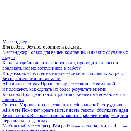
Мессенджер
Для работы без посторонних и рекламы
Мессенджер
Только для вашей компании. Никаких случайных
людей
Каналы
Удобно делиться новостями, проводить опросы и
вовлекать новых сотрудников в работу
Видеозвонки
Бесплатные видеозвонки для больших встреч.
Без ограничений по времени
AI в видеозвонках
Проанализирует созвоны с командой
и подскажет, как сделать их более результативными
Коллабы
Пространства для работы с внешними командами и
клиентами
Опросы
Упрощают согласования и сбор мнений сотрудников
AI в чате
Поможет креативить, писать тексты, обсуждать идеи
Безопасность
Высокая степень защиты рабочей информации и
персональных данных
Мобильный мессенджер
Вся работа — чаты, задачи, файлы —