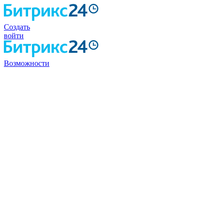
Создать
войти
Возможности