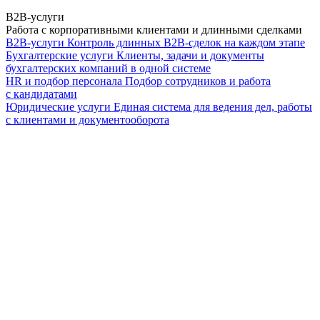
B2B-услуги
Работа с корпоративными клиентами и длинными сделками
B2B-услуги
Контроль длинных B2B-сделок на каждом этапе
Бухгалтерские услуги
Клиенты, задачи и документы
бухгалтерских компаний в одной системе
HR и подбор персонала
Подбор сотрудников и работа
с кандидатами
Юридические услуги
Единая система для ведения дел, работы
с клиентами и документооборота