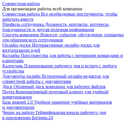
Совместная работа
Для организации работы всей компании
Совместная работа
Все необходимые инструменты, чтобы
работать вместе
Профиль сотрудника
Должность, контакты, интересы,
благодарности и другая полезная информация
Соцсеть компании
Новости, события, обсуждения, площадка
для общения всех сотрудников
Онлайн-доски
Интерактивные онлайн-доски для
визуализации идей
Коллабы
Пространства для работы с внешними командами и
клиентами
Календарь
Планирование рабочего дня и встреч с любого
устройства
Документы онлайн
Встроенный онлайн-редактор для
совместной работы с документами
Диск
Облачный диск компании для рабочих файлов
Почта
Корпоративный почтовый клиент для удобной
коммуникации
База знаний 2.0
Удобное хранение учебных материалов
и документации
Чекин на работе
Геймификация начала рабочего дня
в приложении Битрикс24