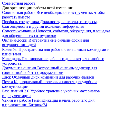
Совместная работа
Для организации работы всей компании
Совместная работа
Все необходимые инструменты, чтобы
работать вместе
Профиль сотрудника
Должность, контакты, интересы,
благодарности и другая полезная информация
Соцсеть компании
Новости, события, обсуждения, площадка
для общения всех сотрудников
Онлайн-доски
Интерактивные онлайн-доски для
визуализации идей
Коллабы
Пространства для работы с внешними командами и
клиентами
Календарь
Планирование рабочего дня и встреч с любого
устройства
Документы онлайн
Встроенный онлайн-редактор для
совместной работы с документами
Диск
Облачный диск компании для рабочих файлов
Почта
Корпоративный почтовый клиент для удобной
коммуникации
База знаний 2.0
Удобное хранение учебных материалов
и документации
Чекин на работе
Геймификация начала рабочего дня
в приложении Битрикс24