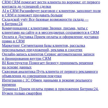
CRM
CRM помогает вести клиента по воронке: от первого
контакта до успешной сделки
AI в CRM
Расшифрует разговор с клиентом, заполнит поля
в CRM и поможет продавать больше
Складской учёт
Все базовые возможности склада —
в Битрикс24
Коммуникация с клиентами
Звонки, письма, чаты с
клиентами на сайте и в мессенджерах сохраняются в CRM
Оплата и Доставка
Прием оплаты и оформление доставки
прямо в CRM
Маркетинг
Сегментация базы клиентов, рассылка
персональных предложений, реклама в соцсетях
Онлайн-запись клиентов
Сервис автоматизации записи
и бронирования внутри CRM
BI Конструктор
Помогает бизнесу принимать решения
на основе данных
Сквозная аналитика
Путь клиента от первого рекламного
объявления до совершения покупки
Интеграция с 1С
Обмен данными в режиме реального
времени
Терминал
Прием оплаты прямо в приложении Битрикс24.
Нужен только смартфон