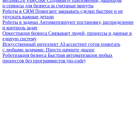
Битрикс24 VibeCode
Создавайте приложения, дашборды
и сервисы для бизнеса за считаные минуты
Роботы в CRM
Помогают закрывать сделки быстрее и не
упускать важные детали
Роботы в задачах
Автоматизируют постановку, распределение
и контроль задач
Оркестрация бизнеса
Связывает людей, процессы и данные в
единую систему
Искусственный интеллект
AI-ассистент готов помогать
с любыми задачами. Просто начните диалог
Роботизация бизнеса
Быстрая автоматизация любых
процессов без программистов (no-code)