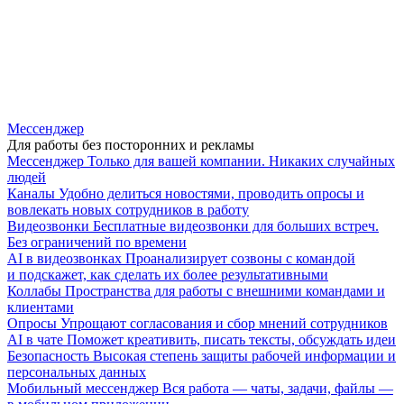
Мессенджер
Для работы без посторонних и рекламы
Мессенджер
Только для вашей компании. Никаких случайных
людей
Каналы
Удобно делиться новостями, проводить опросы и
вовлекать новых сотрудников в работу
Видеозвонки
Бесплатные видеозвонки для больших встреч.
Без ограничений по времени
AI в видеозвонках
Проанализирует созвоны с командой
и подскажет, как сделать их более результативными
Коллабы
Пространства для работы с внешними командами и
клиентами
Опросы
Упрощают согласования и сбор мнений сотрудников
AI в чате
Поможет креативить, писать тексты, обсуждать идеи
Безопасность
Высокая степень защиты рабочей информации и
персональных данных
Мобильный мессенджер
Вся работа — чаты, задачи, файлы —