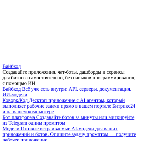
Вайбкод
Создавайте приложения, чат-боты, дашборды и сервисы
для бизнеса самостоятельно, без навыков программирования,
с помощью ИИ
Вайбкод
Всё уже есть внутри: API, серверы, документация,
ИИ-модели
Коворк/Код
Десктоп-приложение с AI-агентом, который
выполняет рабочие задачи прямо в вашем портале Битрикс24
и на вашем компьютере
Бот-платформа
Создавайте ботов за минуты или мигрируйте
из Telegram одним промптом
Модели
Готовые встраиваемые AI-модели для ваших
приложений и ботов. Опишите задачу промптом — получите
рабочее приложение