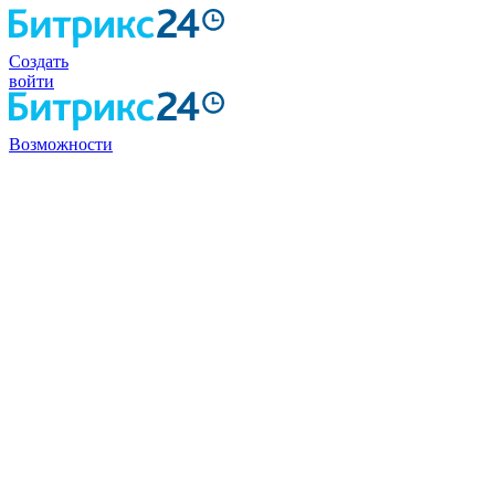
Создать
войти
Возможности