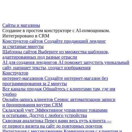
Сайты и магазины
Создание в простом конструкторе с AI-помощником.
Интегрировано в CRM
Конструктор сайтов
Создайте продающий лендинг
за считаные минуты
Шаблоны сайтов
Выберите из множества шаблонов,
адаптированных под разные отрасли
AI для создания лендингов
AI поможет запустить уникальный
сайт, напишет тексты, создаст изображения
Конструктор
интернет-магазинов
Создайте интернет-магазин без
программирования за 2 минуты
Все каналы продаж
Общайтесь с клиентами там, где им
удобно
Онлайн-запись клиентов
Сервис автоматизации записи
и бронирования внутри CRM
Складской учет
Эффективное управление товарами
и остатками. Доступ с любого устройства
Сквозная аналитика
Перед вами весь путь клиента —
от первого визита на сайт до повторных покупок
Интеграция с мессенджерами
Коммуникация с клиентом и