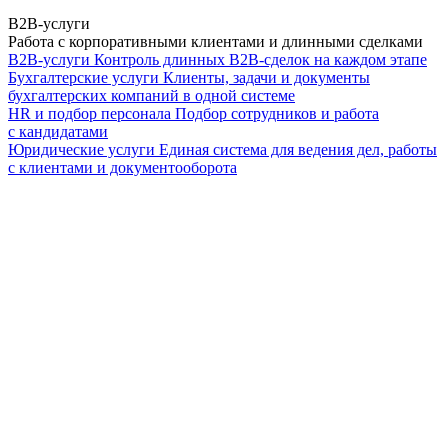
B2B-услуги
Работа с корпоративными клиентами и длинными сделками
B2B-услуги
Контроль длинных B2B-сделок на каждом этапе
Бухгалтерские услуги
Клиенты, задачи и документы
бухгалтерских компаний в одной системе
HR и подбор персонала
Подбор сотрудников и работа
с кандидатами
Юридические услуги
Единая система для ведения дел, работы
с клиентами и документооборота