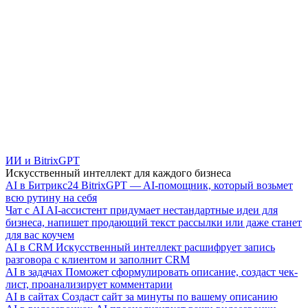
ИИ и BitrixGPT
Искусственный интеллект для каждого бизнеса
AI в Битрикс24
BitrixGPT — AI-помощник, который возьмет
всю рутину на себя
Чат с AI
AI-ассистент придумает нестандартные идеи для
бизнеса, напишет продающий текст рассылки или даже станет
для вас коучем
AI в CRM
Искусственный интеллект расшифрует запись
разговора с клиентом и заполнит CRM
AI в задачах
Поможет сформулировать описание, создаст чек-
лист, проанализирует комментарии
AI в сайтах
Создаст сайт за минуты по вашему описанию