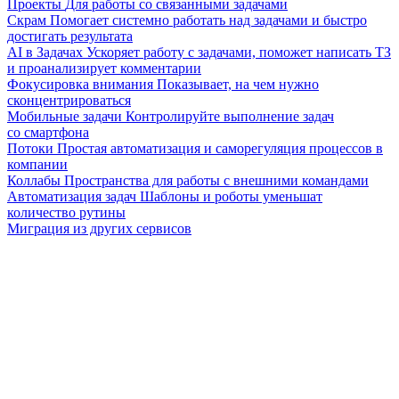
Проекты
Для работы со связанными задачами
Скрам
Помогает системно работать над задачами и быстро
достигать результата
AI в Задачах
Ускоряет работу с задачами, поможет написать ТЗ
и проанализирует комментарии
Фокусировка внимания
Показывает, на чем нужно
сконцентрироваться
Мобильные задачи
Контролируйте выполнение задач
со смартфона
Потоки
Простая автоматизация и саморегуляция процессов в
компании
Коллабы
Пространства для работы с внешними командами
Автоматизация задач
Шаблоны и роботы уменьшат
количество рутины
Миграция из других сервисов