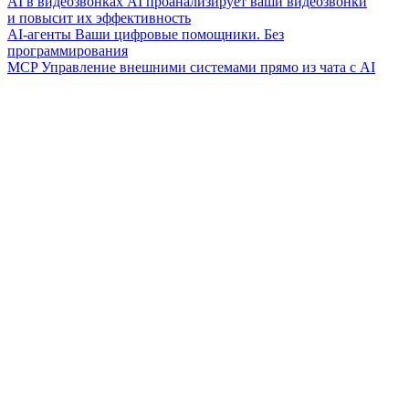
AI в видеозвонках
AI проанализирует ваши видеозвонки
и повысит их эффективность
AI-агенты
Ваши цифровые помощники. Без
программирования
MCP
Управление внешними системами прямо из чата с AI