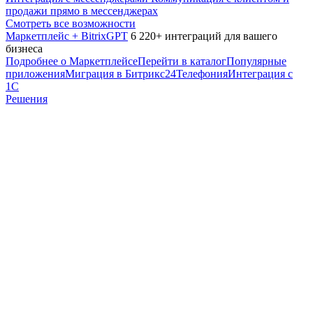
продажи прямо в мессенджерах
Смотреть все возможности
Маркетплейс + BitrixGPT
6 220+ интеграций для вашего
бизнеса
Подробнее о Маркетплейсе
Перейти в каталог
Популярные
приложения
Миграция в Битрикс24
Телефония
Интеграция с
1С
Решения