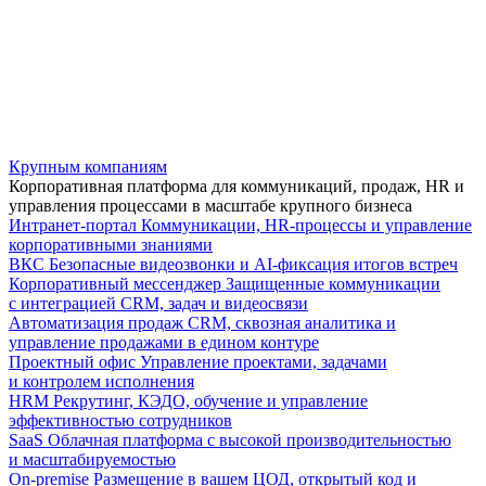
Крупным компаниям
Корпоративная платформа для коммуникаций, продаж, HR и
управления процессами в масштабе крупного бизнеса
Интранет-портал
Коммуникации, HR-процессы и управление
корпоративными знаниями
ВКС
Безопасные видеозвонки и AI-фиксация итогов встреч
Корпоративный мессенджер
Защищенные коммуникации
с интеграцией CRM, задач и видеосвязи
Автоматизация продаж
CRM, сквозная аналитика и
управление продажами в едином контуре
Проектный офис
Управление проектами, задачами
и контролем исполнения
HRM
Рекрутинг, КЭДО, обучение и управление
эффективностью сотрудников
SaaS
Облачная платформа с высокой производительностью
и масштабируемостью
On-premise
Размещение в вашем ЦОД, открытый код и