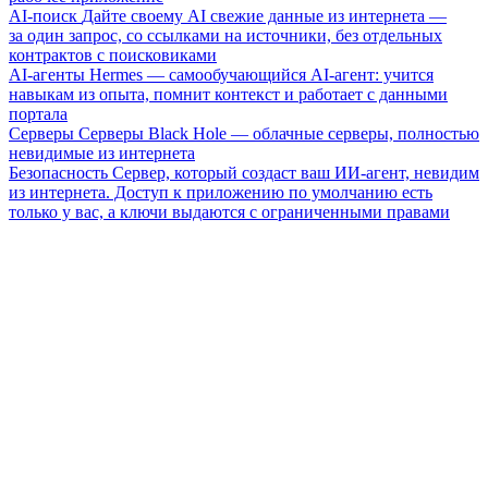
AI-поиск
Дайте своему AI свежие данные из интернета —
за один запрос, со ссылками на источники, без отдельных
контрактов с поисковиками
AI-агенты
Hermes — самообучающийся AI-агент: учится
навыкам из опыта, помнит контекст и работает с данными
портала
Серверы
Серверы Black Hole — облачные серверы, полностью
невидимые из интернета
Безопасность
Сервер, который создаст ваш ИИ-агент, невидим
из интернета. Доступ к приложению по умолчанию есть
только у вас, а ключи выдаются с ограниченными правами