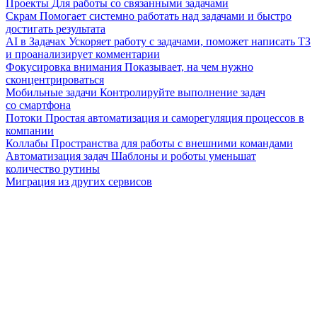
Проекты
Для работы со связанными задачами
Скрам
Помогает системно работать над задачами и быстро
достигать результата
AI в Задачах
Ускоряет работу с задачами, поможет написать ТЗ
и проанализирует комментарии
Фокусировка внимания
Показывает, на чем нужно
сконцентрироваться
Мобильные задачи
Контролируйте выполнение задач
со смартфона
Потоки
Простая автоматизация и саморегуляция процессов в
компании
Коллабы
Пространства для работы с внешними командами
Автоматизация задач
Шаблоны и роботы уменьшат
количество рутины
Миграция из других сервисов