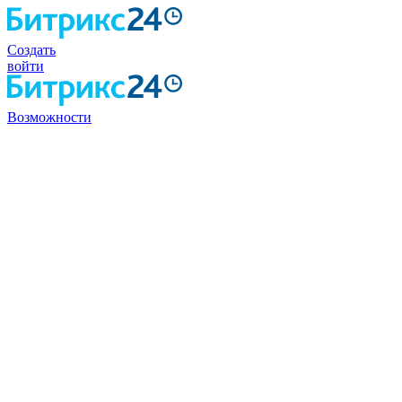
Создать
войти
Возможности