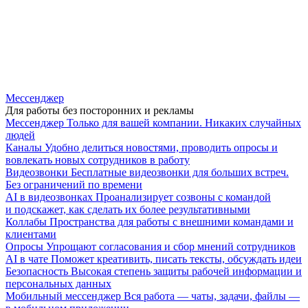
Мессенджер
Для работы без посторонних и рекламы
Мессенджер
Только для вашей компании. Никаких случайных
людей
Каналы
Удобно делиться новостями, проводить опросы и
вовлекать новых сотрудников в работу
Видеозвонки
Бесплатные видеозвонки для больших встреч.
Без ограничений по времени
AI в видеозвонках
Проанализирует созвоны с командой
и подскажет, как сделать их более результативными
Коллабы
Пространства для работы с внешними командами и
клиентами
Опросы
Упрощают согласования и сбор мнений сотрудников
AI в чате
Поможет креативить, писать тексты, обсуждать идеи
Безопасность
Высокая степень защиты рабочей информации и
персональных данных
Мобильный мессенджер
Вся работа — чаты, задачи, файлы —