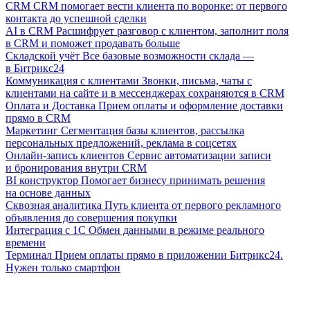
CRM
CRM помогает вести клиента по воронке: от первого
контакта до успешной сделки
AI в CRM
Расшифрует разговор с клиентом, заполнит поля
в CRM и поможет продавать больше
Складской учёт
Все базовые возможности склада —
в Битрикс24
Коммуникация с клиентами
Звонки, письма, чаты с
клиентами на сайте и в мессенджерах сохраняются в CRM
Оплата и Доставка
Прием оплаты и оформление доставки
прямо в CRM
Маркетинг
Сегментация базы клиентов, рассылка
персональных предложений, реклама в соцсетях
Онлайн-запись клиентов
Сервис автоматизации записи
и бронирования внутри CRM
BI конструктор
Помогает бизнесу принимать решения
на основе данных
Сквозная аналитика
Путь клиента от первого рекламного
объявления до совершения покупки
Интеграция с 1С
Обмен данными в режиме реального
времени
Терминал
Прием оплаты прямо в приложении Битрикс24.
Нужен только смартфон