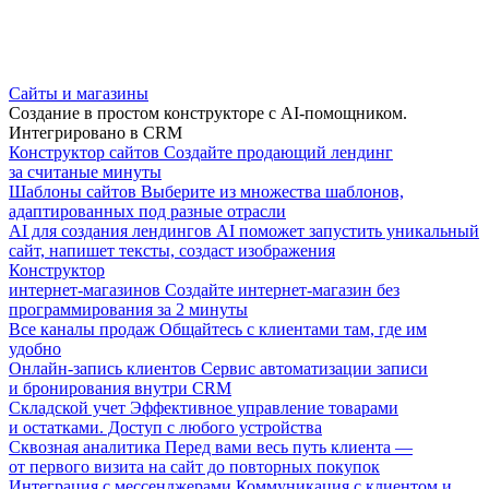
Сайты и магазины
Создание в простом конструкторе с AI-помощником.
Интегрировано в CRM
Конструктор сайтов
Создайте продающий лендинг
за считаные минуты
Шаблоны сайтов
Выберите из множества шаблонов,
адаптированных под разные отрасли
AI для создания лендингов
AI поможет запустить уникальный
сайт, напишет тексты, создаст изображения
Конструктор
интернет-магазинов
Создайте интернет-магазин без
программирования за 2 минуты
Все каналы продаж
Общайтесь с клиентами там, где им
удобно
Онлайн-запись клиентов
Сервис автоматизации записи
и бронирования внутри CRM
Складской учет
Эффективное управление товарами
и остатками. Доступ с любого устройства
Сквозная аналитика
Перед вами весь путь клиента —
от первого визита на сайт до повторных покупок
Интеграция с мессенджерами
Коммуникация с клиентом и