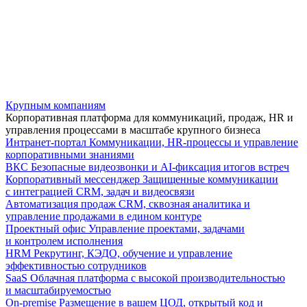
Крупным компаниям
Корпоративная платформа для коммуникаций, продаж, HR и
управления процессами в масштабе крупного бизнеса
Интранет-портал
Коммуникации, HR-процессы и управление
корпоративными знаниями
ВКС
Безопасные видеозвонки и AI-фиксация итогов встреч
Корпоративный мессенджер
Защищенные коммуникации
с интеграцией CRM, задач и видеосвязи
Автоматизация продаж
CRM, сквозная аналитика и
управление продажами в едином контуре
Проектный офис
Управление проектами, задачами
и контролем исполнения
HRM
Рекрутинг, КЭДО, обучение и управление
эффективностью сотрудников
SaaS
Облачная платформа с высокой производительностью
и масштабируемостью
On-premise
Размещение в вашем ЦОД, открытый код и