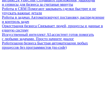
Битрикс24 VibeCode
Создавайте приложения, дашборды
и сервисы для бизнеса за считаные минуты
Роботы в CRM
Помогают закрывать сделки быстрее и не
упускать важные детали
Роботы в задачах
Автоматизируют постановку, распределение
и контроль задач
Оркестрация бизнеса
Связывает людей, процессы и данные в
единую систему
Искусственный интеллект
AI-ассистент готов помогать
с любыми задачами. Просто начните диалог
Роботизация бизнеса
Быстрая автоматизация любых
процессов без программистов (no-code)