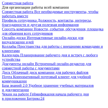
Совместная работа
Для организации работы всей компании
Совместная работа
Все необходимые инструменты, чтобы
работать вместе
Профиль сотрудника
Должность, контакты, интересы,
благодарности и другая полезная информация
Соцсеть компании
Новости, события, обсуждения, площадка
для общения всех сотрудников
Онлайн-доски
Интерактивные онлайн-доски для
визуализации идей
Коллабы
Пространства для работы с внешними командами и
клиентами
Календарь
Планирование рабочего дня и встреч с любого
устройства
Документы онлайн
Встроенный онлайн-редактор для
совместной работы с документами
Диск
Облачный диск компании для рабочих файлов
Почта
Корпоративный почтовый клиент для удобной
коммуникации
База знаний 2.0
Удобное хранение учебных материалов
и документации
Чекин на работе
Геймификация начала рабочего дня
в приложении Битрикс24