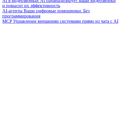
AI в видеозвонках
AI проанализирует ваши видеозвонки
и повысит их эффективность
AI-агенты
Ваши цифровые помощники. Без
программирования
MCP
Управление внешними системами прямо из чата с AI