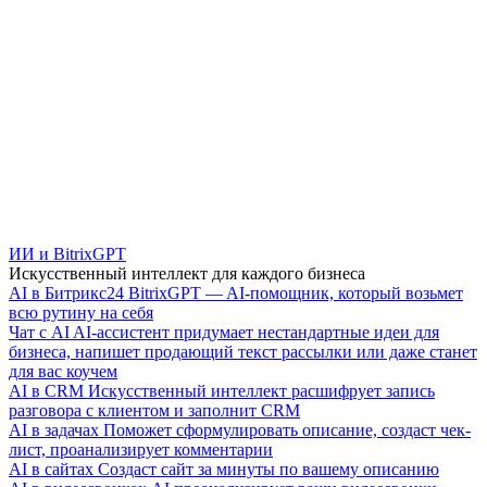
ИИ и BitrixGPT
Искусственный интеллект для каждого бизнеса
AI в Битрикс24
BitrixGPT — AI-помощник, который возьмет
всю рутину на себя
Чат с AI
AI-ассистент придумает нестандартные идеи для
бизнеса, напишет продающий текст рассылки или даже станет
для вас коучем
AI в CRM
Искусственный интеллект расшифрует запись
разговора с клиентом и заполнит CRM
AI в задачах
Поможет сформулировать описание, создаст чек-
лист, проанализирует комментарии
AI в сайтах
Создаст сайт за минуты по вашему описанию