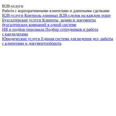
B2B-услуги
Работа с корпоративными клиентами и длинными сделками
B2B-услуги
Контроль длинных B2B-сделок на каждом этапе
Бухгалтерские услуги
Клиенты, задачи и документы
бухгалтерских компаний в одной системе
HR и подбор персонала
Подбор сотрудников и работа
с кандидатами
Юридические услуги
Единая система для ведения дел, работы
с клиентами и документооборота