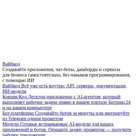
Вайбкод
Создавайте приложения, чат-боты, дашборды и сервисы
для бизнеса самостоятельно, без навыков программирования,
с помощью ИИ
Вайбкод
Всё уже есть внутри: API, серверы, документация,
ИИ-модели
Коворк/Код
Десктоп-приложение с AI-агентом, который
выполняет рабочие задачи прямо в вашем портале Битрикс24
и на вашем компьютере
Бот-платформа
Создавайте ботов за минуты или мигрируйте
из Telegram одним промптом
Модели
Готовые встраиваемые AI-модели для ваших
приложений и ботов. Опишите задачу промптом — получите
рабочее приложение