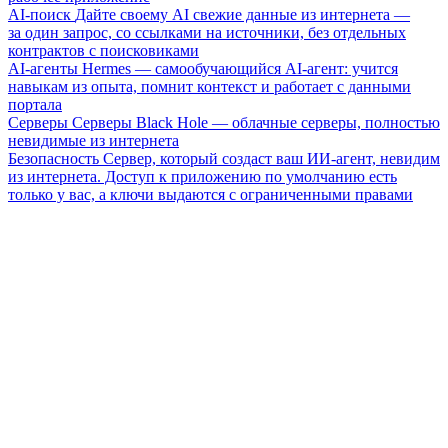
AI-поиск
Дайте своему AI свежие данные из интернета —
за один запрос, со ссылками на источники, без отдельных
контрактов с поисковиками
AI-агенты
Hermes — самообучающийся AI-агент: учится
навыкам из опыта, помнит контекст и работает с данными
портала
Серверы
Серверы Black Hole — облачные серверы, полностью
невидимые из интернета
Безопасность
Сервер, который создаст ваш ИИ-агент, невидим
из интернета. Доступ к приложению по умолчанию есть
только у вас, а ключи выдаются с ограниченными правами