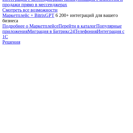
продажи прямо в мессенджерах
Смотреть все возможности
Маркетплейс + BitrixGPT
6 200+ интеграций для вашего
бизнеса
Подробнее о Маркетплейсе
Перейти в каталог
Популярные
приложения
Миграция в Битрикс24
Телефония
Интеграция с
1С
Решения