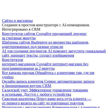
Сайты и магазины
Создание в простом конструкторе с AI-помощником.
Интегрировано в CRM
Конструктор сайтов
Создайте продающий лендинг
за считаные минуты
Шаблоны сайтов
Выберите из множества шаблонов,
адаптированных под разные отрасли
AI для создания лендингов
AI поможет запустить уникальный
сайт, напишет тексты, создаст изображения
Конструктор
интернет-магазинов
Создайте интернет-магазин без
программирования за 2 минуты
Все каналы продаж
Общайтесь с клиентами там, где им
удобно
Онлайн-запись клиентов
Сервис автоматизации записи
и бронирования внутри CRM
Складской учет
Эффективное управление товарами
и остатками. Доступ с любого устройства
Сквозная аналитика
Перед вами весь путь клиента —
от первого визита на сайт до повторных покупок
Интеграция с мессенджерами
Коммуникация с клиентом и