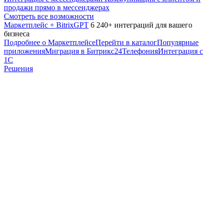
продажи прямо в мессенджерах
Смотреть все возможности
Маркетплейс + BitrixGPT
6 240+ интеграций для вашего
бизнеса
Подробнее о Маркетплейсе
Перейти в каталог
Популярные
приложения
Миграция в Битрикс24
Телефония
Интеграция с
1С
Решения