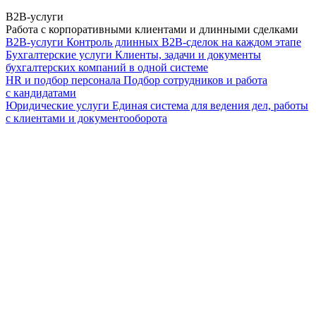
B2B-услуги
Работа с корпоративными клиентами и длинными сделками
B2B-услуги
Контроль длинных B2B-сделок на каждом этапе
Бухгалтерские услуги
Клиенты, задачи и документы
бухгалтерских компаний в одной системе
HR и подбор персонала
Подбор сотрудников и работа
с кандидатами
Юридические услуги
Единая система для ведения дел, работы
с клиентами и документооборота