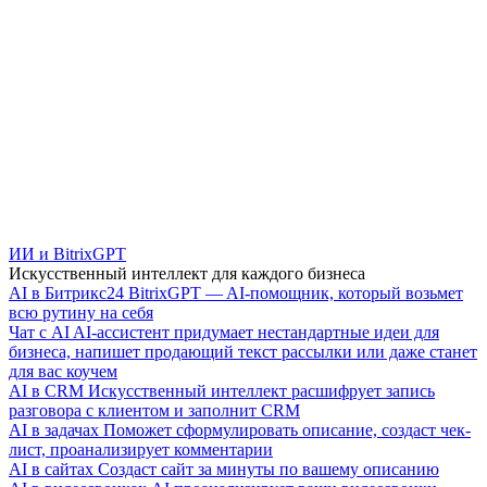
ИИ и BitrixGPT
Искусственный интеллект для каждого бизнеса
AI в Битрикс24
BitrixGPT — AI-помощник, который возьмет
всю рутину на себя
Чат с AI
AI-ассистент придумает нестандартные идеи для
бизнеса, напишет продающий текст рассылки или даже станет
для вас коучем
AI в CRM
Искусственный интеллект расшифрует запись
разговора с клиентом и заполнит CRM
AI в задачах
Поможет сформулировать описание, создаст чек-
лист, проанализирует комментарии
AI в сайтах
Создаст сайт за минуты по вашему описанию