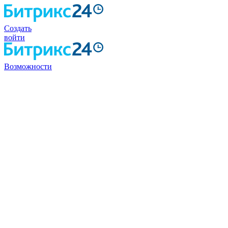
Создать
войти
Возможности