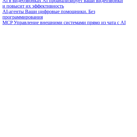
AI в видеозвонках
AI проанализирует ваши видеозвонки
и повысит их эффективность
AI-агенты
Ваши цифровые помощники. Без
программирования
MCP
Управление внешними системами прямо из чата с AI