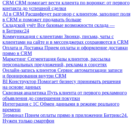
CRM
CRM помогает вести клиента по воронке: от первого
контакта до успешной сделки
AI в CRM
Расшифрует разговор с клиентом, заполнит поля
в CRM и поможет продавать больше
Складской учёт
Все базовые возможности склада —
в Битрикс24
Коммуникация с клиентами
Звонки, письма, чаты с
клиентами на сайте и в мессенджерах сохраняются в CRM
Оплата и Доставка
Прием оплаты и оформление доставки
прямо в CRM
Маркетинг
Сегментация базы клиентов, рассылка
персональных предложений, реклама в соцсетях
Онлайн-запись клиентов
Сервис автоматизации записи
и бронирования внутри CRM
BI Конструктор
Помогает бизнесу принимать решения
на основе данных
Сквозная аналитика
Путь клиента от первого рекламного
объявления до совершения покупки
Интеграция с 1С
Обмен данными в режиме реального
времени
Терминал
Прием оплаты прямо в приложении Битрикс24.
Нужен только смартфон