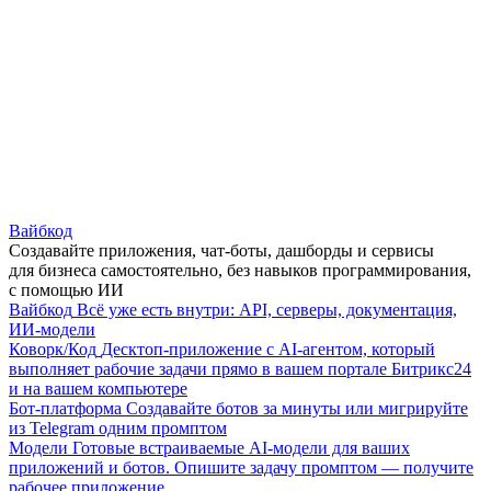
Вайбкод
Создавайте приложения, чат-боты, дашборды и сервисы
для бизнеса самостоятельно, без навыков программирования,
с помощью ИИ
Вайбкод
Всё уже есть внутри: API, серверы, документация,
ИИ-модели
Коворк/Код
Десктоп-приложение с AI-агентом, который
выполняет рабочие задачи прямо в вашем портале Битрикс24
и на вашем компьютере
Бот-платформа
Создавайте ботов за минуты или мигрируйте
из Telegram одним промптом
Модели
Готовые встраиваемые AI-модели для ваших
приложений и ботов. Опишите задачу промптом — получите
рабочее приложение