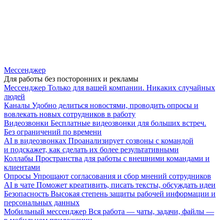
Мессенджер
Для работы без посторонних и рекламы
Мессенджер
Только для вашей компании. Никаких случайных
людей
Каналы
Удобно делиться новостями, проводить опросы и
вовлекать новых сотрудников в работу
Видеозвонки
Бесплатные видеозвонки для больших встреч.
Без ограничений по времени
AI в видеозвонках
Проанализирует созвоны с командой
и подскажет, как сделать их более результативными
Коллабы
Пространства для работы с внешними командами и
клиентами
Опросы
Упрощают согласования и сбор мнений сотрудников
AI в чате
Поможет креативить, писать тексты, обсуждать идеи
Безопасность
Высокая степень защиты рабочей информации и
персональных данных
Мобильный мессенджер
Вся работа — чаты, задачи, файлы —