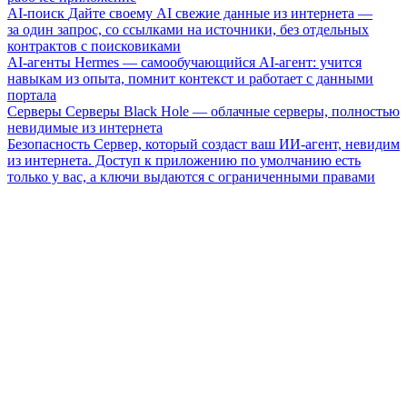
AI-поиск
Дайте своему AI свежие данные из интернета —
за один запрос, со ссылками на источники, без отдельных
контрактов с поисковиками
AI-агенты
Hermes — самообучающийся AI-агент: учится
навыкам из опыта, помнит контекст и работает с данными
портала
Серверы
Серверы Black Hole — облачные серверы, полностью
невидимые из интернета
Безопасность
Сервер, который создаст ваш ИИ-агент, невидим
из интернета. Доступ к приложению по умолчанию есть
только у вас, а ключи выдаются с ограниченными правами