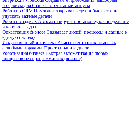
Битрикс24 VibeCode
Создавайте приложения, дашборды
и сервисы для бизнеса за считаные минуты
Роботы в CRM
Помогают закрывать сделки быстрее и не
упускать важные детали
Роботы в задачах
Автоматизируют постановку, распределение
и контроль задач
Оркестрация бизнеса
Связывает людей, процессы и данные в
единую систему
Искусственный интеллект
AI-ассистент готов помогать
с любыми задачами. Просто начните диалог
Роботизация бизнеса
Быстрая автоматизация любых
процессов без программистов (no-code)