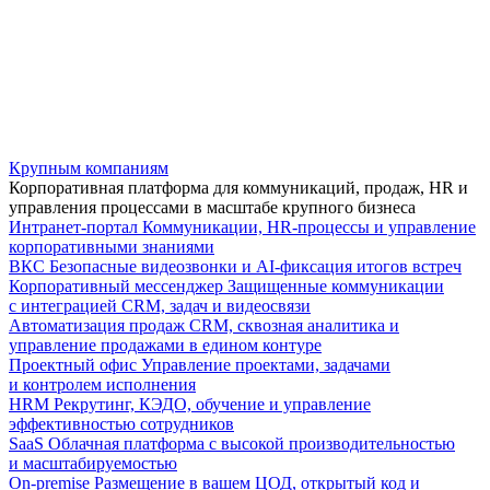
Крупным компаниям
Корпоративная платформа для коммуникаций, продаж, HR и
управления процессами в масштабе крупного бизнеса
Интранет-портал
Коммуникации, HR-процессы и управление
корпоративными знаниями
ВКС
Безопасные видеозвонки и AI-фиксация итогов встреч
Корпоративный мессенджер
Защищенные коммуникации
с интеграцией CRM, задач и видеосвязи
Автоматизация продаж
CRM, сквозная аналитика и
управление продажами в едином контуре
Проектный офис
Управление проектами, задачами
и контролем исполнения
HRM
Рекрутинг, КЭДО, обучение и управление
эффективностью сотрудников
SaaS
Облачная платформа с высокой производительностью
и масштабируемостью
On-premise
Размещение в вашем ЦОД, открытый код и