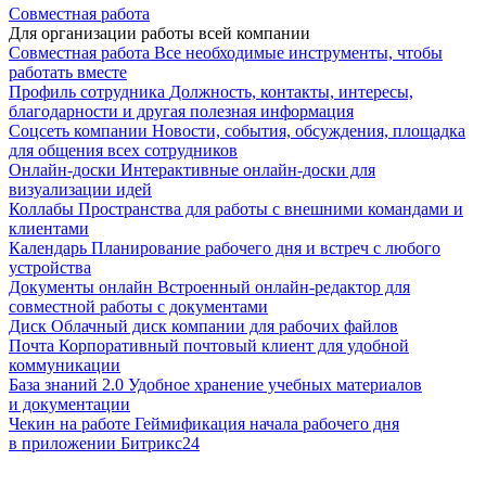
Совместная работа
Для организации работы всей компании
Совместная работа
Все необходимые инструменты, чтобы
работать вместе
Профиль сотрудника
Должность, контакты, интересы,
благодарности и другая полезная информация
Соцсеть компании
Новости, события, обсуждения, площадка
для общения всех сотрудников
Онлайн-доски
Интерактивные онлайн-доски для
визуализации идей
Коллабы
Пространства для работы с внешними командами и
клиентами
Календарь
Планирование рабочего дня и встреч с любого
устройства
Документы онлайн
Встроенный онлайн-редактор для
совместной работы с документами
Диск
Облачный диск компании для рабочих файлов
Почта
Корпоративный почтовый клиент для удобной
коммуникации
База знаний 2.0
Удобное хранение учебных материалов
и документации
Чекин на работе
Геймификация начала рабочего дня
в приложении Битрикс24