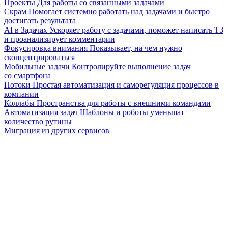
Проекты
Для работы со связанными задачами
Скрам
Помогает системно работать над задачами и быстро
достигать результата
AI в Задачах
Ускоряет работу с задачами, поможет написать ТЗ
и проанализирует комментарии
Фокусировка внимания
Показывает, на чем нужно
сконцентрироваться
Мобильные задачи
Контролируйте выполнение задач
со смартфона
Потоки
Простая автоматизация и саморегуляция процессов в
компании
Коллабы
Пространства для работы с внешними командами
Автоматизация задач
Шаблоны и роботы уменьшат
количество рутины
Миграция из других сервисов