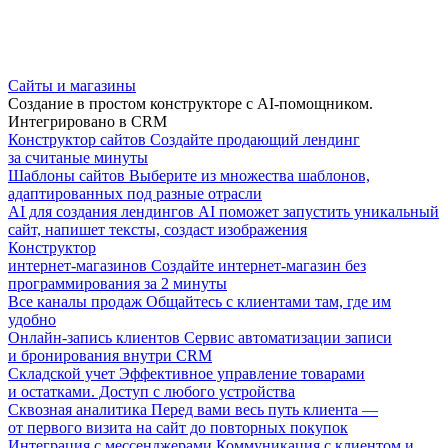
Сайты и магазины
Создание в простом конструкторе с AI-помощником.
Интегрировано в CRM
Конструктор сайтов
Создайте продающий лендинг
за считаные минуты
Шаблоны сайтов
Выберите из множества шаблонов,
адаптированных под разные отрасли
AI для создания лендингов
AI поможет запустить уникальный
сайт, напишет тексты, создаст изображения
Конструктор
интернет-магазинов
Создайте интернет-магазин без
программирования за 2 минуты
Все каналы продаж
Общайтесь с клиентами там, где им
удобно
Онлайн-запись клиентов
Сервис автоматизации записи
и бронирования внутри CRM
Складской учет
Эффективное управление товарами
и остатками. Доступ с любого устройства
Сквозная аналитика
Перед вами весь путь клиента —
от первого визита на сайт до повторных покупок
Интеграция с мессенджерами
Коммуникация с клиентом и