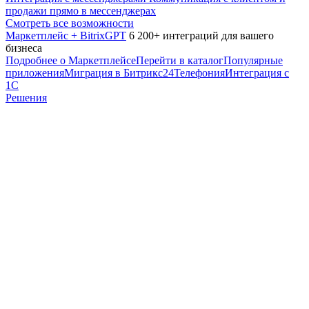
продажи прямо в мессенджерах
Смотреть все возможности
Маркетплейс + BitrixGPT
6 200+ интеграций для вашего
бизнеса
Подробнее о Маркетплейсе
Перейти в каталог
Популярные
приложения
Миграция в Битрикс24
Телефония
Интеграция с
1С
Решения