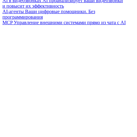
AI в видеозвонках
AI проанализирует ваши видеозвонки
и повысит их эффективность
AI-агенты
Ваши цифровые помощники. Без
программирования
MCP
Управление внешними системами прямо из чата с AI