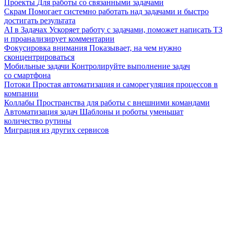
Проекты
Для работы со связанными задачами
Скрам
Помогает системно работать над задачами и быстро
достигать результата
AI в Задачах
Ускоряет работу с задачами, поможет написать ТЗ
и проанализирует комментарии
Фокусировка внимания
Показывает, на чем нужно
сконцентрироваться
Мобильные задачи
Контролируйте выполнение задач
со смартфона
Потоки
Простая автоматизация и саморегуляция процессов в
компании
Коллабы
Пространства для работы с внешними командами
Автоматизация задач
Шаблоны и роботы уменьшат
количество рутины
Миграция из других сервисов