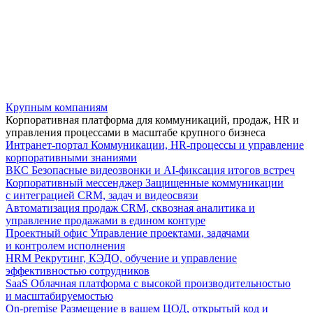
Крупным компаниям
Корпоративная платформа для коммуникаций, продаж, HR и
управления процессами в масштабе крупного бизнеса
Интранет-портал
Коммуникации, HR-процессы и управление
корпоративными знаниями
ВКС
Безопасные видеозвонки и AI-фиксация итогов встреч
Корпоративный мессенджер
Защищенные коммуникации
с интеграцией CRM, задач и видеосвязи
Автоматизация продаж
CRM, сквозная аналитика и
управление продажами в едином контуре
Проектный офис
Управление проектами, задачами
и контролем исполнения
HRM
Рекрутинг, КЭДО, обучение и управление
эффективностью сотрудников
SaaS
Облачная платформа с высокой производительностью
и масштабируемостью
On-premise
Размещение в вашем ЦОД, открытый код и