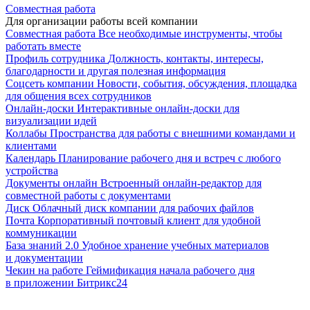
Совместная работа
Для организации работы всей компании
Совместная работа
Все необходимые инструменты, чтобы
работать вместе
Профиль сотрудника
Должность, контакты, интересы,
благодарности и другая полезная информация
Соцсеть компании
Новости, события, обсуждения, площадка
для общения всех сотрудников
Онлайн-доски
Интерактивные онлайн-доски для
визуализации идей
Коллабы
Пространства для работы с внешними командами и
клиентами
Календарь
Планирование рабочего дня и встреч с любого
устройства
Документы онлайн
Встроенный онлайн-редактор для
совместной работы с документами
Диск
Облачный диск компании для рабочих файлов
Почта
Корпоративный почтовый клиент для удобной
коммуникации
База знаний 2.0
Удобное хранение учебных материалов
и документации
Чекин на работе
Геймификация начала рабочего дня
в приложении Битрикс24