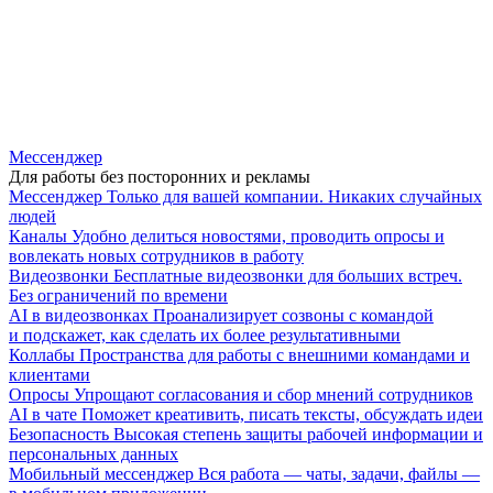
Мессенджер
Для работы без посторонних и рекламы
Мессенджер
Только для вашей компании. Никаких случайных
людей
Каналы
Удобно делиться новостями, проводить опросы и
вовлекать новых сотрудников в работу
Видеозвонки
Бесплатные видеозвонки для больших встреч.
Без ограничений по времени
AI в видеозвонках
Проанализирует созвоны с командой
и подскажет, как сделать их более результативными
Коллабы
Пространства для работы с внешними командами и
клиентами
Опросы
Упрощают согласования и сбор мнений сотрудников
AI в чате
Поможет креативить, писать тексты, обсуждать идеи
Безопасность
Высокая степень защиты рабочей информации и
персональных данных
Мобильный мессенджер
Вся работа — чаты, задачи, файлы —