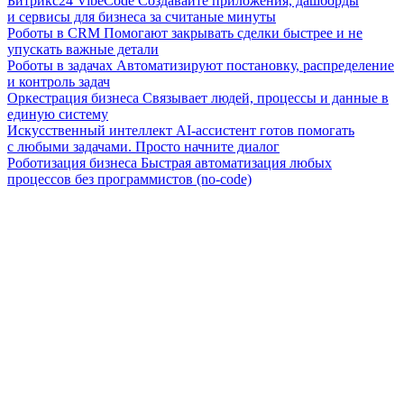
Битрикс24 VibeCode
Создавайте приложения, дашборды
и сервисы для бизнеса за считаные минуты
Роботы в CRM
Помогают закрывать сделки быстрее и не
упускать важные детали
Роботы в задачах
Автоматизируют постановку, распределение
и контроль задач
Оркестрация бизнеса
Связывает людей, процессы и данные в
единую систему
Искусственный интеллект
AI-ассистент готов помогать
с любыми задачами. Просто начните диалог
Роботизация бизнеса
Быстрая автоматизация любых
процессов без программистов (no-code)