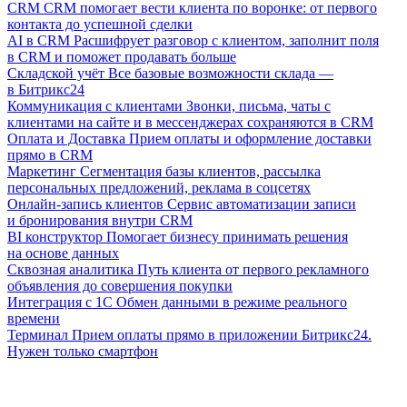
CRM
CRM помогает вести клиента по воронке: от первого
контакта до успешной сделки
AI в CRM
Расшифрует разговор с клиентом, заполнит поля
в CRM и поможет продавать больше
Складской учёт
Все базовые возможности склада —
в Битрикс24
Коммуникация с клиентами
Звонки, письма, чаты с
клиентами на сайте и в мессенджерах сохраняются в CRM
Оплата и Доставка
Прием оплаты и оформление доставки
прямо в CRM
Маркетинг
Сегментация базы клиентов, рассылка
персональных предложений, реклама в соцсетях
Онлайн-запись клиентов
Сервис автоматизации записи
и бронирования внутри CRM
BI конструктор
Помогает бизнесу принимать решения
на основе данных
Сквозная аналитика
Путь клиента от первого рекламного
объявления до совершения покупки
Интеграция с 1С
Обмен данными в режиме реального
времени
Терминал
Прием оплаты прямо в приложении Битрикс24.
Нужен только смартфон