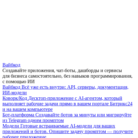
Вайбкод
Создавайте приложения, чат-боты, дашборды и сервисы
для бизнеса самостоятельно, без навыков программирования,
с помощью ИИ
Вайбкод
Всё уже есть внутри: API, серверы, документация,
ИИ-модели
Коворк/Код
Десктоп-приложение с AI-агентом, который
выполняет рабочие задачи прямо в вашем портале Битрикс24
и на вашем компьютере
Бот-платформа
Создавайте ботов за минуты или мигрируйте
из Telegram одним промптом
Модели
Готовые встраиваемые AI-модели для ваших
приложений и ботов. Опишите задачу промптом — получите
рабочее приложение