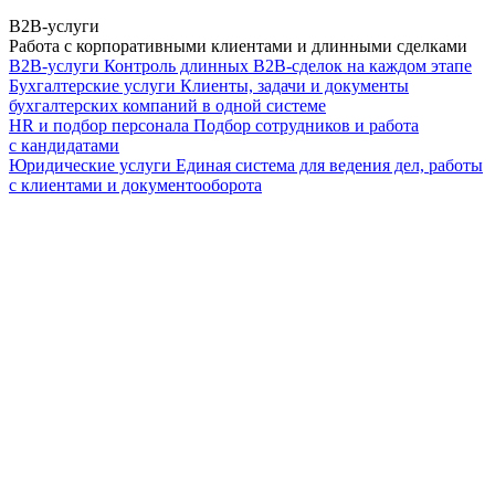
B2B-услуги
Работа с корпоративными клиентами и длинными сделками
B2B-услуги
Контроль длинных B2B-сделок на каждом этапе
Бухгалтерские услуги
Клиенты, задачи и документы
бухгалтерских компаний в одной системе
HR и подбор персонала
Подбор сотрудников и работа
с кандидатами
Юридические услуги
Единая система для ведения дел, работы
с клиентами и документооборота