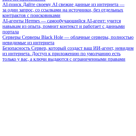
AI-поиск
Дайте своему AI свежие данные из интернета —
за один запрос, со ссылками на источники, без отдельных
контрактов с поисковиками
AI-агенты
Hermes — самообучающийся AI-агент: учится
навыкам из опыта, помнит контекст и работает с данными
портала
Серверы
Серверы Black Hole — облачные серверы, полностью
невидимые из интернета
Безопасность
Сервер, который создаст ваш ИИ-агент, невидим
из интернета. Доступ к приложению по умолчанию есть
только у вас, а ключи выдаются с ограниченными правами