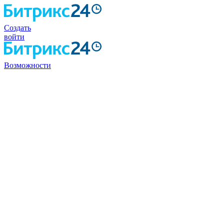
Создать
войти
Возможности