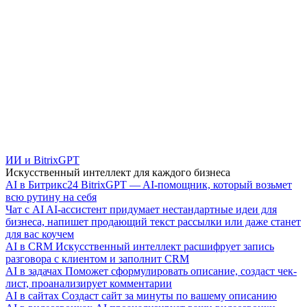
ИИ и BitrixGPT
Искусственный интеллект для каждого бизнеса
AI в Битрикс24
BitrixGPT — AI-помощник, который возьмет
всю рутину на себя
Чат с AI
AI-ассистент придумает нестандартные идеи для
бизнеса, напишет продающий текст рассылки или даже станет
для вас коучем
AI в CRM
Искусственный интеллект расшифрует запись
разговора с клиентом и заполнит CRM
AI в задачах
Поможет сформулировать описание, создаст чек-
лист, проанализирует комментарии
AI в сайтах
Создаст сайт за минуты по вашему описанию