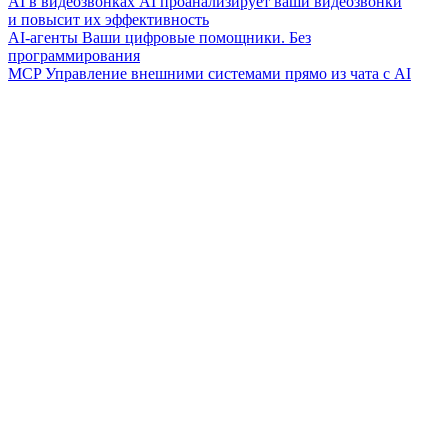
AI в видеозвонках
AI проанализирует ваши видеозвонки
и повысит их эффективность
AI-агенты
Ваши цифровые помощники. Без
программирования
MCP
Управление внешними системами прямо из чата с AI