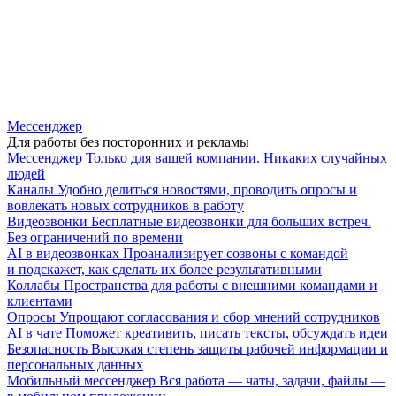
Мессенджер
Для работы без посторонних и рекламы
Мессенджер
Только для вашей компании. Никаких случайных
людей
Каналы
Удобно делиться новостями, проводить опросы и
вовлекать новых сотрудников в работу
Видеозвонки
Бесплатные видеозвонки для больших встреч.
Без ограничений по времени
AI в видеозвонках
Проанализирует созвоны с командой
и подскажет, как сделать их более результативными
Коллабы
Пространства для работы с внешними командами и
клиентами
Опросы
Упрощают согласования и сбор мнений сотрудников
AI в чате
Поможет креативить, писать тексты, обсуждать идеи
Безопасность
Высокая степень защиты рабочей информации и
персональных данных
Мобильный мессенджер
Вся работа — чаты, задачи, файлы —