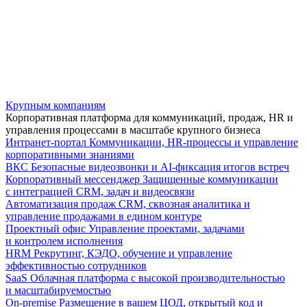
Крупным компаниям
Корпоративная платформа для коммуникаций, продаж, HR и
управления процессами в масштабе крупного бизнеса
Интранет-портал
Коммуникации, HR-процессы и управление
корпоративными знаниями
ВКС
Безопасные видеозвонки и AI-фиксация итогов встреч
Корпоративный мессенджер
Защищенные коммуникации
с интеграцией CRM, задач и видеосвязи
Автоматизация продаж
CRM, сквозная аналитика и
управление продажами в едином контуре
Проектный офис
Управление проектами, задачами
и контролем исполнения
HRM
Рекрутинг, КЭДО, обучение и управление
эффективностью сотрудников
SaaS
Облачная платформа с высокой производительностью
и масштабируемостью
On-premise
Размещение в вашем ЦОД, открытый код и