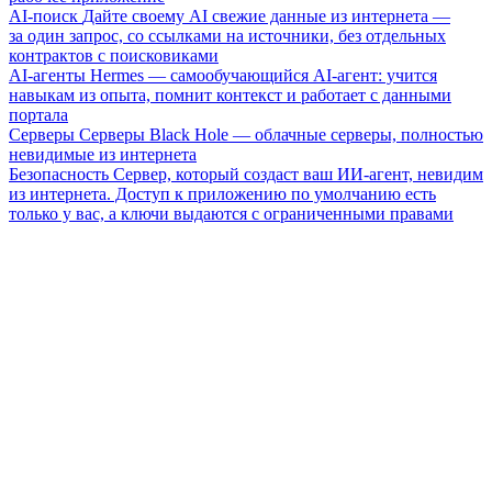
AI-поиск
Дайте своему AI свежие данные из интернета —
за один запрос, со ссылками на источники, без отдельных
контрактов с поисковиками
AI-агенты
Hermes — самообучающийся AI-агент: учится
навыкам из опыта, помнит контекст и работает с данными
портала
Серверы
Серверы Black Hole — облачные серверы, полностью
невидимые из интернета
Безопасность
Сервер, который создаст ваш ИИ-агент, невидим
из интернета. Доступ к приложению по умолчанию есть
только у вас, а ключи выдаются с ограниченными правами