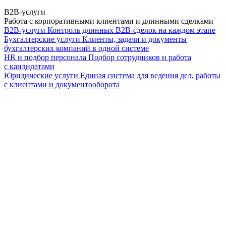
B2B-услуги
Работа с корпоративными клиентами и длинными сделками
B2B-услуги
Контроль длинных B2B-сделок на каждом этапе
Бухгалтерские услуги
Клиенты, задачи и документы
бухгалтерских компаний в одной системе
HR и подбор персонала
Подбор сотрудников и работа
с кандидатами
Юридические услуги
Единая система для ведения дел, работы
с клиентами и документооборота