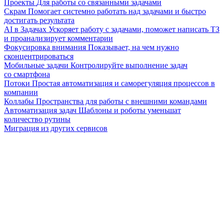
Проекты
Для работы со связанными задачами
Скрам
Помогает системно работать над задачами и быстро
достигать результата
AI в Задачах
Ускоряет работу с задачами, поможет написать ТЗ
и проанализирует комментарии
Фокусировка внимания
Показывает, на чем нужно
сконцентрироваться
Мобильные задачи
Контролируйте выполнение задач
со смартфона
Потоки
Простая автоматизация и саморегуляция процессов в
компании
Коллабы
Пространства для работы с внешними командами
Автоматизация задач
Шаблоны и роботы уменьшат
количество рутины
Миграция из других сервисов