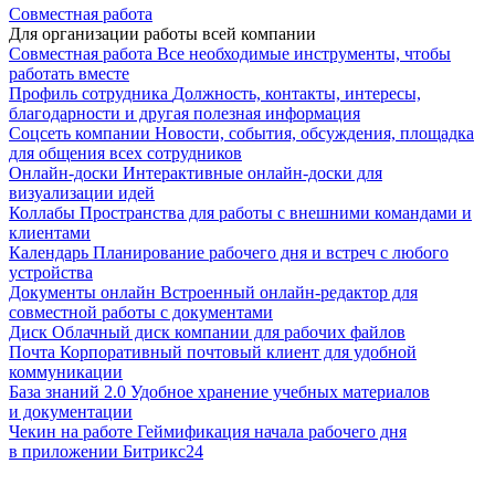
Совместная работа
Для организации работы всей компании
Совместная работа
Все необходимые инструменты, чтобы
работать вместе
Профиль сотрудника
Должность, контакты, интересы,
благодарности и другая полезная информация
Соцсеть компании
Новости, события, обсуждения, площадка
для общения всех сотрудников
Онлайн-доски
Интерактивные онлайн-доски для
визуализации идей
Коллабы
Пространства для работы с внешними командами и
клиентами
Календарь
Планирование рабочего дня и встреч с любого
устройства
Документы онлайн
Встроенный онлайн-редактор для
совместной работы с документами
Диск
Облачный диск компании для рабочих файлов
Почта
Корпоративный почтовый клиент для удобной
коммуникации
База знаний 2.0
Удобное хранение учебных материалов
и документации
Чекин на работе
Геймификация начала рабочего дня
в приложении Битрикс24