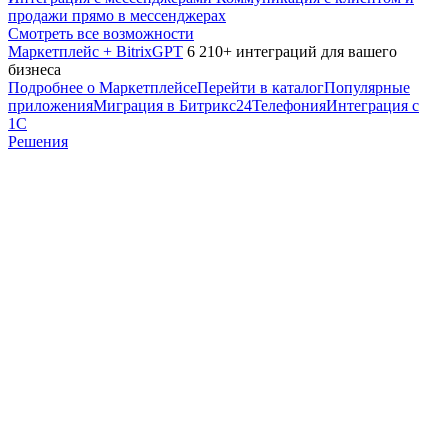
продажи прямо в мессенджерах
Смотреть все возможности
Маркетплейс + BitrixGPT
6 210+ интеграций для вашего
бизнеса
Подробнее о Маркетплейсе
Перейти в каталог
Популярные
приложения
Миграция в Битрикс24
Телефония
Интеграция с
1С
Решения