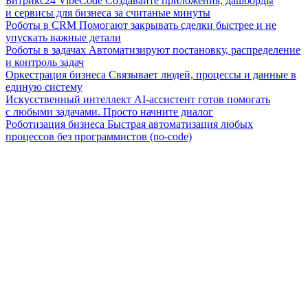
Битрикс24 VibeCode
Создавайте приложения, дашборды
и сервисы для бизнеса за считаные минуты
Роботы в CRM
Помогают закрывать сделки быстрее и не
упускать важные детали
Роботы в задачах
Автоматизируют постановку, распределение
и контроль задач
Оркестрация бизнеса
Связывает людей, процессы и данные в
единую систему
Искусственный интеллект
AI-ассистент готов помогать
с любыми задачами. Просто начните диалог
Роботизация бизнеса
Быстрая автоматизация любых
процессов без программистов (no-code)