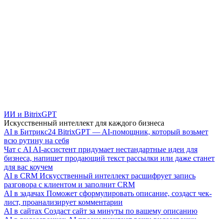
ИИ и BitrixGPT
Искусственный интеллект для каждого бизнеса
AI в Битрикс24
BitrixGPT — AI-помощник, который возьмет
всю рутину на себя
Чат с AI
AI-ассистент придумает нестандартные идеи для
бизнеса, напишет продающий текст рассылки или даже станет
для вас коучем
AI в CRM
Искусственный интеллект расшифрует запись
разговора с клиентом и заполнит CRM
AI в задачах
Поможет сформулировать описание, создаст чек-
лист, проанализирует комментарии
AI в сайтах
Создаст сайт за минуты по вашему описанию