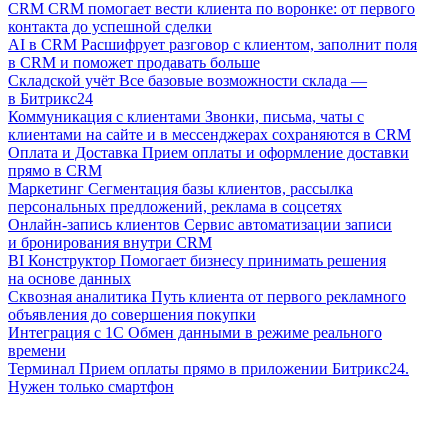
CRM
CRM помогает вести клиента по воронке: от первого
контакта до успешной сделки
AI в CRM
Расшифрует разговор с клиентом, заполнит поля
в CRM и поможет продавать больше
Складской учёт
Все базовые возможности склада —
в Битрикс24
Коммуникация с клиентами
Звонки, письма, чаты с
клиентами на сайте и в мессенджерах сохраняются в CRM
Оплата и Доставка
Прием оплаты и оформление доставки
прямо в CRM
Маркетинг
Сегментация базы клиентов, рассылка
персональных предложений, реклама в соцсетях
Онлайн-запись клиентов
Сервис автоматизации записи
и бронирования внутри CRM
BI Конструктор
Помогает бизнесу принимать решения
на основе данных
Сквозная аналитика
Путь клиента от первого рекламного
объявления до совершения покупки
Интеграция с 1С
Обмен данными в режиме реального
времени
Терминал
Прием оплаты прямо в приложении Битрикс24.
Нужен только смартфон