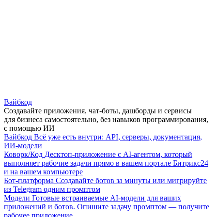
Вайбкод
Создавайте приложения, чат-боты, дашборды и сервисы
для бизнеса самостоятельно, без навыков программирования,
с помощью ИИ
Вайбкод
Всё уже есть внутри: API, серверы, документация,
ИИ-модели
Коворк/Код
Десктоп-приложение с AI-агентом, который
выполняет рабочие задачи прямо в вашем портале Битрикс24
и на вашем компьютере
Бот-платформа
Создавайте ботов за минуты или мигрируйте
из Telegram одним промптом
Модели
Готовые встраиваемые AI-модели для ваших
приложений и ботов. Опишите задачу промптом — получите
рабочее приложение