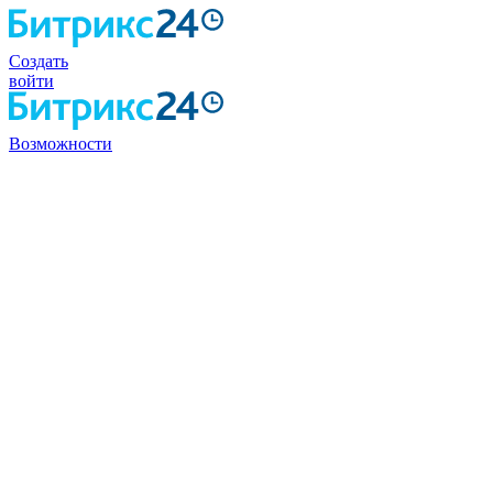
Создать
войти
Возможности