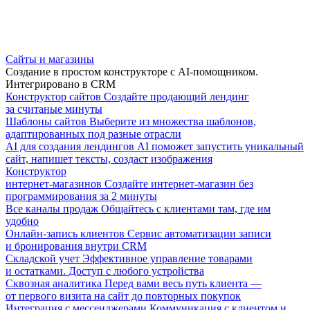
Сайты и магазины
Создание в простом конструкторе с AI-помощником.
Интегрировано в CRM
Конструктор сайтов
Создайте продающий лендинг
за считаные минуты
Шаблоны сайтов
Выберите из множества шаблонов,
адаптированных под разные отрасли
AI для создания лендингов
AI поможет запустить уникальный
сайт, напишет тексты, создаст изображения
Конструктор
интернет-магазинов
Создайте интернет-магазин без
программирования за 2 минуты
Все каналы продаж
Общайтесь с клиентами там, где им
удобно
Онлайн-запись клиентов
Сервис автоматизации записи
и бронирования внутри CRM
Складской учет
Эффективное управление товарами
и остатками. Доступ с любого устройства
Сквозная аналитика
Перед вами весь путь клиента —
от первого визита на сайт до повторных покупок
Интеграция с мессенджерами
Коммуникация с клиентом и