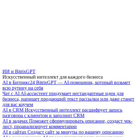
ИИ и BitrixGPT
Искусственный интеллект для каждого бизнеса
AI в Битрикс24
BitrixGPT — AI-помощник, который возьмет
всю рутину на себя
Чат с AI
AI-ассистент придумает нестандартные идеи для
бизнеса, напишет продающий текст рассылки или даже станет
для вас коучем
AI в CRM
Искусственный интеллект расшифрует запись
разговора с клиентом и заполнит CRM
AI в задачах
Поможет сформулировать описание, создаст чек-
лист, проанализирует комментарии
AI в сайтах
Создаст сайт за минуты по вашему описанию