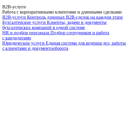
B2B-услуги
Работа с корпоративными клиентами и длинными сделками
B2B-услуги
Контроль длинных B2B-сделок на каждом этапе
Бухгалтерские услуги
Клиенты, задачи и документы
бухгалтерских компаний в одной системе
HR и подбор персонала
Подбор сотрудников и работа
с кандидатами
Юридические услуги
Единая система для ведения дел, работы
с клиентами и документооборота