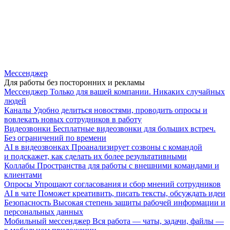
Мессенджер
Для работы без посторонних и рекламы
Мессенджер
Только для вашей компании. Никаких случайных
людей
Каналы
Удобно делиться новостями, проводить опросы и
вовлекать новых сотрудников в работу
Видеозвонки
Бесплатные видеозвонки для больших встреч.
Без ограничений по времени
AI в видеозвонках
Проанализирует созвоны с командой
и подскажет, как сделать их более результативными
Коллабы
Пространства для работы с внешними командами и
клиентами
Опросы
Упрощают согласования и сбор мнений сотрудников
AI в чате
Поможет креативить, писать тексты, обсуждать идеи
Безопасность
Высокая степень защиты рабочей информации и
персональных данных
Мобильный мессенджер
Вся работа — чаты, задачи, файлы —