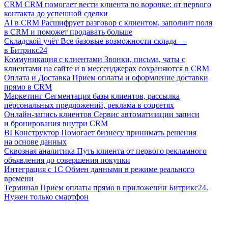
CRM
CRM помогает вести клиента по воронке: от первого
контакта до успешной сделки
AI в CRM
Расшифрует разговор с клиентом, заполнит поля
в CRM и поможет продавать больше
Складской учёт
Все базовые возможности склада —
в Битрикс24
Коммуникация с клиентами
Звонки, письма, чаты с
клиентами на сайте и в мессенджерах сохраняются в CRM
Оплата и Доставка
Прием оплаты и оформление доставки
прямо в CRM
Маркетинг
Сегментация базы клиентов, рассылка
персональных предложений, реклама в соцсетях
Онлайн-запись клиентов
Сервис автоматизации записи
и бронирования внутри CRM
BI Конструктор
Помогает бизнесу принимать решения
на основе данных
Сквозная аналитика
Путь клиента от первого рекламного
объявления до совершения покупки
Интеграция с 1С
Обмен данными в режиме реального
времени
Терминал
Прием оплаты прямо в приложении Битрикс24.
Нужен только смартфон