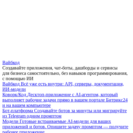
Вайбкод
Создавайте приложения, чат-боты, дашборды и сервисы
для бизнеса самостоятельно, без навыков программирования,
с помощью ИИ
Вайбкод
Всё уже есть внутри: API, серверы, документация,
ИИ-модели
Коворк/Код
Десктоп-приложение с AI-агентом, который
выполняет рабочие задачи прямо в вашем портале Битрикс24
и на вашем компьютере
Бот-платформа
Создавайте ботов за минуты или мигрируйте
из Telegram одним промптом
Модели
Готовые встраиваемые AI-модели для ваших
приложений и ботов. Опишите задачу промптом — получите
рабочее приложение