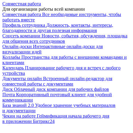
Совместная работа
Для организации работы всей компании
Совместная работа
Все необходимые инструменты, чтобы
работать вместе
Профиль сотрудника
Должность, контакты, интересы,
благодарности и другая полезная информация
Соцсеть компании
Новости, события, обсуждения, площадка
для общения всех сотрудников
Онлайн-доски
Интерактивные онлайн-доски для
визуализации идей
Коллабы
Пространства для работы с внешними командами и
клиентами
Календарь
Планирование рабочего дня и встреч с любого
устройства
Документы онлайн
Встроенный онлайн-редактор для
совместной работы с документами
Диск
Облачный диск компании для рабочих файлов
Почта
Корпоративный почтовый клиент для удобной
коммуникации
База знаний 2.0
Удобное хранение учебных материалов
и документации
Чекин на работе
Геймификация начала рабочего дня
в приложении Битрикс24