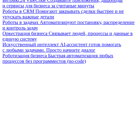
Битрикс24 VibeCode
Создавайте приложения, дашборды
и сервисы для бизнеса за считаные минуты
Роботы в CRM
Помогают закрывать сделки быстрее и не
упускать важные детали
Роботы в задачах
Автоматизируют постановку, распределение
и контроль задач
Оркестрация бизнеса
Связывает людей, процессы и данные в
единую систему
Искусственный интеллект
AI-ассистент готов помогать
с любыми задачами. Просто начните диалог
Роботизация бизнеса
Быстрая автоматизация любых
процессов без программистов (no-code)