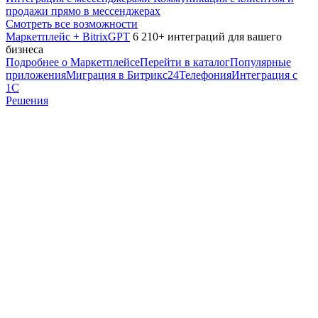
продажи прямо в мессенджерах
Смотреть все возможности
Маркетплейс + BitrixGPT
6 210+ интеграций для вашего
бизнеса
Подробнее о Маркетплейсе
Перейти в каталог
Популярные
приложения
Миграция в Битрикс24
Телефония
Интеграция с
1С
Решения