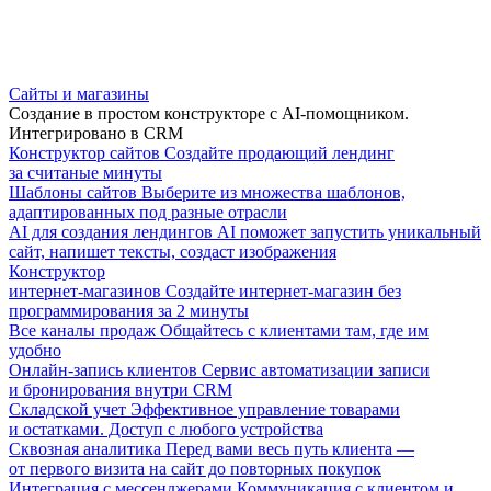
Сайты и магазины
Создание в простом конструкторе с AI-помощником.
Интегрировано в CRM
Конструктор сайтов
Создайте продающий лендинг
за считаные минуты
Шаблоны сайтов
Выберите из множества шаблонов,
адаптированных под разные отрасли
AI для создания лендингов
AI поможет запустить уникальный
сайт, напишет тексты, создаст изображения
Конструктор
интернет-магазинов
Создайте интернет-магазин без
программирования за 2 минуты
Все каналы продаж
Общайтесь с клиентами там, где им
удобно
Онлайн-запись клиентов
Сервис автоматизации записи
и бронирования внутри CRM
Складской учет
Эффективное управление товарами
и остатками. Доступ с любого устройства
Сквозная аналитика
Перед вами весь путь клиента —
от первого визита на сайт до повторных покупок
Интеграция с мессенджерами
Коммуникация с клиентом и