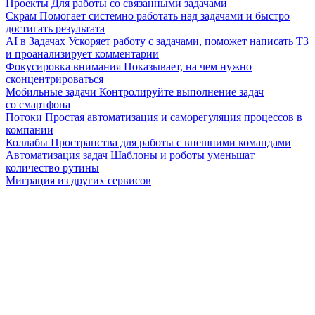
Проекты
Для работы со связанными задачами
Скрам
Помогает системно работать над задачами и быстро
достигать результата
AI в Задачах
Ускоряет работу с задачами, поможет написать ТЗ
и проанализирует комментарии
Фокусировка внимания
Показывает, на чем нужно
сконцентрироваться
Мобильные задачи
Контролируйте выполнение задач
со смартфона
Потоки
Простая автоматизация и саморегуляция процессов в
компании
Коллабы
Пространства для работы с внешними командами
Автоматизация задач
Шаблоны и роботы уменьшат
количество рутины
Миграция из других сервисов