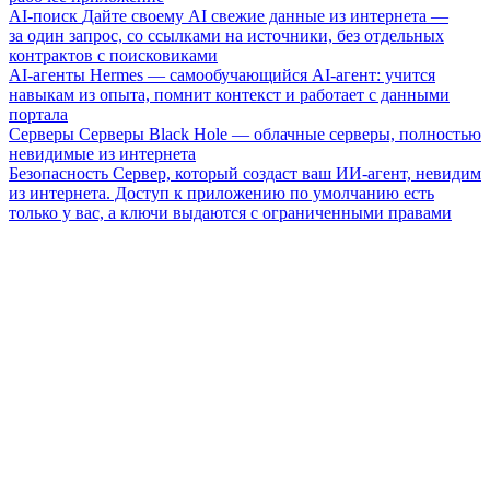
AI-поиск
Дайте своему AI свежие данные из интернета —
за один запрос, со ссылками на источники, без отдельных
контрактов с поисковиками
AI-агенты
Hermes — самообучающийся AI-агент: учится
навыкам из опыта, помнит контекст и работает с данными
портала
Серверы
Серверы Black Hole — облачные серверы, полностью
невидимые из интернета
Безопасность
Сервер, который создаст ваш ИИ-агент, невидим
из интернета. Доступ к приложению по умолчанию есть
только у вас, а ключи выдаются с ограниченными правами