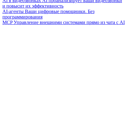
AI в видеозвонках
AI проанализирует ваши видеозвонки
и повысит их эффективность
AI-агенты
Ваши цифровые помощники. Без
программирования
MCP
Управление внешними системами прямо из чата с AI