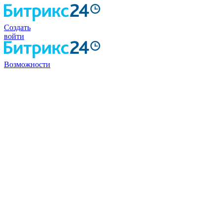
Создать
войти
Возможности