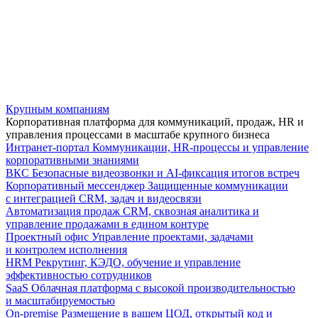
Крупным компаниям
Корпоративная платформа для коммуникаций, продаж, HR и
управления процессами в масштабе крупного бизнеса
Интранет-портал
Коммуникации, HR-процессы и управление
корпоративными знаниями
ВКС
Безопасные видеозвонки и AI-фиксация итогов встреч
Корпоративный мессенджер
Защищенные коммуникации
с интеграцией CRM, задач и видеосвязи
Автоматизация продаж
CRM, сквозная аналитика и
управление продажами в едином контуре
Проектный офис
Управление проектами, задачами
и контролем исполнения
HRM
Рекрутинг, КЭДО, обучение и управление
эффективностью сотрудников
SaaS
Облачная платформа с высокой производительностью
и масштабируемостью
On-premise
Размещение в вашем ЦОД, открытый код и