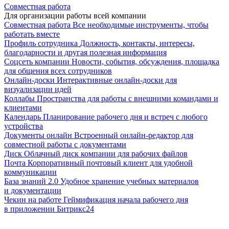
Совместная работа
Для организации работы всей компании
Совместная работа
Все необходимые инструменты, чтобы
работать вместе
Профиль сотрудника
Должность, контакты, интересы,
благодарности и другая полезная информация
Соцсеть компании
Новости, события, обсуждения, площадка
для общения всех сотрудников
Онлайн-доски
Интерактивные онлайн-доски для
визуализации идей
Коллабы
Пространства для работы с внешними командами и
клиентами
Календарь
Планирование рабочего дня и встреч с любого
устройства
Документы онлайн
Встроенный онлайн-редактор для
совместной работы с документами
Диск
Облачный диск компании для рабочих файлов
Почта
Корпоративный почтовый клиент для удобной
коммуникации
База знаний 2.0
Удобное хранение учебных материалов
и документации
Чекин на работе
Геймификация начала рабочего дня
в приложении Битрикс24