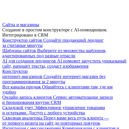
Сайты и магазины
Создание в простом конструкторе с AI-помощником.
Интегрировано в CRM
Конструктор сайтов
Создайте продающий лендинг
за считаные минуты
Шаблоны сайтов
Выберите из множества шаблонов,
адаптированных под разные отрасли
AI для создания лендингов
AI поможет запустить уникальный
сайт, напишет тексты, создаст изображения
Конструктор
интернет-магазинов
Создайте интернет-магазин без
программирования за 2 минуты
Все каналы продаж
Общайтесь с клиентами там, где им
удобно
Онлайн-запись клиентов
Сервис автоматизации записи
и бронирования внутри CRM
Складской учет
Эффективное управление товарами
и остатками. Доступ с любого устройства
Сквозная аналитика
Перед вами весь путь клиента —
от первого визита на сайт до повторных покупок
Интеграция с мессенджерами
Коммуникация с клиентом и