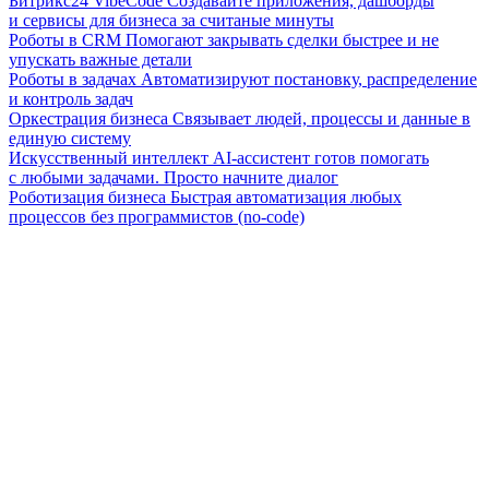
Битрикс24 VibeCode
Создавайте приложения, дашборды
и сервисы для бизнеса за считаные минуты
Роботы в CRM
Помогают закрывать сделки быстрее и не
упускать важные детали
Роботы в задачах
Автоматизируют постановку, распределение
и контроль задач
Оркестрация бизнеса
Связывает людей, процессы и данные в
единую систему
Искусственный интеллект
AI-ассистент готов помогать
с любыми задачами. Просто начните диалог
Роботизация бизнеса
Быстрая автоматизация любых
процессов без программистов (no-code)