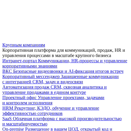
Крупным компаниям
Корпоративная платформа для коммуникаций, продаж, HR и
управления процессами в масштабе крупного бизнеса
Интранет-портал
Коммуникации, HR-процессы и управление
корпоративными знаниями
ВКС
Безопасные видеозвонки и AI-фиксация итогов встреч
Корпоративный мессенджер
Защищенные коммуникации
с интеграцией CRM, задач и видеосвязи
Автоматизация продаж
CRM, сквозная аналитика и
управление продажами в едином контуре
Проектный офис
Управление проектами, задачами
и контролем исполнения
HRM
Рекрутинг, КЭДО, обучение и управление
эффективностью сотрудников
SaaS
Облачная платформа с высокой производительностью
и масштабируемостью
On-premise
Размещение в вашем ЦОД, открытый код и