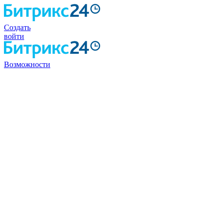
Создать
войти
Возможности