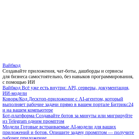
Вайбкод
Создавайте приложения, чат-боты, дашборды и сервисы
для бизнеса самостоятельно, без навыков программирования,
с помощью ИИ
Вайбкод
Всё уже есть внутри: API, серверы, документация,
ИИ-модели
Коворк/Код
Десктоп-приложение с AI-агентом, который
выполняет рабочие задачи прямо в вашем портале Битрикс24
и на вашем компьютере
Бот-платформа
Создавайте ботов за минуты или мигрируйте
из Telegram одним промптом
Модели
Готовые встраиваемые AI-модели для ваших
приложений и ботов. Опишите задачу промптом — получите
рабочее приложение