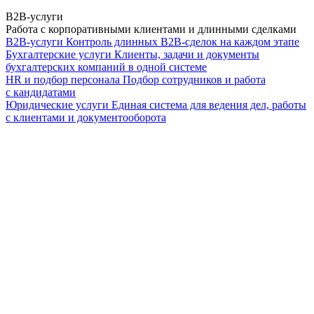
B2B-услуги
Работа с корпоративными клиентами и длинными сделками
B2B-услуги
Контроль длинных B2B-сделок на каждом этапе
Бухгалтерские услуги
Клиенты, задачи и документы
бухгалтерских компаний в одной системе
HR и подбор персонала
Подбор сотрудников и работа
с кандидатами
Юридические услуги
Единая система для ведения дел, работы
с клиентами и документооборота