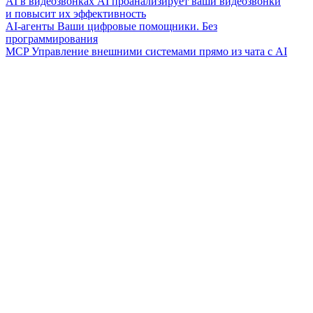
AI в видеозвонках
AI проанализирует ваши видеозвонки
и повысит их эффективность
AI-агенты
Ваши цифровые помощники. Без
программирования
MCP
Управление внешними системами прямо из чата с AI