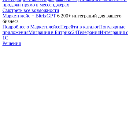
продажи прямо в мессенджерах
Смотреть все возможности
Маркетплейс + BitrixGPT
6 200+ интеграций для вашего
бизнеса
Подробнее о Маркетплейсе
Перейти в каталог
Популярные
приложения
Миграция в Битрикс24
Телефония
Интеграция с
1С
Решения