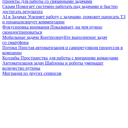
Проекты
Для работы со связанными задачами
Скрам
Помогает системно работать над задачами и быстро
достигать результата
AI в Задачах
Ускоряет работу с задачами, поможет написать ТЗ
и проанализирует комментарии
Фокусировка внимания
Показывает, на чем нужно
сконцентрироваться
Мобильные задачи
Контролируйте выполнение задач
со смартфона
Потоки
Простая автоматизация и саморегуляция процессов в
компании
Коллабы
Пространства для работы с внешними командами
Автоматизация задач
Шаблоны и роботы уменьшат
количество рутины
Миграция из других сервисов