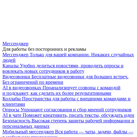
Мессенджер
Для работы без посторонних и рекламы
Мессенджер
Только для вашей компании. Никаких случайных
людей
Каналы
Удобно делиться новостями, проводить опросы и
вовлекать новых сотрудников в работу
Видеозвонки
Бесплатные видеозвонки для больших встреч.
Без ограничений по времени
AI в видеозвонках
Проанализирует созвоны с командой
и подскажет, как сделать их более результативными
Коллабы
Пространства для работы с внешними командами и
клиентами
Опросы
Упрощают согласования и сбор мнений сотрудников
AI в чате
Поможет креативить, писать тексты, обсуждать идеи
Безопасность
Высокая степень защиты рабочей информации и
персональных данных
Мобильный мессенджер
Вся работа — чаты, задачи, файлы —