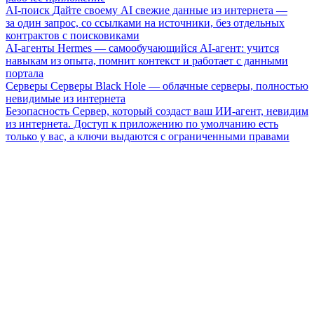
AI-поиск
Дайте своему AI свежие данные из интернета —
за один запрос, со ссылками на источники, без отдельных
контрактов с поисковиками
AI-агенты
Hermes — самообучающийся AI-агент: учится
навыкам из опыта, помнит контекст и работает с данными
портала
Серверы
Серверы Black Hole — облачные серверы, полностью
невидимые из интернета
Безопасность
Сервер, который создаст ваш ИИ-агент, невидим
из интернета. Доступ к приложению по умолчанию есть
только у вас, а ключи выдаются с ограниченными правами