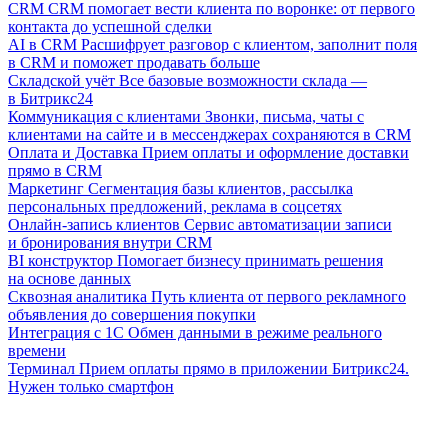
CRM
CRM помогает вести клиента по воронке: от первого
контакта до успешной сделки
AI в CRM
Расшифрует разговор с клиентом, заполнит поля
в CRM и поможет продавать больше
Складской учёт
Все базовые возможности склада —
в Битрикс24
Коммуникация с клиентами
Звонки, письма, чаты с
клиентами на сайте и в мессенджерах сохраняются в CRM
Оплата и Доставка
Прием оплаты и оформление доставки
прямо в CRM
Маркетинг
Сегментация базы клиентов, рассылка
персональных предложений, реклама в соцсетях
Онлайн-запись клиентов
Сервис автоматизации записи
и бронирования внутри CRM
BI конструктор
Помогает бизнесу принимать решения
на основе данных
Сквозная аналитика
Путь клиента от первого рекламного
объявления до совершения покупки
Интеграция с 1С
Обмен данными в режиме реального
времени
Терминал
Прием оплаты прямо в приложении Битрикс24.
Нужен только смартфон