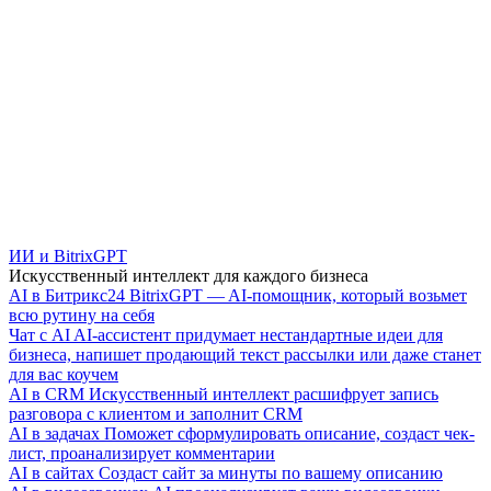
ИИ и BitrixGPT
Искусственный интеллект для каждого бизнеса
AI в Битрикс24
BitrixGPT — AI-помощник, который возьмет
всю рутину на себя
Чат с AI
AI-ассистент придумает нестандартные идеи для
бизнеса, напишет продающий текст рассылки или даже станет
для вас коучем
AI в CRM
Искусственный интеллект расшифрует запись
разговора с клиентом и заполнит CRM
AI в задачах
Поможет сформулировать описание, создаст чек-
лист, проанализирует комментарии
AI в сайтах
Создаст сайт за минуты по вашему описанию