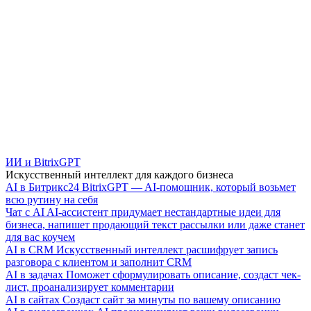
ИИ и BitrixGPT
Искусственный интеллект для каждого бизнеса
AI в Битрикс24
BitrixGPT — AI-помощник, который возьмет
всю рутину на себя
Чат с AI
AI-ассистент придумает нестандартные идеи для
бизнеса, напишет продающий текст рассылки или даже станет
для вас коучем
AI в CRM
Искусственный интеллект расшифрует запись
разговора с клиентом и заполнит CRM
AI в задачах
Поможет сформулировать описание, создаст чек-
лист, проанализирует комментарии
AI в сайтах
Создаст сайт за минуты по вашему описанию