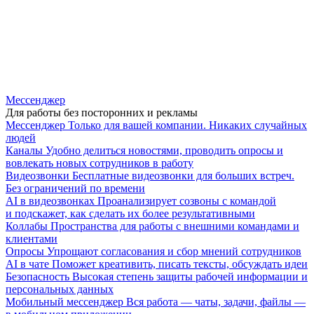
Мессенджер
Для работы без посторонних и рекламы
Мессенджер
Только для вашей компании. Никаких случайных
людей
Каналы
Удобно делиться новостями, проводить опросы и
вовлекать новых сотрудников в работу
Видеозвонки
Бесплатные видеозвонки для больших встреч.
Без ограничений по времени
AI в видеозвонках
Проанализирует созвоны с командой
и подскажет, как сделать их более результативными
Коллабы
Пространства для работы с внешними командами и
клиентами
Опросы
Упрощают согласования и сбор мнений сотрудников
AI в чате
Поможет креативить, писать тексты, обсуждать идеи
Безопасность
Высокая степень защиты рабочей информации и
персональных данных
Мобильный мессенджер
Вся работа — чаты, задачи, файлы —