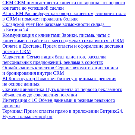
CRM
CRM помогает вести клиента по воронке: от первого
контакта до успешной сделки
AI в CRM
Расшифрует разговор с клиентом, заполнит поля
в CRM и поможет продавать больше
Складской учёт
Все базовые возможности склада —
в Битрикс24
Коммуникация с клиентами
Звонки, письма, чаты с
клиентами на сайте и в мессенджерах сохраняются в CRM
Оплата и Доставка
Прием оплаты и оформление доставки
прямо в CRM
Маркетинг
Сегментация базы клиентов, рассылка
персональных предложений, реклама в соцсетях
Онлайн-запись клиентов
Сервис автоматизации записи
и бронирования внутри CRM
BI Конструктор
Помогает бизнесу принимать решения
на основе данных
Сквозная аналитика
Путь клиента от первого рекламного
объявления до совершения покупки
Интеграция с 1С
Обмен данными в режиме реального
времени
Терминал
Прием оплаты прямо в приложении Битрикс24.
Нужен только смартфон