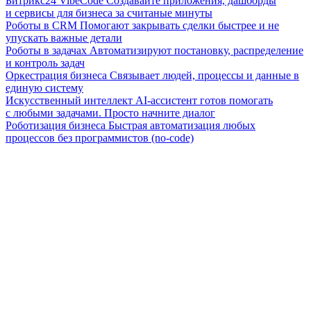
Битрикс24 VibeCode
Создавайте приложения, дашборды
и сервисы для бизнеса за считаные минуты
Роботы в CRM
Помогают закрывать сделки быстрее и не
упускать важные детали
Роботы в задачах
Автоматизируют постановку, распределение
и контроль задач
Оркестрация бизнеса
Связывает людей, процессы и данные в
единую систему
Искусственный интеллект
AI-ассистент готов помогать
с любыми задачами. Просто начните диалог
Роботизация бизнеса
Быстрая автоматизация любых
процессов без программистов (no-code)