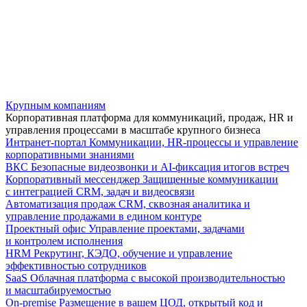
Крупным компаниям
Корпоративная платформа для коммуникаций, продаж, HR и
управления процессами в масштабе крупного бизнеса
Интранет-портал
Коммуникации, HR-процессы и управление
корпоративными знаниями
ВКС
Безопасные видеозвонки и AI-фиксация итогов встреч
Корпоративный мессенджер
Защищенные коммуникации
с интеграцией CRM, задач и видеосвязи
Автоматизация продаж
CRM, сквозная аналитика и
управление продажами в едином контуре
Проектный офис
Управление проектами, задачами
и контролем исполнения
HRM
Рекрутинг, КЭДО, обучение и управление
эффективностью сотрудников
SaaS
Облачная платформа с высокой производительностью
и масштабируемостью
On-premise
Размещение в вашем ЦОД, открытый код и