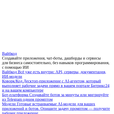
Вайбкод
Создавайте приложения, чат-боты, дашборды и сервисы
для бизнеса самостоятельно, без навыков программирования,
с помощью ИИ
Вайбкод
Всё уже есть внутри: API, серверы, документация,
ИИ-модели
Коворк/Код
Десктоп-приложение с AI-агентом, который
выполняет рабочие задачи прямо в вашем портале Битрикс24
и на вашем компьютере
Бот-платформа
Создавайте ботов за минуты или мигрируйте
из Telegram одним промптом
Модели
Готовые встраиваемые AI-модели для ваших
приложений и ботов. Опишите задачу промптом — получите
рабочее приложение