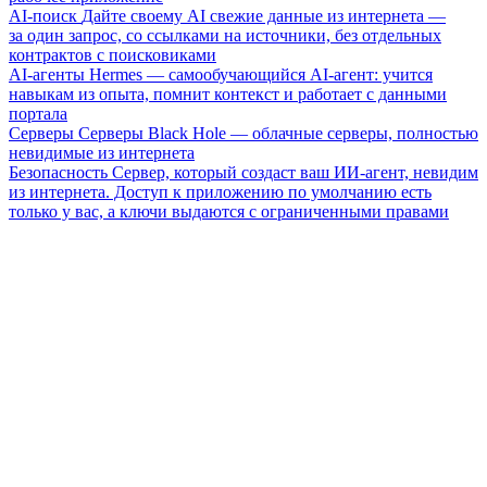
AI-поиск
Дайте своему AI свежие данные из интернета —
за один запрос, со ссылками на источники, без отдельных
контрактов с поисковиками
AI-агенты
Hermes — самообучающийся AI-агент: учится
навыкам из опыта, помнит контекст и работает с данными
портала
Серверы
Серверы Black Hole — облачные серверы, полностью
невидимые из интернета
Безопасность
Сервер, который создаст ваш ИИ-агент, невидим
из интернета. Доступ к приложению по умолчанию есть
только у вас, а ключи выдаются с ограниченными правами