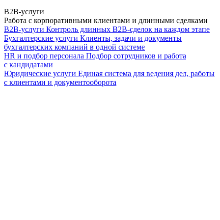
B2B-услуги
Работа с корпоративными клиентами и длинными сделками
B2B-услуги
Контроль длинных B2B-сделок на каждом этапе
Бухгалтерские услуги
Клиенты, задачи и документы
бухгалтерских компаний в одной системе
HR и подбор персонала
Подбор сотрудников и работа
с кандидатами
Юридические услуги
Единая система для ведения дел, работы
с клиентами и документооборота