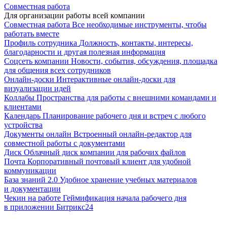
Совместная работа
Для организации работы всей компании
Совместная работа
Все необходимые инструменты, чтобы
работать вместе
Профиль сотрудника
Должность, контакты, интересы,
благодарности и другая полезная информация
Соцсеть компании
Новости, события, обсуждения, площадка
для общения всех сотрудников
Онлайн-доски
Интерактивные онлайн-доски для
визуализации идей
Коллабы
Пространства для работы с внешними командами и
клиентами
Календарь
Планирование рабочего дня и встреч с любого
устройства
Документы онлайн
Встроенный онлайн-редактор для
совместной работы с документами
Диск
Облачный диск компании для рабочих файлов
Почта
Корпоративный почтовый клиент для удобной
коммуникации
База знаний 2.0
Удобное хранение учебных материалов
и документации
Чекин на работе
Геймификация начала рабочего дня
в приложении Битрикс24