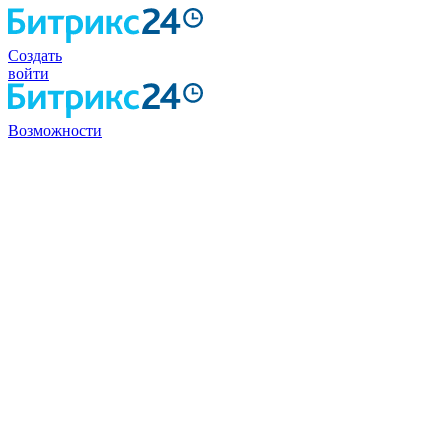
Создать
войти
Возможности