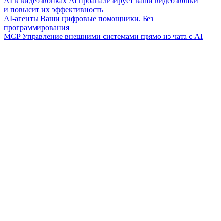
AI в видеозвонках
AI проанализирует ваши видеозвонки
и повысит их эффективность
AI-агенты
Ваши цифровые помощники. Без
программирования
MCP
Управление внешними системами прямо из чата с AI