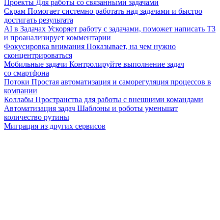
Проекты
Для работы со связанными задачами
Скрам
Помогает системно работать над задачами и быстро
достигать результата
AI в Задачах
Ускоряет работу с задачами, поможет написать ТЗ
и проанализирует комментарии
Фокусировка внимания
Показывает, на чем нужно
сконцентрироваться
Мобильные задачи
Контролируйте выполнение задач
со смартфона
Потоки
Простая автоматизация и саморегуляция процессов в
компании
Коллабы
Пространства для работы с внешними командами
Автоматизация задач
Шаблоны и роботы уменьшат
количество рутины
Миграция из других сервисов