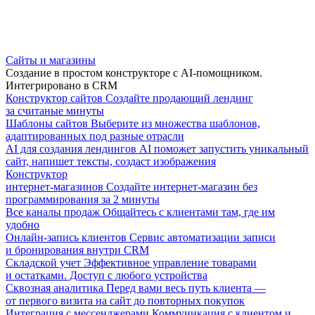
Сайты и магазины
Создание в простом конструкторе с AI-помощником.
Интегрировано в CRM
Конструктор сайтов
Создайте продающий лендинг
за считаные минуты
Шаблоны сайтов
Выберите из множества шаблонов,
адаптированных под разные отрасли
AI для создания лендингов
AI поможет запустить уникальный
сайт, напишет тексты, создаст изображения
Конструктор
интернет-магазинов
Создайте интернет-магазин без
программирования за 2 минуты
Все каналы продаж
Общайтесь с клиентами там, где им
удобно
Онлайн-запись клиентов
Сервис автоматизации записи
и бронирования внутри CRM
Складской учет
Эффективное управление товарами
и остатками. Доступ с любого устройства
Сквозная аналитика
Перед вами весь путь клиента —
от первого визита на сайт до повторных покупок
Интеграция с мессенджерами
Коммуникация с клиентом и