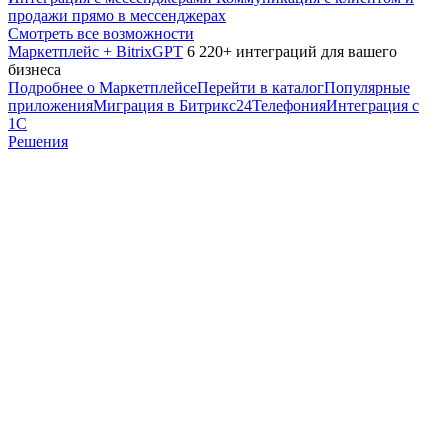
продажи прямо в мессенджерах
Смотреть все возможности
Маркетплейс + BitrixGPT
6 220+ интеграций для вашего
бизнеса
Подробнее о Маркетплейсе
Перейти в каталог
Популярные
приложения
Миграция в Битрикс24
Телефония
Интеграция с
1С
Решения