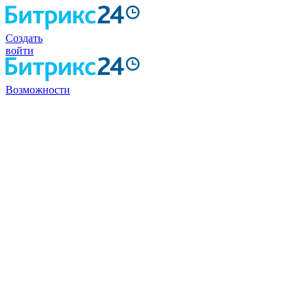
Создать
войти
Возможности