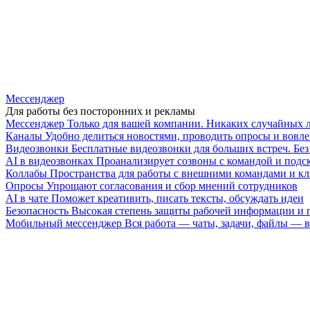
Мессенджер
Для работы без посторонних и рекламы
Мессенджер
Только для вашей компании. Никаких случайных 
Каналы
Удобно делиться новостями, проводить опросы и вовле
Видеозвонки
Бесплатные видеозвонки для больших встреч. Бе
AI в видеозвонках
Проанализирует созвоны с командой и подск
Коллабы
Пространства для работы с внешними командами и к
Опросы
Упрощают согласования и сбор мнений сотрудников
AI в чате
Поможет креативить, писать тексты, обсуждать идеи
Безопасность
Высокая степень защиты рабочей информации и
Мобильный мессенджер
Вся работа — чаты, задачи, файлы —