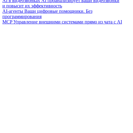
AI в видеозвонках
AI проанализирует ваши видеозвонки
и повысит их эффективность
AI-агенты
Ваши цифровые помощники. Без
программирования
MCP
Управление внешними системами прямо из чата с AI