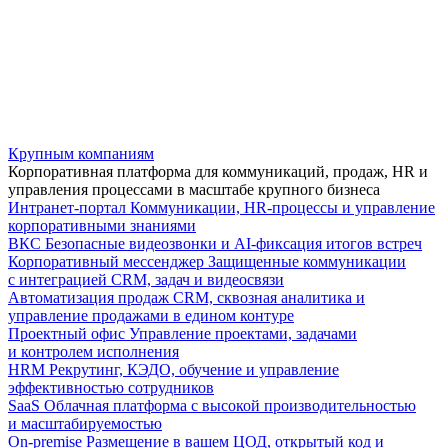
Крупным компаниям
Корпоративная платформа для коммуникаций, продаж, HR и
управления процессами в масштабе крупного бизнеса
Интранет-портал
Коммуникации, HR-процессы и управление
корпоративными знаниями
ВКС
Безопасные видеозвонки и AI-фиксация итогов встреч
Корпоративный мессенджер
Защищенные коммуникации
с интеграцией CRM, задач и видеосвязи
Автоматизация продаж
CRM, сквозная аналитика и
управление продажами в едином контуре
Проектный офис
Управление проектами, задачами
и контролем исполнения
HRM
Рекрутинг, КЭДО, обучение и управление
эффективностью сотрудников
SaaS
Облачная платформа с высокой производительностью
и масштабируемостью
On-premise
Размещение в вашем ЦОД, открытый код и