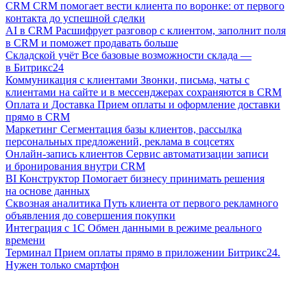
CRM
CRM помогает вести клиента по воронке: от первого
контакта до успешной сделки
AI в CRM
Расшифрует разговор с клиентом, заполнит поля
в CRM и поможет продавать больше
Складской учёт
Все базовые возможности склада —
в Битрикс24
Коммуникация с клиентами
Звонки, письма, чаты с
клиентами на сайте и в мессенджерах сохраняются в CRM
Оплата и Доставка
Прием оплаты и оформление доставки
прямо в CRM
Маркетинг
Сегментация базы клиентов, рассылка
персональных предложений, реклама в соцсетях
Онлайн-запись клиентов
Сервис автоматизации записи
и бронирования внутри CRM
BI Конструктор
Помогает бизнесу принимать решения
на основе данных
Сквозная аналитика
Путь клиента от первого рекламного
объявления до совершения покупки
Интеграция с 1С
Обмен данными в режиме реального
времени
Терминал
Прием оплаты прямо в приложении Битрикс24.
Нужен только смартфон