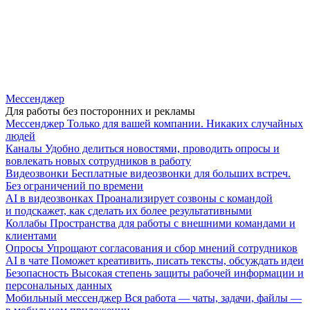
Мессенджер
Для работы без посторонних и рекламы
Мессенджер
Только для вашей компании. Никаких случайных
людей
Каналы
Удобно делиться новостями, проводить опросы и
вовлекать новых сотрудников в работу
Видеозвонки
Бесплатные видеозвонки для больших встреч.
Без ограничений по времени
AI в видеозвонках
Проанализирует созвоны с командой
и подскажет, как сделать их более результативными
Коллабы
Пространства для работы с внешними командами и
клиентами
Опросы
Упрощают согласования и сбор мнений сотрудников
AI в чате
Поможет креативить, писать тексты, обсуждать идеи
Безопасность
Высокая степень защиты рабочей информации и
персональных данных
Мобильный мессенджер
Вся работа — чаты, задачи, файлы —