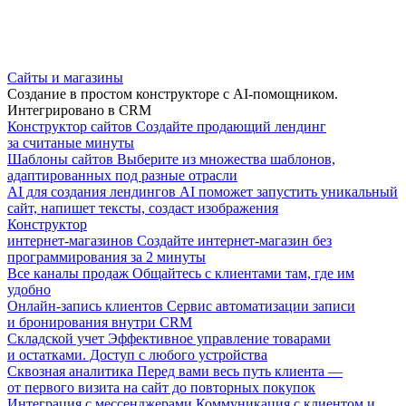
Сайты и магазины
Создание в простом конструкторе с AI-помощником.
Интегрировано в CRM
Конструктор сайтов
Создайте продающий лендинг
за считаные минуты
Шаблоны сайтов
Выберите из множества шаблонов,
адаптированных под разные отрасли
AI для создания лендингов
AI поможет запустить уникальный
сайт, напишет тексты, создаст изображения
Конструктор
интернет-магазинов
Создайте интернет-магазин без
программирования за 2 минуты
Все каналы продаж
Общайтесь с клиентами там, где им
удобно
Онлайн-запись клиентов
Сервис автоматизации записи
и бронирования внутри CRM
Складской учет
Эффективное управление товарами
и остатками. Доступ с любого устройства
Сквозная аналитика
Перед вами весь путь клиента —
от первого визита на сайт до повторных покупок
Интеграция с мессенджерами
Коммуникация с клиентом и