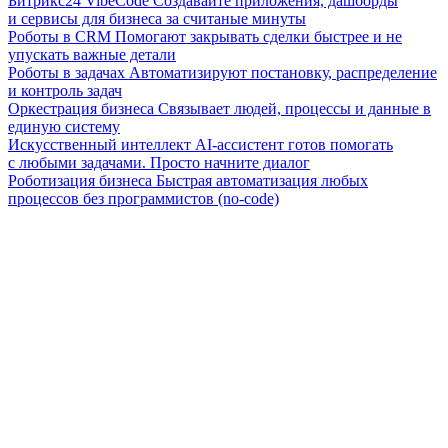
Битрикс24 VibeCode
Создавайте приложения, дашборды
и сервисы для бизнеса за считаные минуты
Роботы в CRM
Помогают закрывать сделки быстрее и не
упускать важные детали
Роботы в задачах
Автоматизируют постановку, распределение
и контроль задач
Оркестрация бизнеса
Связывает людей, процессы и данные в
единую систему
Искусственный интеллект
AI-ассистент готов помогать
с любыми задачами. Просто начните диалог
Роботизация бизнеса
Быстрая автоматизация любых
процессов без программистов (no-code)