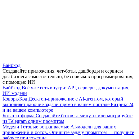
Вайбкод
Создавайте приложения, чат-боты, дашборды и сервисы
для бизнеса самостоятельно, без навыков программирования,
с помощью ИИ
Вайбкод
Всё уже есть внутри: API, серверы, документация,
ИИ-модели
Коворк/Код
Десктоп-приложение с AI-агентом, который
выполняет рабочие задачи прямо в вашем портале Битрикс24
и на вашем компьютере
Бот-платформа
Создавайте ботов за минуты или мигрируйте
из Telegram одним промптом
Модели
Готовые встраиваемые AI-модели для ваших
приложений и ботов. Опишите задачу промптом — получите
рабочее приложение