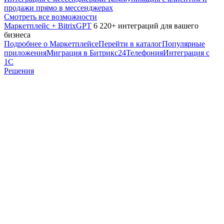
продажи прямо в мессенджерах
Смотреть все возможности
Маркетплейс + BitrixGPT
6 220+ интеграций для вашего
бизнеса
Подробнее о Маркетплейсе
Перейти в каталог
Популярные
приложения
Миграция в Битрикс24
Телефония
Интеграция с
1С
Решения