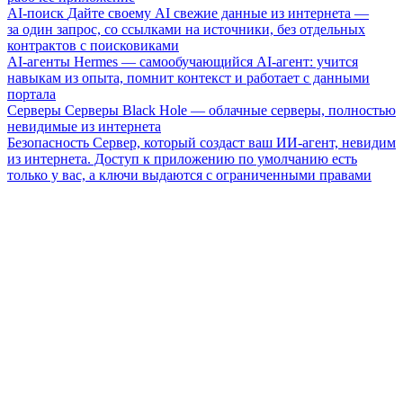
AI-поиск
Дайте своему AI свежие данные из интернета —
за один запрос, со ссылками на источники, без отдельных
контрактов с поисковиками
AI-агенты
Hermes — самообучающийся AI-агент: учится
навыкам из опыта, помнит контекст и работает с данными
портала
Серверы
Серверы Black Hole — облачные серверы, полностью
невидимые из интернета
Безопасность
Сервер, который создаст ваш ИИ-агент, невидим
из интернета. Доступ к приложению по умолчанию есть
только у вас, а ключи выдаются с ограниченными правами