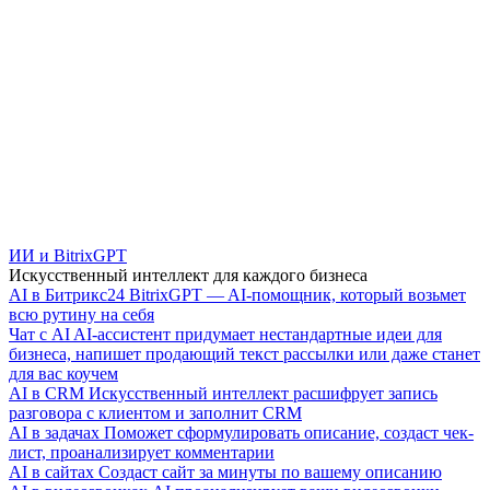
ИИ и BitrixGPT
Искусственный интеллект для каждого бизнеса
AI в Битрикс24
BitrixGPT — AI-помощник, который возьмет
всю рутину на себя
Чат с AI
AI-ассистент придумает нестандартные идеи для
бизнеса, напишет продающий текст рассылки или даже станет
для вас коучем
AI в CRM
Искусственный интеллект расшифрует запись
разговора с клиентом и заполнит CRM
AI в задачах
Поможет сформулировать описание, создаст чек-
лист, проанализирует комментарии
AI в сайтах
Создаст сайт за минуты по вашему описанию