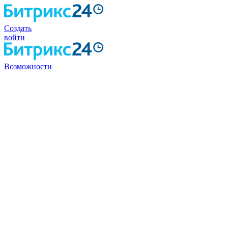
Создать
войти
Возможности