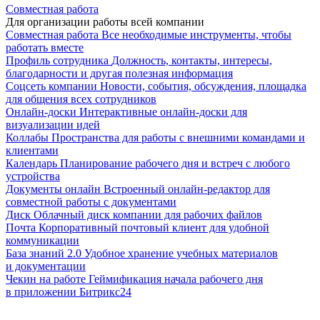
Совместная работа
Для организации работы всей компании
Совместная работа
Все необходимые инструменты, чтобы
работать вместе
Профиль сотрудника
Должность, контакты, интересы,
благодарности и другая полезная информация
Соцсеть компании
Новости, события, обсуждения, площадка
для общения всех сотрудников
Онлайн-доски
Интерактивные онлайн-доски для
визуализации идей
Коллабы
Пространства для работы с внешними командами и
клиентами
Календарь
Планирование рабочего дня и встреч с любого
устройства
Документы онлайн
Встроенный онлайн-редактор для
совместной работы с документами
Диск
Облачный диск компании для рабочих файлов
Почта
Корпоративный почтовый клиент для удобной
коммуникации
База знаний 2.0
Удобное хранение учебных материалов
и документации
Чекин на работе
Геймификация начала рабочего дня
в приложении Битрикс24