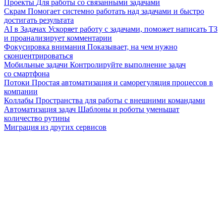
Проекты
Для работы со связанными задачами
Скрам
Помогает системно работать над задачами и быстро
достигать результата
AI в Задачах
Ускоряет работу с задачами, поможет написать ТЗ
и проанализирует комментарии
Фокусировка внимания
Показывает, на чем нужно
сконцентрироваться
Мобильные задачи
Контролируйте выполнение задач
со смартфона
Потоки
Простая автоматизация и саморегуляция процессов в
компании
Коллабы
Пространства для работы с внешними командами
Автоматизация задач
Шаблоны и роботы уменьшат
количество рутины
Миграция из других сервисов