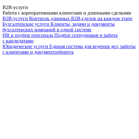
B2B-услуги
Работа с корпоративными клиентами и длинными сделками
B2B-услуги
Контроль длинных B2B-сделок на каждом этапе
Бухгалтерские услуги
Клиенты, задачи и документы
бухгалтерских компаний в одной системе
HR и подбор персонала
Подбор сотрудников и работа
с кандидатами
Юридические услуги
Единая система для ведения дел, работы
с клиентами и документооборота