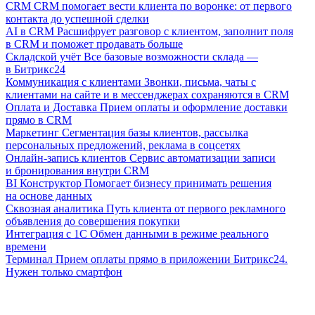
CRM
CRM помогает вести клиента по воронке: от первого
контакта до успешной сделки
AI в CRM
Расшифрует разговор с клиентом, заполнит поля
в CRM и поможет продавать больше
Складской учёт
Все базовые возможности склада —
в Битрикс24
Коммуникация с клиентами
Звонки, письма, чаты с
клиентами на сайте и в мессенджерах сохраняются в CRM
Оплата и Доставка
Прием оплаты и оформление доставки
прямо в CRM
Маркетинг
Сегментация базы клиентов, рассылка
персональных предложений, реклама в соцсетях
Онлайн-запись клиентов
Сервис автоматизации записи
и бронирования внутри CRM
BI Конструктор
Помогает бизнесу принимать решения
на основе данных
Сквозная аналитика
Путь клиента от первого рекламного
объявления до совершения покупки
Интеграция с 1С
Обмен данными в режиме реального
времени
Терминал
Прием оплаты прямо в приложении Битрикс24.
Нужен только смартфон