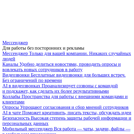
Мессенджер
Для работы без посторонних и рекламы
Мессенджер
Только для вашей компании. Никаких случайных
людей
Каналы
Удобно делиться новостями, проводить опросы и
вовлекать новых сотрудников в работу
Видеозвонки
Бесплатные видеозвонки для больших встреч.
Без ограничений по времени
AI в видеозвонках
Проанализирует созвоны с командой
и подскажет, как сделать их более результативными
Коллабы
Пространства для работы с внешними командами и
клиентами
Опросы
Упрощают согласования и сбор мнений сотрудников
AI в чате
Поможет креативить, писать тексты, обсуждать идеи
Безопасность
Высокая степень защиты рабочей информации и
персональных данных
Мобильный мессенджер
Вся работа — чаты, задачи, файлы —