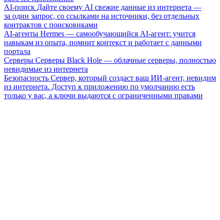
AI-поиск
Дайте своему AI свежие данные из интернета —
за один запрос, со ссылками на источники, без отдельных
контрактов с поисковиками
AI-агенты
Hermes — самообучающийся AI-агент: учится
навыкам из опыта, помнит контекст и работает с данными
портала
Серверы
Серверы Black Hole — облачные серверы, полностью
невидимые из интернета
Безопасность
Сервер, который создаст ваш ИИ-агент, невидим
из интернета. Доступ к приложению по умолчанию есть
только у вас, а ключи выдаются с ограниченными правами