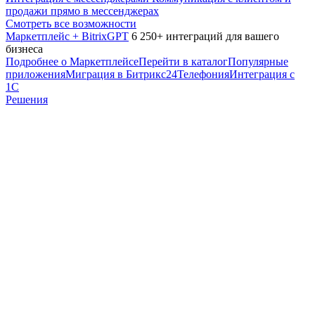
продажи прямо в мессенджерах
Смотреть все возможности
Маркетплейс + BitrixGPT
6 250+ интеграций для вашего
бизнеса
Подробнее о Маркетплейсе
Перейти в каталог
Популярные
приложения
Миграция в Битрикс24
Телефония
Интеграция с
1С
Решения