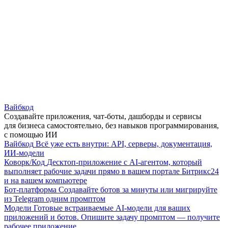
Вайбкод
Создавайте приложения, чат-боты, дашборды и сервисы
для бизнеса самостоятельно, без навыков программирования,
с помощью ИИ
Вайбкод
Всё уже есть внутри: API, серверы, документация,
ИИ-модели
Коворк/Код
Десктоп-приложение с AI-агентом, который
выполняет рабочие задачи прямо в вашем портале Битрикс24
и на вашем компьютере
Бот-платформа
Создавайте ботов за минуты или мигрируйте
из Telegram одним промптом
Модели
Готовые встраиваемые AI-модели для ваших
приложений и ботов. Опишите задачу промптом — получите
рабочее приложение