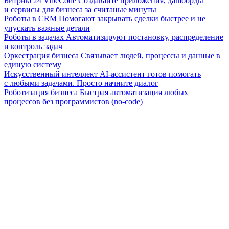
Битрикс24 VibeCode
Создавайте приложения, дашборды
и сервисы для бизнеса за считаные минуты
Роботы в CRM
Помогают закрывать сделки быстрее и не
упускать важные детали
Роботы в задачах
Автоматизируют постановку, распределение
и контроль задач
Оркестрация бизнеса
Связывает людей, процессы и данные в
единую систему
Искусственный интеллект
AI-ассистент готов помогать
с любыми задачами. Просто начните диалог
Роботизация бизнеса
Быстрая автоматизация любых
процессов без программистов (no-code)