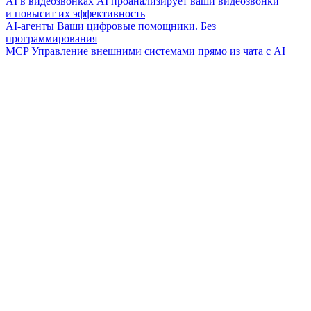
AI в видеозвонках
AI проанализирует ваши видеозвонки
и повысит их эффективность
AI-агенты
Ваши цифровые помощники. Без
программирования
MCP
Управление внешними системами прямо из чата с AI