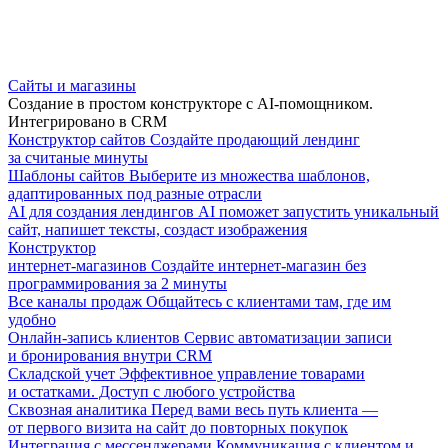
Сайты и магазины
Создание в простом конструкторе с AI-помощником.
Интегрировано в CRM
Конструктор сайтов
Создайте продающий лендинг
за считаные минуты
Шаблоны сайтов
Выберите из множества шаблонов,
адаптированных под разные отрасли
AI для создания лендингов
AI поможет запустить уникальный
сайт, напишет тексты, создаст изображения
Конструктор
интернет-магазинов
Создайте интернет-магазин без
программирования за 2 минуты
Все каналы продаж
Общайтесь с клиентами там, где им
удобно
Онлайн-запись клиентов
Сервис автоматизации записи
и бронирования внутри CRM
Складской учет
Эффективное управление товарами
и остатками. Доступ с любого устройства
Сквозная аналитика
Перед вами весь путь клиента —
от первого визита на сайт до повторных покупок
Интеграция с мессенджерами
Коммуникация с клиентом и