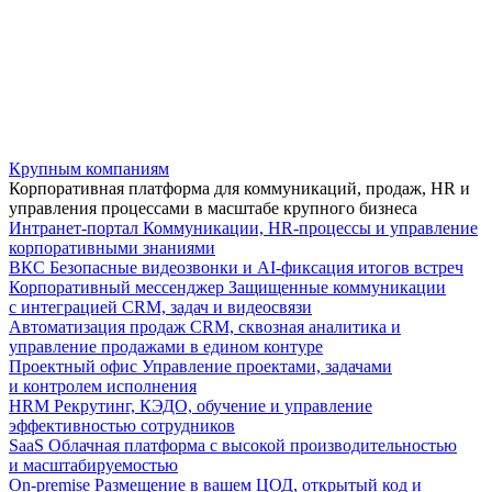
Крупным компаниям
Корпоративная платформа для коммуникаций, продаж, HR и
управления процессами в масштабе крупного бизнеса
Интранет-портал
Коммуникации, HR-процессы и управление
корпоративными знаниями
ВКС
Безопасные видеозвонки и AI-фиксация итогов встреч
Корпоративный мессенджер
Защищенные коммуникации
с интеграцией CRM, задач и видеосвязи
Автоматизация продаж
CRM, сквозная аналитика и
управление продажами в едином контуре
Проектный офис
Управление проектами, задачами
и контролем исполнения
HRM
Рекрутинг, КЭДО, обучение и управление
эффективностью сотрудников
SaaS
Облачная платформа с высокой производительностью
и масштабируемостью
On-premise
Размещение в вашем ЦОД, открытый код и