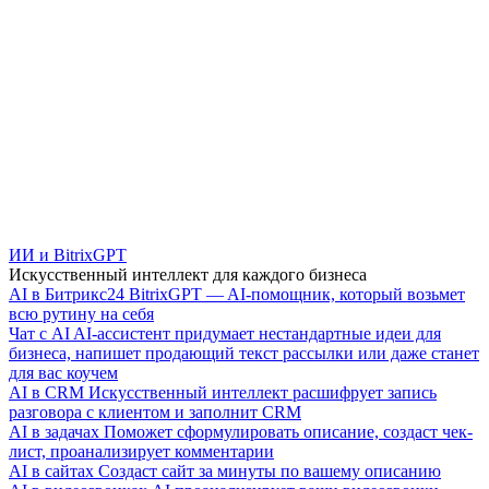
ИИ и BitrixGPT
Искусственный интеллект для каждого бизнеса
AI в Битрикс24
BitrixGPT — AI-помощник, который возьмет
всю рутину на себя
Чат с AI
AI-ассистент придумает нестандартные идеи для
бизнеса, напишет продающий текст рассылки или даже станет
для вас коучем
AI в CRM
Искусственный интеллект расшифрует запись
разговора с клиентом и заполнит CRM
AI в задачах
Поможет сформулировать описание, создаст чек-
лист, проанализирует комментарии
AI в сайтах
Создаст сайт за минуты по вашему описанию