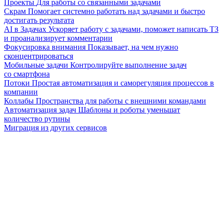
Проекты
Для работы со связанными задачами
Скрам
Помогает системно работать над задачами и быстро
достигать результата
AI в Задачах
Ускоряет работу с задачами, поможет написать ТЗ
и проанализирует комментарии
Фокусировка внимания
Показывает, на чем нужно
сконцентрироваться
Мобильные задачи
Контролируйте выполнение задач
со смартфона
Потоки
Простая автоматизация и саморегуляция процессов в
компании
Коллабы
Пространства для работы с внешними командами
Автоматизация задач
Шаблоны и роботы уменьшат
количество рутины
Миграция из других сервисов