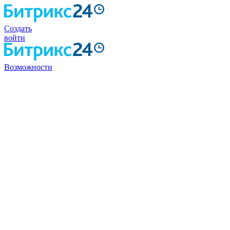
Создать
войти
Возможности