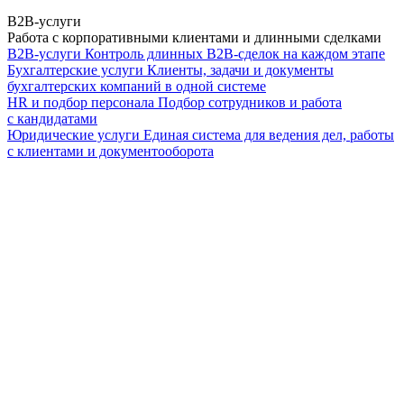
B2B-услуги
Работа с корпоративными клиентами и длинными сделками
B2B-услуги
Контроль длинных B2B-сделок на каждом этапе
Бухгалтерские услуги
Клиенты, задачи и документы
бухгалтерских компаний в одной системе
HR и подбор персонала
Подбор сотрудников и работа
с кандидатами
Юридические услуги
Единая система для ведения дел, работы
с клиентами и документооборота