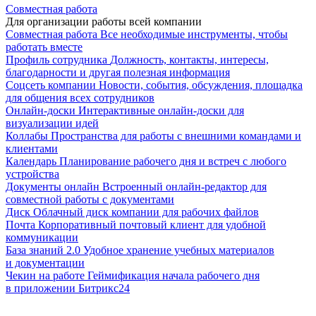
Совместная работа
Для организации работы всей компании
Совместная работа
Все необходимые инструменты, чтобы
работать вместе
Профиль сотрудника
Должность, контакты, интересы,
благодарности и другая полезная информация
Соцсеть компании
Новости, события, обсуждения, площадка
для общения всех сотрудников
Онлайн-доски
Интерактивные онлайн-доски для
визуализации идей
Коллабы
Пространства для работы с внешними командами и
клиентами
Календарь
Планирование рабочего дня и встреч с любого
устройства
Документы онлайн
Встроенный онлайн-редактор для
совместной работы с документами
Диск
Облачный диск компании для рабочих файлов
Почта
Корпоративный почтовый клиент для удобной
коммуникации
База знаний 2.0
Удобное хранение учебных материалов
и документации
Чекин на работе
Геймификация начала рабочего дня
в приложении Битрикс24