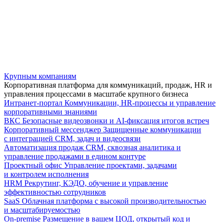
Крупным компаниям
Корпоративная платформа для коммуникаций, продаж, HR и
управления процессами в масштабе крупного бизнеса
Интранет-портал
Коммуникации, HR-процессы и управление
корпоративными знаниями
ВКС
Безопасные видеозвонки и AI-фиксация итогов встреч
Корпоративный мессенджер
Защищенные коммуникации
с интеграцией CRM, задач и видеосвязи
Автоматизация продаж
CRM, сквозная аналитика и
управление продажами в едином контуре
Проектный офис
Управление проектами, задачами
и контролем исполнения
HRM
Рекрутинг, КЭДО, обучение и управление
эффективностью сотрудников
SaaS
Облачная платформа с высокой производительностью
и масштабируемостью
On-premise
Размещение в вашем ЦОД, открытый код и