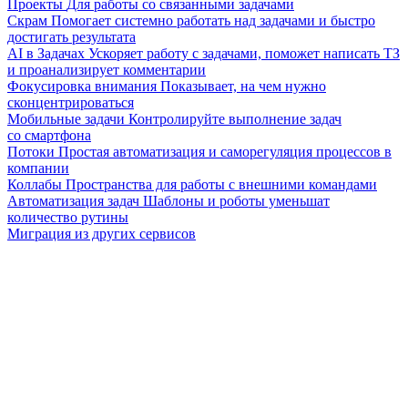
Проекты
Для работы со связанными задачами
Скрам
Помогает системно работать над задачами и быстро
достигать результата
AI в Задачах
Ускоряет работу с задачами, поможет написать ТЗ
и проанализирует комментарии
Фокусировка внимания
Показывает, на чем нужно
сконцентрироваться
Мобильные задачи
Контролируйте выполнение задач
со смартфона
Потоки
Простая автоматизация и саморегуляция процессов в
компании
Коллабы
Пространства для работы с внешними командами
Автоматизация задач
Шаблоны и роботы уменьшат
количество рутины
Миграция из других сервисов