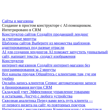
Сайты и магазины
Создание в простом конструкторе с AI-помощником.
Интегрировано в CRM
Конструктор сайтов
Создайте продающий лендинг
за считаные минуты
Шаблоны сайтов
Выберите из множества шаблонов,
адаптированных под разные отрасли
AI для создания лендингов
AI поможет запустить уникальный
сайт, напишет тексты, создаст изображения
Конструктор
интернет-магазинов
Создайте интернет-магазин без
программирования за 2 минуты
Все каналы продаж
Общайтесь с клиентами там, где им
удобно
Онлайн-запись клиентов
Сервис автоматизации записи
и бронирования внутри CRM
Складской учет
Эффективное управление товарами
и остатками. Доступ с любого устройства
Сквозная аналитика
Перед вами весь путь клиента —
от первого визита на сайт до повторных покупок
Интеграция с мессенджерами
Коммуникация с клиентом и