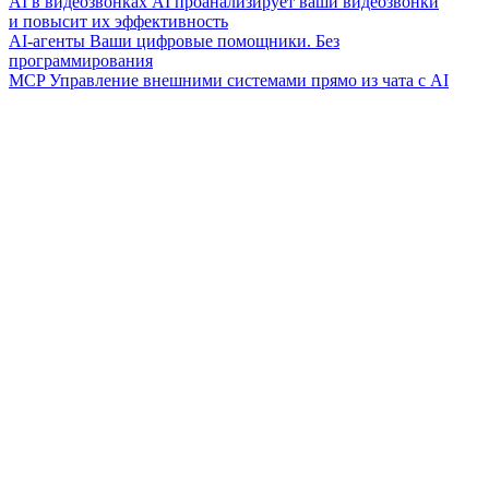
AI в видеозвонках
AI проанализирует ваши видеозвонки
и повысит их эффективность
AI-агенты
Ваши цифровые помощники. Без
программирования
MCP
Управление внешними системами прямо из чата с AI