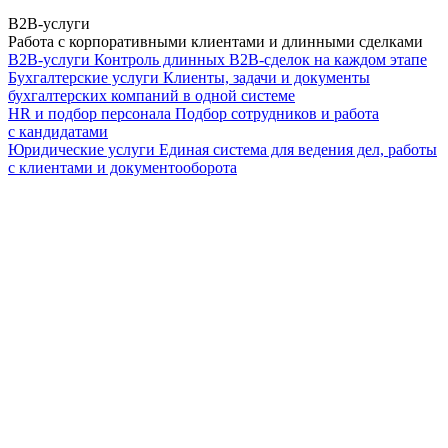
B2B-услуги
Работа с корпоративными клиентами и длинными сделками
B2B-услуги
Контроль длинных B2B-сделок на каждом этапе
Бухгалтерские услуги
Клиенты, задачи и документы
бухгалтерских компаний в одной системе
HR и подбор персонала
Подбор сотрудников и работа
с кандидатами
Юридические услуги
Единая система для ведения дел, работы
с клиентами и документооборота