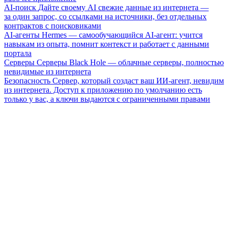
AI-поиск
Дайте своему AI свежие данные из интернета —
за один запрос, со ссылками на источники, без отдельных
контрактов с поисковиками
AI-агенты
Hermes — самообучающийся AI-агент: учится
навыкам из опыта, помнит контекст и работает с данными
портала
Серверы
Серверы Black Hole — облачные серверы, полностью
невидимые из интернета
Безопасность
Сервер, который создаст ваш ИИ-агент, невидим
из интернета. Доступ к приложению по умолчанию есть
только у вас, а ключи выдаются с ограниченными правами