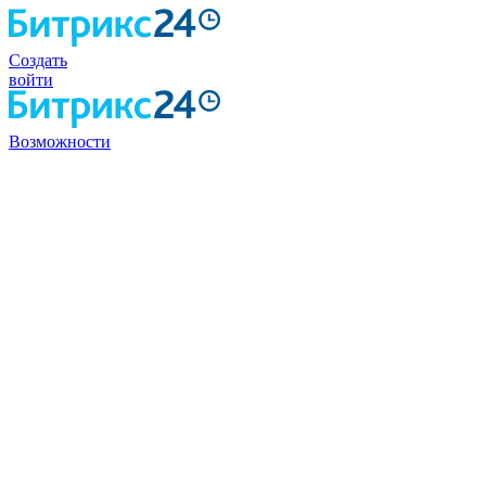
Создать
войти
Возможности