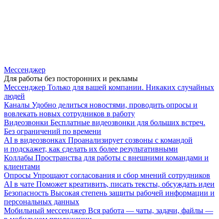
Мессенджер
Для работы без посторонних и рекламы
Мессенджер
Только для вашей компании. Никаких случайных
людей
Каналы
Удобно делиться новостями, проводить опросы и
вовлекать новых сотрудников в работу
Видеозвонки
Бесплатные видеозвонки для больших встреч.
Без ограничений по времени
AI в видеозвонках
Проанализирует созвоны с командой
и подскажет, как сделать их более результативными
Коллабы
Пространства для работы с внешними командами и
клиентами
Опросы
Упрощают согласования и сбор мнений сотрудников
AI в чате
Поможет креативить, писать тексты, обсуждать идеи
Безопасность
Высокая степень защиты рабочей информации и
персональных данных
Мобильный мессенджер
Вся работа — чаты, задачи, файлы —