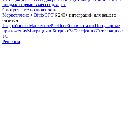
продажи прямо в мессенджерах
Смотреть все возможности
Маркетплейс + BitrixGPT
6 240+ интеграций для вашего
бизнеса
Подробнее о Маркетплейсе
Перейти в каталог
Популярные
приложения
Миграция в Битрикс24
Телефония
Интеграция с
1С
Решения