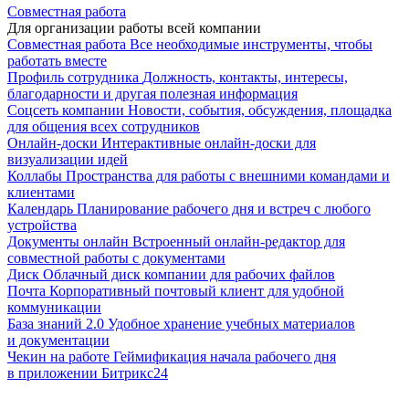
Совместная работа
Для организации работы всей компании
Совместная работа
Все необходимые инструменты, чтобы
работать вместе
Профиль сотрудника
Должность, контакты, интересы,
благодарности и другая полезная информация
Соцсеть компании
Новости, события, обсуждения, площадка
для общения всех сотрудников
Онлайн-доски
Интерактивные онлайн-доски для
визуализации идей
Коллабы
Пространства для работы с внешними командами и
клиентами
Календарь
Планирование рабочего дня и встреч с любого
устройства
Документы онлайн
Встроенный онлайн-редактор для
совместной работы с документами
Диск
Облачный диск компании для рабочих файлов
Почта
Корпоративный почтовый клиент для удобной
коммуникации
База знаний 2.0
Удобное хранение учебных материалов
и документации
Чекин на работе
Геймификация начала рабочего дня
в приложении Битрикс24