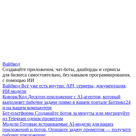
Вайбкод
Создавайте приложения, чат-боты, дашборды и сервисы
для бизнеса самостоятельно, без навыков программирования,
с помощью ИИ
Вайбкод
Всё уже есть внутри: API, серверы, документация,
ИИ-модели
Коворк/Код
Десктоп-приложение с AI-агентом, который
выполняет рабочие задачи прямо в вашем портале Битрикс24
и на вашем компьютере
Бот-платформа
Создавайте ботов за минуты или мигрируйте
из Telegram одним промптом
Модели
Готовые встраиваемые AI-модели для ваших
приложений и ботов. Опишите задачу промптом — получите
рабочее приложение