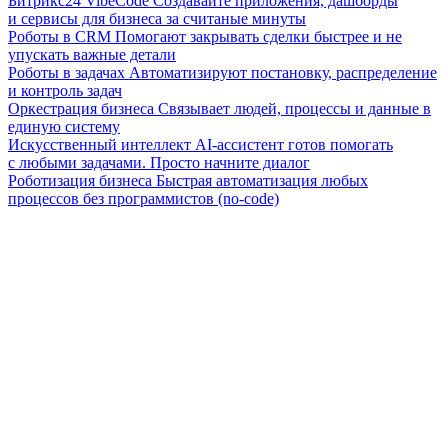
Битрикс24 VibeCode
Создавайте приложения, дашборды
и сервисы для бизнеса за считаные минуты
Роботы в CRM
Помогают закрывать сделки быстрее и не
упускать важные детали
Роботы в задачах
Автоматизируют постановку, распределение
и контроль задач
Оркестрация бизнеса
Связывает людей, процессы и данные в
единую систему
Искусственный интеллект
AI-ассистент готов помогать
с любыми задачами. Просто начните диалог
Роботизация бизнеса
Быстрая автоматизация любых
процессов без программистов (no-code)