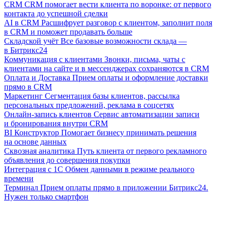
CRM
CRM помогает вести клиента по воронке: от первого
контакта до успешной сделки
AI в CRM
Расшифрует разговор с клиентом, заполнит поля
в CRM и поможет продавать больше
Складской учёт
Все базовые возможности склада —
в Битрикс24
Коммуникация с клиентами
Звонки, письма, чаты с
клиентами на сайте и в мессенджерах сохраняются в CRM
Оплата и Доставка
Прием оплаты и оформление доставки
прямо в CRM
Маркетинг
Сегментация базы клиентов, рассылка
персональных предложений, реклама в соцсетях
Онлайн-запись клиентов
Сервис автоматизации записи
и бронирования внутри CRM
BI Конструктор
Помогает бизнесу принимать решения
на основе данных
Сквозная аналитика
Путь клиента от первого рекламного
объявления до совершения покупки
Интеграция с 1С
Обмен данными в режиме реального
времени
Терминал
Прием оплаты прямо в приложении Битрикс24.
Нужен только смартфон