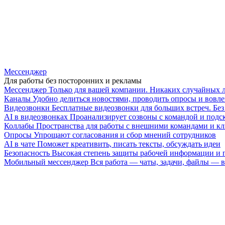
Мессенджер
Для работы без посторонних и рекламы
Мессенджер
Только для вашей компании. Никаких случайных 
Каналы
Удобно делиться новостями, проводить опросы и вовле
Видеозвонки
Бесплатные видеозвонки для больших встреч. Бе
AI в видеозвонках
Проанализирует созвоны с командой и подск
Коллабы
Пространства для работы с внешними командами и к
Опросы
Упрощают согласования и сбор мнений сотрудников
AI в чате
Поможет креативить, писать тексты, обсуждать идеи
Безопасность
Высокая степень защиты рабочей информации и
Мобильный мессенджер
Вся работа — чаты, задачи, файлы —