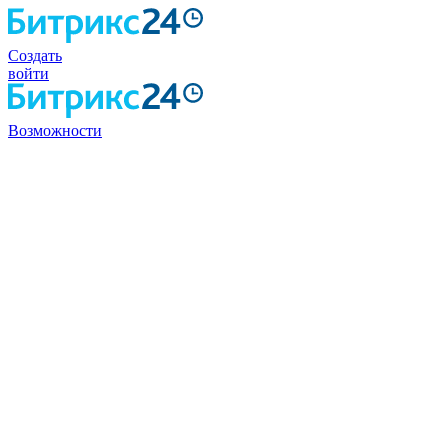
Создать
войти
Возможности