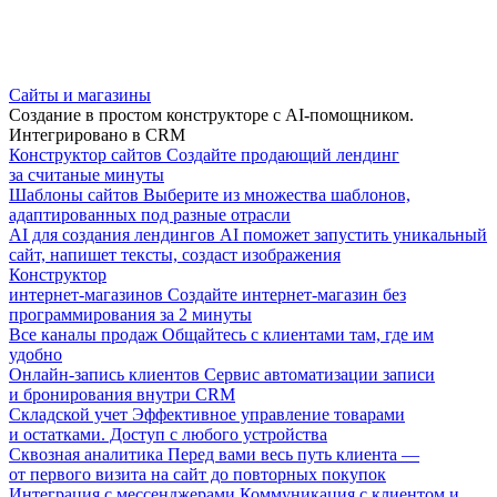
Сайты и магазины
Создание в простом конструкторе с AI-помощником.
Интегрировано в CRM
Конструктор сайтов
Создайте продающий лендинг
за считаные минуты
Шаблоны сайтов
Выберите из множества шаблонов,
адаптированных под разные отрасли
AI для создания лендингов
AI поможет запустить уникальный
сайт, напишет тексты, создаст изображения
Конструктор
интернет-магазинов
Создайте интернет-магазин без
программирования за 2 минуты
Все каналы продаж
Общайтесь с клиентами там, где им
удобно
Онлайн-запись клиентов
Сервис автоматизации записи
и бронирования внутри CRM
Складской учет
Эффективное управление товарами
и остатками. Доступ с любого устройства
Сквозная аналитика
Перед вами весь путь клиента —
от первого визита на сайт до повторных покупок
Интеграция с мессенджерами
Коммуникация с клиентом и