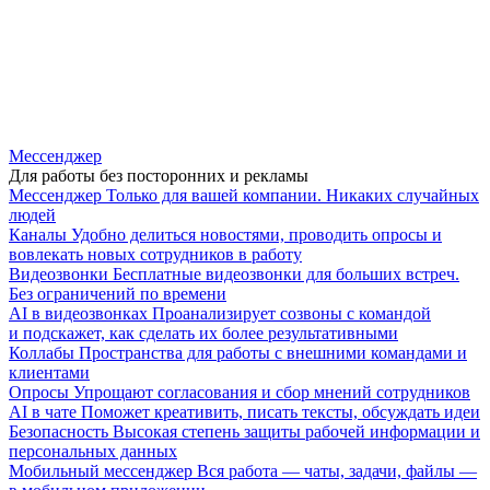
Мессенджер
Для работы без посторонних и рекламы
Мессенджер
Только для вашей компании. Никаких случайных
людей
Каналы
Удобно делиться новостями, проводить опросы и
вовлекать новых сотрудников в работу
Видеозвонки
Бесплатные видеозвонки для больших встреч.
Без ограничений по времени
AI в видеозвонках
Проанализирует созвоны с командой
и подскажет, как сделать их более результативными
Коллабы
Пространства для работы с внешними командами и
клиентами
Опросы
Упрощают согласования и сбор мнений сотрудников
AI в чате
Поможет креативить, писать тексты, обсуждать идеи
Безопасность
Высокая степень защиты рабочей информации и
персональных данных
Мобильный мессенджер
Вся работа — чаты, задачи, файлы —