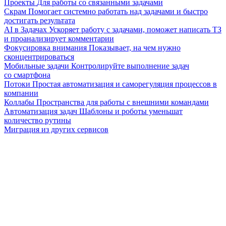
Проекты
Для работы со связанными задачами
Скрам
Помогает системно работать над задачами и быстро
достигать результата
AI в Задачах
Ускоряет работу с задачами, поможет написать ТЗ
и проанализирует комментарии
Фокусировка внимания
Показывает, на чем нужно
сконцентрироваться
Мобильные задачи
Контролируйте выполнение задач
со смартфона
Потоки
Простая автоматизация и саморегуляция процессов в
компании
Коллабы
Пространства для работы с внешними командами
Автоматизация задач
Шаблоны и роботы уменьшат
количество рутины
Миграция из других сервисов