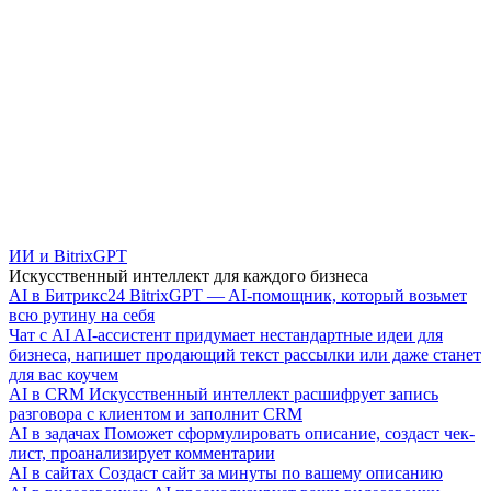
ИИ и BitrixGPT
Искусственный интеллект для каждого бизнеса
AI в Битрикс24
BitrixGPT — AI-помощник, который возьмет
всю рутину на себя
Чат с AI
AI-ассистент придумает нестандартные идеи для
бизнеса, напишет продающий текст рассылки или даже станет
для вас коучем
AI в CRM
Искусственный интеллект расшифрует запись
разговора с клиентом и заполнит CRM
AI в задачах
Поможет сформулировать описание, создаст чек-
лист, проанализирует комментарии
AI в сайтах
Создаст сайт за минуты по вашему описанию