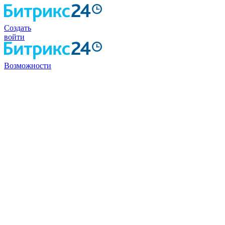
Создать
войти
Возможности