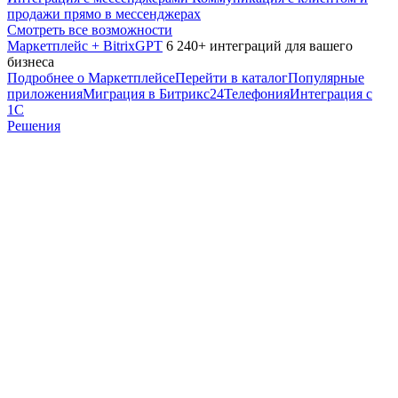
продажи прямо в мессенджерах
Смотреть все возможности
Маркетплейс + BitrixGPT
6 240+ интеграций для вашего
бизнеса
Подробнее о Маркетплейсе
Перейти в каталог
Популярные
приложения
Миграция в Битрикс24
Телефония
Интеграция с
1С
Решения