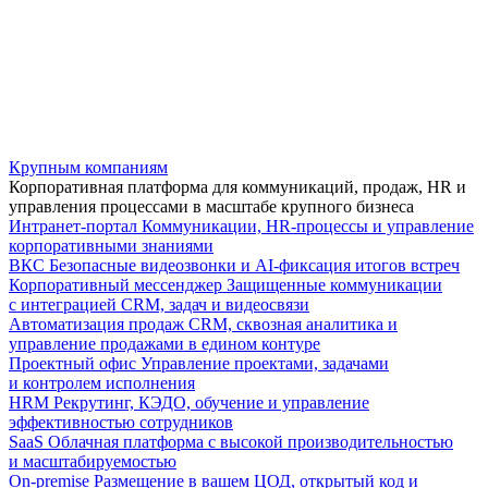
Крупным компаниям
Корпоративная платформа для коммуникаций, продаж, HR и
управления процессами в масштабе крупного бизнеса
Интранет-портал
Коммуникации, HR-процессы и управление
корпоративными знаниями
ВКС
Безопасные видеозвонки и AI-фиксация итогов встреч
Корпоративный мессенджер
Защищенные коммуникации
с интеграцией CRM, задач и видеосвязи
Автоматизация продаж
CRM, сквозная аналитика и
управление продажами в едином контуре
Проектный офис
Управление проектами, задачами
и контролем исполнения
HRM
Рекрутинг, КЭДО, обучение и управление
эффективностью сотрудников
SaaS
Облачная платформа с высокой производительностью
и масштабируемостью
On-premise
Размещение в вашем ЦОД, открытый код и