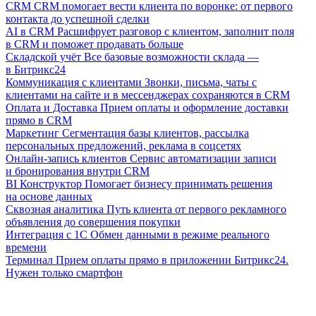
CRM
CRM помогает вести клиента по воронке: от первого
контакта до успешной сделки
AI в CRM
Расшифрует разговор с клиентом, заполнит поля
в CRM и поможет продавать больше
Складской учёт
Все базовые возможности склада —
в Битрикс24
Коммуникация с клиентами
Звонки, письма, чаты с
клиентами на сайте и в мессенджерах сохраняются в CRM
Оплата и Доставка
Прием оплаты и оформление доставки
прямо в CRM
Маркетинг
Сегментация базы клиентов, рассылка
персональных предложений, реклама в соцсетях
Онлайн-запись клиентов
Сервис автоматизации записи
и бронирования внутри CRM
BI Конструктор
Помогает бизнесу принимать решения
на основе данных
Сквозная аналитика
Путь клиента от первого рекламного
объявления до совершения покупки
Интеграция с 1С
Обмен данными в режиме реального
времени
Терминал
Прием оплаты прямо в приложении Битрикс24.
Нужен только смартфон