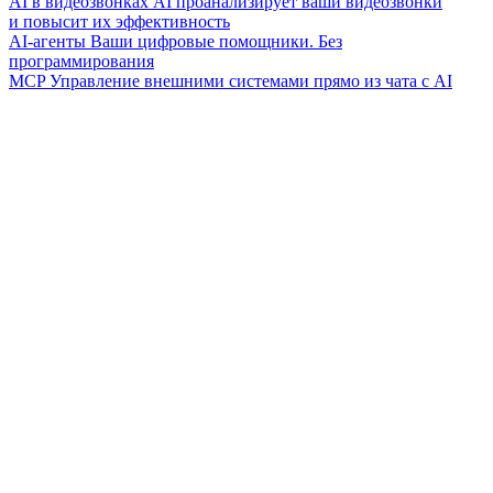
AI в видеозвонках
AI проанализирует ваши видеозвонки
и повысит их эффективность
AI-агенты
Ваши цифровые помощники. Без
программирования
MCP
Управление внешними системами прямо из чата с AI