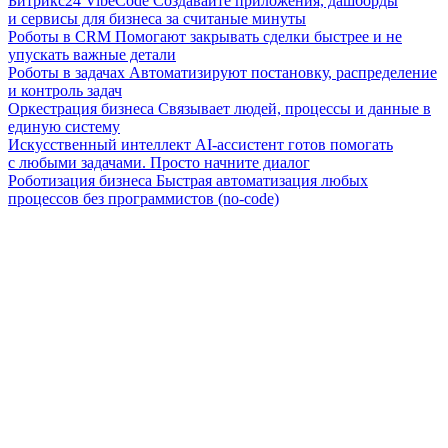
Битрикс24 VibeCode
Создавайте приложения, дашборды
и сервисы для бизнеса за считаные минуты
Роботы в CRM
Помогают закрывать сделки быстрее и не
упускать важные детали
Роботы в задачах
Автоматизируют постановку, распределение
и контроль задач
Оркестрация бизнеса
Связывает людей, процессы и данные в
единую систему
Искусственный интеллект
AI-ассистент готов помогать
с любыми задачами. Просто начните диалог
Роботизация бизнеса
Быстрая автоматизация любых
процессов без программистов (no-code)