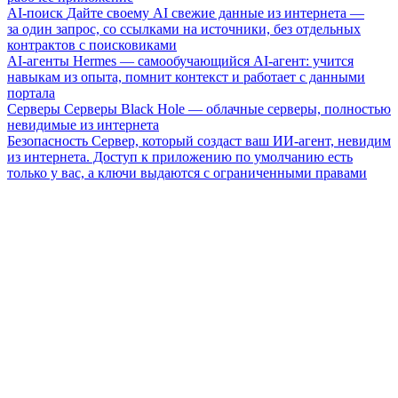
AI-поиск
Дайте своему AI свежие данные из интернета —
за один запрос, со ссылками на источники, без отдельных
контрактов с поисковиками
AI-агенты
Hermes — самообучающийся AI-агент: учится
навыкам из опыта, помнит контекст и работает с данными
портала
Серверы
Серверы Black Hole — облачные серверы, полностью
невидимые из интернета
Безопасность
Сервер, который создаст ваш ИИ-агент, невидим
из интернета. Доступ к приложению по умолчанию есть
только у вас, а ключи выдаются с ограниченными правами