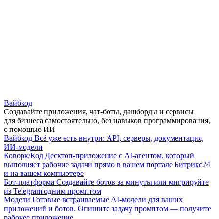
Вайбкод
Создавайте приложения, чат-боты, дашборды и сервисы
для бизнеса самостоятельно, без навыков программирования,
с помощью ИИ
Вайбкод
Всё уже есть внутри: API, серверы, документация,
ИИ-модели
Коворк/Код
Десктоп-приложение с AI-агентом, который
выполняет рабочие задачи прямо в вашем портале Битрикс24
и на вашем компьютере
Бот-платформа
Создавайте ботов за минуты или мигрируйте
из Telegram одним промптом
Модели
Готовые встраиваемые AI-модели для ваших
приложений и ботов. Опишите задачу промптом — получите
рабочее приложение