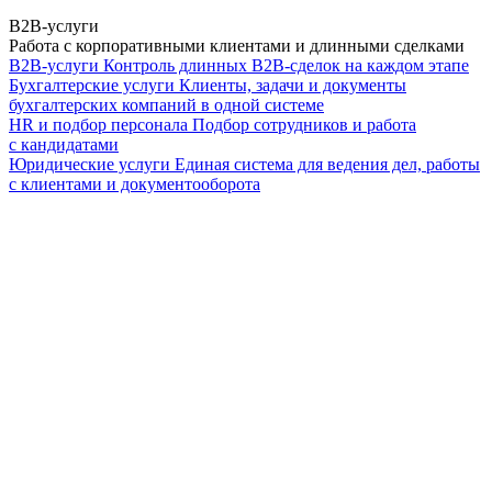
B2B-услуги
Работа с корпоративными клиентами и длинными сделками
B2B-услуги
Контроль длинных B2B-сделок на каждом этапе
Бухгалтерские услуги
Клиенты, задачи и документы
бухгалтерских компаний в одной системе
HR и подбор персонала
Подбор сотрудников и работа
с кандидатами
Юридические услуги
Единая система для ведения дел, работы
с клиентами и документооборота