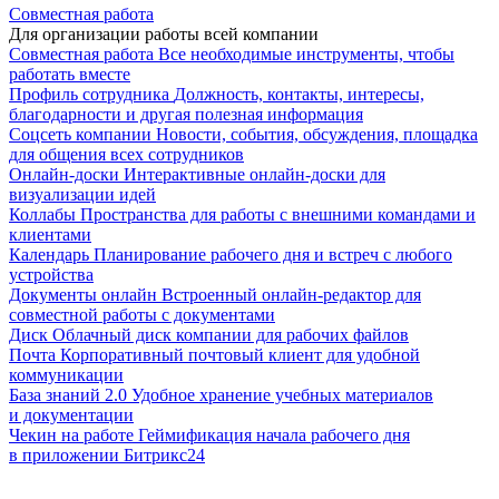
Совместная работа
Для организации работы всей компании
Совместная работа
Все необходимые инструменты, чтобы
работать вместе
Профиль сотрудника
Должность, контакты, интересы,
благодарности и другая полезная информация
Соцсеть компании
Новости, события, обсуждения, площадка
для общения всех сотрудников
Онлайн-доски
Интерактивные онлайн-доски для
визуализации идей
Коллабы
Пространства для работы с внешними командами и
клиентами
Календарь
Планирование рабочего дня и встреч с любого
устройства
Документы онлайн
Встроенный онлайн-редактор для
совместной работы с документами
Диск
Облачный диск компании для рабочих файлов
Почта
Корпоративный почтовый клиент для удобной
коммуникации
База знаний 2.0
Удобное хранение учебных материалов
и документации
Чекин на работе
Геймификация начала рабочего дня
в приложении Битрикс24