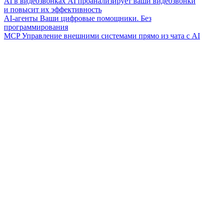
AI в видеозвонках
AI проанализирует ваши видеозвонки
и повысит их эффективность
AI-агенты
Ваши цифровые помощники. Без
программирования
MCP
Управление внешними системами прямо из чата с AI