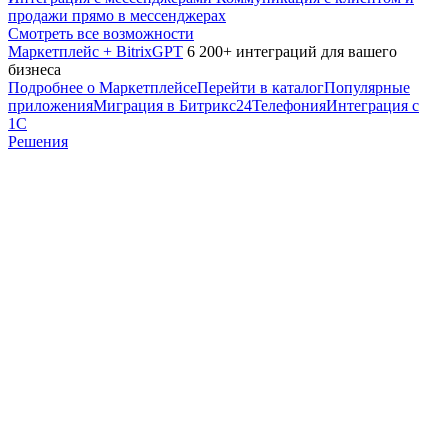
продажи прямо в мессенджерах
Смотреть все возможности
Маркетплейс + BitrixGPT
6 200+ интеграций для вашего
бизнеса
Подробнее о Маркетплейсе
Перейти в каталог
Популярные
приложения
Миграция в Битрикс24
Телефония
Интеграция с
1С
Решения