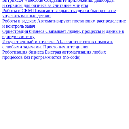
Битрикс24 VibeCode
Создавайте приложения, дашборды
и сервисы для бизнеса за считаные минуты
Роботы в CRM
Помогают закрывать сделки быстрее и не
упускать важные детали
Роботы в задачах
Автоматизируют постановку, распределение
и контроль задач
Оркестрация бизнеса
Связывает людей, процессы и данные в
единую систему
Искусственный интеллект
AI-ассистент готов помогать
с любыми задачами. Просто начните диалог
Роботизация бизнеса
Быстрая автоматизация любых
процессов без программистов (no-code)