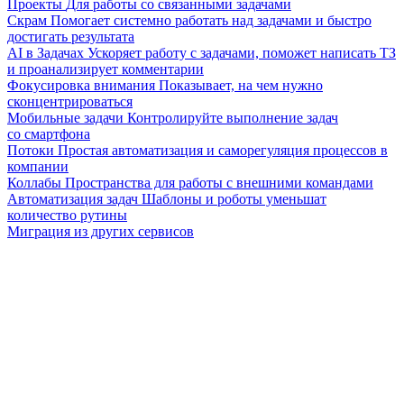
Проекты
Для работы со связанными задачами
Скрам
Помогает системно работать над задачами и быстро
достигать результата
AI в Задачах
Ускоряет работу с задачами, поможет написать ТЗ
и проанализирует комментарии
Фокусировка внимания
Показывает, на чем нужно
сконцентрироваться
Мобильные задачи
Контролируйте выполнение задач
со смартфона
Потоки
Простая автоматизация и саморегуляция процессов в
компании
Коллабы
Пространства для работы с внешними командами
Автоматизация задач
Шаблоны и роботы уменьшат
количество рутины
Миграция из других сервисов