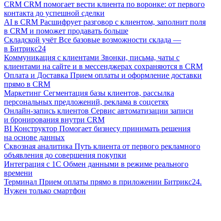
CRM
CRM помогает вести клиента по воронке: от первого
контакта до успешной сделки
AI в CRM
Расшифрует разговор с клиентом, заполнит поля
в CRM и поможет продавать больше
Складской учёт
Все базовые возможности склада —
в Битрикс24
Коммуникация с клиентами
Звонки, письма, чаты с
клиентами на сайте и в мессенджерах сохраняются в CRM
Оплата и Доставка
Прием оплаты и оформление доставки
прямо в CRM
Маркетинг
Сегментация базы клиентов, рассылка
персональных предложений, реклама в соцсетях
Онлайн-запись клиентов
Сервис автоматизации записи
и бронирования внутри CRM
BI Конструктор
Помогает бизнесу принимать решения
на основе данных
Сквозная аналитика
Путь клиента от первого рекламного
объявления до совершения покупки
Интеграция с 1С
Обмен данными в режиме реального
времени
Терминал
Прием оплаты прямо в приложении Битрикс24.
Нужен только смартфон