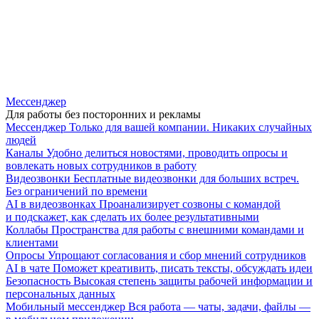
Мессенджер
Для работы без посторонних и рекламы
Мессенджер
Только для вашей компании. Никаких случайных
людей
Каналы
Удобно делиться новостями, проводить опросы и
вовлекать новых сотрудников в работу
Видеозвонки
Бесплатные видеозвонки для больших встреч.
Без ограничений по времени
AI в видеозвонках
Проанализирует созвоны с командой
и подскажет, как сделать их более результативными
Коллабы
Пространства для работы с внешними командами и
клиентами
Опросы
Упрощают согласования и сбор мнений сотрудников
AI в чате
Поможет креативить, писать тексты, обсуждать идеи
Безопасность
Высокая степень защиты рабочей информации и
персональных данных
Мобильный мессенджер
Вся работа — чаты, задачи, файлы —