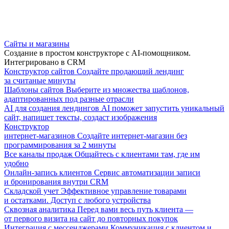
Сайты и магазины
Создание в простом конструкторе с AI-помощником.
Интегрировано в CRM
Конструктор сайтов
Создайте продающий лендинг
за считаные минуты
Шаблоны сайтов
Выберите из множества шаблонов,
адаптированных под разные отрасли
AI для создания лендингов
AI поможет запустить уникальный
сайт, напишет тексты, создаст изображения
Конструктор
интернет-магазинов
Создайте интернет-магазин без
программирования за 2 минуты
Все каналы продаж
Общайтесь с клиентами там, где им
удобно
Онлайн-запись клиентов
Сервис автоматизации записи
и бронирования внутри CRM
Складской учет
Эффективное управление товарами
и остатками. Доступ с любого устройства
Сквозная аналитика
Перед вами весь путь клиента —
от первого визита на сайт до повторных покупок
Интеграция с мессенджерами
Коммуникация с клиентом и