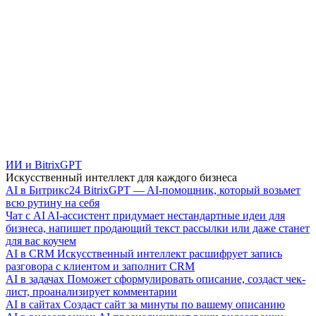
ИИ и BitrixGPT
Искусственный интеллект для каждого бизнеса
AI в Битрикс24
BitrixGPT — AI-помощник, который возьмет
всю рутину на себя
Чат с AI
AI-ассистент придумает нестандартные идеи для
бизнеса, напишет продающий текст рассылки или даже станет
для вас коучем
AI в CRM
Искусственный интеллект расшифрует запись
разговора с клиентом и заполнит CRM
AI в задачах
Поможет сформулировать описание, создаст чек-
лист, проанализирует комментарии
AI в сайтах
Создаст сайт за минуты по вашему описанию