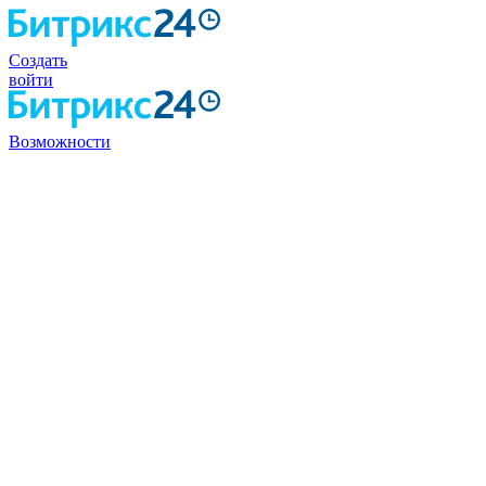
Создать
войти
Возможности