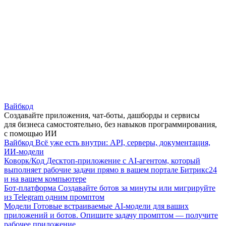
Вайбкод
Создавайте приложения, чат-боты, дашборды и сервисы
для бизнеса самостоятельно, без навыков программирования,
с помощью ИИ
Вайбкод
Всё уже есть внутри: API, серверы, документация,
ИИ-модели
Коворк/Код
Десктоп-приложение с AI-агентом, который
выполняет рабочие задачи прямо в вашем портале Битрикс24
и на вашем компьютере
Бот-платформа
Создавайте ботов за минуты или мигрируйте
из Telegram одним промптом
Модели
Готовые встраиваемые AI-модели для ваших
приложений и ботов. Опишите задачу промптом — получите
рабочее приложение