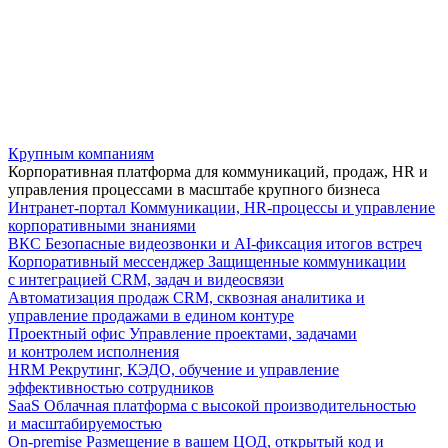
Крупным компаниям
Корпоративная платформа для коммуникаций, продаж, HR и
управления процессами в масштабе крупного бизнеса
Интранет-портал
Коммуникации, HR-процессы и управление
корпоративными знаниями
ВКС
Безопасные видеозвонки и AI-фиксация итогов встреч
Корпоративный мессенджер
Защищенные коммуникации
с интеграцией CRM, задач и видеосвязи
Автоматизация продаж
CRM, сквозная аналитика и
управление продажами в едином контуре
Проектный офис
Управление проектами, задачами
и контролем исполнения
HRM
Рекрутинг, КЭДО, обучение и управление
эффективностью сотрудников
SaaS
Облачная платформа с высокой производительностью
и масштабируемостью
On-premise
Размещение в вашем ЦОД, открытый код и