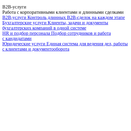
B2B-услуги
Работа с корпоративными клиентами и длинными сделками
B2B-услуги
Контроль длинных B2B-сделок на каждом этапе
Бухгалтерские услуги
Клиенты, задачи и документы
бухгалтерских компаний в одной системе
HR и подбор персонала
Подбор сотрудников и работа
с кандидатами
Юридические услуги
Единая система для ведения дел, работы
с клиентами и документооборота