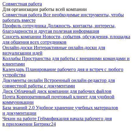
Совместная работа
Для организации работы всей компании
Совместная работа
Все необходимые инструменты, чтобы
работать вместе
Профиль сотрудника
Должность, контакты, интересы,
благодарности и другая полезная информация
Соцсеть компании
Новости, события, обсуждения, площадка
для общения всех сотрудников
Онлайн-доски
Интерактивные онлайн-доски для
визуализации идей
Коллабы
Пространства для работы с внешними командами и
клиентами
Календарь
Планирование рабочего дня и встреч с любого
устройства
Документы онлайн
Встроенный онлайн-редактор для
совместной работы с документами
Диск
Облачный диск компании для рабочих файлов
Почта
Корпоративный почтовый клиент для удобной
коммуникации
База знаний 2.0
Удобное хранение учебных материалов
и документации
Чекин на работе
Геймификация начала рабочего дня
в приложении Битрикс24