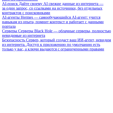
AI-поиск
Дайте своему AI свежие данные из интернета —
за один запрос, со ссылками на источники, без отдельных
контрактов с поисковиками
AI-агенты
Hermes — самообучающийся AI-агент: учится
навыкам из опыта, помнит контекст и работает с данными
портала
Серверы
Серверы Black Hole — облачные серверы, полностью
невидимые из интернета
Безопасность
Сервер, который создаст ваш ИИ-агент, невидим
из интернета. Доступ к приложению по умолчанию есть
только у вас, а ключи выдаются с ограниченными правами