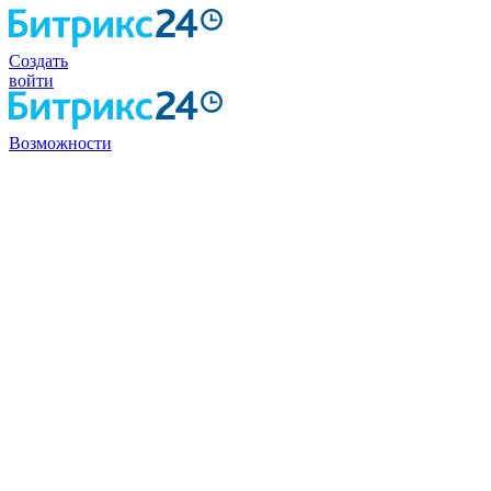
Создать
войти
Возможности