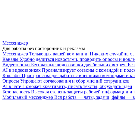
Мессенджер
Для работы без посторонних и рекламы
Мессенджер
Только для вашей компании. Никаких случайных 
Каналы
Удобно делиться новостями, проводить опросы и вовле
Видеозвонки
Бесплатные видеозвонки для больших встреч. Бе
AI в видеозвонках
Проанализирует созвоны с командой и подск
Коллабы
Пространства для работы с внешними командами и к
Опросы
Упрощают согласования и сбор мнений сотрудников
AI в чате
Поможет креативить, писать тексты, обсуждать идеи
Безопасность
Высокая степень защиты рабочей информации и
Мобильный мессенджер
Вся работа — чаты, задачи, файлы —