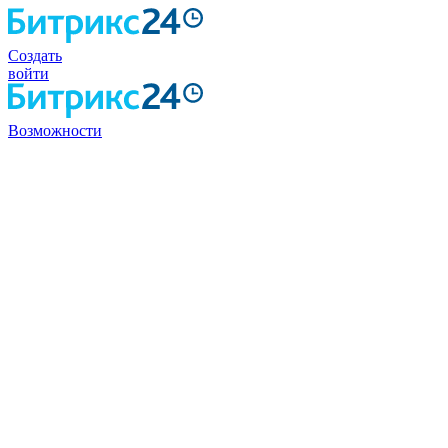
Создать
войти
Возможности