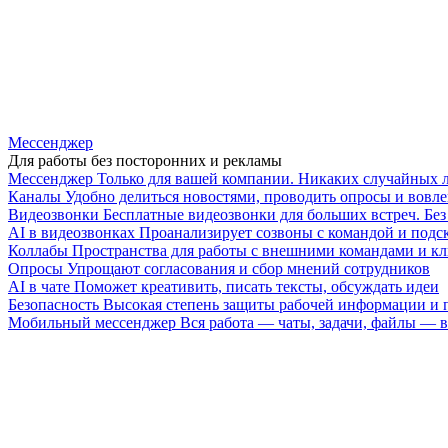
Мессенджер
Для работы без посторонних и рекламы
Мессенджер
Только для вашей компании. Никаких случайных 
Каналы
Удобно делиться новостями, проводить опросы и вовле
Видеозвонки
Бесплатные видеозвонки для больших встреч. Бе
AI в видеозвонках
Проанализирует созвоны с командой и подск
Коллабы
Пространства для работы с внешними командами и к
Опросы
Упрощают согласования и сбор мнений сотрудников
AI в чате
Поможет креативить, писать тексты, обсуждать идеи
Безопасность
Высокая степень защиты рабочей информации и
Мобильный мессенджер
Вся работа — чаты, задачи, файлы —